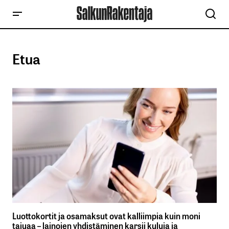
Etua
Luottokortit ja osamaksut ovat kalliimpia kuin moni
tajuaa – lainojen yhdistäminen karsii kuluja ja