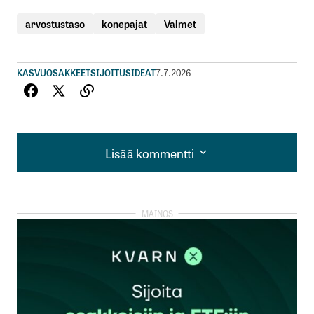
arvostustaso
konepajat
Valmet
KASVUOSAKKEET
SIJOITUSIDEAT
7.7.2026
Lisää kommentti
Lisää kommentti
kirjautua
sisään
rekisteröityä