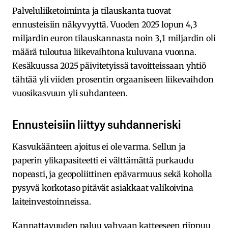
Palveluliiketoiminta ja tilauskanta tuovat
ennusteisiin näkyvyyttä. Vuoden 2025 lopun 4,3
miljardin euron tilauskannasta noin 3,1 miljardin oli
määrä tuloutua liikevaihtona kuluvana vuonna.
Kesäkuussa 2025 päivitetyissä tavoitteissaan yhtiö
tähtää yli viiden prosentin orgaaniseen liikevaihdon
vuosikasvuun yli suhdanteen.
Ennusteisiin liittyy suhdanneriski
Kasvukäänteen ajoitus ei ole varma. Sellun ja
paperin ylikapasiteetti ei välttämättä purkaudu
nopeasti, ja geopoliittinen epävarmuus sekä koholla
pysyvä korkotaso pitävät asiakkaat valikoivina
laiteinvestoinneissa.
Kannattavuuden paluu vahvaan katteeseen riippuu