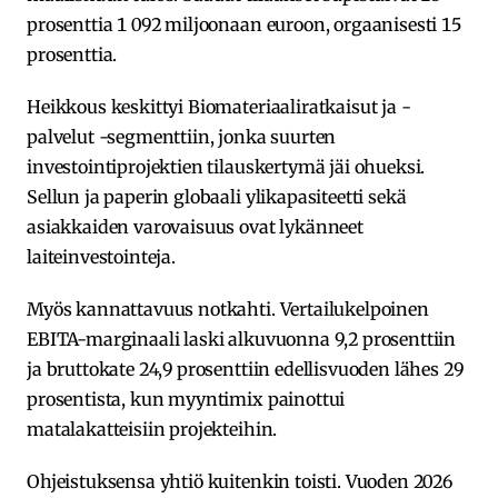
prosenttia 1 092 miljoonaan euroon, orgaanisesti 15
prosenttia.
Heikkous keskittyi Biomateriaaliratkaisut ja -
palvelut -segmenttiin, jonka suurten
investointiprojektien tilauskertymä jäi ohueksi.
Sellun ja paperin globaali ylikapasiteetti sekä
asiakkaiden varovaisuus ovat lykänneet
laiteinvestointeja.
Myös kannattavuus notkahti. Vertailukelpoinen
EBITA-marginaali laski alkuvuonna 9,2 prosenttiin
ja bruttokate 24,9 prosenttiin edellisvuoden lähes 29
prosentista, kun myyntimix painottui
matalakatteisiin projekteihin.
Ohjeistuksensa yhtiö kuitenkin toisti. Vuoden 2026