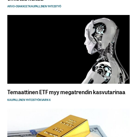
ARVO-OSAKKEET
KAUPALLINEN YHTEISTYÖ
Temaattinen ETF myy megatrendin kasvutarinaa
KAUPALLINEN YHTEISTYÖ
KVARN X