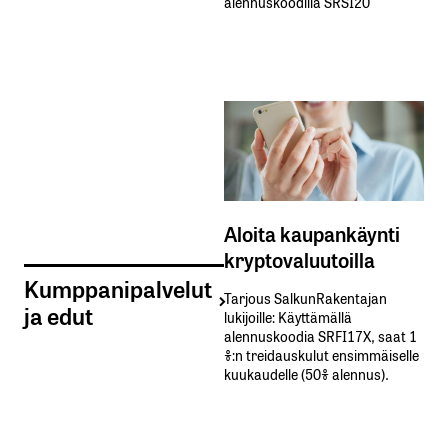
alennuskoodilla SRSI20
Aloita kaupankäynti
kryptovaluutoilla
Kumppanipalvelut
Tarjous SalkunRakentajan
ja edut
lukijoille: Käyttämällä​ ​
alennuskoodia​ ​SRFI17X,​ ​saat​ ​1
%:n treidauskulut​ ​ensimmäiselle​ ​
kuukaudelle​ ​(50%​ ​alennus).