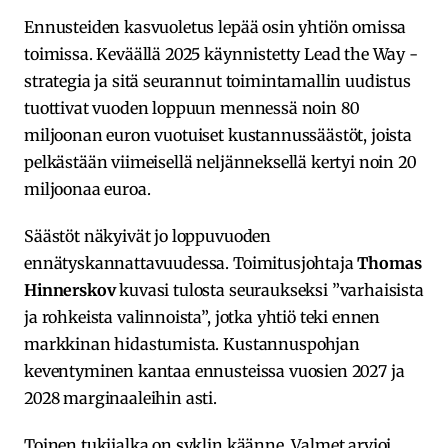
Ennusteiden kasvuoletus lepää osin yhtiön omissa
toimissa. Keväällä 2025 käynnistetty Lead the Way -
strategia ja sitä seurannut toimintamallin uudistus
tuottivat vuoden loppuun mennessä noin 80
miljoonan euron vuotuiset kustannussäästöt, joista
pelkästään viimeisellä neljänneksellä kertyi noin 20
miljoonaa euroa.
Säästöt näkyivät jo loppuvuoden
ennätyskannattavuudessa. Toimitusjohtaja
Thomas
Hinnerskov
kuvasi tulosta seuraukseksi ”varhaisista
ja rohkeista valinnoista”, jotka yhtiö teki ennen
markkinan hidastumista. Kustannuspohjan
keventyminen kantaa ennusteissa vuosien 2027 ja
2028 marginaaleihin asti.
Toinen tukijalka on syklin käänne. Valmet arvioi