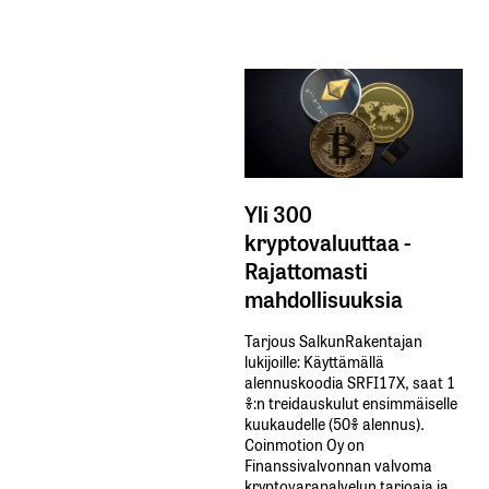
Yli 300
kryptovaluuttaa -
Rajattomasti
mahdollisuuksia
Tarjous SalkunRakentajan
lukijoille: Käyttämällä​ ​
alennuskoodia​ ​SRFI17X,​ ​saat​ ​1
%:n treidauskulut​ ​ensimmäiselle​ ​
kuukaudelle​ ​(50%​ ​alennus).
Coinmotion Oy on
Finanssivalvonnan valvoma
kryptovarapalvelun tarjoaja ja