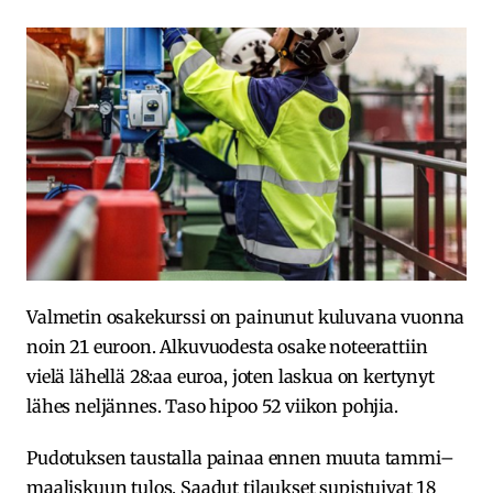
Valmetin osakekurssi on painunut kuluvana vuonna
noin 21 euroon. Alkuvuodesta osake noteerattiin
vielä lähellä 28:aa euroa, joten laskua on kertynyt
lähes neljännes. Taso hipoo 52 viikon pohjia.
Pudotuksen taustalla painaa ennen muuta tammi–
maaliskuun tulos. Saadut tilaukset supistuivat 18