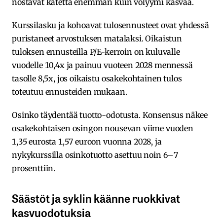
nostavat katetta enemmän kuin volyymi kasvaa.
Kurssilasku ja kohoavat tulosennusteet ovat yhdessä
puristaneet arvostuksen matalaksi. Oikaistun
tuloksen ennusteilla P/E-kerroin on kuluvalle
vuodelle 10,4x ja painuu vuoteen 2028 mennessä
tasolle 8,5x, jos oikaistu osakekohtainen tulos
toteutuu ennusteiden mukaan.
Osinko täydentää tuotto-odotusta. Konsensus näkee
osakekohtaisen osingon nousevan viime vuoden
1,35 eurosta 1,57 euroon vuonna 2028, ja
nykykurssilla osinkotuotto asettuu noin 6–7
prosenttiin.
Säästöt ja syklin käänne ruokkivat
kasvuodotuksia