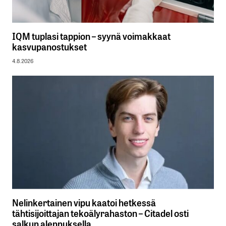
IQM tuplasi tappion – syynä voimakkaat
kasvupanostukset
4.8.2026
Nelinkertainen vipu kaatoi hetkessä
tähtisijoittajan tekoälyrahaston – Citadel osti
salkun alennuksella