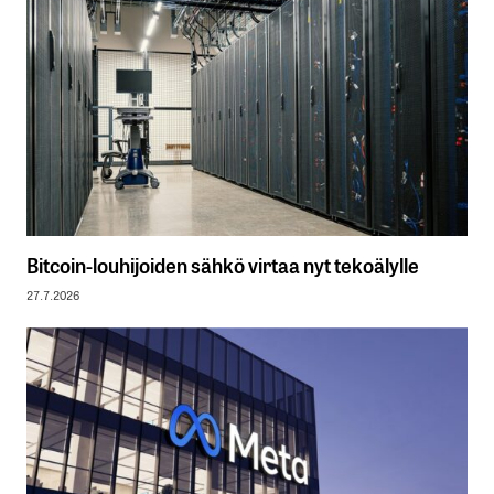
Bitcoin-louhijoiden sähkö virtaa nyt tekoälylle
27.7.2026