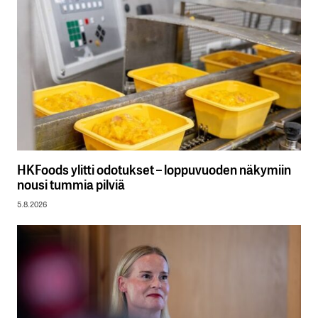
HKFoods ylitti odotukset – loppuvuoden näkymiin
nousi tummia pilviä
5.8.2026