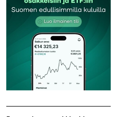
Sähköpostiosoitettasi ei julkaista.
Pakolliset
kentät on merkitty
*
Kommentti
*
Nimesi tai nimimerkkisi
*
Sähköpostiosoitteesi
*
Tilaa SalkunRakentajan uutiskirje