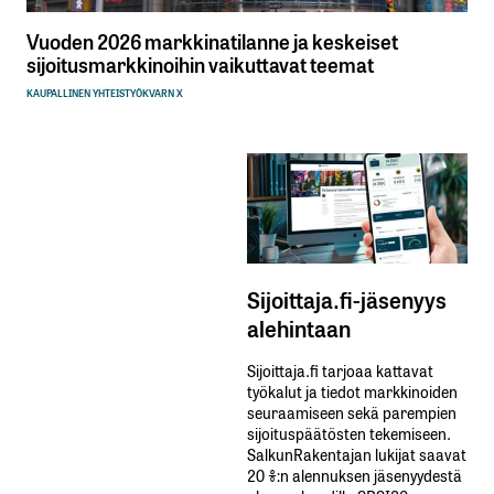
Vuoden 2026 markkinatilanne ja keskeiset
sijoitusmarkkinoihin vaikuttavat teemat
KAUPALLINEN YHTEISTYÖ
KVARN X
Sijoittaja.fi-jäsenyys
alehintaan
Sijoittaja.fi tarjoaa kattavat
työkalut ja tiedot markkinoiden
seuraamiseen sekä parempien
sijoituspäätösten tekemiseen.
SalkunRakentajan lukijat saavat
20 %:n alennuksen jäsenyydestä