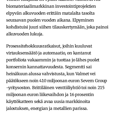
biomateriaalimarkkinan investointiprojektien
elpyvän alkuvuoden erittäin matalalta tasolta
seuraavan puolen vuoden aikana. Elpyminen
kohdistuisi juuri siihen tilauskertymään, joka painoi
alkuvuoden lukuja.
Prosessitehokkuusratkaisut, joihin kuuluvat
virtauksensäätö ja automaatio, on kantanut
portfoliota vakaammin ja tuottaa jo lähes puolet
konsernin kannattavuudesta. Segmentti sai
heinäkuun alussa vahvistusta, kun Valmet vei
päätökseen noin 410 miljoonan euron Severn Group
-yritysoston. Brittiläinen venttiiliyhtiö toi noin 215
miljoonan euron liikevaihdon ja 16 prosentin
käyttökatteen sekä avaa uusia markkinoita
jalostuksen, energian ja metallien parissa.