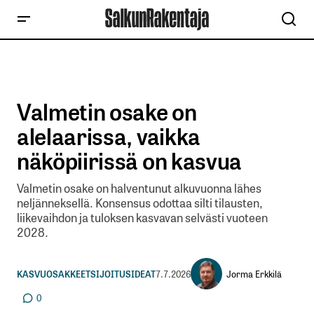
Valmetin osake on
alelaarissa, vaikka
näköpiirissä on kasvua
Valmetin osake on halventunut alkuvuonna lähes
neljänneksellä. Konsensus odottaa silti tilausten,
liikevaihdon ja tuloksen kasvavan selvästi vuoteen
2028.
Jorma Erkkilä
KASVUOSAKKEET
SIJOITUSIDEAT
7.7.2026
0