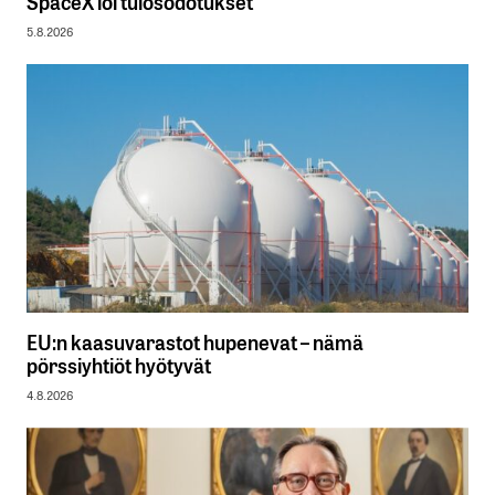
SpaceX löi tulosodotukset
5.8.2026
EU:n kaasuvarastot hupenevat – nämä
pörssiyhtiöt hyötyvät
4.8.2026