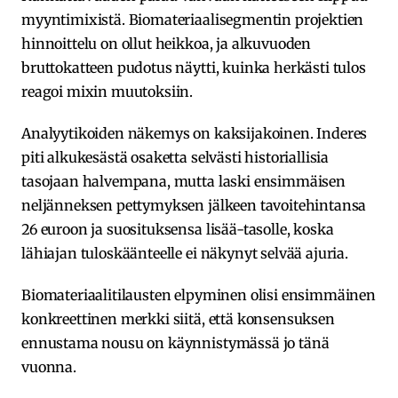
myyntimixistä. Biomateriaalisegmentin projektien
hinnoittelu on ollut heikkoa, ja alkuvuoden
bruttokatteen pudotus näytti, kuinka herkästi tulos
reagoi mixin muutoksiin.
Analyytikoiden näkemys on kaksijakoinen. Inderes
piti alkukesästä osaketta selvästi historiallisia
tasojaan halvempana, mutta laski ensimmäisen
neljänneksen pettymyksen jälkeen tavoitehintansa
26 euroon ja suosituksensa lisää-tasolle, koska
lähiajan tuloskäänteelle ei näkynyt selvää ajuria.
Biomateriaalitilausten elpyminen olisi ensimmäinen
konkreettinen merkki siitä, että konsensuksen
ennustama nousu on käynnistymässä jo tänä
vuonna.