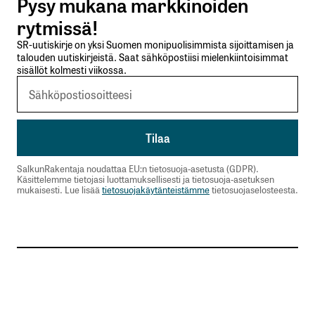
Pysy mukana markkinoiden
Lähetä kommentti
rytmissä!
SR-uutiskirje on yksi Suomen monipuolisimmista sijoittamisen ja
talouden uutiskirjeistä. Saat sähköpostiisi mielenkiintoisimmat
sisällöt kolmesti viikossa.
SalkunRakentaja noudattaa EU:n tietosuoja-asetusta (GDPR).
Käsittelemme tietojasi luottamuksellisesti ja tietosuoja-asetuksen
mukaisesti. Lue lisää
tietosuojakäytänteistämme
tietosuojaselosteesta.