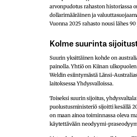
arvonpudotus rahaston historiassa on 
dollarimääräinen ja valuuttasuojaamat
Vuonna 2025 rahasto nousi lähes 90 
Kolme suurinta sijoitus
Suurin yksittäinen kohde on austral
painolla. Yhtiö on Kiinan ulkopuolen
Weldin esiintymästä Länsi-Australias
laitoksessa Yhdysvalloissa.
Toiseksi suurin sijoitus, yhdysvaltal
puolustusministeriö sijoitti kesällä
on maan ainoa toiminnassa oleva maa
käytettävään neodyymi-praseodyym