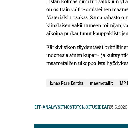
Listan kolmas nimi tuo salkkuun yllä
on osittain valtio-omisteinen maameta
Materialsin osakas. Sama rahasto omi
kiinalaisen vakiintuneen toimijan, v
aikoina purkautunut kauppakiistoje
Kärkiviisikon täydentävät brittiläi
indonesialainen kupari- ja kultayhti
maametallien ulkopuolista hyödykeal
Lynas Rare Earths
maametallit
MP 
ETF-ANALYYSIT
NOSTOT
SIJOITUSIDEAT
25.6.2026