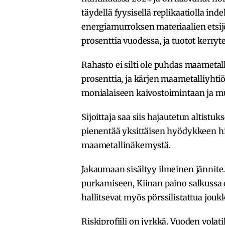
täydellä fyysisellä replikaatiolla in
energiamurroksen materiaalien etsijöit
prosenttia vuodessa, ja tuotot kerryt
Rahasto ei silti ole puhdas maametall
prosenttia, ja kärjen maametalliyhtiö
monialaiseen kaivostoimintaan ja mui
Sijoittaja saa siis hajautetun altist
pienentää yksittäisen hyödykkeen h
maametallinäkemystä.
Jakaumaan sisältyy ilmeinen jännite
purkamiseen, Kiinan paino salkussa on
hallitsevat myös pörssilistattua jouk
Riskiprofiili on jyrkkä. Vuoden volatil