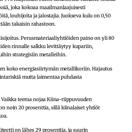
deksiä, joka kokoaa maailmanlaajuisesti
ä, louhijoita ja jalostajia. Juokseva kulu on 0,50
etään takaisin rahastoon.
isijoitus. Perusmateriaaliyhtiöiden paino on yli 80
iden rinnalle salkku levittäytyy kupariin,
hin strategisiin metalleihin.
uksen koko energiasiirtymän metallikoriin. Hajautus
intariskiä mutta laimentaa puhdasta
. Vaikka teema nojaa Kiina-riippuvuuden
 noin 20 prosenttia, sillä kiinalaiset yhtiöt
koa.
iteetti on lähes 29 prosenttia, ja suurin