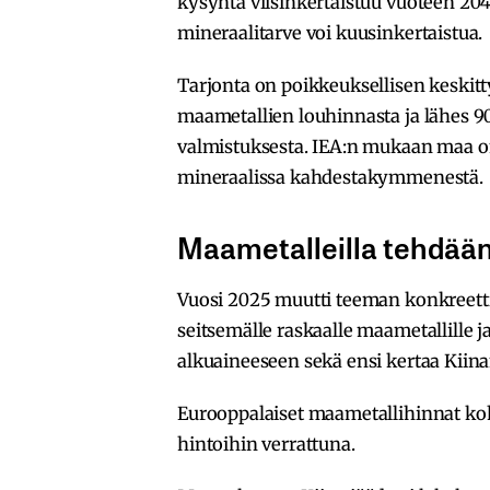
kysyntä viisinkertaistuu vuoteen 20
mineraalitarve voi kuusinkertaistua.
Tarjonta on poikkeuksellisen keskitty
maametallien louhinnasta ja lähes 90
valmistuksesta. IEA:n mukaan maa on 
mineraalissa kahdestakymmenestä.
Maametalleilla tehdään
Vuosi 2025 muutti teeman konkreettis
seitsemälle raskaalle maametallille j
alkuaineeseen sekä ensi kertaa Kiinan
Eurooppalaiset maametallihinnat koho
hintoihin verrattuna.