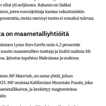
ollut yli neljännes. Rahasto on lisäksi
on, joten eurosijoittaja kantaa valuuttariskin.
prosenttia, mutta mennyt tuotto ei ennakoi tulevaa.
ta on maametalliyhtiöitä
ialainen
Lynas Rare Earths
noin 4,2 prosentin
 suurin maametallien tuottaja ja louhii malmia Mt
sa. Jalostus tapahtuu Malesiassa ja uudessa
ainen
MP Materials
, on sama yhtiö, johon
 2025. MP omistaa Kalifornian Mountain Passin, joka
metallikaivos, ja keskittyy magneeteissa
iin.