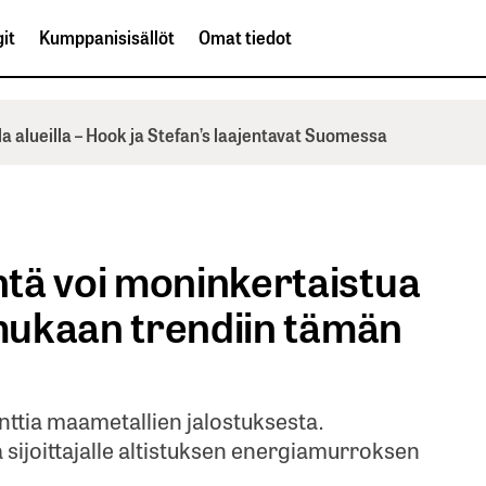
it
Kumppanisisällöt
Omat tiedot
la alueilla – Hook ja Stefan’s laajentavat Suomessa
tä voi moninkertaistua
 mukaan trendiin tämän
enttia maametallien jalostuksesta.
ijoittajalle altistuksen energiamurroksen