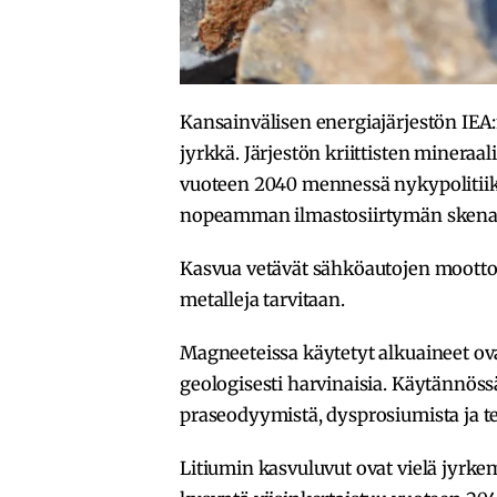
Kansainvälisen energiajärjestön IEA
jyrkkä. Järjestön kriittisten minera
vuoteen 2040 mennessä nykypolitiika
nopeamman ilmastosiirtymän skenaa
Kasvua vetävät sähköautojen moottor
metalleja tarvitaan.
Magneeteissa käytetyt alkuaineet ova
geologisesti harvinaisia. Käytännöss
praseodyymistä, dysprosiumista ja t
Litiumin kasvuluvut ovat vielä jyrk