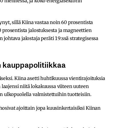
40 mennessä, ja koko energiasektorin
nyt, sillä Kiina vastaa noin 60 prosentista
 prosentista jalostuksesta ja magneettien
johtava jalostaja peräti 19:ssä strategisessa
 kauppapolitiikkaa
eksi. Kiina asetti huhtikuussa vientirajoituksia
a laajensi niitä lokakuussa viiteen uuteen
 ulkopuolella valmistettuihin tuotteisiin.
sivat ajoittain jopa kuusinkertaisiksi Kiinan