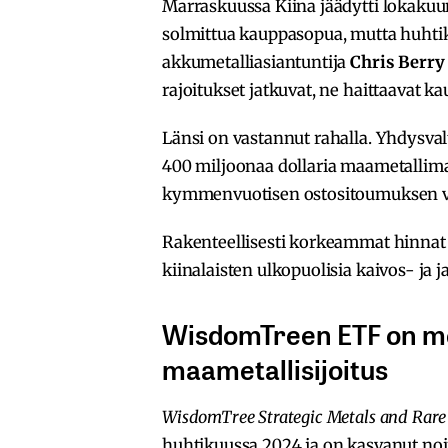
Marraskuussa Kiina jäädytti lokakuu
solmittua kauppasopua, mutta huhtik
akkumetalliasiantuntija
Chris Berry
rajoitukset jatkuvat, ne haittaavat ka
Länsi on vastannut rahalla. Yhdysvalt
400 miljoonaa dollaria maametallimag
kymmenvuotisen ostositoumuksen v
Rakenteellisesti korkeammat hinnat 
kiinalaisten ulkopuolisia kaivos- ja j
WisdomTreen ETF on met
maametallisijoitus
WisdomTree Strategic Metals and Rare
huhtikuussa 2024 ja on kasvanut noi