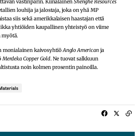
ttävän vastinparin. Kiinalainen
Shenghe Resources
llien louhija ja jalostaja, joka on yhä MP
staa siis sekä amerikkalaisen haastajan että
aikka yhtiöiden kaupallinen yhteistyö on viime
n myötä.
nen monialainen kaivosyhtiö
Anglo American
ja
ö
Merdeka Copper Gold
. Ne tuovat salkkuun
tistusta noin kolmen prosentin painoilla.
Materials