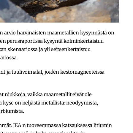
:n arvio harvinaisten maametallien kysynnästä on
alien perusraportissa kysyntä kolminkertaistuu
n skenaariossa ja yli seitsenkertaistuu
riossa.
it ja tuulivoimalat, joiden kestomagneeteissa
t niukkoja, vaikka maametallit eivät ole
ä kyse on neljästä metallista: neodyymistä,
erbiumista.
emmät. IEA:n tuoreemmassa katsauksessa litiumin