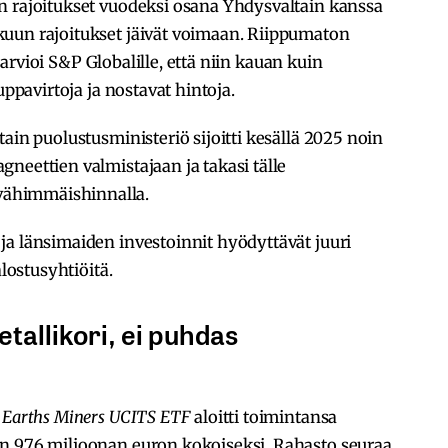
n rajoitukset vuodeksi osana Yhdysvaltain kanssa
uun rajoitukset jäivät voimaan. Riippumaton
arvioi S&P Globalille, että niin kauan kuin
uppavirtoja ja nostavat hintoja.
ain puolustusministeriö sijoitti kesällä 2025 noin
neettien valmistajaan ja takasi tälle
ähimmäishinnalla.
ja länsimaiden investoinnit hyödyttävät juuri
alostusyhtiöitä.
allikori, ei puhdas
 Earths Miners UCITS ETF
aloitti toimintansa
n 976 miljoonan euron kokoiseksi. Rahasto seuraa