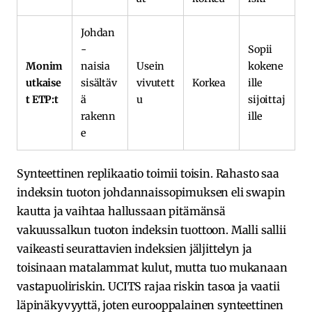
Johdan
-
Sopii
Monim
naisia
Usein
kokene
utkaise
sisältäv
vivutett
Korkea
ille
t ETP:t
ä
u
sijoittaj
rakenn
ille
e
Synteettinen replikaatio toimii toisin. Rahasto saa
indeksin tuoton johdannaissopimuksen eli swapin
kautta ja vaihtaa hallussaan pitämänsä
vakuussalkun tuoton indeksin tuottoon. Malli sallii
vaikeasti seurattavien indeksien jäljittelyn ja
toisinaan matalammat kulut, mutta tuo mukanaan
vastapuoliriskin. UCITS rajaa riskin tasoa ja vaatii
läpinäkyvyyttä, joten eurooppalainen synteettinen