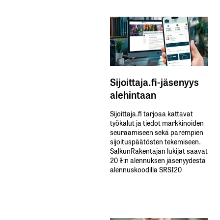
Sijoittaja.fi-jäsenyys
alehintaan
Sijoittaja.fi tarjoaa kattavat
työkalut ja tiedot markkinoiden
seuraamiseen sekä parempien
sijoituspäätösten tekemiseen.
SalkunRakentajan lukijat saavat
20 %:n alennuksen jäsenyydestä
alennuskoodilla SRSI20