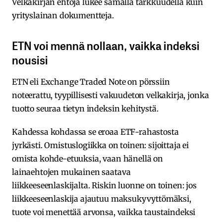
Velkakirjan ehtoja lukee samalla tarkkuudella kuin
yrityslainan dokumentteja.
ETN voi mennä nollaan, vaikka indeksi
nousisi
ETN eli Exchange Traded Note on pörssiin
noteerattu, tyypillisesti vakuudeton velkakirja, jonka
tuotto seuraa tietyn indeksin kehitystä.
Kahdessa kohdassa se eroaa ETF-rahastosta
jyrkästi. Omistuslogiikka on toinen: sijoittaja ei
omista kohde-etuuksia, vaan hänellä on
lainaehtojen mukainen saatava
liikkeeseenlaskijalta. Riskin luonne on toinen: jos
liikkeeseenlaskija ajautuu maksukyvyttömäksi,
tuote voi menettää arvonsa, vaikka taustaindeksi