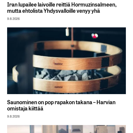
Iran lupailee laivoille reittiä Hormuzinsalmeen,
mutta ehtolista Yhdysvalloille venyy yhä
9.8.2026
Saunominen on pop rapakon takana – Harvian
omistaja kiittää
9.8.2026