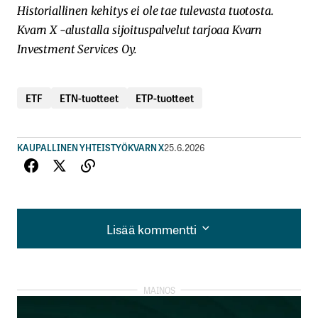
Historiallinen kehitys ei ole tae tulevasta tuotosta.
Kvarn X -alustalla sijoituspalvelut tarjoaa Kvarn
Investment Services Oy.
ETF
ETN-tuotteet
ETP-tuotteet
KAUPALLINEN YHTEISTYÖ
KVARN X
25.6.2026
Lisää kommentti
Lisää kommentti
kirjautua