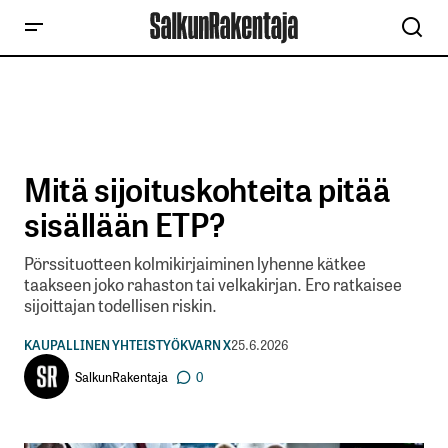
Mitä sijoituskohteita pitää
sisällään ETP?
Pörssituotteen kolmikirjaiminen lyhenne kätkee
taakseen joko rahaston tai velkakirjan. Ero ratkaisee
sijoittajan todellisen riskin.
KAUPALLINEN YHTEISTYÖ
KVARN X
25.6.2026
SalkunRakentaja
0