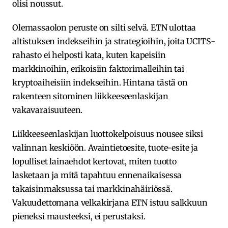
olisi noussut.
Olemassaolon peruste on silti selvä. ETN ulottaa
altistuksen indekseihin ja strategioihin, joita UCITS-
rahasto ei helposti kata, kuten kapeisiin
markkinoihin, erikoisiin faktorimalleihin tai
kryptoaiheisiin indekseihin. Hintana tästä on
rakenteen sitominen liikkeeseenlaskijan
vakavaraisuuteen.
Liikkeeseenlaskijan luottokelpoisuus nousee siksi
valinnan keskiöön. Avaintietoesite, tuote-esite ja
lopulliset lainaehdot kertovat, miten tuotto
lasketaan ja mitä tapahtuu ennenaikaisessa
takaisinmaksussa tai markkinahäiriössä.
Vakuudettomana velkakirjana ETN istuu salkkuun
pieneksi mausteeksi, ei perustaksi.