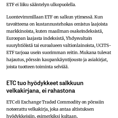
ETF ei liiku sääntelyn ulkopuolella.
Luontevimmillaan ETF on salkun ytimessä. Kun
tavoitteena on kustannustehokas omistus laajoista
markkinoista, kuten maailman osakeindeksistä,
Euroopan laajasta indeksistä, Yhdysvaltain
suuryhtiöistä tai euroalueen valtionlainoista, UCITS-
ETF tarjoaa usein suorimman reitin. Mukana tulevat
hajautus, pörssin kaupankäyntijousto ja asiakirjat,
joista tuotteen toiminta selviää.
ETC tuo hyödykkeet salkkuun
velkakirjana, ei rahastona
ETC eli Exchange Traded Commodity on pörssiin
noteerattu velkakirja, joka antaa altistuksen
hyödykkeisiin, esimerkiksi kultaan,