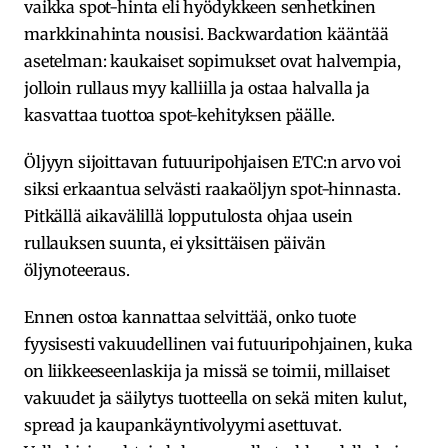
vaikka spot-hinta eli hyödykkeen senhetkinen
markkinahinta nousisi. Backwardation kääntää
asetelman: kaukaiset sopimukset ovat halvempia,
jolloin rullaus myy kalliilla ja ostaa halvalla ja
kasvattaa tuottoa spot-kehityksen päälle.
Öljyyn sijoittavan futuuripohjaisen ETC:n arvo voi
siksi erkaantua selvästi raakaöljyn spot-hinnasta.
Pitkällä aikavälillä lopputulosta ohjaa usein
rullauksen suunta, ei yksittäisen päivän
öljynoteeraus.
Ennen ostoa kannattaa selvittää, onko tuote
fyysisesti vakuudellinen vai futuuripohjainen, kuka
on liikkeeseenlaskija ja missä se toimii, millaiset
vakuudet ja säilytys tuotteella on sekä miten kulut,
spread ja kaupankäyntivolyymi asettuvat.