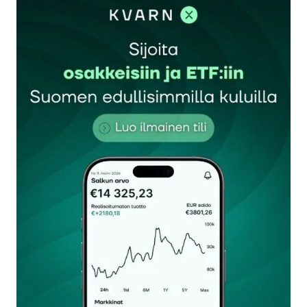
sisään
rekisteröityä
Sähköpostiosoitettasi ei julkaista.
Pakolliset
kentät on merkitty
*
Kommentti
*
Nimesi tai nimimerkkisi
*
Sähköpostiosoitteesi
*