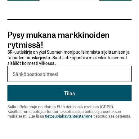
Tilaa SalkunRakentajan uutiskirje
Pysy mukana markkinoiden
Lähetä kommentti
rytmissä!
SR-uutiskirje on yksi Suomen monipuolisimmista sijoittamisen ja
talouden uutiskirjeistä. Saat sähköpostiisi mielenkiintoisimmat
sisällöt kolmesti viikossa.
SalkunRakentaja noudattaa EU:n tietosuoja-asetusta (GDPR).
Käsittelemme tietojasi luottamuksellisesti ja tietosuoja-asetuksen
mukaisesti. Lue lisää
tietosuojakäytänteistämme
tietosuojaselosteesta.