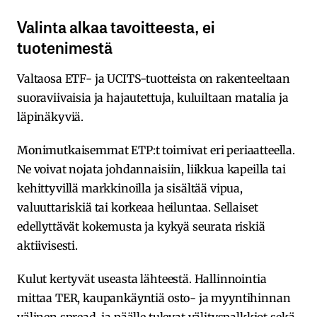
Valinta alkaa tavoitteesta, ei
tuotenimestä
Valtaosa ETF- ja UCITS-tuotteista on rakenteeltaan
suoraviivaisia ja hajautettuja, kuluiltaan matalia ja
läpinäkyviä.
Monimutkaisemmat ETP:t toimivat eri periaatteella.
Ne voivat nojata johdannaisiin, liikkua kapeilla tai
kehittyvillä markkinoilla ja sisältää vipua,
valuuttariskiä tai korkeaa heiluntaa. Sellaiset
edellyttävät kokemusta ja kykyä seurata riskiä
aktiivisesti.
Kulut kertyvät useasta lähteestä. Hallinnointia
mittaa TER, kaupankäyntiä osto- ja myyntihinnan
välinen spread, ja päälle tulevat välityspalkkiot sekä