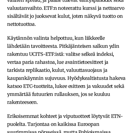
valuutanvaihto. ETF:n noteerattu kurssi ja nettoarvo
sisältävät jo juoksevat kulut, joten näkyvä tuotto on
nettotuottoa.
Käytännön valinta helpottuu, kun liikkeelle
lähdetään tavoitteesta. Pitkäjänteisen salkun ydin
rakentuu UCITS-ETF:istä: valitse selkeä indeksi,
vertaa paria rahastoa, lue avaintietoesitteet ja
tarkista replikaatio, kulut, valuuttasuojaus ja
kaupankäynnin sujuvuus. Hyödykealtistusta hakeva
katsoo ETC-tuotteita, lukee esitteen ja vakuudet sekä
ymmärtää futuurien rullauksen, jos se kuuluu
rakenteeseen.
Erikoisemmat kohteet ja viputuotteet löytyvät ETN-
puolelta. Tarjontaa on kaikissa Euroopan
suurimmissa pörsseissä, mutta Pohjoismaissa