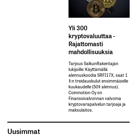
Yli 300
kryptovaluuttaa -
Rajattomasti
mahdollisuuksia
Tarjous SalkunRakentajan
lukijoille: Käyttämällä​ ​
alennuskoodia​ ​SRFI17X,​ ​saat​ ​1
%:n treidauskulut​ ​ensimmäiselle​ ​
kuukaudelle​ ​(50%​ ​alennus).
Coinmotion Oy on
Finanssivalvonnan valvoma
kryptovarapalvelun tarjoaja ja
maksulaitos.
Uusimmat