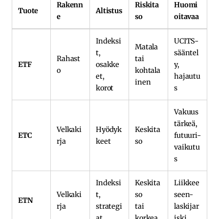
Rakenn
Riskita
Huomi
Tuote
Altistus
e
so
oitavaa
Indeksi
UCITS-
Matala
t,
sääntel
Rahast
tai
ETF
osakke
y,
o
kohtala
et,
hajautu
inen
korot
s
Vakuus
tärkeä,
Velkaki
Hyödyk
Keskita
ETC
futuuri-
rja
keet
so
vaikutu
s
Indeksi
Keskita
Liikkee
Velkaki
t,
so
seen-
ETN
rja
strategi
tai
laskijar
at
korkea
iski