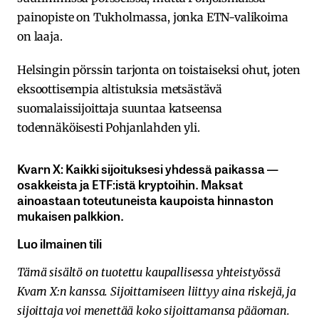
painopiste on Tukholmassa, jonka ETN-valikoima
on laaja.
Helsingin pörssin tarjonta on toistaiseksi ohut, joten
eksoottisempia altistuksia metsästävä
suomalaissijoittaja suuntaa katseensa
todennäköisesti Pohjanlahden yli.
Kvarn X: Kaikki sijoituksesi yhdessä paikassa —
osakkeista ja ETF:istä kryptoihin. Maksat
ainoastaan toteutuneista kaupoista hinnaston
mukaisen palkkion.
Luo ilmainen tili
Tämä sisältö on tuotettu kaupallisessa yhteistyössä
Kvarn X:n kanssa. Sijoittamiseen liittyy aina riskejä, ja
sijoittaja voi menettää koko sijoittamansa pääoman.