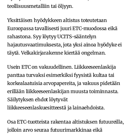
teollisuusmetalliin tai öljyyn.
Yksittäisen hyödykkeen altistus toteutetaan
Euroopassa tavallisesti juuri ETC-muodossa eikä
rahastona. Syy löytyy UCITS-sääntelyn
hajautusvaatimuksesta, jota yksi ainoa hyödyke ei
täytä. Velkakirjarakenne kiertää ongelman.
Usein ETC on vakuudellinen. Liikkeeseenlaskija
panttaa turvaksi esimerkiksi fyysistä kultaa tai
korkealaatuisia arvopapereita, ja vakuus pidetään
erillään liikkeeseenlaskijan muusta toiminnasta.
Säilytyksen ehdot löytyvät
liikkeeseenlaskuesitteestä ja lainaehdoista.
Osa ETC-tuotteista rakentaa altistuksen futuureilla,
jolloin arvo seuraa futuurimarkkinaa eikä