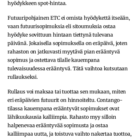
hyödykkeen spot-hintaa.
Futuuripohjainen ETC ei omista hyödykettä itseään,
vaan futuurisopimuksia eli sitoumuksia ostaa
hyödyke sovittuun hintaan tiettynä tulevana
päivänä. Jokaisella sopimuksella on eräpäivä, joten
rahaston on jatkuvasti myytävä pian erääntyvä
sopimus ja ostettava tilalle kauempana
tulevaisuudessa erääntyvä. Tätä vaihtoa kutsutaan
rullaukseksi.
Rullaus voi maksaa tai tuottaa sen mukaan, miten
eri eräpäivien futuurit on hinnoiteltu. Contango-
tilassa kauempana erääntyvät sopimukset ovat
lähikuukausia kalliimpia. Rahasto myy silloin
halpenevaa erääntyvää sopimusta ja ostaa
kalliimpaa uutta, ja toistuva vaihto nakertaa tuottoa,