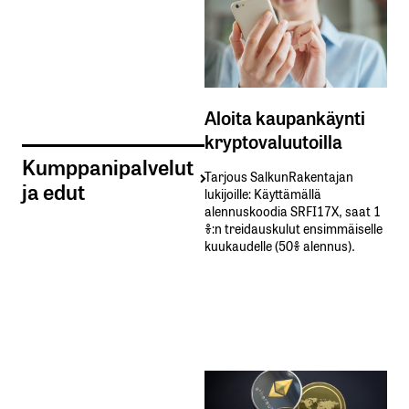
Aloita kaupankäynti
kryptovaluutoilla
Kumppanipalvelut
Tarjous SalkunRakentajan
ja edut
lukijoille: Käyttämällä​ ​
alennuskoodia​ ​SRFI17X,​ ​saat​ ​1
%:n treidauskulut​ ​ensimmäiselle​ ​
kuukaudelle​ ​(50%​ ​alennus).