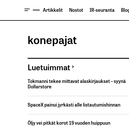
Artikkelit
Nostot
IR-seuranta
Blog
konepajat
Luetuimmat
Tokmanni tekee mittavat alaskirjaukset – syynä
Dollarstore
SpaceX painui jyrkästi alle listautumishinnan
Öljy vei pitkät korot 19 vuoden huippuun