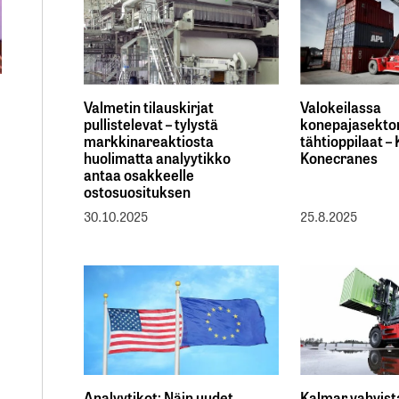
Valmetin tilauskirjat
Valokeilassa
pullistelevat – tylystä
konepajasekto
markkinareaktiosta
tähtioppilaat –
huolimatta analyytikko
Konecranes
antaa osakkeelle
ostosuosituksen
30.10.2025
25.8.2025
Analyytikot: Näin uudet
Kalmar vahvist