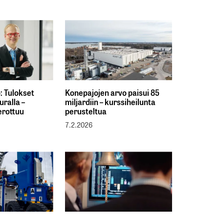
: Tulokset
Konepajojen arvo paisui 85
uralla –
miljardiin – kurssiheilunta
erottuu
perusteltua
7.2.2026