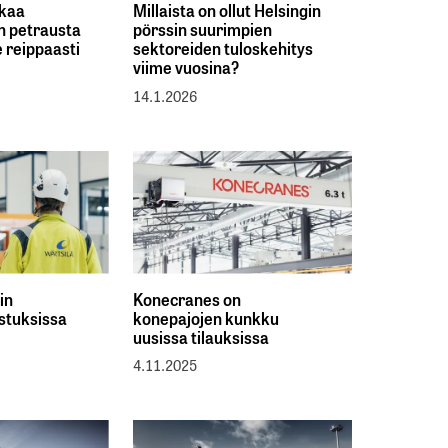
tkaa
Millaista on ollut Helsingin
n petrausta
pörssin suurimpien
 reippaasti
sektoreiden tuloskehitys
viime vuosina?
14.1.2026
in
Konecranes on
stuksissa
konepajojen kunkku
uusissa tilauksissa
4.11.2025