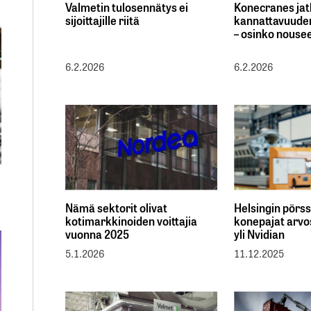
Valmetin tulosennätys ei
Konecranes ja
sijoittajille riitä
kannattavuude
– osinko nousee
6.2.2026
6.2.2026
Nämä sektorit olivat
Helsingin pörss
kotimarkkinoiden voittajia
konepajat arvo
vuonna 2025
yli Nvidian
5.1.2026
11.12.2025