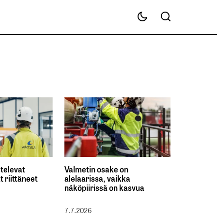
stelevat
Valmetin osake on
ät riittäneet
alelaarissa, vaikka
näköpiirissä on kasvua
7.7.2026