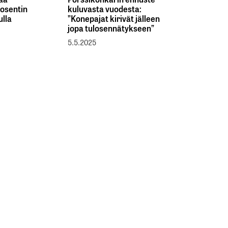
osentin
kuluvasta vuodesta:
ulla
”Konepajat kirivät jälleen
jopa tulosennätykseen”
5.5.2025