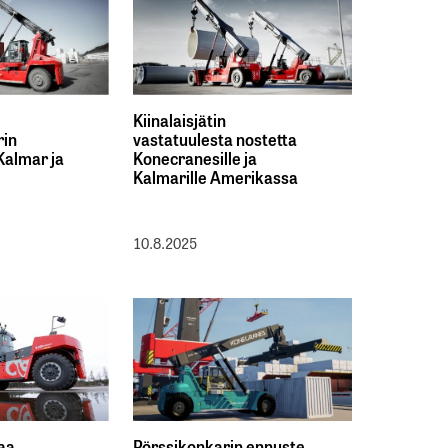
Kiinalaisjätin
rin
vastatuulesta nostetta
 Kalmar ja
Konecranesille ja
Kalmarille Amerikassa
10.8.2025
aa
Pörssikonkarin ennuste