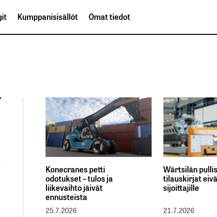
it
Kumppanisisällöt
Omat tiedot
Konecranes petti
Wärtsilän pulli
odotukset – tulos ja
tilauskirjat eiv
liikevaihto jäivät
sijoittajille
ennusteista
25.7.2026
21.7.2026