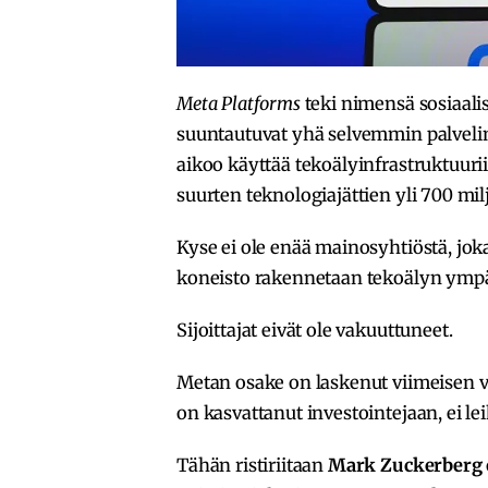
Meta Platforms
teki nimensä sosiaalis
suuntautuvat yhä selvemmin palvelins
aikoo käyttää tekoälyinfrastruktuuri
suurten teknologiajättien yli 700 milj
Kyse ei ole enää mainosyhtiöstä, joka
koneisto rakennetaan tekoälyn ympär
Sijoittajat eivät ole vakuuttuneet.
Metan osake on laskenut viimeisen v
on kasvattanut investointejaan, ei lei
Tähän ristiriitaan
Mark Zuckerberg