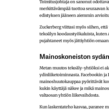
Toimitusjohtaja on sanonut odottava
merkittävämpää tuottoa seuraavan 
edistyksen jääneen aiemmin arvioit
Zuckerberg viittasi myös siihen, ett
tekoälyn koodaustyökaluista, kuten 
pujahtaneet myös jättiyhtiön omaa
Mainoskoneiston sydäme
Metan muutos tekoäly-yhtiöksi ei ala 
ydinliiketoiminnasta. Facebookin ja
mainoshuutokauppaa pyörittävät kone
kukin käyttäjä näkee ja mikä mainos 
valtaosan yhtiön liikevaihdosta.
Kun laskentateho kasvaa, paranee my