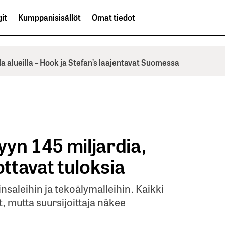
it
Kumppanisisällöt
Omat tiedot
la alueilla – Hook ja Stefan’s laajentavat Suomessa
yn 145 miljardia,
ottavat tuloksia
nsaleihin ja tekoälymalleihin. Kaikki
et, mutta suursijoittaja näkee