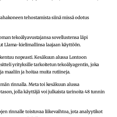
 rahakoneen tehostamista siinä missä odotus
 oman tekoälyavustajansa sovellustensa läpi
t Llama-kielimallinsa laajaan käyttöön.
rakentuu nopeasti. Kesäkuun alussa Lontoon
tteli yrityksille tarkoitetun tekoälyagentin, joka
a maaliin ja hoitaa muita rutiineja.
ämän rinnalla. Meta toi kesäkuun alussa
son, jolla käyttäjä voi julkaista tarinoita 48 tunnin
en rinnalle toistuvaa liikevaihtoa, jota analyytikot