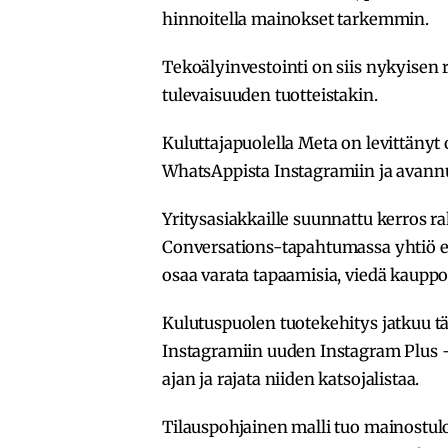
hinnoitella mainokset tarkemmin.
Tekoälyinvestointi on siis nykyisen
tulevaisuuden tuotteistakin.
Kuluttajapuolella Meta on levittänyt
WhatsAppista Instagramiin ja avannu
Yritysasiakkaille suunnattu kerros 
Conversations-tapahtumassa yhtiö esi
osaa varata tapaamisia, viedä kauppoj
Kulutuspuolen tuotekehitys jatkuu t
Instagramiin uuden Instagram Plus -ta
ajan ja rajata niiden katsojalistaa.
Tilauspohjainen malli tuo mainostuloj