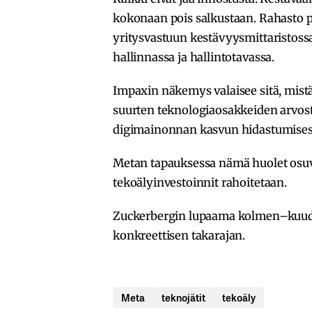
kokonaan pois salkustaan. Rahasto pe
yritysvastuun kestävyysmittaristossaa
hallinnassa ja hallintotavassa.
Impaxin näkemys valaisee sitä, mistä
suurten teknologiaosakkeiden arvost
digimainonnan kasvun hidastumises
Metan tapauksessa nämä huolet osuva
tekoälyinvestoinnit rahoitetaan.
Zuckerbergin lupaama kolmen–kuude
konkreettisen takarajan.
Meta
teknojätit
tekoäly