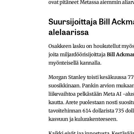
ovat pitäneet Metassa aiemmin aliar
Suursijoittaja Bill Ac
alelaarissa
Osakkeen lasku on houkutellut myös o
joita miljardöörisijoittaja
Bill Ackma
myönteisellä kannalla.
Morgan Stanley toisti kesäkuussa 775 
suosikkinaan. Pankin arvion mukaan Me
liikevaihtoa pelkästään Meta AI -al
kautta. Arete puolestaan nosti suosi
tavoitehinnan 614 dollarista 735 do
kasvuun ja kulurakenteeseen.
Kaikki eivät jaa innostusta. Kestävää