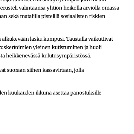
rusteli valintaansa yhtiön heikolla arviolla omassa
n sekä matalilla pisteillä sosiaalisten riskien
 alkukevään lasku kumpusi. Taustalla vaikuttivat
uskertoimien yleinen kutistuminen ja huoli
ta heikkenevässä kulutusympäristössä.
t suoraan siihen kassavirtaan, jolla
n kuukauden ikkuna asettaa panostuksille