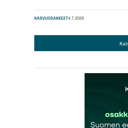
KASVUOSAKKEET
4.7.2026
Kat
Kat
Meta panostaa valtavasti tekoälyn, mutta 
itselleen vaan Meta käyttää Googlen Gemin
Jarkko
5.7.2026 at 06:56
Vastaa
kirj