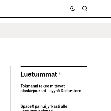
Luetuimmat
Tokmanni tekee mittavat
alaskirjaukset – syynä Dollarstore
SpaceX painui jyrkästi alle
listautumishinnan