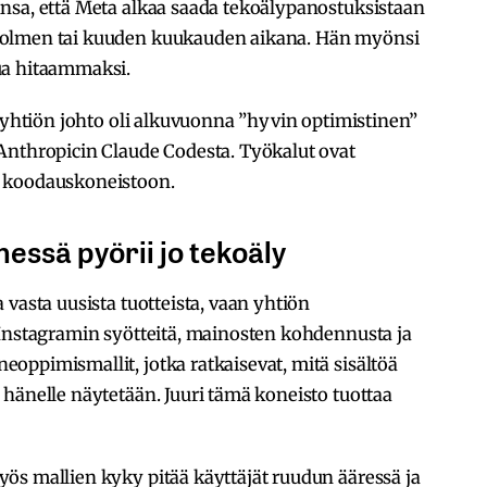
nsa, että Meta alkaa saada tekoälypanostuksistaan
kolmen tai kuuden kuukauden aikana. Hän myönsi
ua hitaammaksi.
ä yhtiön johto oli alkuvuonna ”hyvin optimistinen”
Anthropicin Claude Codesta. Työkalut ovat
n koodauskoneistoon.
ssä pyörii jo tekoäly
vasta uusista tuotteista, vaan yhtiön
 Instagramin syötteitä, mainosten kohdennusta ja
oppimismallit, jotka ratkaisevat, mitä sisältöä
hänelle näytetään. Juuri tämä koneisto tuottaa
ös mallien kyky pitää käyttäjät ruudun ääressä ja