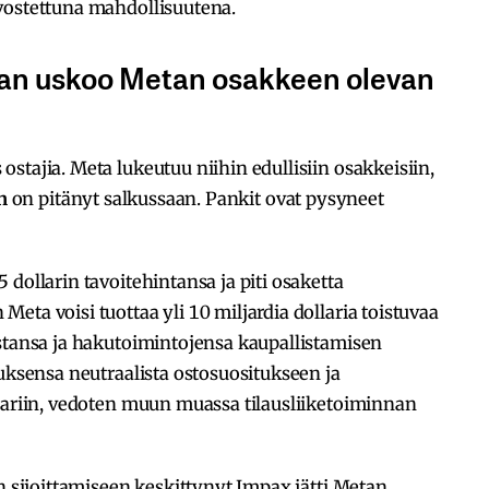
vostettuna mahdollisuutena.
kman uskoo Metan osakkeen olevan
stajia. Meta lukeutuu niihin edullisiin osakkeisiin,
n
on pitänyt salkussaan. Pankit ovat pysyneet
dollarin tavoitehintansa ja piti osaketta
ta voisi tuottaa yli 10 miljardia dollaria toistuvaa
ustansa ja hakutoimintojensa kaupallistamisen
tuksensa neutraalista ostosuositukseen ja
llariin, vedoten muun muassa tilausliiketoiminnan
n sijoittamiseen keskittynyt Impax jätti Metan