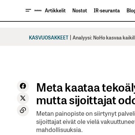
Artikkelit
Nostot
IR-seuranta
Blog
|
KASVUOSAKKEET
Analyysi: NoHo kasvaa kaikil
Meta kaataa tekoäly
mutta sijoittajat od
Metan painopiste on siirtynyt palveli
sijoittajat eivät ole vielä vakuuttune
mahdollisuuksia.