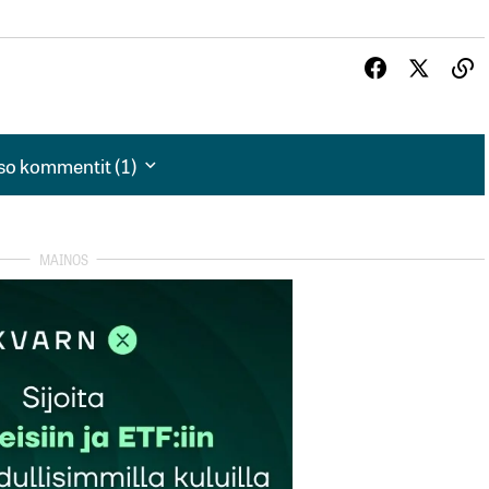
so kommentit (1)
so kommentit (1)
Metan omat tekoälymallit eivät kelpaa edes metalle
i tekoälyä omassa sisäisessä työssään.
autua sisään
rekisteröityä