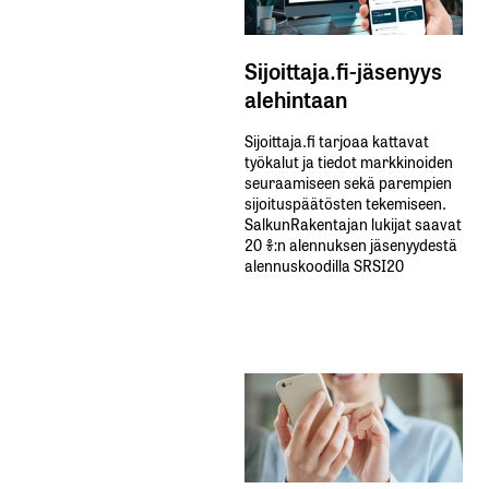
Sijoittaja.fi-jäsenyys
alehintaan
Sijoittaja.fi tarjoaa kattavat
työkalut ja tiedot markkinoiden
seuraamiseen sekä parempien
sijoituspäätösten tekemiseen.
SalkunRakentajan lukijat saavat
20 %:n alennuksen jäsenyydestä
alennuskoodilla SRSI20