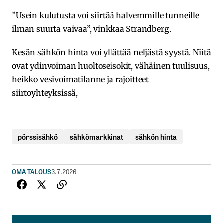
”Usein kulutusta voi siirtää halvemmille tunneille
ilman suurta vaivaa”, vinkkaa Strandberg.
Kesän sähkön hinta voi yllättää neljästä syystä. Niitä
ovat ydinvoiman huoltoseisokit, vähäinen tuulisuus,
heikko vesivoimatilanne ja rajoitteet
siirtoyhteyksissä,
pörssisähkö
sähkömarkkinat
sähkön hinta
OMA TALOUS
3.7.2026