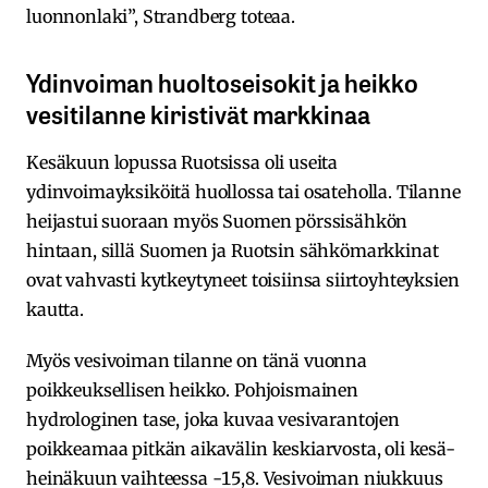
luonnonlaki”, Strandberg toteaa.
Ydinvoiman huoltoseisokit ja heikko
vesitilanne kiristivät markkinaa
Kesäkuun lopussa Ruotsissa oli useita
ydinvoimayksiköitä huollossa tai osateholla. Tilanne
heijastui suoraan myös Suomen pörssisähkön
hintaan, sillä Suomen ja Ruotsin sähkömarkkinat
ovat vahvasti kytkeytyneet toisiinsa siirtoyhteyksien
kautta.
Myös vesivoiman tilanne on tänä vuonna
poikkeuksellisen heikko. Pohjoismainen
hydrologinen tase, joka kuvaa vesivarantojen
poikkeamaa pitkän aikavälin keskiarvosta, oli kesä-
heinäkuun vaihteessa -15,8. Vesivoiman niukkuus