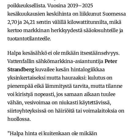
poikkeuksellista. Vuosina 2019–2025
kesäkuukausien keskihinta on liikkunut Suomessa
2,70 ja 24,21 sentin välillä kilowattitunnilta, mikä
kertoo markkinan herkkyydestä sääolosuhteille ja
tuotantotilanteelle.
Halpa kesäsähkö ei ole mikään itsestäänselvyys.
Vattenfallin sähkömarkkina-asiantuntija
Peter
Strandberg
kuvailee kesän hintalogiikkaa
yksinkertaiseksi mutta hauraaksi: kulutus on
pienempää eikä lämmitystä tarvita, mutta tilanne
voi kiristyä nopeasti, jos samaan aikaan tuulee
vähän, vesivoimaa on niukasti käytettävissä,
siirtoyhteyksissä on häiriöitä tai voimalaitoksia on
huollossa.
”Halpa hinta ei kuitenkaan ole mikään