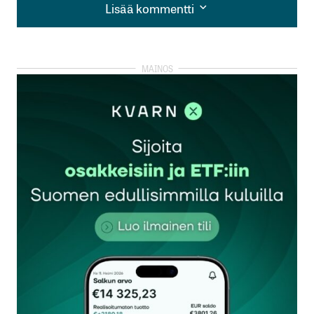
Lisää kommentti
Lisää kommentti
kirjautua
sisään
rekisteröityä
Sähköpostiosoitettasi ei julkaista.
Pakolliset
kentät on merkitty
*
Kommentti
*