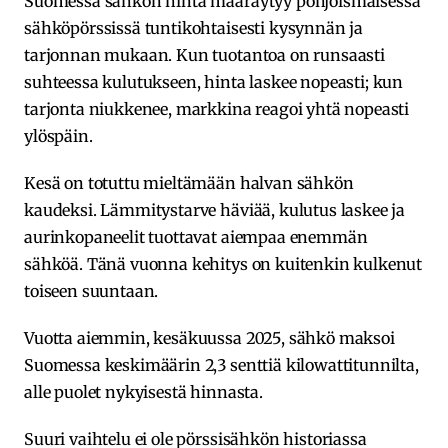
Suomessa sähkön hinta määräytyy pohjoismaisessa
sähköpörssissä tuntikohtaisesti kysynnän ja
tarjonnan mukaan. Kun tuotantoa on runsaasti
suhteessa kulutukseen, hinta laskee nopeasti; kun
tarjonta niukkenee, markkina reagoi yhtä nopeasti
ylöspäin.
Kesä on totuttu mieltämään halvan sähkön
kaudeksi. Lämmitystarve häviää, kulutus laskee ja
aurinkopaneelit tuottavat aiempaa enemmän
sähköä. Tänä vuonna kehitys on kuitenkin kulkenut
toiseen suuntaan.
Vuotta aiemmin, kesäkuussa 2025, sähkö maksoi
Suomessa keskimäärin 2,3 senttiä kilowattitunnilta,
alle puolet nykyisestä hinnasta.
Suuri vaihtelu ei ole pörssisähkön historiassa