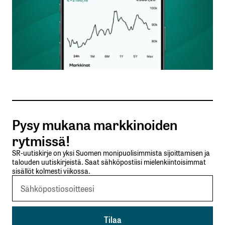
Nimesi tai nimimerkkisi
*
Sähköpostiosoitteesi
*
Tilaa SalkunRakentajan uutiskirje
Pysy mukana markkinoiden
Lähetä kommentti
rytmissä!
SR-uutiskirje on yksi Suomen monipuolisimmista sijoittamisen ja
talouden uutiskirjeistä. Saat sähköpostiisi mielenkiintoisimmat
sisällöt kolmesti viikossa.