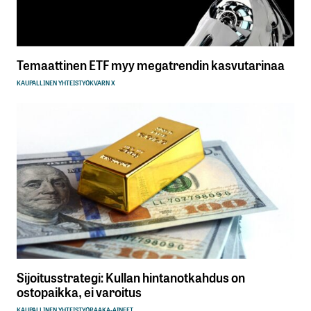
Temaattinen ETF myy megatrendin kasvutarinaa
KAUPALLINEN YHTEISTYÖ
KVARN X
Sijoitusstrategi: Kullan hintanotkahdus on
ostopaikka, ei varoitus
KAUPALLINEN YHTEISTYÖ
RAAKA-AINEET