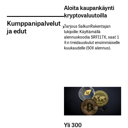
Aloita kaupankäynti
kryptovaluutoilla
Kumppanipalvelut
Tarjous SalkunRakentajan
ja edut
lukijoille: Käyttämällä​ ​
alennuskoodia​ ​SRFI17X,​ ​saat​ ​1
%:n treidauskulut​ ​ensimmäiselle​ ​
kuukaudelle​ ​(50%​ ​alennus).
Yli 300