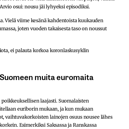
 Arvio osui: nousu jäi lyhyeksi episodiksi.
lla. Vielä viime kesänä kahdentoista kuukauden
umassa, joten vuoden takaisesta taso on noussut
ota, ei palauta korkoa koronlaskusyklin
t Suomeen muita euromaita
 poikkeuksellisen laajasti. Suomalaisten
oitellaan euriborin mukaan, ja kun mukaan
, vaihtuvakorkoisten lainojen osuus nousee lähes
 korkein. Esimerkiksi Saksassa ja Ranskassa