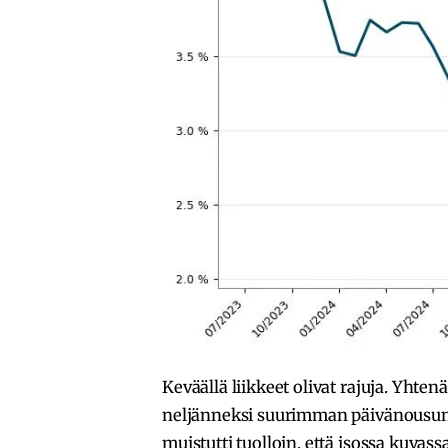
Keväällä liikkeet olivat rajuja. Yhte
neljänneksi suurimman päivänousun
muistutti tuolloin, että isossa kuvass