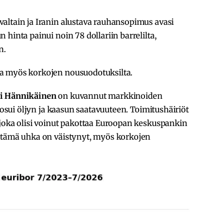
altain ja Iranin alustava rauhansopimus avasi
hinta painui noin 78 dollariin barrelilta,
n.
a myös korkojen nousuodotuksilta.
ri Hännikäinen
on kuvannut markkinoiden
e osui öljyn ja kaasun saatavuuteen. Toimitushäiriöt
 joka olisi voinut pakottaa Euroopan keskuspankin
 tämä uhka on väistynyt, myös korkojen