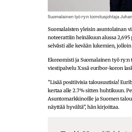
Suomalainen työ ry:n toimitusjohtaja Juha
Suomalaisten yleisin asuntolainan v
noteerattiin heinäkuun alussa 2,695 
selvästi alle kevään lukemien, jolloin
Ekonomisti ja Suomalainen työ ry:n 
viestipalvelu X:ssä euribor-koron las
”Lisää positiivisia talousuutisia! Eu
kertaa alle 2.7% sitten huhtikuun. Pe
Asuntomarkkinoille ja Suomen talou
näyttää hyvältä”, hän kirjoittaa.