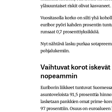
yläsuuntaiset riskit olivat kasvaneet.
Vuositasolla korko on silti yhä koho
euribor pyöri kahden prosentin tunt
runsaat 0,7 prosenttiyksikköä.
Nyt nähtävä lasku purkaa sotapreemi
pohjalukemiin.
Vaihtuvat korot iskevä
nopeammin
Euriborin liikkeet tuntuvat Suomessa
asuntoveloista 91,5 prosenttia hinn
lasketaan pankkien omat prime-korot
97 prosenttiin. Osuus on euroalueen