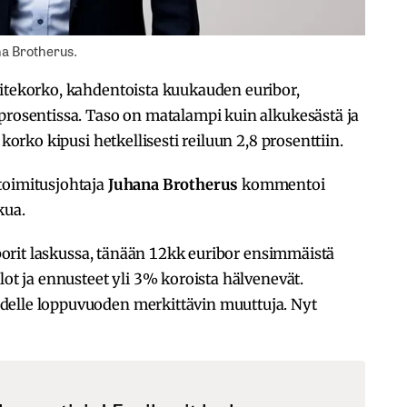
na Brotherus.
iitekorko, kahdentoista kuukauden euribor,
prosentissa. Taso on matalampi kuin alkukesästä ja
 korko kipusi hetkellisesti reiluun 2,8 prosenttiin.
toimitusjohtaja
Juhana Brotherus
kommentoi
kua.
riborit laskussa, tänään 12kk euribor ensimmäistä
lot ja ennusteet yli 3% koroista hälvenevät.
delle loppuvuoden merkittävin muuttuja. Nyt