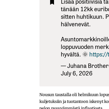
Lisää positiivisia t
tänään 12kk eurib
sitten huhtikuun. P
hälvenevät.
Asuntomarkkinoill
loppuvuoden merkit
hyvältä. 🌞
https:
— Juhana Brother
July 6, 2026
Nousun taustalla oli helmikuun lopus
kuljetuksiin ja tuotantoon iskenyt kon
pelon pysyvämmästä inflaatiosta.