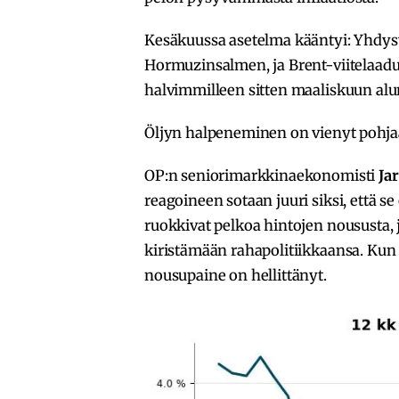
Kesäkuussa asetelma kääntyi: Yhdysv
Hormuzinsalmen, ja Brent-viitelaadun 
halvimmilleen sitten maaliskuun alu
Öljyn halpeneminen on vienyt pohja
OP:n seniorimarkkinaekonomisti
Ja
reagoineen sotaan juuri siksi, että s
ruokkivat pelkoa hintojen noususta,
kiristämään rahapolitiikkaansa. Kun
nousupaine on hellittänyt.