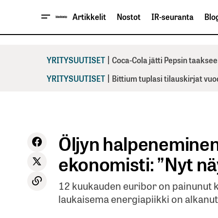
Artikkelit
Nostot
IR-seuranta
Blog
|
YRITYSUUTISET
Coca-Cola jätti Pepsin taaksee
|
YRITYSUUTISET
Bittium tuplasi tilauskirjat vu
Öljyn halpeneminen 
ekonomisti: ”Nyt nä
12 kuukauden euribor on painunut k
laukaisema energiapiikki on alkanu