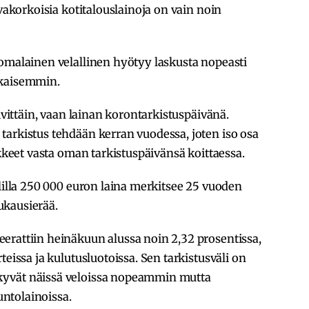
uvakorkoisia kotitalouslainoja on vain noin
uomalainen velallinen hyötyy laskusta nopeasti
ikaisemmin.
äivittäin, vaan lainan korontarkistuspäivänä.
tarkistus tehdään kerran vuodessa, joten iso osa
ikkeet vasta oman tarkistuspäivänsä koittaessa.
alilla 250 000 euron laina merkitsee 25 vuoden
ukausierää.
erattiin heinäkuun alussa noin 2,32 prosentissa,
teissa ja kulutusluotoissa. Sen tarkistusväli on
kyvät näissä veloissa nopeammin mutta
ntolainoissa.