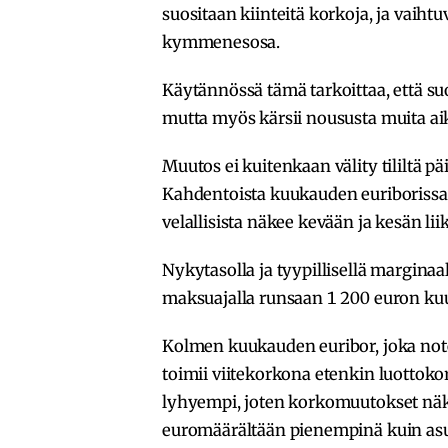
suositaan kiinteitä korkoja, ja vaiht
kymmenesosa.
Käytännössä tämä tarkoittaa, että s
mutta myös kärsii noususta muita a
Muutos ei kuitenkaan välity tililtä p
Kahdentoista kuukauden euriborissa 
velallisista näkee kevään ja kesän li
Nykytasolla ja tyypillisellä margina
maksuajalla runsaan 1 200 euron ku
Kolmen kuukauden euribor, joka note
toimii viitekorkona etenkin luottokor
lyhyempi, joten korkomuutokset nä
euromäärältään pienempinä kuin asu