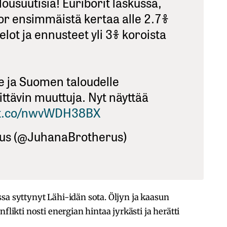
alousuutisia! Euriborit laskussa,
or ensimmäistä kertaa alle 2.7%
elot ja ennusteet yli 3% koroista
e ja Suomen taloudelle
tävin muuttuja. Nyt näyttää
//t.co/nwvWDH38BX
us (@JuhanaBrotherus)
sa syttynyt Lähi-idän sota. Öljyn ja kaasun
flikti nosti energian hintaa jyrkästi ja herätti