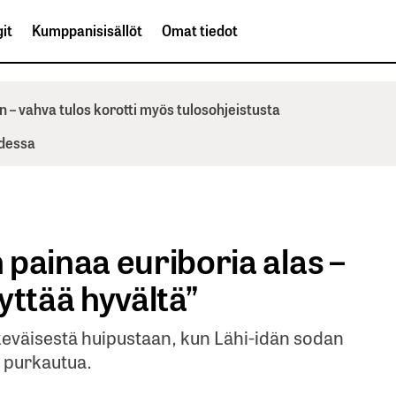
it
Kumppanisisällöt
Omat tiedot
n – vahva tulos korotti myös tulosohjeistusta
odessa
painaa euriboria alas –
yttää hyvältä”
eväisestä huipustaan, kun Lähi-idän sodan
t purkautua.