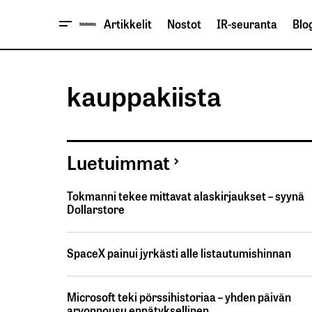
Artikkelit
Nostot
IR-seuranta
Blog
kauppakiista
Luetuimmat
Tokmanni tekee mittavat alaskirjaukset – syynä
Dollarstore
SpaceX painui jyrkästi alle listautumishinnan
Microsoft teki pörssihistoriaa – yhden päivän
arvonnousu ennätyksellinen