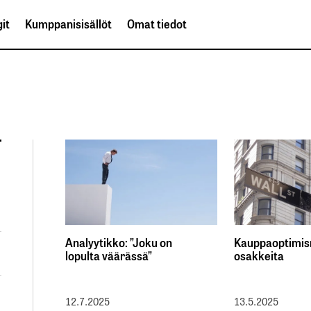
it
Kumppanisisällöt
Omat tiedot
Analyytikko: ”Joku on
Kauppaoptimism
lopulta väärässä”
osakkeita
12.7.2025
13.5.2025