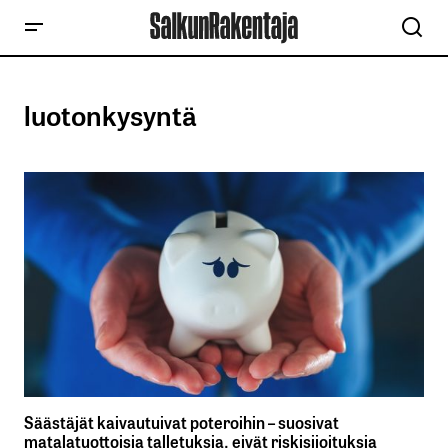
luotonkysyntä
Säästäjät kaivautuivat poteroihin – suosivat
matalatuottoisia talletuksia, eivät riskisijoituksia