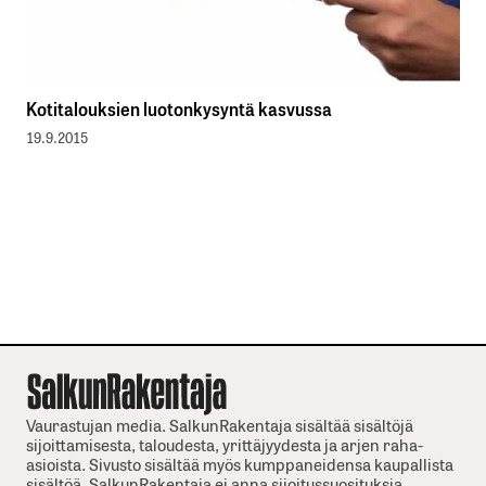
Kotitalouksien luotonkysyntä kasvussa
19.9.2015
Vaurastujan media. SalkunRakentaja sisältää sisältöjä
sijoittamisesta, taloudesta, yrittäjyydesta ja arjen raha-
asioista. Sivusto sisältää myös kumppaneidensa kaupallista
sisältöä. SalkunRakentaja ei anna sijoitussuosituksia.