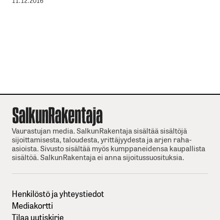
11.12.2016
Vaurastujan media. SalkunRakentaja sisältää sisältöjä
sijoittamisesta, taloudesta, yrittäjyydesta ja arjen raha-
asioista. Sivusto sisältää myös kumppaneidensa kaupallista
sisältöä. SalkunRakentaja ei anna sijoitussuosituksia.
Henkilöstö ja yhteystiedot
Mediakortti
Tilaa uutiskirje