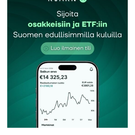
Vastaa
kirjautua
sisään
rekisteröityä
Sähköpostiosoitettasi ei julkaista.
Pakolliset
kentät on merkitty
*
Kommentti
*