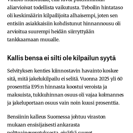
aliarvioivat todellista vaikutusta. Teboilin hintataso
oli keskimäärin kilpailijoita alhaisempi, joten sen
entisiin asiakkaisiin kohdistunut hinnannousu oli
arvioitua suurempi heidän siirryttyään
tankkaamaan muualle.
Kallis bensa ei silti ole kilpailun syytä
Selvityksen kenties kiinnostavin havainto koskee
sitä, mitä jakelukilpailu ei selitä. Vuonna 2025 yli 60
prosenttia E95:n hinnasta koostui veroista ja
maksuista, tukkuhinnan osuus oli vajaa kolmannes
ja jakeluportaan osuus vain noin kuusi prosenttia.
Bensiinin kalleus Suomessa johtuu viraston
mukaan ensisijaisesti ankarasta
polttoaineverotuksesta, eivätkä suuret