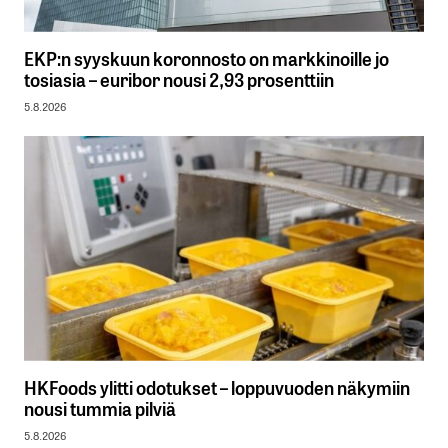
EKP:n syyskuun koronnosto on markkinoille jo
tosiasia – euribor nousi 2,93 prosenttiin
5.8.2026
HKFoods ylitti odotukset – loppuvuoden näkymiin
nousi tummia pilviä
5.8.2026