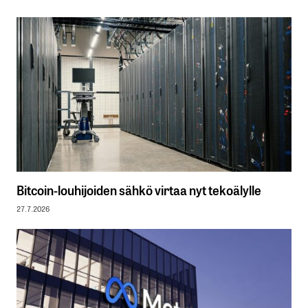
Bitcoin-louhijoiden sähkö virtaa nyt tekoälylle
27.7.2026