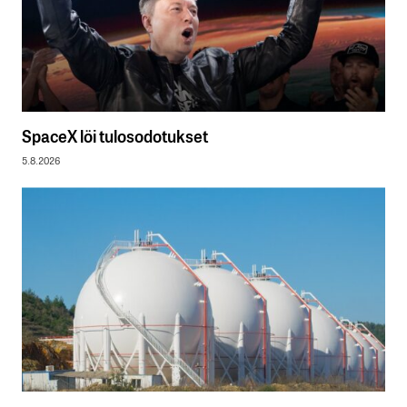
SpaceX löi tulosodotukset
5.8.2026