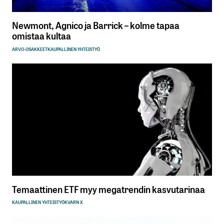
Newmont, Agnico ja Barrick – kolme tapaa
omistaa kultaa
ARVO-OSAKKEET
KAUPALLINEN YHTEISTYÖ
Temaattinen ETF myy megatrendin kasvutarinaa
KAUPALLINEN YHTEISTYÖ
KVARN X