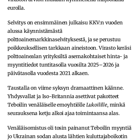
eurolla.
Selvitys on ensimmäinen julkaisu KKV:n vuoden
alussa käynnistämästä
polttoainemarkkinaselvityksestä, ja se perustuu
poikkeuksellisen tarkkaan aineistoon. Virasto keräsi
polttoainealan yrityksiltä asemakohtaiset hinta- ja
myyntitiedot tuntitasolla vuosilta 2025–2026 ja
päivätasolla vuodesta 2021 alkaen.
Taustalla on viime syksyn dramaattinen käänne.
Yhdysvallat ja Iso-Britannia asettivat pakotteet
Teboilin venäläiselle emoyhtiölle
Lukoilille
, minkä
seurauksena ketju alkoi ajaa toimintaansa alas.
Venäläisomistus oli tosin painanut Teboilin myyntiä
jo Ukrainan sodan alusta lähtien kuluttajaboikotin