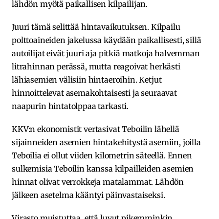
lähdön myötä paikallisen kilpailijan.
Juuri tämä selittää hintavaikutuksen. Kilpailu
polttoaineiden jakelussa käydään paikallisesti, sillä
autoilijat eivät juuri aja pitkiä matkoja halvemman
litrahinnan perässä, mutta reagoivat herkästi
lähiasemien välisiin hintaeroihin. Ketjut
hinnoittelevat asemakohtaisesti ja seuraavat
naapurin hintatolppaa tarkasti.
KKV:n ekonomistit vertasivat Teboilin lähellä
sijainneiden asemien hintakehitystä asemiin, joilla
Teboilia ei ollut viiden kilometrin säteellä. Ennen
sulkemisia Teboilin kanssa kilpailleiden asemien
hinnat olivat verrokkeja matalammat. Lähdön
jälkeen asetelma kääntyi päinvastaiseksi.
Virasto muistuttaa, että luvut pikemminkin