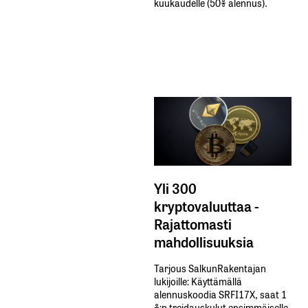
kuukaudelle​ ​(50%​ ​alennus).
Yli 300
kryptovaluuttaa -
Rajattomasti
mahdollisuuksia
Tarjous SalkunRakentajan
lukijoille: Käyttämällä​ ​
alennuskoodia​ ​SRFI17X,​ ​saat​ ​1
%:n treidauskulut​ ​ensimmäiselle​ ​