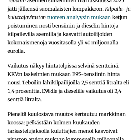
Teboilin
asemien sulkeminen marraskuussa 2025
jätti jälkensä suomalaisten lompakkoon.
Kilpailu- ja
kuluttajaviraston
tuoreen analyysin mukaan
ketjun
poistuminen nosti bensiinin ja dieselin hintoja
kilpailevilla asemilla ja kasvatti autoilijoiden
kokonaismenoja vuositasolla yli 40 miljoonalla
eurolla.
Vaikutus näkyy hintatolpissa selvinä sentteinä.
KKV:n laskelmien mukaan E95-bensiinin hinta
nousi Teboilin lähikilpailijoilla 2,5 senttiä litralta eli
1,4 prosenttia. E98:lle ja dieselille vaikutus oli 2,4
senttiä litralta.
Pieneltä kuulostava muutos kertautuu markkinan
koossa: pelkästään kolmen kuukauden
tarkastelujaksolla kuluttajien menot kasvoivat
viraston arvion mukaan kymmenellä miljoonalla