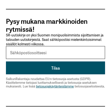
Pysy mukana markkinoiden
Nimesi tai nimimerkkisi
*
rytmissä!
SR-uutiskirje on yksi Suomen monipuolisimmista sijoittamisen ja
Sähköpostiosoitteesi
*
talouden uutiskirjeistä. Saat sähköpostiisi mielenkiintoisimmat
sisällöt kolmesti viikossa.
Tilaa SalkunRakentajan uutiskirje
Lähetä kommentti
SalkunRakentaja noudattaa EU:n tietosuoja-asetusta (GDPR).
Käsittelemme tietojasi luottamuksellisesti ja tietosuoja-asetuksen
mukaisesti. Lue lisää
tietosuojakäytänteistämme
tietosuojaselosteesta.