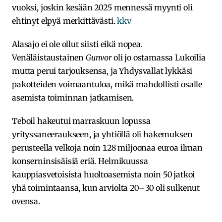
vuoksi, joskin kesään 2025 mennessä myynti oli
ehtinyt elpyä merkittävästi.
kkv
Alasajo ei ole ollut siisti eikä nopea.
Venäläistaustainen
Gunvor
oli jo ostamassa Lukoilia
mutta perui tarjouksensa, ja Yhdysvallat lykkäsi
pakotteiden voimaantuloa, mikä mahdollisti osalle
asemista toiminnan jatkamisen.
Teboil hakeutui marraskuun lopussa
yrityssaneeraukseen, ja yhtiöllä oli hakemuksen
perusteella velkoja noin 128 miljoonaa euroa ilman
konserninsisäisiä eriä. Helmikuussa
kauppiasvetoisista huoltoasemista noin 50 jatkoi
yhä toimintaansa, kun arviolta 20–30 oli sulkenut
ovensa.