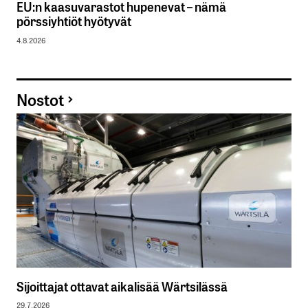
EU:n kaasuvarastot hupenevat – nämä
pörssiyhtiöt hyötyvät
4.8.2026
Nostot
Sijoittajat ottavat aikalisää Wärtsilässä
29.7.2026