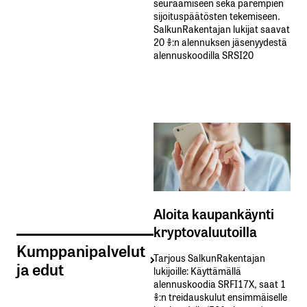
seuraamiseen sekä parempien
sijoituspäätösten tekemiseen.
SalkunRakentajan lukijat saavat
20 %:n alennuksen jäsenyydestä
alennuskoodilla SRSI20
Aloita kaupankäynti
kryptovaluutoilla
Kumppanipalvelut
Tarjous SalkunRakentajan
ja edut
lukijoille: Käyttämällä​ ​
alennuskoodia​ ​SRFI17X,​ ​saat​ ​1
%:n treidauskulut​ ​ensimmäiselle​ ​