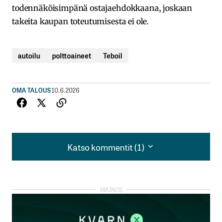
todennäköisimpänä ostajaehdokkaana, joskaan
takeita kaupan toteutumisesta ei ole.
autoilu
polttoaineet
Teboil
OMA TALOUS
10.6.2026
Katso kommentit (1)
Katso kommentit (1)
Kohta sitten neste kertoo huipputuloksesta ja jakaa
johtajilleen veronmaksajien rahat. Hyvä suomi
Jode
11.6.2026 at 04:07