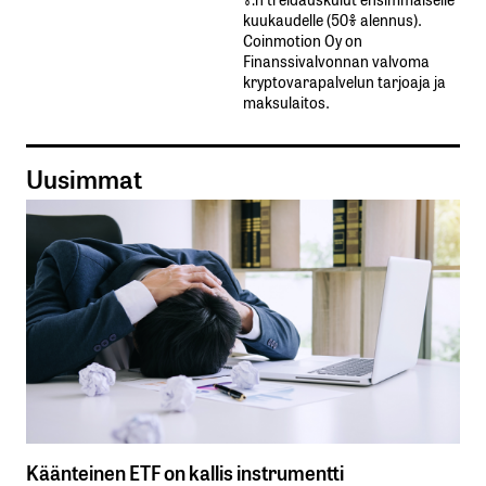
kuukaudelle​ ​(50%​ ​alennus).
Coinmotion Oy on
Finanssivalvonnan valvoma
kryptovarapalvelun tarjoaja ja
maksulaitos.
Uusimmat
Käänteinen ETF on kallis instrumentti