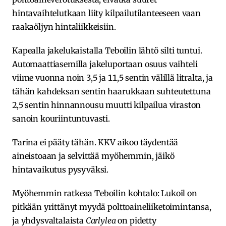
hintavaihtelutkaan liity kilpailutilanteeseen vaan
raakaöljyn hintaliikkeisiin.
Kapealla jakelukaistalla Teboilin lähtö silti tuntui.
Automaattiasemilla jakeluportaan osuus vaihteli
viime vuonna noin 3,5 ja 11,5 sentin välillä litralta, ja
tähän kahdeksan sentin haarukkaan suhteutettuna
2,5 sentin hinnannousu muutti kilpailua viraston
sanoin kouriintuntuvasti.
Tarina ei pääty tähän. KKV aikoo täydentää
aineistoaan ja selvittää myöhemmin, jäikö
hintavaikutus pysyväksi.
Myöhemmin ratkeaa Teboilin kohtalo: Lukoil on
pitkään yrittänyt myydä polttoaineliiketoimintansa,
ja yhdysvaltalaista
Carlylea
on pidetty