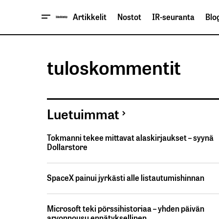
Artikkelit
Nostot
IR-seuranta
Blog
tuloskommentit
Luetuimmat
Tokmanni tekee mittavat alaskirjaukset – syynä
Dollarstore
SpaceX painui jyrkästi alle listautumishinnan
Microsoft teki pörssihistoriaa – yhden päivän
arvonnousu ennätyksellinen