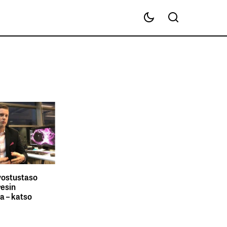
vostustaso
resin
a – katso