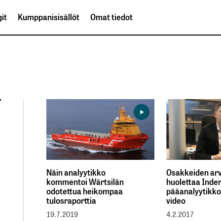
it
Kumppanisisällöt
Omat tiedot
Näin analyytikko
Osakkeiden ar
kommentoi Wärtsilän
huolettaa Inde
odotettua heikompaa
pääanalyytikko
tulosraporttia
video
19.7.2019
4.2.2017