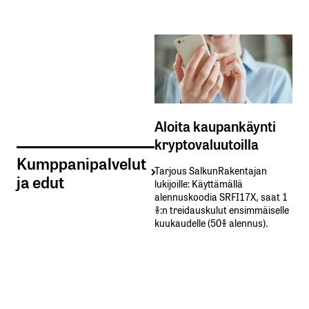
Aloita kaupankäynti
kryptovaluutoilla
Kumppanipalvelut
Tarjous SalkunRakentajan
ja edut
lukijoille: Käyttämällä​ ​
alennuskoodia​ ​SRFI17X,​ ​saat​ ​1
%:n treidauskulut​ ​ensimmäiselle​ ​
kuukaudelle​ ​(50%​ ​alennus).