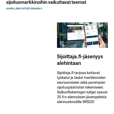
sijoitusmarkkinoihin vaikuttavat teemat
KAUPALLINEN YHTEISTYÖ
KVARN X
Sijoittaja.fi-jäsenyys
alehintaan
Sijoittaja.fi tarjoaa kattavat
työkalut ja tiedot markkinoiden
seuraamiseen sekä parempien
sijoituspäätösten tekemiseen.
SalkunRakentajan lukijat saavat
20 %:n alennuksen jäsenyydestä
alennuskoodilla SRSI20