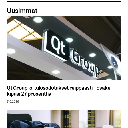
Uusimmat
Qt Group löi tulosodotukset reippaasti – osake
kipusi 27 prosenttia
7.8.2026