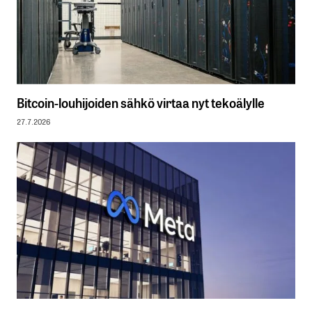
Bitcoin-louhijoiden sähkö virtaa nyt tekoälylle
27.7.2026