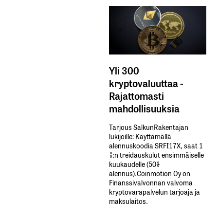
Yli 300
kryptovaluuttaa -
Rajattomasti
mahdollisuuksia
Tarjous SalkunRakentajan
lukijoille: Käyttämällä​ ​
alennuskoodia​ ​SRFI17X,​ ​saat​ ​1
%:n treidauskulut​ ​ensimmäiselle​ ​
kuukaudelle​ ​(50%​ ​
alennus).Coinmotion Oy on
Finanssivalvonnan valvoma
kryptovarapalvelun tarjoaja ja
maksulaitos.