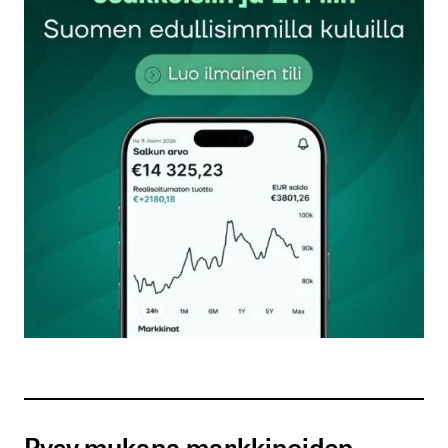
Sähköpostiosoitettasi ei julkaista.
Pakolliset
kentät on merkitty
*
Kommentti
*
Nimesi tai nimimerkkisi
*
Sähköpostiosoitteesi
*
Tilaa SalkunRakentajan uutiskirje
Pysy mukana markkinoiden