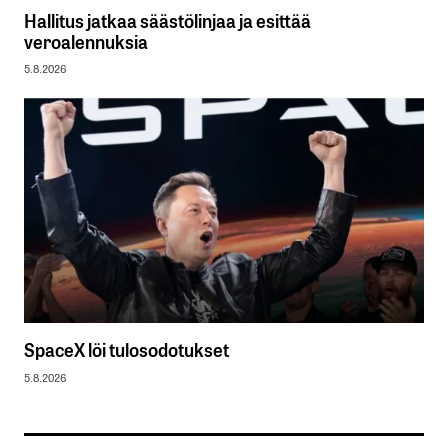
Hallitus jatkaa säästölinjaa ja esittää
veroalennuksia
5.8.2026
SpaceX löi tulosodotukset
5.8.2026