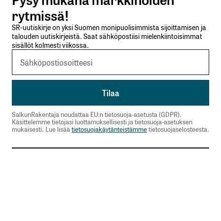
Lähetä kommentti
rytmissä!
SR-uutiskirje on yksi Suomen monipuolisimmista sijoittamisen ja
talouden uutiskirjeistä. Saat sähköpostiisi mielenkiintoisimmat
sisällöt kolmesti viikossa.
SalkunRakentaja noudattaa EU:n tietosuoja-asetusta (GDPR).
Käsittelemme tietojasi luottamuksellisesti ja tietosuoja-asetuksen
mukaisesti. Lue lisää
tietosuojakäytänteistämme
tietosuojaselosteesta.