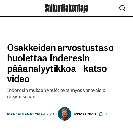
Osakkeiden arvostustaso
huolettaa Inderesin
pääanalyytikkoa – katso
video
Inderesin mukaan yhtiöt ovat myös varovaisia
näkymissään.
Jorma Erkkilä
MARKKINANÄKYMÄ
4.2.2017
0