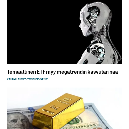
Temaattinen ETF myy megatrendin kasvutarinaa
KAUPALLINEN YHTEISTYÖ
KVARN X