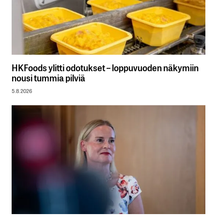
HKFoods ylitti odotukset – loppuvuoden näkymiin
nousi tummia pilviä
5.8.2026