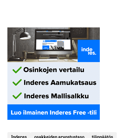
Inderes
osakkeiden arvostustaso
tilinpäätös