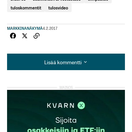
tuloskommentit
tulosvideo
MARKKINANÄKYMÄ
4.2.2017
Lisää kommentti
Lisää kommentti
kirjautua
sisään
rekisteröityä