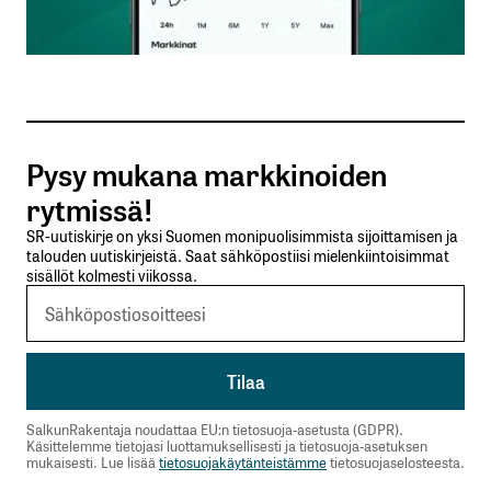
Sähköpostiosoitteesi
*
Tilaa SalkunRakentajan uutiskirje
Pysy mukana markkinoiden
Lähetä kommentti
rytmissä!
SR-uutiskirje on yksi Suomen monipuolisimmista sijoittamisen ja
talouden uutiskirjeistä. Saat sähköpostiisi mielenkiintoisimmat
sisällöt kolmesti viikossa.
SalkunRakentaja noudattaa EU:n tietosuoja-asetusta (GDPR).
Käsittelemme tietojasi luottamuksellisesti ja tietosuoja-asetuksen
mukaisesti. Lue lisää
tietosuojakäytänteistämme
tietosuojaselosteesta.