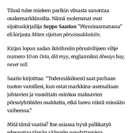
Tässä tulee mieleen parikin viisasta sanontaa
osakemarkkinoilta. Nämä molemmat ovat
sijoituskirjailija
Seppo Saarion
”Pörssiraamatussa”
eli kirjasta
Miten sijoitan pörssiosakkeisiin
.
Kirjan lopun sadan ikivihreän pörssivihjeen vihje
numero 10 on
Osta, älä myy
, englanniksi
Always buy,
never sell
.
Saario kirjoittaa: ”Todennäköisesti saat parhaan
tuoton varoillesi, kun ostat markkina-asemaltaan
johtavien ja vuosittain osinkoa maksavien
pörssiyhtiöiden osakkeita, etkä luovu niistä missään
vaiheessa.”
Mitä tämä vaatisi? Itse asiassa hyvä palkkatyö
edesauttaa tämän säännön noudattamista.