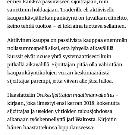
ennen kaikkea passiiviseen sijoittajaan, niin
sanottuun holdaajaan. Traderille eli aktiiviselle
kaupankävijälle kaupankäynti on tavallaan elinehto,
keino tehdä tuottoa – ei toki aina tuottava sellainen.
Aktiivinen kauppa on passiivista kauppaa enemmän
nollasummapeliä siksi, että lyhyellä aikavälillä
kurssit eivät nouse yhtä systemaattisesti kuin
pitkällä aikavälillä. Sijoittajan pitää olla vähintään
kaupankäyntikulujen verran keskimääräistä
sijoittajaa parempi, jotta viivan alle jäisi hilloa.
Haastattelin
Osakesijoittajan maailmanvalloitus
-
kirjaan, joka ilmestyi ensi kerran 2018, kokenutta
sijoittajaa ja useiden yhtiöiden talousjohdossa
aikanaan työskennellyttä
Jarl Waltosta
. Kirjoitin
hänen haastattelunsa loppulauseessa: