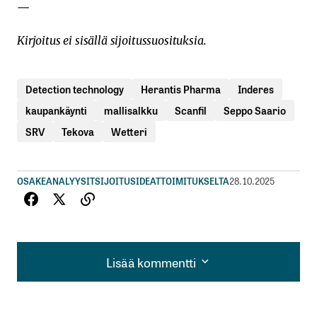
—
Kirjoitus ei sisällä sijoitussuosituksia.
Detection technology
Herantis Pharma
Inderes
kaupankäynti
mallisalkku
Scanfil
Seppo Saario
SRV
Tekova
Wetteri
OSAKEANALYYSIT
SIJOITUSIDEAT
TOIMITUKSELTA
28.10.2025
Lisää kommentti
Lisää kommentti