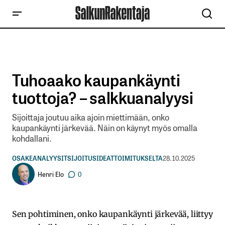
Tuhoaako kaupankäynti
tuottoja? – salkkuanalyysi
Sijoittaja joutuu aika ajoin miettimään, onko
kaupankäynti järkevää. Näin on käynyt myös omalla
kohdallani.
OSAKEANALYYSIT
SIJOITUSIDEAT
TOIMITUKSELTA
28.10.2025
Henri Elo
0
Sen pohtiminen, onko kaupankäynti järkevää, liittyy