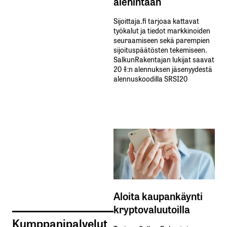
alehintaan
Sijoittaja.fi tarjoaa kattavat
työkalut ja tiedot markkinoiden
seuraamiseen sekä parempien
sijoituspäätösten tekemiseen.
SalkunRakentajan lukijat saavat
20 %:n alennuksen jäsenyydestä
alennuskoodilla SRSI20
Aloita kaupankäynti
kryptovaluutoilla
Kumppanipalvelut