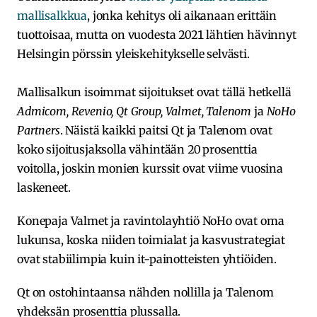
mallisalkkua
, jonka kehitys oli aikanaan erittäin
tuottoisaa, mutta on vuodesta 2021 lähtien hävinnyt
Helsingin pörssin yleiskehitykselle selvästi.
Mallisalkun isoimmat sijoitukset ovat tällä hetkellä
Admicom, Revenio, Qt Group, Valmet, Talenom
ja
NoHo
Partners
. Näistä kaikki paitsi Qt ja Talenom ovat
koko sijoitusjaksolla vähintään 20 prosenttia
voitolla, joskin monien kurssit ovat viime vuosina
laskeneet.
Konepaja Valmet ja ravintolayhtiö NoHo ovat oma
lukunsa, koska niiden toimialat ja kasvustrategiat
ovat stabiilimpia kuin it-painotteisten yhtiöiden.
Qt on ostohintaansa nähden nollilla ja Talenom
yhdeksän prosenttia plussalla.