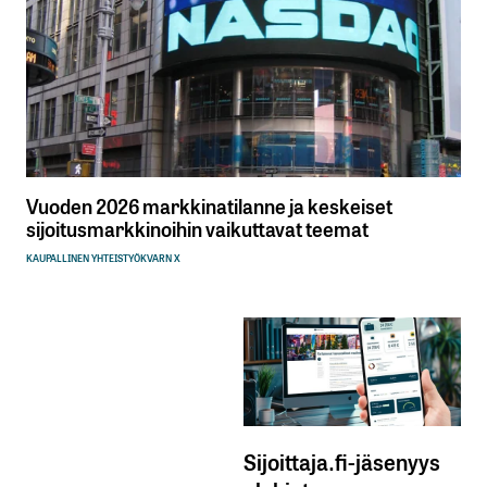
Vuoden 2026 markkinatilanne ja keskeiset
sijoitusmarkkinoihin vaikuttavat teemat
KAUPALLINEN YHTEISTYÖ
KVARN X
Sijoittaja.fi-jäsenyys