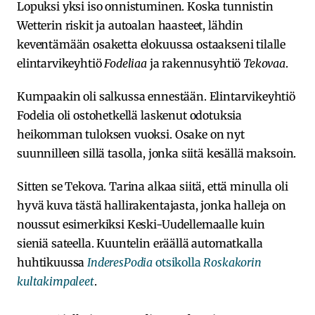
Lopuksi yksi iso onnistuminen. Koska tunnistin
Wetterin riskit ja autoalan haasteet, lähdin
keventämään osaketta elokuussa ostaakseni tilalle
elintarvikeyhtiö
Fodeliaa
ja rakennusyhtiö
Tekovaa
.
Kumpaakin oli salkussa ennestään. Elintarvikeyhtiö
Fodelia oli ostohetkellä laskenut odotuksia
heikomman tuloksen vuoksi. Osake on nyt
suunnilleen sillä tasolla, jonka siitä kesällä maksoin.
Sitten se Tekova. Tarina alkaa siitä, että minulla oli
hyvä kuva tästä hallirakentajasta, jonka halleja on
noussut esimerkiksi Keski-Uudellemaalle kuin
sieniä sateella. Kuuntelin eräällä automatkalla
huhtikuussa
InderesPodia
otsikolla
Roskakorin
kultakimpaleet
.