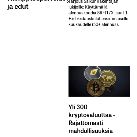
Tarjous SalkunRakentajan
ja edut
lukijoille: Käyttämällä​ ​
alennuskoodia​ ​SRFI17X,​ ​saat​ ​1
%:n treidauskulut​ ​ensimmäiselle​ ​
kuukaudelle​ ​(50%​ ​alennus).
Yli 300
kryptovaluuttaa -
Rajattomasti
mahdollisuuksia