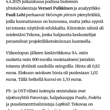
4.4.2025 julkaistussa podissa Inderesin
yhteisörakentaja
Verneri Pulkkinen
ja analyytikko
Pauli Lohi
perkaavat
Helsingin pörssin
pienyhtiöitä,
joilla kannattavuus on kunnossa, mutta jotka syystä
tai toisesta näyttävät edukkailta. Kiintoisin näistä oli
mielestäni Tekova, jonka halpuutta keskustelijat
perustelivat projektiliiketoiminnan luonteella.
Viikonlopun jälkeen keskiviikkona 9.4. ostin
osaketta noin 800 eurolla muistaakseni jostakin
toisesta yhtiöstä saaduilla osingoilla. Hinta oli 0,82
euroa. Elokuun ostoksen hinta oli puolestaan 1,02
euroa. Tällä hetkellä kurssi on 1,53 euroa.
PS- ja OST-tilieni isoimpia omistuksia ovat
sijoitusyhtiö
Panostaja
, halpakauppa
Puuilo
,
Fodelia
ja puuelementtivalmistaja
LapWall
. Tekovaa on