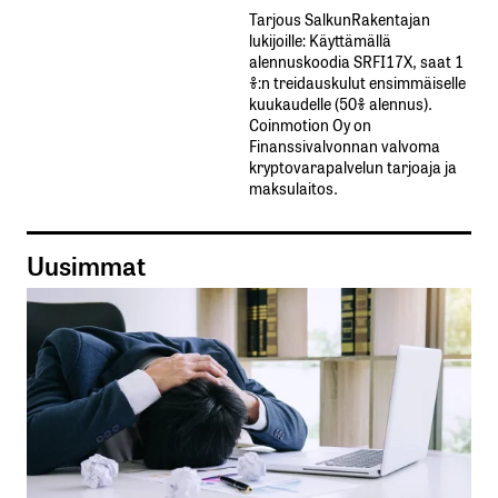
Tarjous SalkunRakentajan
lukijoille: Käyttämällä​ ​
alennuskoodia​ ​SRFI17X,​ ​saat​ ​1
%:n treidauskulut​ ​ensimmäiselle​ ​
kuukaudelle​ ​(50%​ ​alennus).
Coinmotion Oy on
Finanssivalvonnan valvoma
kryptovarapalvelun tarjoaja ja
maksulaitos.
Uusimmat