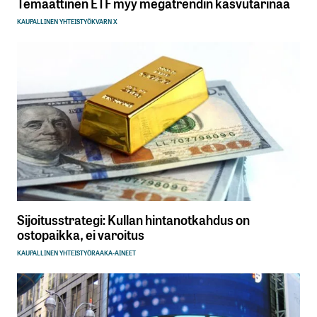
Temaattinen ETF myy megatrendin kasvutarinaa
KAUPALLINEN YHTEISTYÖ
KVARN X
Sijoitusstrategi: Kullan hintanotkahdus on
ostopaikka, ei varoitus
KAUPALLINEN YHTEISTYÖ
RAAKA-AINEET