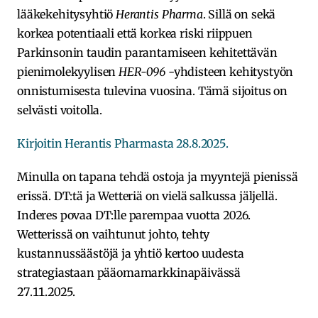
lääkekehitysyhtiö
Herantis Pharma
. Sillä on sekä
korkea potentiaali että korkea riski riippuen
Parkinsonin taudin parantamiseen kehitettävän
pienimolekyylisen
HER-096
-yhdisteen kehitystyön
onnistumisesta tulevina vuosina. Tämä sijoitus on
selvästi voitolla.
Kirjoitin Herantis Pharmasta 28.8.2025.
Minulla on tapana tehdä ostoja ja myyntejä pienissä
erissä. DT:tä ja Wetteriä on vielä salkussa jäljellä.
Inderes povaa DT:lle parempaa vuotta 2026.
Wetterissä on vaihtunut johto, tehty
kustannussäästöjä ja yhtiö kertoo uudesta
strategiastaan pääomamarkkinapäivässä
27.11.2025.