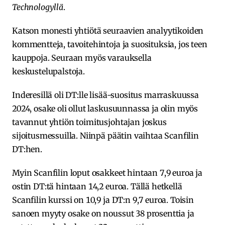
Technologyllä
.
Katson monesti yhtiötä seuraavien analyytikoiden
kommentteja, tavoitehintoja ja suosituksia, jos teen
kauppoja. Seuraan myös varauksella
keskustelupalstoja.
Inderesillä oli DT:lle lisää-suositus marraskuussa
2024, osake oli ollut laskusuunnassa ja olin myös
tavannut yhtiön toimitusjohtajan joskus
sijoitusmessuilla. Niinpä päätin vaihtaa Scanfilin
DT:hen.
Myin Scanfilin loput osakkeet hintaan 7,9 euroa ja
ostin DT:tä hintaan 14,2 euroa. Tällä hetkellä
Scanfilin kurssi on 10,9 ja DT:n 9,7 euroa. Toisin
sanoen myyty osake on noussut 38 prosenttia ja