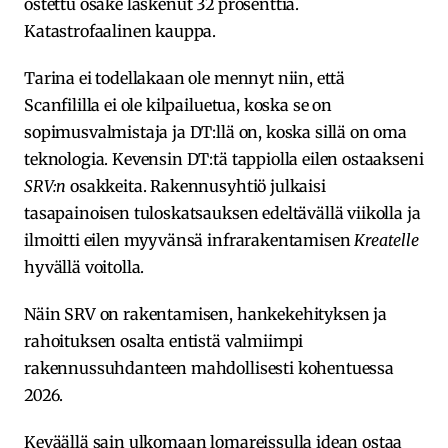
ostettu osake laskenut 32 prosenttia.
Katastrofaalinen kauppa.
Tarina ei todellakaan ole mennyt niin, että
Scanfililla ei ole kilpailuetua, koska se on
sopimusvalmistaja ja DT:llä on, koska sillä on oma
teknologia. Kevensin DT:tä tappiolla eilen ostaakseni
SRV:n
osakkeita. Rakennusyhtiö julkaisi
tasapainoisen tuloskatsauksen edeltävällä viikolla ja
ilmoitti eilen myyvänsä infrarakentamisen
Kreatelle
hyvällä voitolla.
Näin SRV on rakentamisen, hankekehityksen ja
rahoituksen osalta entistä valmiimpi
rakennussuhdanteen mahdollisesti kohentuessa
2026.
Keväällä sain ulkomaan lomareissulla idean ostaa