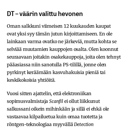
DT – väärin valittu hevonen
Oman salkkuni viimeisen 12 kuukauden kaupat
ovat yksi syy tämän jutun kirjoittamiseen. En ole
lainkaan varma ovatko ne järkeviä, mutta kohta se
selviää muutamien kauppojen osalta. Olen koonnut
seuraavaan joitakin osakekauppoja, joita olen tehnyt
pääasiassa niin sanotulla PS-tilillä, jonne olen
pyrkinyt keräämään kasvuhakuisia pieniä tai
keskikokoisia yhtiöitä.
Vuosi sitten ajattelin, että elektroniikan
sopimusvalmistaja
Scanfil
ei ollut liikkunut
salkussani oikein mihinkään ja sillä ei ehkä ole
vastaavaa kilpailuetua kuin omaa tuotetta ja
röntgen-teknologiaa myyvällä
Detection