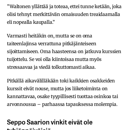
”Waltonen yllättää ja toteaa, ettei tunne ketään, joka
olisi tehnyt merkittävän omaisuuden treaidaamalla
eli nopealla kaupalla.”
Varmasti heitäkin on, mutta se on oma
taiteenlajinsa verrattuna pitkäjänteiseen
sijoittamiseen. Oma haasteensa on jatkuva kurssien
tuijottelu. Se voi olla kiintoisaa mutta myös
stressaavaa ja viedä tolkuttomasti aikaa.
Pitkällä aikavälilläkään toki kaikkien osakkeiden
kurssit eivät nouse, mutta jos liiketoiminta on
kannattavaa, osake tyypillisesti tuottaa osinkoa tai
arvonnousua – parhaassa tapauksessa molempia.
Seppo Saarion vinkit eivät ole
tyhjänpäiväisiä