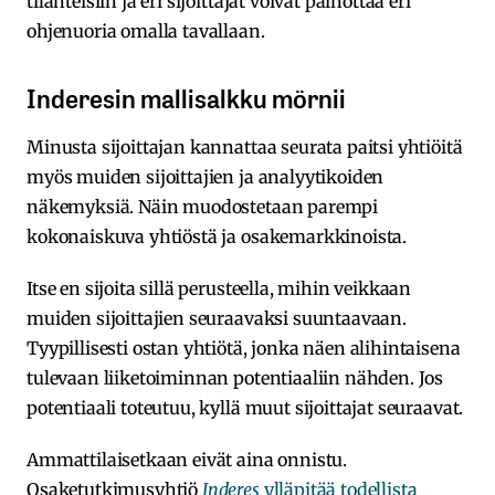
tilanteisiin ja eri sijoittajat voivat painottaa eri
ohjenuoria omalla tavallaan.
Inderesin mallisalkku mörnii
Minusta sijoittajan kannattaa seurata paitsi yhtiöitä
myös muiden sijoittajien ja analyytikoiden
näkemyksiä. Näin muodostetaan parempi
kokonaiskuva yhtiöstä ja osakemarkkinoista.
Itse en sijoita sillä perusteella, mihin veikkaan
muiden sijoittajien seuraavaksi suuntaavaan.
Tyypillisesti ostan yhtiötä, jonka näen alihintaisena
tulevaan liiketoiminnan potentiaaliin nähden. Jos
potentiaali toteutuu, kyllä muut sijoittajat seuraavat.
Ammattilaisetkaan eivät aina onnistu.
Osaketutkimusyhtiö
Inderes
ylläpitää todellista