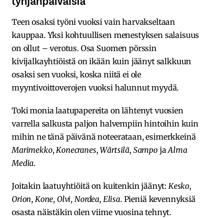
Teen osaksi työni vuoksi vain harvakseltaan
kauppaa. Yksi kohtuullisen menestyksen salaisuus
on ollut – verotus. Osa Suomen pörssin
kivijalkayhtiöistä on ikään kuin jäänyt salkkuun
osaksi sen vuoksi, koska niitä ei ole
myyntivoittoverojen vuoksi halunnut myydä.
Toki monia laatupapereita on lähtenyt vuosien
varrella salkusta paljon halvempiin hintoihin kuin
mihin ne tänä päivänä noteerataan, esimerkkeinä
Marimekko
,
Konecranes
,
Wärtsilä
,
Sampo
ja
Alma
Media
.
Joitakin laatuyhtiöitä on kuitenkin jäänyt:
Kesko
,
Orion
,
Kone
,
Olvi
,
Nordea
,
Elisa
. Pieniä kevennyksiä
osasta näistäkin olen viime vuosina tehnyt.