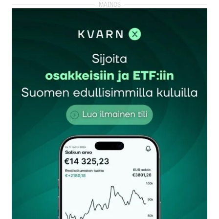
kirjautua
sisään
rekisteröityä
Sähköpostiosoitettasi ei julkaista.
Pakolliset
kentät on merkitty
*
Kommentti
*
Nimesi tai nimimerkkisi
*