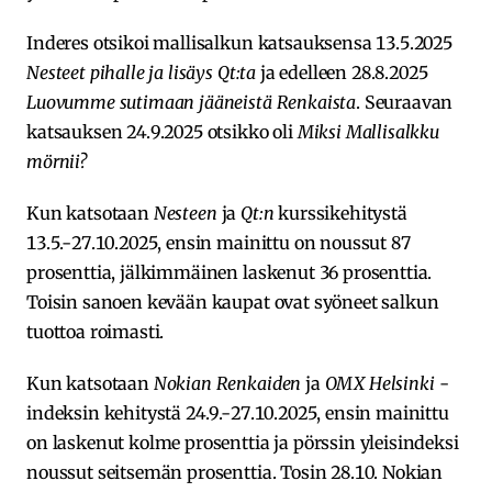
Inderes otsikoi mallisalkun katsauksensa 13.5.2025
Nesteet pihalle ja lisäys Qt:ta
ja edelleen 28.8.2025
Luovumme sutimaan jääneistä Renkaista
. Seuraavan
katsauksen 24.9.2025 otsikko oli
Miksi Mallisalkku
mörnii?
Kun katsotaan
Nesteen
ja
Qt:n
kurssikehitystä
13.5.-27.10.2025, ensin mainittu on noussut 87
prosenttia, jälkimmäinen laskenut 36 prosenttia.
Toisin sanoen kevään kaupat ovat syöneet salkun
tuottoa roimasti.
Kun katsotaan
Nokian Renkaiden
ja
OMX Helsinki
-
indeksin kehitystä 24.9.-27.10.2025, ensin mainittu
on laskenut kolme prosenttia ja pörssin yleisindeksi
noussut seitsemän prosenttia. Tosin 28.10. Nokian