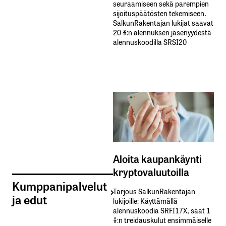
seuraamiseen sekä parempien
sijoituspäätösten tekemiseen.
SalkunRakentajan lukijat saavat
20 %:n alennuksen jäsenyydestä
alennuskoodilla SRSI20
Aloita kaupankäynti
kryptovaluutoilla
Kumppanipalvelut
Tarjous SalkunRakentajan
ja edut
lukijoille: Käyttämällä​ ​
alennuskoodia​ ​SRFI17X,​ ​saat​ ​1
%:n treidauskulut​ ​ensimmäiselle​ ​