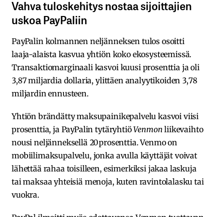
Vahva tuloskehitys nostaa sijoittajien
uskoa PayPaliin
PayPalin kolmannen neljänneksen tulos osoitti
laaja-alaista kasvua yhtiön koko ekosysteemissä.
Transaktiomarginaali kasvoi kuusi prosenttia ja oli
3,87 miljardia dollaria, ylittäen analyytikoiden 3,78
miljardin ennusteen.
Yhtiön brändätty maksupainikepalvelu kasvoi viisi
prosenttia, ja PayPalin tytäryhtiö
Venmon
liikevaihto
nousi neljänneksellä 20 prosenttia. Venmo on
mobiilimaksupalvelu, jonka avulla käyttäjät voivat
lähettää rahaa toisilleen, esimerkiksi jakaa laskuja
tai maksaa yhteisiä menoja, kuten ravintolalasku tai
vuokra.