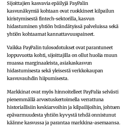
Sijoittajien kasvavia epäilyjä PayPalin
kasvunäkymiä kohtaan ovat ruokkineet kilpailun
kiristymisestä fintech-sektorilla, kasvun
hidastuminen yhtiön brändätyissä palveluissa sekä
yhtiön kohtaamat kannattavuuspaineet.
Vaikka PayPalin tulosodotukset ovat parantuneet
loppuvuotta kohti, sijoittajilla on ollut huolia muun
muassa marginaaleista, asiakaskasvun
hidastumisesta sekä yleisestä verkkokaupan
kasvuvauhdin hiipumisesta.
Markkinat ovat myös hinnoitelleet PayPalia selvästi
pienemmällä arvostuskertoimella verrattuna
historiallisiin keskiarvoihin ja kilpailijoihin, johtuen
epävarmuudesta yhtiön kyvystä tehdä onnistunut
käänne kasvussa ja parantaa markkina-asemaansa.