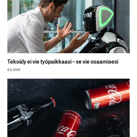
Tekoäly ei vie työpaikkaasi – se vie osaamisesi
8.8.2026