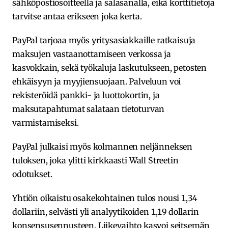
sähköpostiosoitteella ja salasanalla, eikä korttitietoja
tarvitse antaa erikseen joka kerta.
PayPal tarjoaa myös yritysasiakkaille ratkaisuja
maksujen vastaanottamiseen verkossa ja
kasvokkain, sekä työkaluja laskutukseen, petosten
ehkäisyyn ja myyjiensuojaan. Palveluun voi
rekisteröidä pankki- ja luottokortin, ja
maksutapahtumat salataan tietoturvan
varmistamiseksi.
PayPal julkaisi myös kolmannen neljänneksen
tuloksen, joka ylitti kirkkaasti Wall Streetin
odotukset.
Yhtiön oikaistu osakekohtainen tulos nousi 1,34
dollariin, selvästi yli analyytikoiden 1,19 dollarin
konsensusennusteen. Liikevaihto kasvoi seitsemän