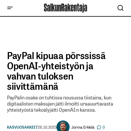
PayPal kipuaa pörssissä
OpenAI-yhteistyön ja
vahvan tuloksen
siivittämänä
PayPalin osake on tuhtissa nousussa tiistaina, kun
digitaalisten maksujen jätti ilmoitti uraauurtavasta
yhteistyöstä tekoälyjätti OpenAI:n kanssa.
Jorma Erkkilä
KASVUOSAKKEET
28.10.2025
0