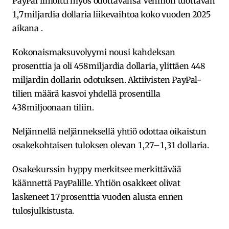
PayPal ilmoitti myös odottavansa Venmon tuottavan
1,7 miljardia dollaria liikevaihtoa koko vuoden 2025
aikana .
Kokonaismaksuvolyymi nousi kahdeksan
prosenttia ja oli 458 miljardia dollaria, ylittäen 448
miljardin dollarin odotuksen. Aktiivisten PayPal-
tilien määrä kasvoi yhdellä prosentilla
438 miljoonaan tiliin.
Neljännellä neljänneksellä yhtiö odottaa oikaistun
osakekohtaisen tuloksen olevan 1,27–1,31 dollaria.
Osakekurssin hyppy merkitsee merkittävää
käännettä PayPalille. Yhtiön osakkeet olivat
laskeneet 17 prosenttia vuoden alusta ennen
tulosjulkistusta.