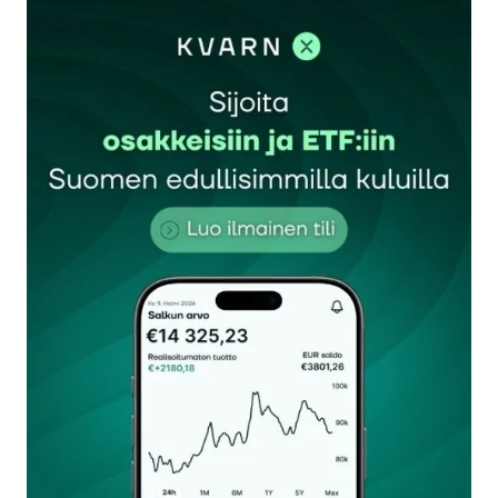
sisään
rekisteröityä
Sähköpostiosoitettasi ei julkaista.
Pakolliset
kentät on merkitty
*
Kommentti
*
Nimesi tai nimimerkkisi
*