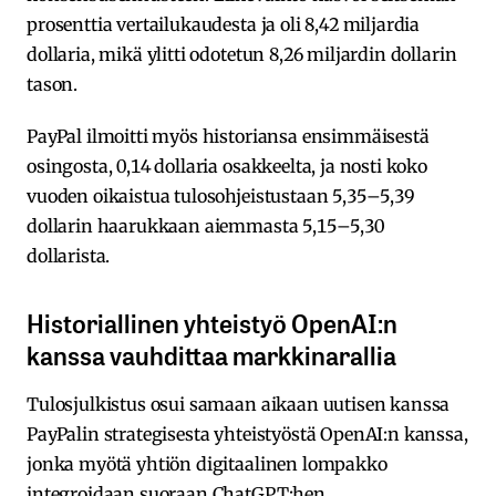
prosenttia vertailukaudesta ja oli 8,42 miljardia
dollaria, mikä ylitti odotetun 8,26 miljardin dollarin
tason.
PayPal ilmoitti myös historiansa ensimmäisestä
osingosta, 0,14 dollaria osakkeelta, ja nosti koko
vuoden oikaistua tulosohjeistustaan 5,35–5,39
dollarin haarukkaan aiemmasta 5,15–5,30
dollarista.
Historiallinen yhteistyö OpenAI:n
kanssa vauhdittaa markkinarallia
Tulosjulkistus osui samaan aikaan uutisen kanssa
PayPalin strategisesta yhteistyöstä OpenAI:n kanssa,
jonka myötä yhtiön digitaalinen lompakko
integroidaan suoraan ChatGPT:hen.