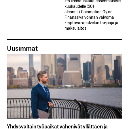
%:n treidauskulut​ ​ensimmäiselle​ ​
kuukaudelle​ ​(50%​ ​
alennus).Coinmotion Oy on
Finanssivalvonnan valvoma
kryptovarapalvelun tarjoaja ja
maksulaitos.
Uusimmat
Yhdysvaltain työpaikat vähenivät yllättäen ja