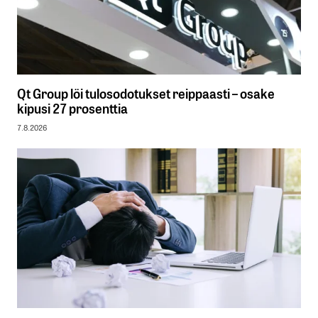
Qt Group löi tulosodotukset reippaasti – osake
kipusi 27 prosenttia
7.8.2026