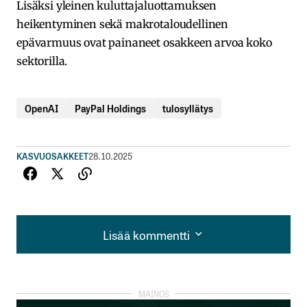
Lisäksi yleinen kuluttajaluottamuksen
heikentyminen sekä makrotaloudellinen
epävarmuus ovat painaneet osakkeen arvoa koko
sektorilla.
OpenAI
PayPal Holdings
tulosyllätys
KASVUOSAKKEET
28.10.2025
Lisää kommentti
Lisää kommentti
kirjautua