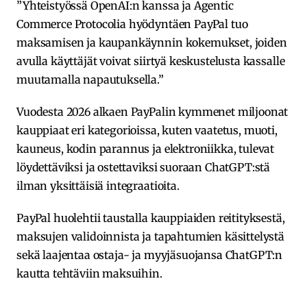
”Yhteistyössä OpenAI:n kanssa ja Agentic
Commerce Protocolia hyödyntäen PayPal tuo
maksamisen ja kaupankäynnin kokemukset, joiden
avulla käyttäjät voivat siirtyä keskustelusta kassalle
muutamalla napautuksella.”
Vuodesta 2026 alkaen PayPalin kymmenet miljoonat
kauppiaat eri kategorioissa, kuten vaatetus, muoti,
kauneus, kodin parannus ja elektroniikka, tulevat
löydettäviksi ja ostettaviksi suoraan ChatGPT:stä
ilman yksittäisiä integraatioita.
PayPal huolehtii taustalla kauppiaiden reitityksestä,
maksujen validoinnista ja tapahtumien käsittelystä
sekä laajentaa ostaja- ja myyjäsuojansa ChatGPT:n
kautta tehtäviin maksuihin.