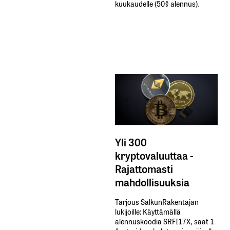
kuukaudelle​ ​(50%​ ​alennus).
Yli 300
kryptovaluuttaa -
Rajattomasti
mahdollisuuksia
Tarjous SalkunRakentajan
lukijoille: Käyttämällä​ ​
alennuskoodia​ ​SRFI17X,​ ​saat​ ​1