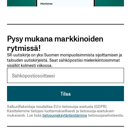
Sähköpostiosoitteesi
*
Tilaa SalkunRakentajan uutiskirje
Pysy mukana markkinoiden
Lähetä kommentti
rytmissä!
SR-uutiskirje on yksi Suomen monipuolisimmista sijoittamisen ja
talouden uutiskirjeistä. Saat sähköpostiisi mielenkiintoisimmat
sisällöt kolmesti viikossa.
SalkunRakentaja noudattaa EU:n tietosuoja-asetusta (GDPR).
Käsittelemme tietojasi luottamuksellisesti ja tietosuoja-asetuksen
mukaisesti. Lue lisää
tietosuojakäytänteistämme
tietosuojaselosteesta.