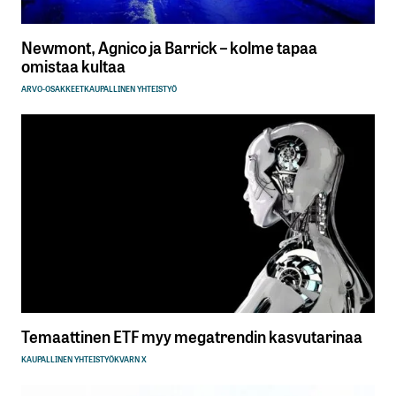
Newmont, Agnico ja Barrick – kolme tapaa
omistaa kultaa
ARVO-OSAKKEET
KAUPALLINEN YHTEISTYÖ
Temaattinen ETF myy megatrendin kasvutarinaa
KAUPALLINEN YHTEISTYÖ
KVARN X