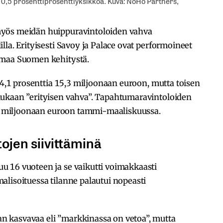
i 0,5 prosenttiprosenttiyksikköä. Kuva: NoHo Partners,
myös meidän huippuravintoloiden vahva
la. Erityisesti Savoy ja Palace ovat performoineet
mmaa Suomen kehitystä.
 4,1 prosenttia 15,3 miljoonaan euroon, mutta toisen
mukaan ”erityisen vahva”. Tapahtumaravintoloiden
1,1 miljoonaan euroon tammi-maaliskuussa.
ojen siivittäminä
 16 vuoteen ja se vaikutti voimakkaasti
lisoituessa tilanne palautui nopeasti
 kasvavaa eli ”markkinassa on vetoa”, mutta