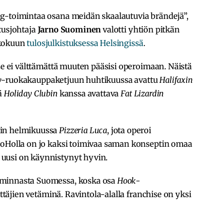
g-toimintaa osana meidän skaalautuvia brändejä”,
tusjohtaja
Jarno Suominen
valotti yhtiön pitkän
ukokuun
tulosjulkistuksessa Helsingissä
.
 se ei välttämättä muuten pääsisi operoimaan. Näistä
y
-ruokakauppaketjuun huhtikuussa avattu
Halifaxin
ä
Holiday Clubin
kanssa avattava
Fat Lizardin
iin helmikuussa
Pizzeria Luca
, jota operoi
NoHolla on jo kaksi toimivaa saman konseptin omaa
uusi on käynnistynyt hyvin.
iminnasta Suomessa, koska osa
Hook
-
ittäjien vetäminä. Ravintola-alalla franchise on yksi