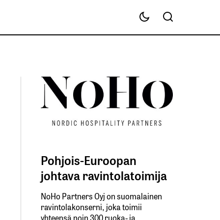
Pohjois-Euroopan
johtava ravintolatoimija
NoHo Partners Oyj on suomalainen
ravintolakonserni, joka toimii
yhteensä noin 300 ruoka- ja