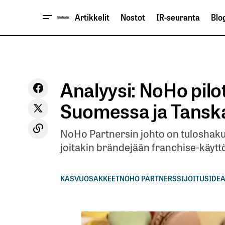
Artikkelit
Nostot
IR-seuranta
Blog
Analyysi: NoHo pilo
Suomessa ja Tansk
NoHo Partnersin johto on tuloshaku
joitakin brändejään franchise-käytt
KASVUOSAKKEET
NOHO PARTNERS
SIJOITUSIDEA