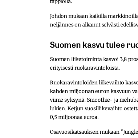
tappiolla.
Johdon mukaan kaikilla markkinoilla
neljännes on alkanut selvästi edelli
Suomen kasvu tulee ruo
Suomen liiketoiminta kasvoi 3,8 pros
erityisesti ruokaravintoloista.
Ruokaravintoloiden liikevaihto kasvo
kahden miljoonan euron kasvuun vai
viime syksynä. Smoothie- ja mehubaa
lukien. Ketjun vuosiliikevaihto ostet
0,5 miljoonaa euroa.
Osavuosikatsauksen mukaan ”Jungle J