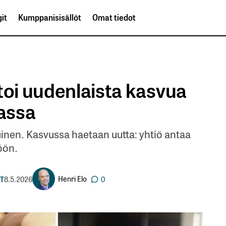
it
Kumppanisisällöt
Omat tiedot
toi uudenlaista kasvua
assa
inen. Kasvussa haetaan uutta: yhtiö antaa
öön.
Henri Elo
T
8.5.2026
0