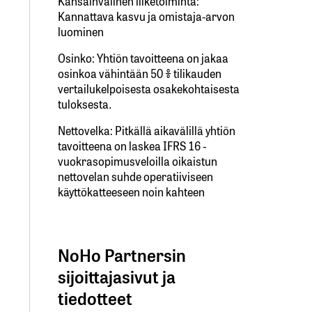
Kansainvälinen liiketoiminta:
Kannattava kasvu ja omistaja-arvon
luominen
Osinko: Yhtiön tavoitteena on jakaa
osinkoa vähintään 50 % tilikauden
vertailukelpoisesta osakekohtaisesta
tuloksesta.
Nettovelka: Pitkällä aikavälillä yhtiön
tavoitteena on laskea IFRS 16 -
vuokrasopimusveloilla oikaistun
nettovelan suhde operatiiviseen
käyttökatteeseen noin kahteen
NoHo Partnersin
sijoittajasivut ja
tiedotteet