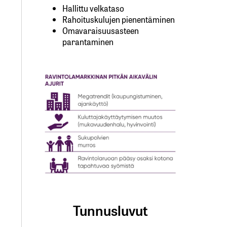
Hallittu velkataso
Rahoituskulujen pienentäminen
Omavaraisuusasteen
parantaminen
Tunnusluvut