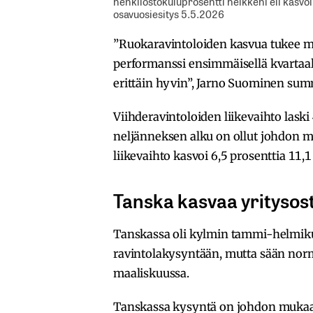
henkilöstökuluprosentti heikkeni eli kasvo
osavuosiesitys 5.5.2026
”Ruokaravintoloiden kasvua tukee 
performanssi ensimmäisellä kvartaalil
erittäin hyvin”, Jarno Suominen su
Viihderavintoloiden liikevaihto laski
neljänneksen alku on ollut johdon 
liikevaihto kasvoi 6,5 prosenttia 1
Tanska kasvaa yritysost
Tanskassa oli kylmin tammi-helmikuu
ravintolakysyntään, mutta sään norma
maaliskuussa.
Tanskassa kysyntä on johdon mukaan