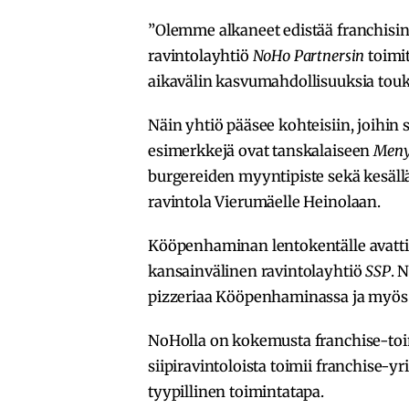
”Olemme alkaneet edistää franchisin
ravintolayhtiö
NoHo Partnersin
toimi
aikavälin kasvumahdollisuuksia to
Näin yhtiö pääsee kohteisiin, joihin
esimerkkejä ovat tanskalaiseen
Men
burgereiden myyntipiste sekä kesäll
ravintola Vierumäelle Heinolaan.
Kööpenhaminan lentokentälle avatt
kansainvälinen ravintolayhtiö
SSP
. 
pizzeriaa Kööpenhaminassa ja myös 
NoHolla on kokemusta franchise-to
siipiravintoloista toimii franchise-yr
tyypillinen toimintatapa.