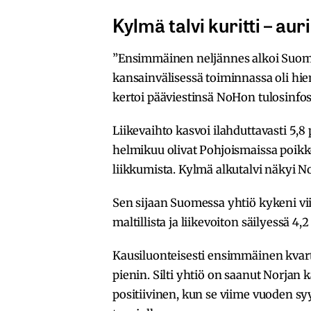
Kylmä talvi kuritti – a
”Ensimmäinen neljännes alkoi Suome
kansainvälisessä toiminnassa oli hi
kertoi pääviestinsä NoHon tulosinfoss
Liikevaihto kasvoi ilahduttavasti 5,
helmikuu olivat Pohjoismaissa poikk
liikkumista. Kylmä alkutalvi näkyi N
Sen sijaan Suomessa yhtiö kykeni vi
maltillista ja liikevoiton säilyessä 4
Kausiluonteisesti ensimmäinen kvarta
pienin. Silti yhtiö on saanut Norjan
positiivinen, kun se viime vuoden s