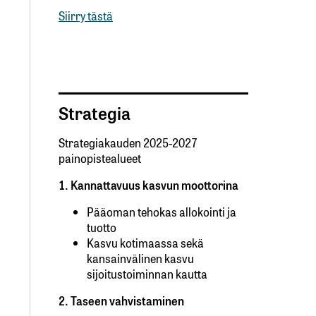
Siirry tästä
Strategia
Strategiakauden 2025-2027
painopistealueet
1. Kannattavuus kasvun moottorina
Pääoman tehokas allokointi ja
tuotto
Kasvu kotimaassa sekä
kansainvälinen kasvu
sijoitustoiminnan kautta
2. Taseen vahvistaminen