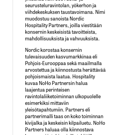
seurusteluravintolan, yökerhon ja
viihdekeskuksen taustavoimana. Nimi
muodostuu sanoista Nordic
Hospitality Partners, joilla viestitään
konsernin keskeisistä tavoitteista,
mahdollisuuksista ja vahvuuksista.
Nordic korostaa konsernin
tulevaisuuden kasvumarkkinaa eli
Pohjois-Eurooppaa sekä maailmalla
arvostettua ja kiinnostusta herättävää
pohjoismaista laatua. Hospitality
kuvaa NoHo Partnersin halua
laajentua perinteisen
ravintolaliiketoiminnan ulkopuolelle
esimerkiksi mittaviin
yleisötapahtumiin. Partners eli
partnerimalli taas on koko toiminnan
kivijalka ja keskeisin kilpailuetu. NoHo
Partners haluaa olla kiinnostava