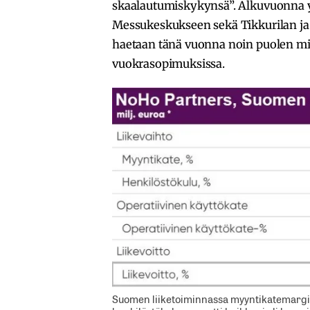
skaalautumiskykynsä”. Alkuvuonna 
Messukeskukseen sekä Tikkurilan ja 
haetaan tänä vuonna noin puolen mil
vuokrasopimuksissa.
Suomen liiketoiminnassa myyntikatemargina