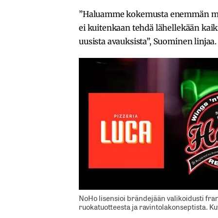
”Haluamme kokemusta enemmän myös 
ei kuitenkaan tehdä lähellekään kaikil
uusista avauksista”, Suominen linjaa.
NoHo lisensioi brändejään valikoidusti fra
ruokatuotteesta ja ravintolakonseptista. K