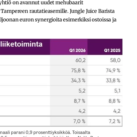
yhtiö on avannut uudet mehubaarit
Tampereen rautatieasemille. Jungle Juice Barista
joonan euron synergioita esimerkiksi ostoissa ja
ali parani 0,9 prosenttiyksikköä. Toisaalta