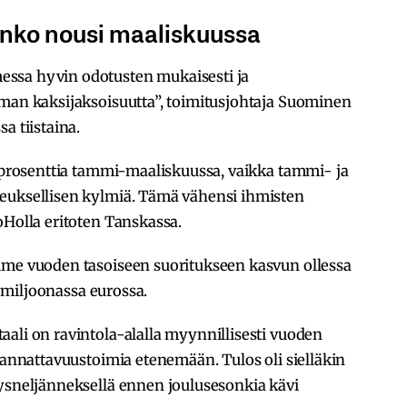
urinko nousi maaliskuussa
ssa hyvin odotusten mukaisesti ja
eman kaksijaksoisuutta”, toimitusjohtaja Suominen
a tiistaina.
8 prosenttia tammi-maaliskuussa, vaikka tammi- ja
euksellisen kylmiä. Tämä vähensi ihmisten
oHolla eritoten Tanskassa.
ime vuoden tasoiseen suoritukseen kasvun ollessa
,2 miljoonassa eurossa.
ali on ravintola-alalla myynnillisesti vuoden
 kannattavuustoimia etenemään. Tulos oli sielläkin
yysneljänneksellä ennen joulusesonkia kävi