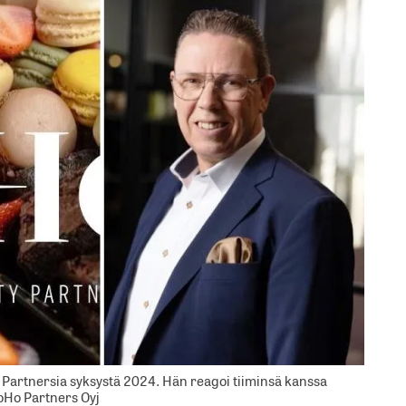
Partnersia syksystä 2024. Hän reagoi tiiminsä kanssa
NoHo Partners Oyj