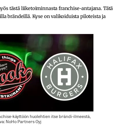
tästä liiketoiminnasta franchise-antajana. Tätä
la brändeillä. Kyse on valikoiduista piloteista ja
nchise-käyttöön huolehtien itse brändi-ilmeestä,
uva: NoHo Partners Oyj