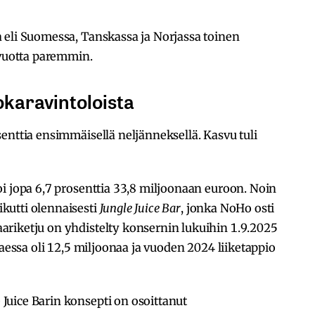
 eli Suomessa, Tanskassa ja Norjassa toinen
svuotta paremmin.
karavintoloista
enttia ensimmäisellä neljänneksellä. Kasvu tuli
i jopa 6,7 prosenttia 33,8 miljoonaan euroon. Noin
kutti olennaisesti
Jungle Juice Bar
, jonka NoHo osti
riketju on yhdistelty konsernin lukuihin 1.9.2025
taessa oli 12,5 miljoonaa ja vuoden 2024 liiketappio
uice Barin konsepti on osoittanut