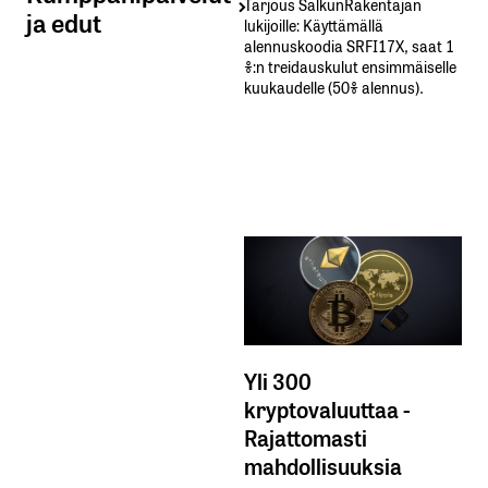
Tarjous SalkunRakentajan
ja edut
lukijoille: Käyttämällä​ ​
alennuskoodia​ ​SRFI17X,​ ​saat​ ​1
%:n treidauskulut​ ​ensimmäiselle​ ​
kuukaudelle​ ​(50%​ ​alennus).
Yli 300
kryptovaluuttaa -
Rajattomasti
mahdollisuuksia