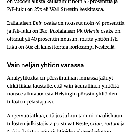
on vuoden alusta kallistunut noin 43 prosenttia ja
P/E-luku on 25x eli Wall Streetin keskitasoa.
Italialaisen
Enin
osake on noussut noin 44 prosenttia
ja P/E-luku on 29x. Puolalaisen
PK Orlenin
osake on
ottanut yli 40 prosentin nousun, mutta yhtiön P/E-
luku on 60x eli kaksi kertaa korkeampi Nesteellä.
Vain neljän yhtiön varassa
Analyytikoilta on pörssihulinan lomassa jäänyt
ehkä liikaa taustalle, että vain kourallinen yhtiöitä
nousee alkuvuodesta Helsingin pörssin yhtiöiden
tulosten pelastajaksi.
Angervuo jatkaa, että jos ja kun tammi-maaliskuun
tulosten julkistajista poistuvat Neste,
Orion
,
Fortum
ja
Nokia, latistuu pörssiyhtiöiden yhteenlasketun