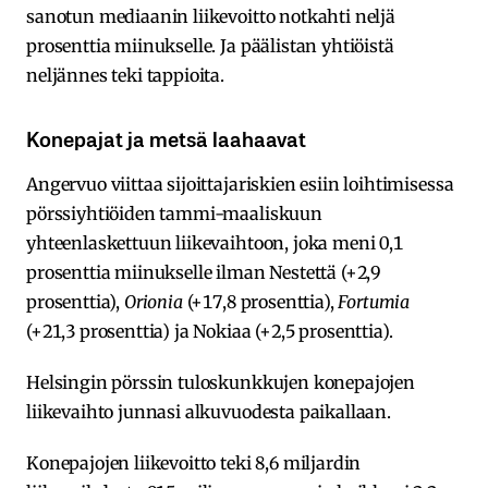
sanotun mediaanin liikevoitto notkahti neljä
prosenttia miinukselle. Ja päälistan yhtiöistä
neljännes teki tappioita.
Konepajat ja metsä laahaavat
Angervuo viittaa sijoittajariskien esiin loihtimisessa
pörssiyhtiöiden tammi-maaliskuun
yhteenlaskettuun liikevaihtoon, joka meni 0,1
prosenttia miinukselle ilman Nestettä (+2,9
prosenttia),
Orionia
(+17,8 prosenttia),
Fortumia
(+21,3 prosenttia) ja Nokiaa (+2,5 prosenttia).
Helsingin pörssin tuloskunkkujen konepajojen
liikevaihto junnasi alkuvuodesta paikallaan.
Konepajojen liikevoitto teki 8,6 miljardin