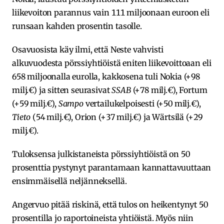
liikevoiton parannus vain 111 miljoonaan euroon eli
runsaan kahden prosentin tasolle.
Osavuosista käy ilmi, että Neste vahvisti
alkuvuodesta pörssiyhtiöistä eniten liikevoittoaan eli
658 miljoonalla eurolla, kakkosena tuli Nokia (+98
milj.€) ja sitten seurasivat
SSAB
(+78 milj.€), Fortum
(+59 milj.€),
Sampo
vertailukelpoisesti (+50 milj.€),
Tieto
(54 milj.€), Orion (+37 milj.€) ja Wärtsilä (+29
milj.€).
Tuloksensa julkistaneista pörssiyhtiöistä on 50
prosenttia pystynyt parantamaan kannattavuuttaan
ensimmäisellä neljänneksellä.
Angervuo pitää riskinä, että tulos on heikentynyt 50
prosentilla jo raportoineista yhtiöistä. Myös niin