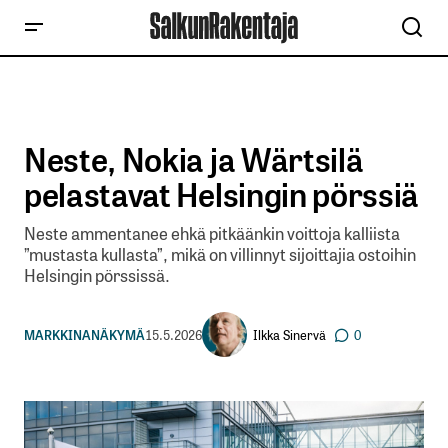
Neste, Nokia ja Wärtsilä
pelastavat Helsingin pörssiä
Neste ammentanee ehkä pitkäänkin voittoja kalliista
”mustasta kullasta”, mikä on villinnyt sijoittajia ostoihin
Helsingin pörssissä.
Ilkka Sinervä
MARKKINANÄKYMÄ
15.5.2026
0