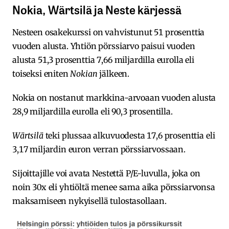
Nokia, Wärtsilä ja Neste kärjessä
Nesteen osakekurssi on vahvistunut 51 prosenttia
vuoden alusta. Yhtiön pörssiarvo paisui vuoden
alusta 51,3 prosenttia 7,66 miljardilla eurolla eli
toiseksi eniten
Nokian
jälkeen.
Nokia on nostanut markkina-arvoaan vuoden alusta
28,9 miljardilla eurolla eli 90,3 prosentilla.
Wärtsilä
teki plussaa alkuvuodesta 17,6 prosenttia eli
3,17 miljardin euron verran pörssiarvossaan.
Sijoittajille voi avata Nestettä P/E-luvulla, joka on
noin 30x eli yhtiöltä menee sama aika pörssiarvonsa
maksamiseen nykyisellä tulostasollaan.