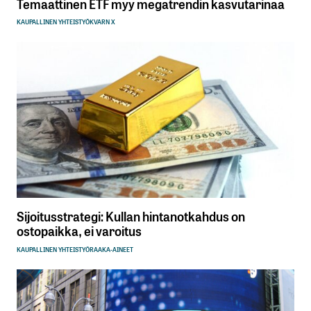
Temaattinen ETF myy megatrendin kasvutarinaa
KAUPALLINEN YHTEISTYÖ
KVARN X
Sijoitusstrategi: Kullan hintanotkahdus on
ostopaikka, ei varoitus
KAUPALLINEN YHTEISTYÖ
RAAKA-AINEET