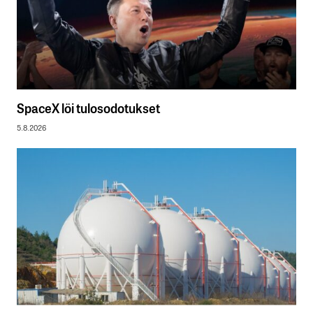
SpaceX löi tulosodotukset
5.8.2026