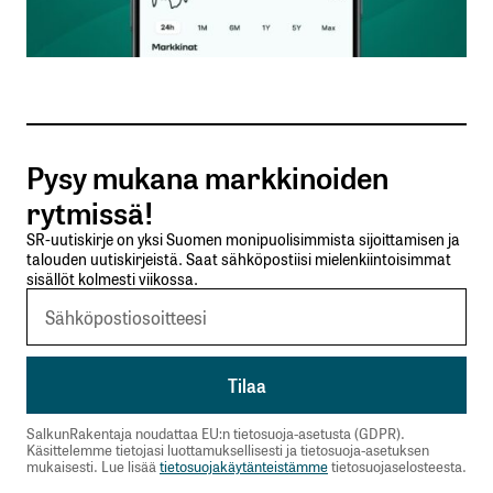
Sähköpostiosoitteesi
*
Tilaa SalkunRakentajan uutiskirje
Pysy mukana markkinoiden
Lähetä kommentti
rytmissä!
SR-uutiskirje on yksi Suomen monipuolisimmista sijoittamisen ja
talouden uutiskirjeistä. Saat sähköpostiisi mielenkiintoisimmat
sisällöt kolmesti viikossa.
SalkunRakentaja noudattaa EU:n tietosuoja-asetusta (GDPR).
Käsittelemme tietojasi luottamuksellisesti ja tietosuoja-asetuksen
mukaisesti. Lue lisää
tietosuojakäytänteistämme
tietosuojaselosteesta.