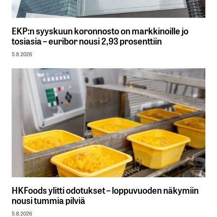
EKP:n syyskuun koronnosto on markkinoille jo
tosiasia – euribor nousi 2,93 prosenttiin
5.8.2026
HKFoods ylitti odotukset – loppuvuoden näkymiin
nousi tummia pilviä
5.8.2026