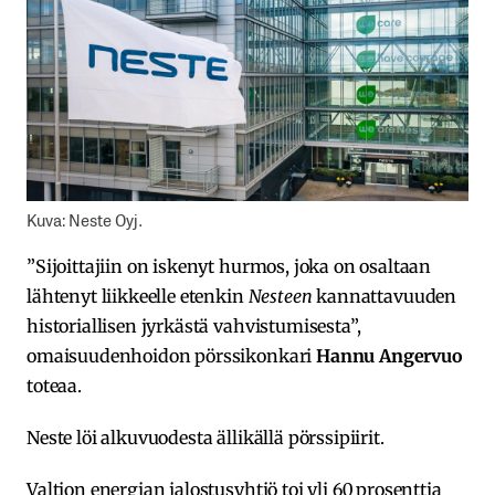
Kuva: Neste Oyj.
”Sijoittajiin on iskenyt hurmos, joka on osaltaan
lähtenyt liikkeelle etenkin
Nesteen
kannattavuuden
historiallisen jyrkästä vahvistumisesta”,
omaisuudenhoidon pörssikonkari
Hannu Angervuo
toteaa.
Neste löi alkuvuodesta ällikällä pörssipiirit.
Valtion energian jalostusyhtiö toi yli 60 prosenttia