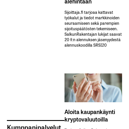
alehintaan
Sijoittaja.fi tarjoaa kattavat
työkalut ja tiedot markkinoiden
seuraamiseen sekä parempien
sijoituspäätösten tekemiseen.
SalkunRakentajan lukijat saavat
20 %:n alennuksen jäsenyydestä
alennuskoodilla SRSI20
Aloita kaupankäynti
kryptovaluutoilla
Kumppanipalvelut