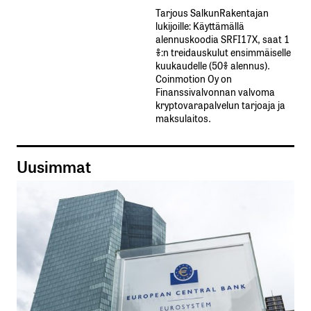
Tarjous SalkunRakentajan
lukijoille: Käyttämällä​ ​
alennuskoodia​ ​SRFI17X,​ ​saat​ ​1
%:n treidauskulut​ ​ensimmäiselle​ ​
kuukaudelle​ ​(50%​ ​alennus).
Coinmotion Oy on
Finanssivalvonnan valvoma
kryptovarapalvelun tarjoaja ja
maksulaitos.
Uusimmat