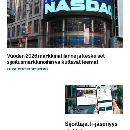
Vuoden 2026 markkinatilanne ja keskeiset
sijoitusmarkkinoihin vaikuttavat teemat
KAUPALLINEN YHTEISTYÖ
KVARN X
Sijoittaja.fi-jäsenyys