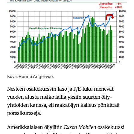
Kuva: Hannu Angervuo.
Nesteen osakekurssin taso ja P/E-luku menevät
vuoden alusta melko lailla yksiin suurten öljy-
yhtiöiden kanssa, eli raakaöljyn kalleus pönkittää
pörssikursseja.
Amerikkalaisen öljyjätin
Exxon Mobilen
osakekurssi