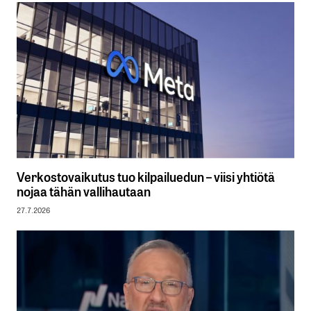
Verkostovaikutus tuo kilpailuedun – viisi yhtiötä
nojaa tähän vallihautaan
27.7.2026