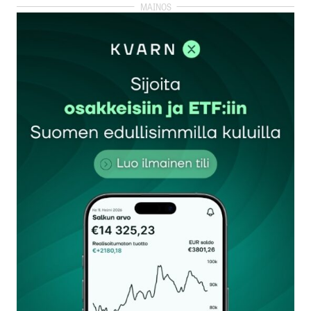
kirjautua
sisään
rekisteröityä
Sähköpostiosoitettasi ei julkaista.
Pakolliset
kentät on merkitty
*
Kommentti
*
Nimesi tai nimimerkkisi
*