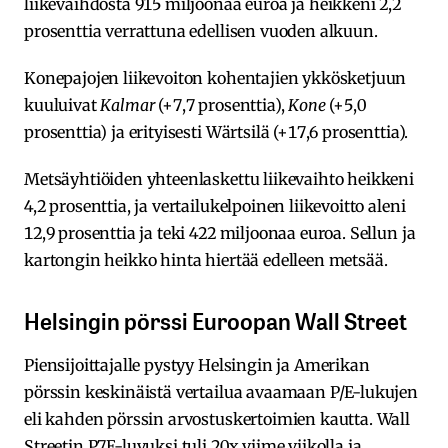
liikevaihdosta 915 miljoonaa euroa ja heikkeni 2,2
prosenttia verrattuna edellisen vuoden alkuun.
Konepajojen liikevoiton kohentajien ykkösketjuun
kuuluivat
Kalmar
(+7,7 prosenttia),
Kone
(+5,0
prosenttia) ja erityisesti Wärtsilä (+17,6 prosenttia).
Metsäyhtiöiden yhteenlaskettu liikevaihto heikkeni
4,2 prosenttia, ja vertailukelpoinen liikevoitto aleni
12,9 prosenttia ja teki 422 miljoonaa euroa. Sellun ja
kartongin heikko hinta hiertää edelleen metsää.
Helsingin pörssi Euroopan Wall Street
Piensijoittajalle pystyy Helsingin ja Amerikan
pörssin keskinäistä vertailua avaamaan P/E-lukujen
eli kahden pörssin arvostuskertoimien kautta. Wall
Streetin P7E-luvuksi tuli 20x viime viikolla ja