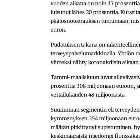
vuoden aikana on noin 37 prosenttia
luisunut lähes 20 prosenttia. Kurss
päätösnoteerauksen tuntumaan, mistä
euron.
Pudotuksen takana on rakenteellinen
terveyspalvelumarkkinalla. Yhtiön 
viimeksi nähty koronakriisin aikaan.
Tammi-maaliskuun luvut alleviivasiva
prosenttia 308 miljoonaan euroon, ja
vertailukauden 48 miljoonasta.
Suurimman segmentin eli terveydenhu
kymmenyksen 254 miljoonaan euroon.
määrän pitkittynyt supistuminen, hyv
keskimääräistä miedompi flunssakau