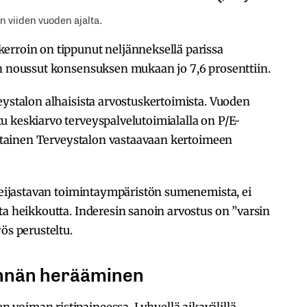
n viiden vuoden ajalta.
erroin on tippunut neljänneksellä parissa
on noussut konsensuksen mukaan jo 7,6 prosenttiin.
eystalon alhaisista arvostuskertoimista. Vuoden
u keskiarvo terveyspalvelutoimialalla on P/E-
kertainen Terveystalon vastaavaan kertoimeen
 heijastavan toimintaympäristön sumenemista, ei
ta heikkoutta. Inderesin sanoin arvostus on ”varsin
ös perusteltu.
ynnän herääminen
voiman ristipaineessa. Lyhyellä aikavälillä