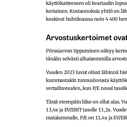
käyttökatteeseen oli kvartaalin lopu
kertainen. Kustannuksia yhtiö on lä
koskivat huhtikuussa noin 4 400 hen
Arvostuskertoimet ovat
Pörssiarvon tippuminen näkyy kertoi
tänään selvästi alhaisemmilla arvostu
Vuoden 2023 luvut olivat lähinnä histo
kummastakin tunnusluvusta käyttök
vertailtavuuden, kun P/E nousi tasolle
Tästä eteenpäin liike on ollut alas. V
13,4x ja EV/EBIT tasolle 11,2x. Vuod
matalammalle, P/E on 11,4x ja EV/EB