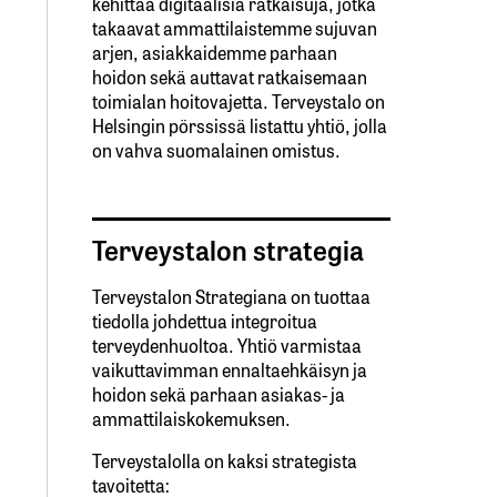
kehittää digitaalisia ratkaisuja, jotka
takaavat ammattilaistemme sujuvan
arjen, asiakkaidemme parhaan
hoidon sekä auttavat ratkaisemaan
toimialan hoitovajetta. Terveystalo on
Helsingin pörssissä listattu yhtiö, jolla
on vahva suomalainen omistus.
Terveystalon strategia
Terveystalon Strategiana on tuottaa
tiedolla johdettua integroitua
terveydenhuoltoa. Yhtiö varmistaa
vaikuttavimman ennaltaehkäisyn ja
hoidon sekä parhaan asiakas- ja
ammattilaiskokemuksen.
Terveystalolla on kaksi strategista
tavoitetta: