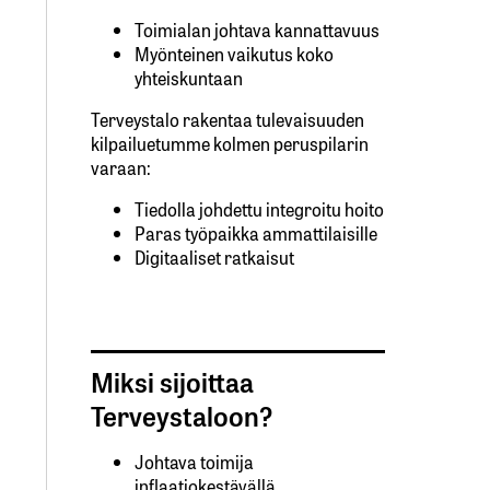
Toimialan johtava kannattavuus
Myönteinen vaikutus koko
yhteiskuntaan
Terveystalo rakentaa tulevaisuuden
kilpailuetumme kolmen peruspilarin
varaan:
Tiedolla johdettu integroitu hoito
Paras työpaikka ammattilaisille
Digitaaliset ratkaisut
Miksi sijoittaa
Terveystaloon?
Johtava toimija
inflaatiokestävällä,