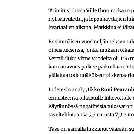
Toimitusjohtaja
Ville Ihon
mukaan po
nyt saavutettu, ja loppukäyttäjien 
kvartaalien aikana. Markkina ei tähä
Ensimmäisen vuosineljänneksen tulo
ohjeistuksensa, jonka mukaan oikais
Vertailuluku viime vuodelta oli 156 
kannattavuus polkee paikoillaan. Yh
ylälaitaa todennäköisempi skenaario
Inderesin analyytikko
Roni Peuran
ennusteensa oikaistulle liikevoitolle
käytännössä negatiivista tulosvaroitu
tavoitehintaansa 9,3 eurosta 7,9 eur
Tase on samalla liikkunut väärään s