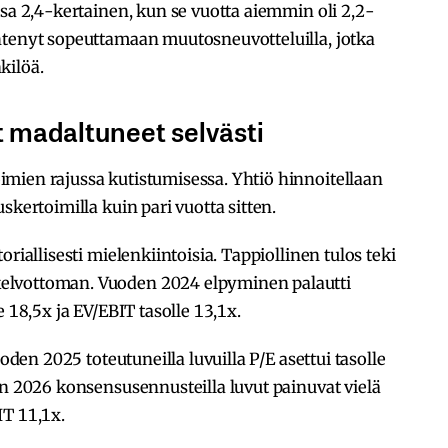
ssa 2,4-kertainen, kun se vuotta aiemmin oli 2,2-
htenyt sopeuttamaan muutosneuvotteluilla, jotka
kilöä.
 madaltuneet selvästi
mien rajussa kutistumisessa. Yhtiö hinnoitellaan
skertoimilla kuin pari vuotta sitten.
riallisesti mielenkiintoisia. Tappiollinen tulos teki
elvottoman. Vuoden 2024 elpyminen palautti
 18,5x ja EV/EBIT tasolle 13,1x.
uoden 2025 toteutuneilla luvuilla P/E asettui tasolle
en 2026 konsensusennusteilla luvut painuvat vielä
IT 11,1x.