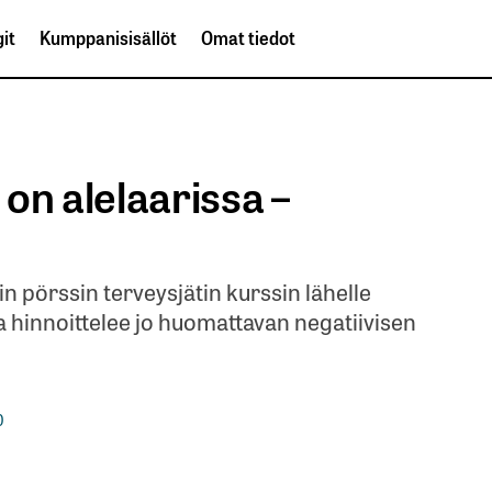
it
Kumppanisisällöt
Omat tiedot
on alelaarissa –
n pörssin terveysjätin kurssin lähelle
 hinnoittelee jo huomattavan negatiivisen
0