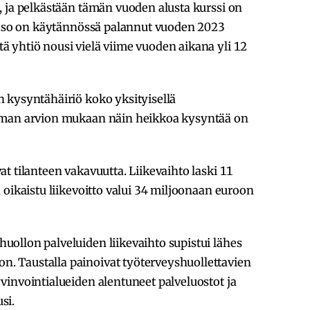
, ja pelkästään tämän vuoden alusta kurssi on
itaso on käytännössä palannut vuoden 2023
 yhtiö nousi vielä viime vuoden aikana yli 12
 kysyntähäiriö koko yksityisellä
oman arvion mukaan näin heikkoa kysyntää on
t tilanteen vakavuutta. Liikevaihto laski 11
 oikaistu liikevoitto valui 34 miljoonaan euroon
ollon palveluiden liikevaihto supistui lähes
 Taustalla painoivat työterveyshuollettavien
invointialueiden alentuneet palveluostot ja
si.