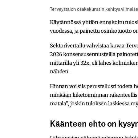
Terveystalon osakekurssin kehitys viimeise
Käytännössä yhtiön ennakoitu tulosk
vuodessa, ja painettu osinkotuotto 
Sektorivertailu vahvistaa kuvaa Terv
2026 konsensusennusteilla painotett
mittarilla yli 32x, eli lähes kolmin
nähden.
Hinnan voi siis perustellusti todeta
niinkään liiketoiminnan rakenteellis
matala”, joskin tuloksen laskiessa my
Käänteen ehto on kys
Lähivuosien näkymä rakentuu kahden 