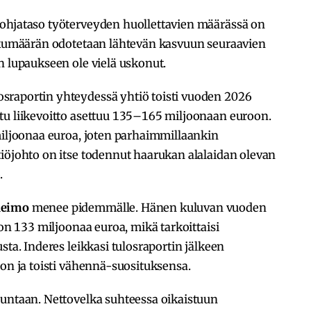
hjataso työterveyden huollettavien määrässä on
lukumäärän odotetaan lähtevän kasvuun seuraavien
n lupaukseen ole vielä uskonut.
sraportin yhteydessä yhtiö toisti vuoden 2026
tu liikevoitto asettuu 135–165 miljoonaan euroon.
miljoonaa euroa, joten parhaimmillaankin
tiöjohto on itse todennut haarukan alalaidan olevan
.
heimo
menee pidemmälle. Hänen kuluvan vuoden
 on 133 miljoonaa euroa, mikä tarkoittaisi
sta. Inderes leikkasi tulosraportin jälkeen
oon ja toisti vähennä-suosituksensa.
uuntaan. Nettovelka suhteessa oikaistuun