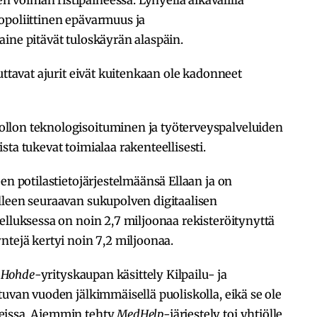
opoliittinen epävarmuus ja
ine pitävät tuloskäyrän alaspäin.
uttavat ajurit eivät kuitenkaan ole kadonneet
llon teknologisoituminen ja työterveyspalveluiden
ta tukevat toimialaa rakenteellisesti.
en potilastietojärjestelmäänsä Ellaan ja on
lleen seuraavan sukupolven digitaalisen
elluksessa on noin 2,7 miljoonaa rekisteröitynyttä
ntejä kertyi noin 7,2 miljoonaa.
.
Hohde
-yrityskaupan käsittely Kilpailu- ja
tuvan vuoden jälkimmäisellä puoliskolla, eikä se ole
eissa. Aiemmin tehty
MedHelp
-järjestely toi yhtiölle