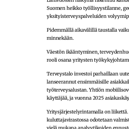
Suomen heikko työllisyystilanne, ge
yksityisterveyspalveluiden volyymipa
Pidemmällä aikavälillä taustalla vaik
minnekään.
Väestön ikääntyminen, terveydenhuo
rooli osana yritysten työkykyjohtamis
Terveystalo investoi parhaillaan uute
lanseerannut ensimmäisille asiakkai
työterveysalustan. Yhtiön mobiilisov
käyttäjää, ja vuonna 2025 asiakaskäy
Yritysjärjestelyrintamalla on liikettä
kuluttajavirastossa odotetaan valmis
vielä mukana analyytikoiden ennust