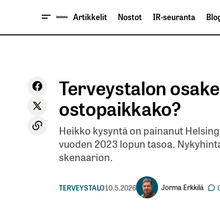
Artikkelit
Nostot
IR-seuranta
Blog
Terveystalon osake 
ostopaikkako?
Heikko kysyntä on painanut Helsingi
vuoden 2023 lopun tasoa. Nykyhinta
skenaarion.
Jorma Erkkilä
TERVEYSTALO
10.5.2026