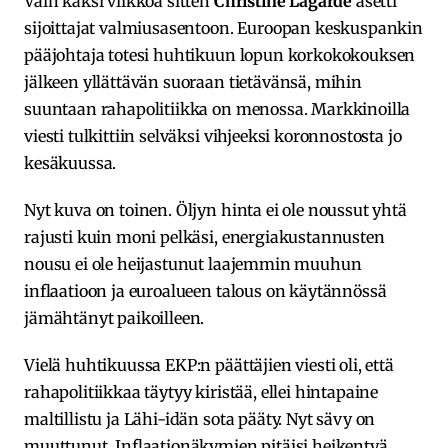
Vain kaksi viikkoa sitten
Christine Lagarde
asetti
sijoittajat valmiusasentoon. Euroopan keskuspankin
pääjohtaja totesi huhtikuun lopun korkokokouksen
jälkeen yllättävän suoraan tietävänsä, mihin
suuntaan rahapolitiikka on menossa. Markkinoilla
viesti tulkittiin selväksi vihjeeksi koronnostosta jo
kesäkuussa.
Nyt kuva on toinen. Öljyn hinta ei ole noussut yhtä
rajusti kuin moni pelkäsi, energiakustannusten
nousu ei ole heijastunut laajemmin muuhun
inflaatioon ja euroalueen talous on käytännössä
jämähtänyt paikoilleen.
Vielä huhtikuussa EKP:n päättäjien viesti oli, että
rahapolitiikkaa täytyy kiristää, ellei hintapaine
maltillistu ja Lähi-idän sota pääty. Nyt sävy on
muuttunut. Inflaationäkymien pitäisi heikentyä