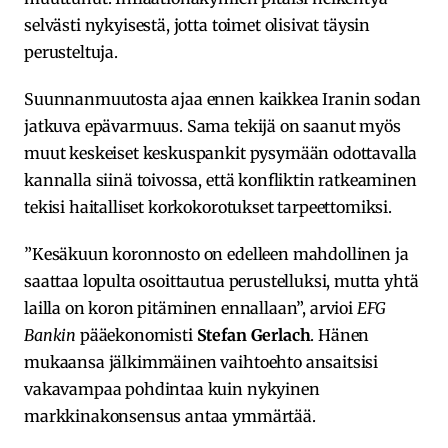
selvästi nykyisestä, jotta toimet olisivat täysin
perusteltuja.
Suunnanmuutosta ajaa ennen kaikkea Iranin sodan
jatkuva epävarmuus. Sama tekijä on saanut myös
muut keskeiset keskuspankit pysymään odottavalla
kannalla siinä toivossa, että konfliktin ratkeaminen
tekisi haitalliset korkokorotukset tarpeettomiksi.
”Kesäkuun koronnosto on edelleen mahdollinen ja
saattaa lopulta osoittautua perustelluksi, mutta yhtä
lailla on koron pitäminen ennallaan”, arvioi
EFG
Bankin
pääekonomisti
Stefan Gerlach
. Hänen
mukaansa jälkimmäinen vaihtoehto ansaitsisi
vakavampaa pohdintaa kuin nykyinen
markkinakonsensus antaa ymmärtää.