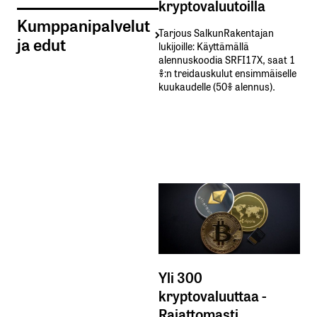
kryptovaluutoilla
Kumppanipalvelut
Tarjous SalkunRakentajan
ja edut
lukijoille: Käyttämällä​ ​
alennuskoodia​ ​SRFI17X,​ ​saat​ ​1
%:n treidauskulut​ ​ensimmäiselle​ ​
kuukaudelle​ ​(50%​ ​alennus).
Yli 300
kryptovaluuttaa -
Rajattomasti