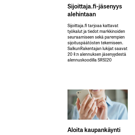
Sijoittaja.fi-jäsenyys
alehintaan
Sijoittaja.fi tarjoaa kattavat
työkalut ja tiedot markkinoiden
seuraamiseen sekä parempien
sijoituspäätösten tekemiseen.
SalkunRakentajan lukijat saavat
20 %:n alennuksen jäsenyydestä
alennuskoodilla SRSI20
Aloita kaupankäynti