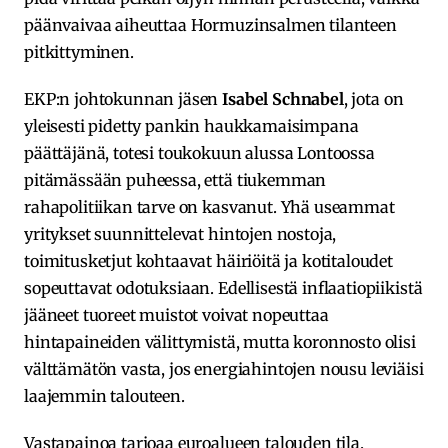
päänvaivaa aiheuttaa Hormuzinsalmen tilanteen
pitkittyminen.
EKP:n johtokunnan jäsen
Isabel Schnabel
, jota on
yleisesti pidetty pankin haukkamaisimpana
päättäjänä, totesi toukokuun alussa Lontoossa
pitämässään puheessa, että tiukemman
rahapolitiikan tarve on kasvanut. Yhä useammat
yritykset suunnittelevat hintojen nostoja,
toimitusketjut kohtaavat häiriöitä ja kotitaloudet
sopeuttavat odotuksiaan. Edellisestä inflaatiopiikistä
jääneet tuoreet muistot voivat nopeuttaa
hintapaineiden välittymistä, mutta koronnosto olisi
välttämätön vasta, jos energiahintojen nousu leviäisi
laajemmin talouteen.
Vastapainoa tarjoaa euroalueen talouden tila.