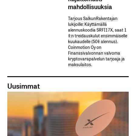
mahdollisuuksia
Tarjous SalkunRakentajan
lukijoille: Käyttämällä​ ​
alennuskoodia​ ​SRFI17X,​ ​saat​ ​1
%:n treidauskulut​ ​ensimmäiselle​ ​
kuukaudelle​ ​(50%​ ​alennus).
Coinmotion Oy on
Finanssivalvonnan valvoma
kryptovarapalvelun tarjoaja ja
maksulaitos.
Uusimmat