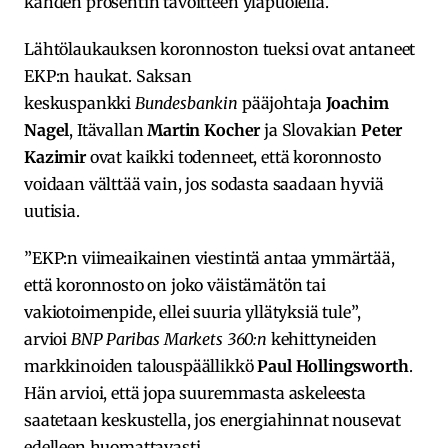
kahden prosentin tavoitteen yläpuolella.
Lähtölaukauksen koronnoston tueksi ovat antaneet
EKP:n haukat. Saksan
keskuspankki
Bundesbankin
pääjohtaja
Joachim
Nagel
, Itävallan
Martin Kocher
ja Slovakian
Peter
Kazimir
ovat kaikki todenneet, että koronnosto
voidaan välttää vain, jos sodasta saadaan hyviä
uutisia.
”EKP:n viimeaikainen viestintä antaa ymmärtää,
että koronnosto on joko väistämätön tai
vakiotoimenpide, ellei suuria yllätyksiä tule”,
arvioi
BNP Paribas Markets 360:n
kehittyneiden
markkinoiden talouspäällikkö
Paul Hollingsworth
.
Hän arvioi, että jopa suuremmasta askeleesta
saatetaan keskustella, jos energiahinnat nousevat
edelleen huomattavasti.