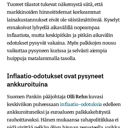
Tuoreet tilastot tukevat näkemystä siitä, että
markkinoiden hinnoittelemat korkeammat
lainakustannukset eivät ole väistämättömiä. Kyselyt
ennakoivat lyhyellä aikavälillä nopeampaa
inflaatiota, mutta keskipitkän ja pitkän aikavälin
odotukset pysyvät vakaina. Myös palkkojen nousu
vaikuttaa pysyneen kurissa ja selvästi aiempia
huippuja matalammalla tasolla.
Inflaatio-odotukset ovat pysyneet
ankkuroituina
Suomen Pankin pääjohtaja
Olli Rehn
kuvasi
keskiviikon puheessaan
inflaatio-odotuksia
edelleen
ankkuroituneiksi ja euroalueen palkkakehitystä
rauhoittavaksi. Hänen mukaansa rahapolitiikkaa ei
pidä virittää pelkän öljyn hinnan perusteella, vaikka