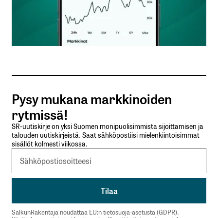
Nimesi tai nimimerkkisi
*
Sähköpostiosoitteesi
*
Tilaa SalkunRakentajan uutiskirje
Pysy mukana markkinoiden
Lähetä kommentti
rytmissä!
SR-uutiskirje on yksi Suomen monipuolisimmista sijoittamisen ja
talouden uutiskirjeistä. Saat sähköpostiisi mielenkiintoisimmat
sisällöt kolmesti viikossa.
SalkunRakentaja noudattaa EU:n tietosuoja-asetusta (GDPR).