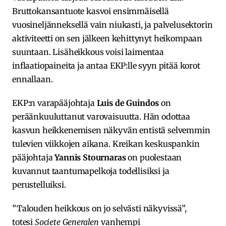
Bruttokansantuote kasvoi ensimmäisellä
vuosineljänneksellä vain niukasti, ja palvelusektorin
aktiviteetti on sen jälkeen kehittynyt heikompaan
suuntaan. Lisäheikkous voisi laimentaa
inflaatiopaineita ja antaa EKP:lle syyn pitää korot
ennallaan.
EKP:n varapääjohtaja
Luis de Guindos
on
peräänkuuluttanut varovaisuutta. Hän odottaa
kasvun heikkenemisen näkyvän entistä selvemmin
tulevien viikkojen aikana. Kreikan keskuspankin
pääjohtaja
Yannis Stournaras
on puolestaan
kuvannut taantumapelkoja todellisiksi ja
perustelluiksi.
”Talouden heikkous on jo selvästi näkyvissä”,
totesi
Societe Generalen
vanhempi