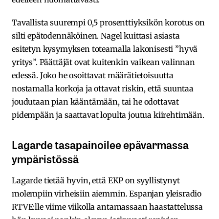
Tavallista suurempi 0,5 prosenttiyksikön korotus on
silti epätodennäköinen. Nagel kuittasi asiasta
esitetyn kysymyksen toteamalla lakonisesti ”hyvä
yritys”. Päättäjät ovat kuitenkin vaikean valinnan
edessä. Joko he osoittavat määrätietoisuutta
nostamalla korkoja ja ottavat riskin, että suuntaa
joudutaan pian kääntämään, tai he odottavat
pidempään ja saattavat lopulta joutua kiirehtimään.
Lagarde tasapainoilee epävarmassa
ympäristössä
Lagarde tietää hyvin, että EKP on syyllistynyt
molempiin virheisiin aiemmin. Espanjan yleisradio
RTVE:lle viime viikolla antamassaan haastattelussa