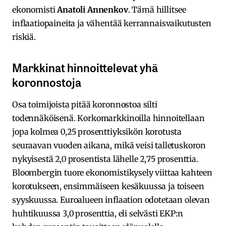
ekonomisti
Anatoli Annenkov
. Tämä hillitsee
inflaatiopaineita ja vähentää kerrannaisvaikutusten
riskiä.
Markkinat hinnoittelevat yhä
koronnostoja
Osa toimijoista pitää koronnostoa silti
todennäköisenä. Korkomarkkinoilla hinnoitellaan
jopa kolmea 0,25 prosenttiyksikön korotusta
seuraavan vuoden aikana, mikä veisi talletuskoron
nykyisestä 2,0 prosentista lähelle 2,75 prosenttia.
Bloombergin tuore ekonomistikysely viittaa kahteen
korotukseen, ensimmäiseen kesäkuussa ja toiseen
syyskuussa. Euroalueen inflaation odotetaan olevan
huhtikuussa 3,0 prosenttia, eli selvästi EKP:n