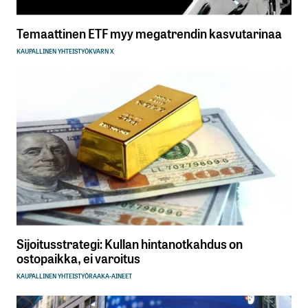
Temaattinen ETF myy megatrendin kasvutarinaa
KAUPALLINEN YHTEISTYÖ
KVARN X
Sijoitusstrategi: Kullan hintanotkahdus on
ostopaikka, ei varoitus
KAUPALLINEN YHTEISTYÖ
RAAKA-AINEET