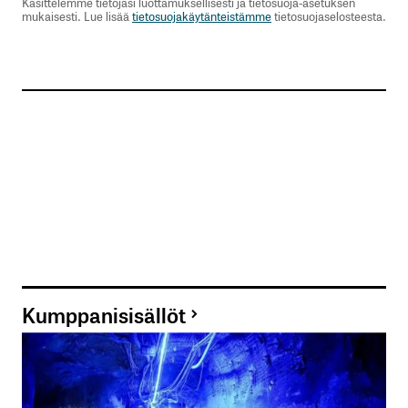
Käsittelemme tietojasi luottamuksellisesti ja tietosuoja-asetuksen
mukaisesti. Lue lisää
tietosuojakäytänteistämme
tietosuojaselosteesta.
Kumppanisisällöt