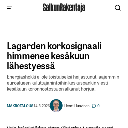
Lagarden korkosignaali
himmenee kesäkuun
lähestyessä
Energiashokki ei ole toistaiseksi heijastunut laajemmin
euroalueen kuluttajahintoihin keskuspankin viesti
kesäkuun koronnostosta on alkanut horjua.
Henri Huovinen
MAKROTALOUS
14.5.2026
0