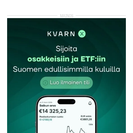
kirjautua
sisään
rekisteröityä
Sähköpostiosoitettasi ei julkaista.
Pakolliset
kentät on merkitty
*
Kommentti
*