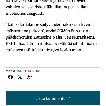
hän kuvasi pankin olevan jatkuvasti repivien
voimien välissä riskeinään liian nopea ja liian
myöhäinen reagointi.
”Lähi-idän tilanne säilyy todennäköisesti hyvin
epävarmana pitkään”, arvioi
PGIM:n
Euroopan
pääekonomisti
Katharine Neiss
. Sen seurauksena
EKP haluaa hänen mukaansa välttää sitoutumasta
etukäteen mihinkään tiettyyn korkouraan.
MAKROTALOUS
14.5.2026
Lisää kommentti
Lisää kommentti