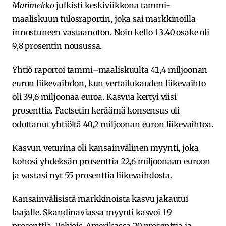
Marimekko
julkisti keskiviikkona tammi-
maaliskuun tulosraportin, joka sai markkinoilla
innostuneen vastaanoton. Noin kello 13.40 osake oli
9,8 prosentin nousussa.
Yhtiö raportoi tammi–maaliskuulta 41,4 miljoonan
euron liikevaihdon, kun vertailukauden liikevaihto
oli 39,6 miljoonaa euroa. Kasvua kertyi viisi
prosenttia. Factsetin keräämä konsensus oli
odottanut yhtiöltä 40,2 miljoonan euron liikevaihtoa.
Kasvun veturina oli kansainvälinen myynti, joka
kohosi yhdeksän prosenttia 22,6 miljoonaan euroon
ja vastasi nyt 55 prosenttia liikevaihdosta.
Kansainvälisistä markkinoista kasvu jakautui
laajalle. Skandinaviassa myynti kasvoi 19
prosenttia, Pohjois-Amerikassa 20 prosenttia ja