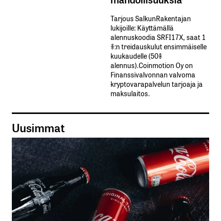
Tarjous SalkunRakentajan
lukijoille: Käyttämällä​ ​
alennuskoodia​ ​SRFI17X,​ ​saat​ ​1
%:n treidauskulut​ ​ensimmäiselle​ ​
kuukaudelle​ ​(50%​ ​
alennus).Coinmotion Oy on
Finanssivalvonnan valvoma
kryptovarapalvelun tarjoaja ja
maksulaitos.
Uusimmat