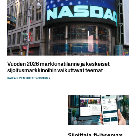
Vuoden 2026 markkinatilanne ja keskeiset
sijoitusmarkkinoihin vaikuttavat teemat
KAUPALLINEN YHTEISTYÖ
KVARN X
Sijoittaja.fi-jäsenyys