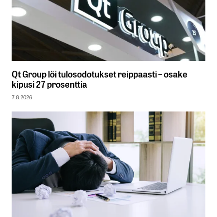
Qt Group löi tulosodotukset reippaasti – osake
kipusi 27 prosenttia
7.8.2026