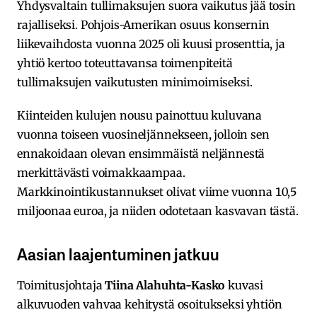
Yhdysvaltain tullimaksujen suora vaikutus jää tosin
rajalliseksi. Pohjois-Amerikan osuus konsernin
liikevaihdosta vuonna 2025 oli kuusi prosenttia, ja
yhtiö kertoo toteuttavansa toimenpiteitä
tullimaksujen vaikutusten minimoimiseksi.
Kiinteiden kulujen nousu painottuu kuluvana
vuonna toiseen vuosineljännekseen, jolloin sen
ennakoidaan olevan ensimmäistä neljännestä
merkittävästi voimakkaampaa.
Markkinointikustannukset olivat viime vuonna 10,5
miljoonaa euroa, ja niiden odotetaan kasvavan tästä.
Aasian laajentuminen jatkuu
Toimitusjohtaja
Tiina Alahuhta-Kasko
kuvasi
alkuvuoden vahvaa kehitystä osoitukseksi yhtiön