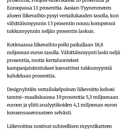
Euroopassa 11 prosenttia. Aasian-Tyynenmeren
alueen liikevaihto pysyi vertailukauden tasolla, kun
vähittäismyynnin 13 prosentin nousu kompensoi
tukkumyynnin neljän prosentin laskun.
Kotimaassa liikevaihto polki paikallaan 18,8
miljoonan euron tasolla. Vähittäismyynti laski neljä
prosenttia, mutta kertaluonteiset
kampanjatoimitukset kasvattivat tukkumyyntiä
kahdeksan prosenttia.
Designyhtiön vertailukelpoinen liikevoitto kohosi
tammi–maaliskuussa 19 prosenttia 5,3 miljoonaan
euroon ja ylitti analyytikoiden 4,1 miljoonan euron
konsensusennusteen selvästi.
Liikevoittoa nostivat suhteellisen myyntikatteen