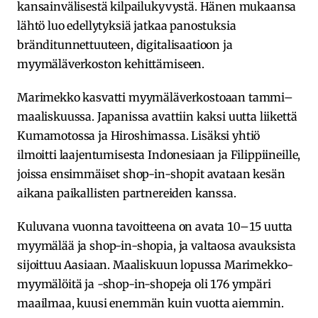
kansainvälisestä kilpailukyvystä. Hänen mukaansa
lähtö luo edellytyksiä jatkaa panostuksia
bränditunnettuuteen, digitalisaatioon ja
myymäläverkoston kehittämiseen.
Marimekko kasvatti myymäläverkostoaan tammi–
maaliskuussa. Japanissa avattiin kaksi uutta liikettä
Kumamotossa ja Hiroshimassa. Lisäksi yhtiö
ilmoitti laajentumisesta Indonesiaan ja Filippiineille,
joissa ensimmäiset shop-in-shopit avataan kesän
aikana paikallisten partnereiden kanssa.
Kuluvana vuonna tavoitteena on avata 10–15 uutta
myymälää ja shop-in-shopia, ja valtaosa avauksista
sijoittuu Aasiaan. Maaliskuun lopussa Marimekko-
myymälöitä ja -shop-in-shopeja oli 176 ympäri
maailmaa, kuusi enemmän kuin vuotta aiemmin.