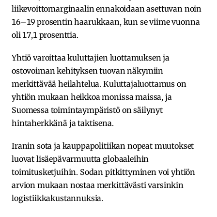
liikevoittomarginaalin ennakoidaan asettuvan noin
16–19 prosentin haarukkaan, kun se viime vuonna
oli 17,1 prosenttia.
Yhtiö varoittaa kuluttajien luottamuksen ja
ostovoiman kehityksen tuovan näkymiin
merkittävää heilahtelua. Kuluttajaluottamus on
yhtiön mukaan heikkoa monissa maissa, ja
Suomessa toimintaympäristö on säilynyt
hintaherkkänä ja taktisena.
Iranin sota ja kauppapolitiikan nopeat muutokset
luovat lisäepävarmuutta globaaleihin
toimitusketjuihin. Sodan pitkittyminen voi yhtiön
arvion mukaan nostaa merkittävästi varsinkin
logistiikkakustannuksia.