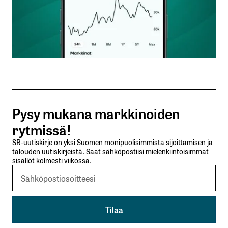
Nimesi tai nimimerkkisi
*
Sähköpostiosoitteesi
*
Tilaa SalkunRakentajan uutiskirje
Pysy mukana markkinoiden
Lähetä kommentti
rytmissä!
SR-uutiskirje on yksi Suomen monipuolisimmista sijoittamisen ja
talouden uutiskirjeistä. Saat sähköpostiisi mielenkiintoisimmat
sisällöt kolmesti viikossa.