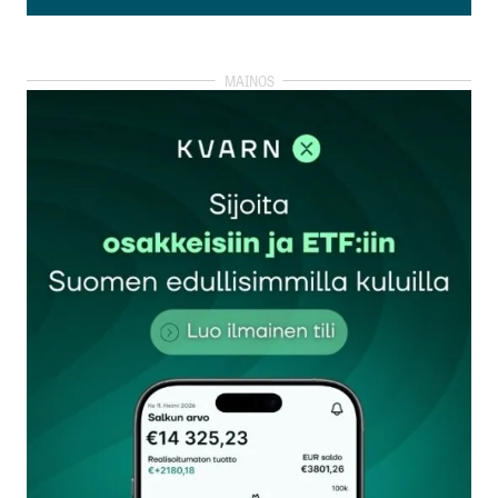
Lisää kommentti
kirjautua
sisään
rekisteröityä
Sähköpostiosoitettasi ei julkaista.
Pakolliset
kentät on merkitty
*
Kommentti
*