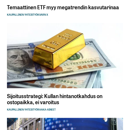
Temaattinen ETF myy megatrendin kasvutarinaa
KAUPALLINEN YHTEISTYÖ
KVARN X
Sijoitusstrategi: Kullan hintanotkahdus on
ostopaikka, ei varoitus
KAUPALLINEN YHTEISTYÖ
RAAKA-AINEET