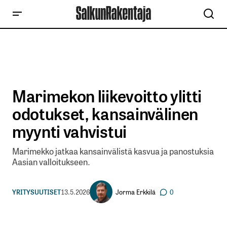
Marimekon liikevoitto ylitti
odotukset, kansainvälinen
myynti vahvistui
Marimekko jatkaa kansainvälistä kasvua ja panostuksia
Aasian valloitukseen.
Jorma Erkkilä
YRITYSUUTISET
13.5.2026
0