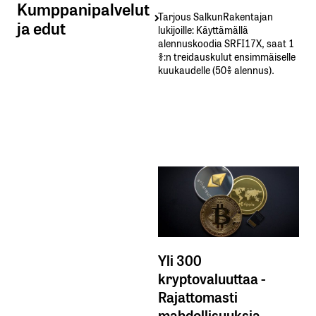
Kumppanipalvelut
Tarjous SalkunRakentajan
ja edut
lukijoille: Käyttämällä​ ​
alennuskoodia​ ​SRFI17X,​ ​saat​ ​1
%:n treidauskulut​ ​ensimmäiselle​ ​
kuukaudelle​ ​(50%​ ​alennus).
Yli 300
kryptovaluuttaa -
Rajattomasti
mahdollisuuksia