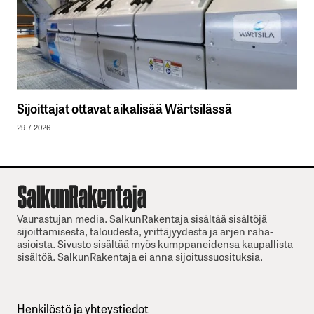
Sijoittajat ottavat aikalisää Wärtsilässä
29.7.2026
Vaurastujan media. SalkunRakentaja sisältää sisältöjä
sijoittamisesta, taloudesta, yrittäjyydesta ja arjen raha-
asioista. Sivusto sisältää myös kumppaneidensa kaupallista
sisältöä. SalkunRakentaja ei anna sijoitussuosituksia.
Henkilöstö ja yhteystiedot