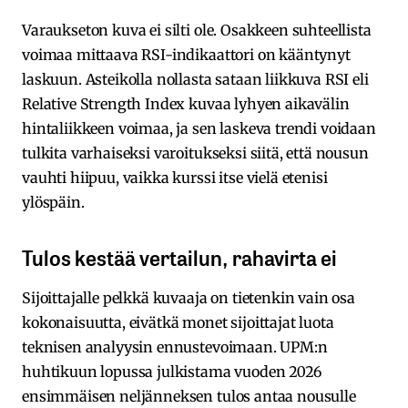
Varaukseton kuva ei silti ole. Osakkeen suhteellista
voimaa mittaava RSI-indikaattori on kääntynyt
laskuun. Asteikolla nollasta sataan liikkuva RSI eli
Relative Strength Index kuvaa lyhyen aikavälin
hintaliikkeen voimaa, ja sen laskeva trendi voidaan
tulkita varhaiseksi varoitukseksi siitä, että nousun
vauhti hiipuu, vaikka kurssi itse vielä etenisi
ylöspäin.
Tulos kestää vertailun, rahavirta ei
Sijoittajalle pelkkä kuvaaja on tietenkin vain osa
kokonaisuutta, eivätkä monet sijoittajat luota
teknisen analyysin ennustevoimaan. UPM:n
huhtikuun lopussa julkistama vuoden 2026
ensimmäisen neljänneksen tulos antaa nousulle