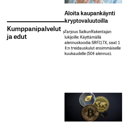
Aloita kaupankäynti
kryptovaluutoilla
Kumppanipalvelut
Tarjous SalkunRakentajan
ja edut
lukijoille: Käyttämällä​ ​
alennuskoodia​ ​SRFI17X,​ ​saat​ ​1
%:n treidauskulut​ ​ensimmäiselle​ ​
kuukaudelle​ ​(50%​ ​alennus).