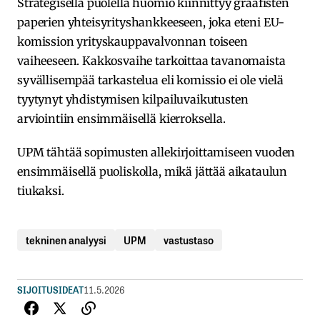
Strategisella puolella huomio kiinnittyy graafisten
paperien yhteisyrityshankkeeseen, joka eteni EU-
komission yrityskauppavalvonnan toiseen
vaiheeseen. Kakkosvaihe tarkoittaa tavanomaista
syvällisempää tarkastelua eli komissio ei ole vielä
tyytynyt yhdistymisen kilpailuvaikutusten
arviointiin ensimmäisellä kierroksella.
UPM tähtää sopimusten allekirjoittamiseen vuoden
ensimmäisellä puoliskolla, mikä jättää aikataulun
tiukaksi.
tekninen analyysi
UPM
vastustaso
SIJOITUSIDEAT
11.5.2026