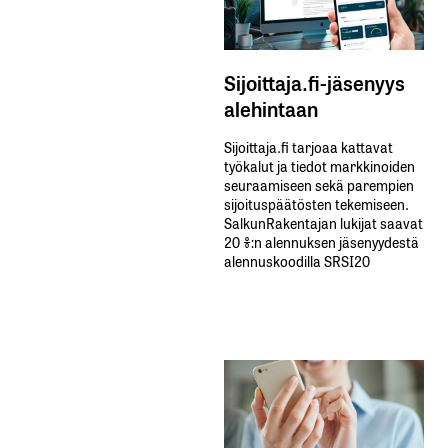
Sijoittaja.fi-jäsenyys
alehintaan
Sijoittaja.fi tarjoaa kattavat
työkalut ja tiedot markkinoiden
seuraamiseen sekä parempien
sijoituspäätösten tekemiseen.
SalkunRakentajan lukijat saavat
20 %:n alennuksen jäsenyydestä
alennuskoodilla SRSI20