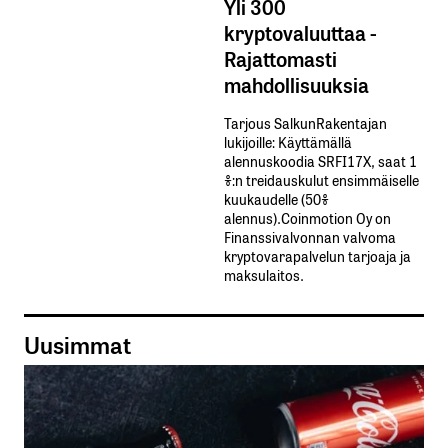
Yli 300
kryptovaluuttaa -
Rajattomasti
mahdollisuuksia
Tarjous SalkunRakentajan
lukijoille: Käyttämällä​ ​
alennuskoodia​ ​SRFI17X,​ ​saat​ ​1
%:n treidauskulut​ ​ensimmäiselle​ ​
kuukaudelle​ ​(50%​ ​
alennus).Coinmotion Oy on
Finanssivalvonnan valvoma
kryptovarapalvelun tarjoaja ja
maksulaitos.
Uusimmat