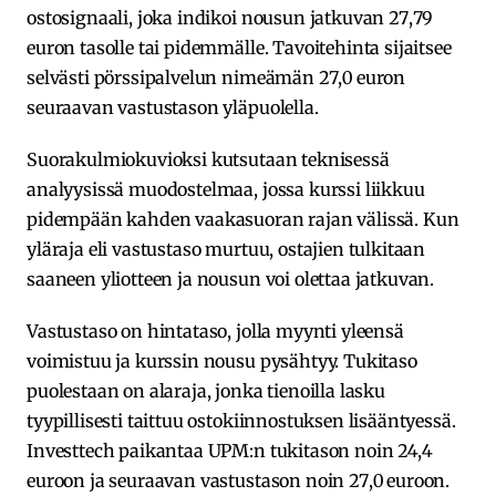
ostosignaali, joka indikoi nousun jatkuvan 27,79
euron tasolle tai pidemmälle. Tavoitehinta sijaitsee
selvästi pörssipalvelun nimeämän 27,0 euron
seuraavan vastustason yläpuolella.
Suorakulmiokuvioksi kutsutaan teknisessä
analyysissä muodostelmaa, jossa kurssi liikkuu
pidempään kahden vaakasuoran rajan välissä. Kun
yläraja eli vastustaso murtuu, ostajien tulkitaan
saaneen yliotteen ja nousun voi olettaa jatkuvan.
Vastustaso on hintataso, jolla myynti yleensä
voimistuu ja kurssin nousu pysähtyy. Tukitaso
puolestaan on alaraja, jonka tienoilla lasku
tyypillisesti taittuu ostokiinnostuksen lisääntyessä.
Investtech paikantaa UPM:n tukitason noin 24,4
euroon ja seuraavan vastustason noin 27,0 euroon.