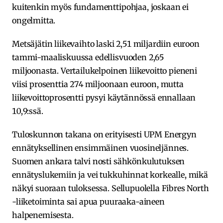
kuitenkin myös fundamenttipohjaa, joskaan ei
ongelmitta.
Metsäjätin liikevaihto laski 2,51 miljardiin euroon
tammi-maaliskuussa edellisvuoden 2,65
miljoonasta. Vertailukelpoinen liikevoitto pieneni
viisi prosenttia 274 miljoonaan euroon, mutta
liikevoittoprosentti pysyi käytännössä ennallaan
10,9:ssä.
Tuloskunnon takana on erityisesti UPM Energyn
ennätyksellinen ensimmäinen vuosineljännes.
Suomen ankara talvi nosti sähkönkulutuksen
ennätyslukemiin ja vei tukkuhinnat korkealle, mikä
näkyi suoraan tuloksessa. Sellupuolella Fibres North
-liiketoiminta sai apua puuraaka-aineen
halpenemisesta.