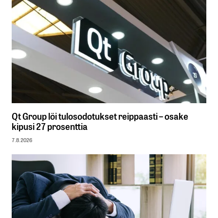
Qt Group löi tulosodotukset reippaasti – osake
kipusi 27 prosenttia
7.8.2026