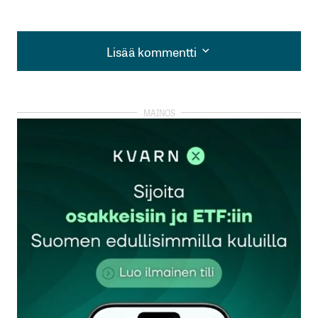
Lisää kommentti
Lisää kommentti
kirjautua
sisään
rekisteröityä
Sähköpostiosoitettasi ei julkaista.
Pakolliset
kentät on merkitty
*
Kommentti
*