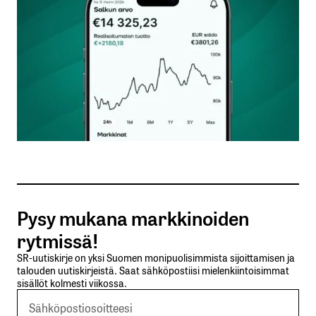
Nimesi tai nimimerkkisi
*
Sähköpostiosoitteesi
*
Tilaa SalkunRakentajan uutiskirje
Pysy mukana markkinoiden
Lähetä kommentti
rytmissä!
SR-uutiskirje on yksi Suomen monipuolisimmista sijoittamisen ja
talouden uutiskirjeistä. Saat sähköpostiisi mielenkiintoisimmat
sisällöt kolmesti viikossa.