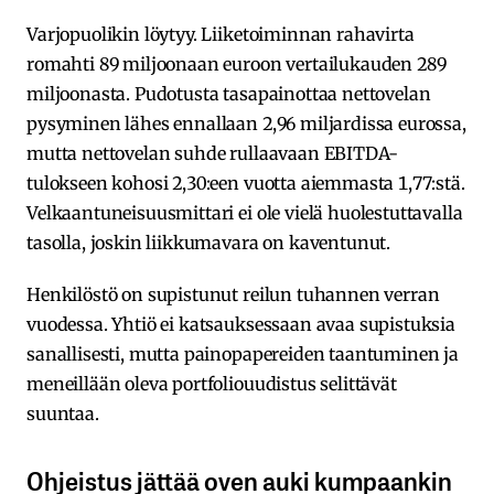
Varjopuolikin löytyy. Liiketoiminnan rahavirta
romahti 89 miljoonaan euroon vertailukauden 289
miljoonasta. Pudotusta tasapainottaa nettovelan
pysyminen lähes ennallaan 2,96 miljardissa eurossa,
mutta nettovelan suhde rullaavaan EBITDA-
tulokseen kohosi 2,30:een vuotta aiemmasta 1,77:stä.
Velkaantuneisuusmittari ei ole vielä huolestuttavalla
tasolla, joskin liikkumavara on kaventunut.
Henkilöstö on supistunut reilun tuhannen verran
vuodessa. Yhtiö ei katsauksessaan avaa supistuksia
sanallisesti, mutta painopapereiden taantuminen ja
meneillään oleva portfoliouudistus selittävät
suuntaa.
Ohjeistus jättää oven auki kumpaankin