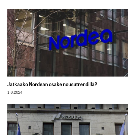
Jatkaako Nordean osake nousutrendillä?
1.6.2024