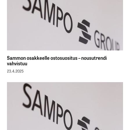
Sammon osakkeelle ostosuositus – nousutrendi
vahvistuu
23.4.2025