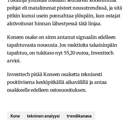
Tukilinja yhdistää toisiaan seuraavat korkeimmat
pohjat eli matalimmat pisteet nousutrendissä, ja sitä
pitkin kurssi usein ponnahtaa ylöspäin, kun ostajat
aktivoituvat hinnan lähestyessä tätä linjaa.
Koneen osake on siten antanut signaalin edelleen
tapahtuvasta noususta. Jos reaktioita takaisinpäin
tapahtuu, on tukitaso nyt 55,20 euroa, Investtech
arvioi.
Investtech pitää Koneen osaketta teknisesti
positiivisena keskipitkällä aikavälillä ja antaa
osakkeelle edelleen ostosuosituksen.
Kone
tekninen analyysi
trendikanava