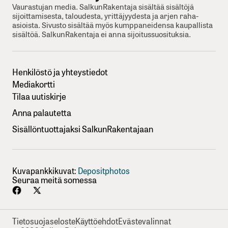
Vaurastujan media. SalkunRakentaja sisältää sisältöjä
sijoittamisesta, taloudesta, yrittäjyydesta ja arjen raha-
asioista. Sivusto sisältää myös kumppaneidensa kaupallista
sisältöä. SalkunRakentaja ei anna sijoitussuosituksia.
Henkilöstö ja yhteystiedot
Mediakortti
Tilaa uutiskirje
Anna palautetta
Sisällöntuottajaksi SalkunRakentajaan
Kuvapankkikuvat:
Depositphotos
Seuraa meitä somessa
Tietosuojaseloste
Käyttöehdot
Evästevalinnat