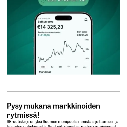
kentät on merkitty
*
Kommentti
*
Nimesi tai nimimerkkisi
*
Sähköpostiosoitteesi
*
Tilaa SalkunRakentajan uutiskirje
Pysy mukana markkinoiden
Lähetä kommentti
rytmissä!
SR-uutiskirje on yksi Suomen monipuolisimmista sijoittamisen ja
talouden uutiskirjeistä. Saat sähköpostiisi mielenkiintoisimmat