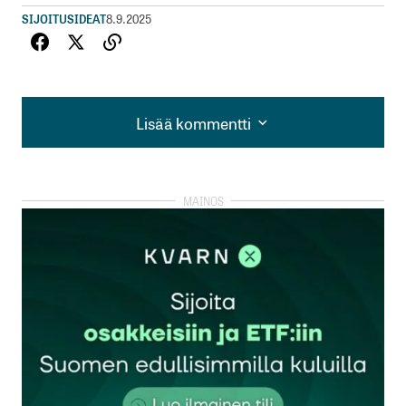
SIJOITUSIDEAT
8.9.2025
Lisää kommentti
Lisää kommentti
kirjautua
sisään
rekisteröityä
Sähköpostiosoitettasi ei julkaista.
Pakolliset