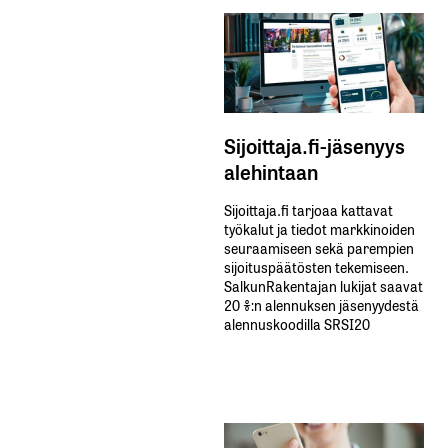
Sijoittaja.fi-jäsenyys
alehintaan
Sijoittaja.fi tarjoaa kattavat
työkalut ja tiedot markkinoiden
seuraamiseen sekä parempien
sijoituspäätösten tekemiseen.
SalkunRakentajan lukijat saavat
20 %:n alennuksen jäsenyydestä
alennuskoodilla SRSI20