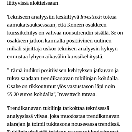
liittyvissä aloitteissaan.
Tekniseen analyysiin keskittyvä
Investtech
toteaa
aamukatsauksessaan, että Koneen osakkeen
kurssikehitys on vahvaa nousutrendin sisällä. Se on
osakkeen jatkon kannalta positiivinen uutinen –
mikäli sijoittaja uskoo teknisen analyysin kykyyn
ennustaa lyhyen aikavälin kurssikehitystä.
”Tämä indikoi positiivisen kehityksen jatkuvan ja
tukea saadaan trendikanavan tukilinjan kohdalla.
Osake on rikkoutunut ylös vastustason läpi noin
55,20 euron kohdalla”, Investtech toteaa.
Trendikanavan tukilinja tarkoittaa teknisessä
analyysissä viivaa, joka muodostaa trendikanavan
alarajan ja toimii tukitasona nousevassa trendissä.