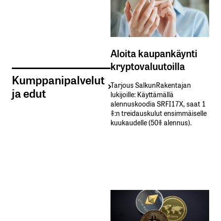
Aloita kaupankäynti
kryptovaluutoilla
Kumppanipalvelut
Tarjous SalkunRakentajan
ja edut
lukijoille: Käyttämällä​ ​
alennuskoodia​ ​SRFI17X,​ ​saat​ ​1
%:n treidauskulut​ ​ensimmäiselle​ ​
kuukaudelle​ ​(50%​ ​alennus).