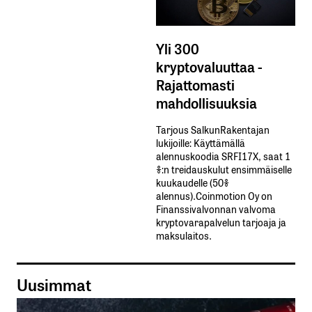
Yli 300
kryptovaluuttaa -
Rajattomasti
mahdollisuuksia
Tarjous SalkunRakentajan
lukijoille: Käyttämällä​ ​
alennuskoodia​ ​SRFI17X,​ ​saat​ ​1
%:n treidauskulut​ ​ensimmäiselle​ ​
kuukaudelle​ ​(50%​ ​
alennus).Coinmotion Oy on
Finanssivalvonnan valvoma
kryptovarapalvelun tarjoaja ja
maksulaitos.
Uusimmat