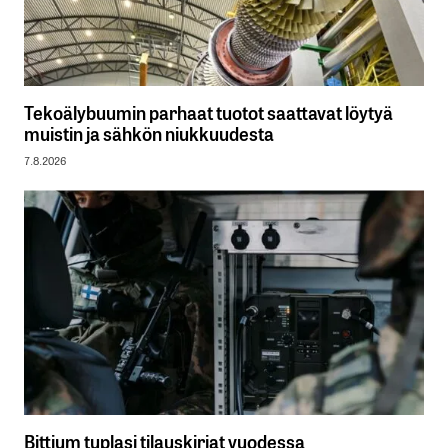
Tekoälybuumin parhaat tuotot saattavat löytyä
muistin ja sähkön niukkuudesta
7.8.2026
Bittium tuplasi tilauskirjat vuodessa