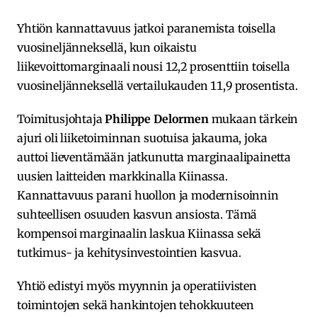
Yhtiön kannattavuus jatkoi paranemista toisella
vuosineljänneksellä, kun oikaistu
liikevoittomarginaali nousi 12,2 prosenttiin toisella
vuosineljänneksellä vertailukauden 11,9 prosentista.
Toimitusjohtaja
Philippe Delormen
mukaan tärkein
ajuri oli liiketoiminnan suotuisa jakauma, joka
auttoi lieventämään jatkunutta marginaalipainetta
uusien laitteiden markkinalla Kiinassa.
Kannattavuus parani huollon ja modernisoinnin
suhteellisen osuuden kasvun ansiosta. Tämä
kompensoi marginaalin laskua Kiinassa sekä
tutkimus- ja kehitysinvestointien kasvua.
Yhtiö edistyi myös myynnin ja operatiivisten
toimintojen sekä hankintojen tehokkuuteen