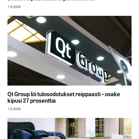
7.8.2026
Qt Group löi tulosodotukset reippaasti – osake
kipusi 27 prosenttia
7.8.2026