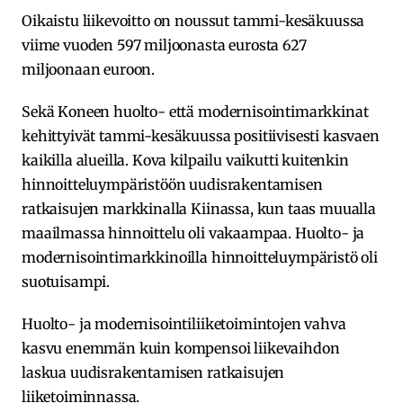
Oikaistu liikevoitto on noussut tammi-kesäkuussa
viime vuoden 597 miljoonasta eurosta 627
miljoonaan euroon.
Sekä Koneen huolto- että modernisointimarkkinat
kehittyivät tammi-kesäkuussa positiivisesti kasvaen
kaikilla alueilla. Kova kilpailu vaikutti kuitenkin
hinnoitteluympäristöön uudisrakentamisen
ratkaisujen markkinalla Kiinassa, kun taas muualla
maailmassa hinnoittelu oli vakaampaa. Huolto- ja
modernisointimarkkinoilla hinnoitteluympäristö oli
suotuisampi.
Huolto- ja modernisointiliiketoimintojen vahva
kasvu enemmän kuin kompensoi liikevaihdon
laskua uudisrakentamisen ratkaisujen
liiketoiminnassa.