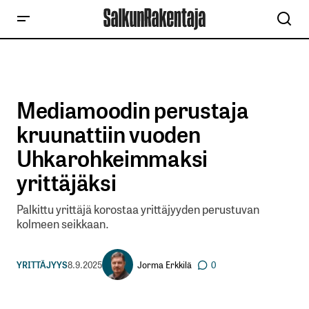
Mediamoodin perustaja
kruunattiin vuoden
Uhkarohkeimmaksi
yrittäjäksi
Palkittu yrittäjä korostaa yrittäjyyden perustuvan
kolmeen seikkaan.
Jorma Erkkilä
YRITTÄJYYS
8.9.2025
0