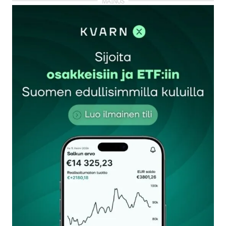
kirjautua
sisään
rekisteröityä
Sähköpostiosoitettasi ei julkaista.
Pakolliset
kentät on merkitty
*
Kommentti
*
Nimesi tai nimimerkkisi
*