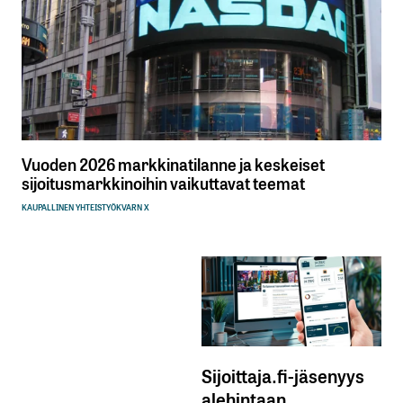
Vuoden 2026 markkinatilanne ja keskeiset
sijoitusmarkkinoihin vaikuttavat teemat
KAUPALLINEN YHTEISTYÖ
KVARN X
Sijoittaja.fi-jäsenyys
alehintaan