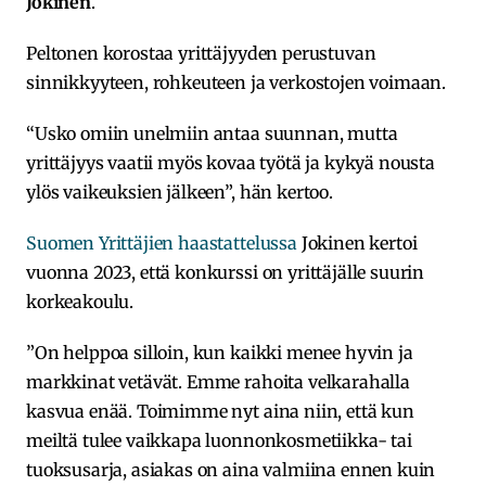
Jokinen
.
Peltonen korostaa yrittäjyyden perustuvan
sinnikkyyteen, rohkeuteen ja verkostojen voimaan.
“Usko omiin unelmiin antaa suunnan, mutta
yrittäjyys vaatii myös kovaa työtä ja kykyä nousta
ylös vaikeuksien jälkeen”, hän kertoo.
Suomen Yrittäjien haastattelussa
Jokinen kertoi
vuonna 2023, että konkurssi on yrittäjälle suurin
korkeakoulu.
”On helppoa silloin, kun kaikki menee hyvin ja
markkinat vetävät. Emme rahoita velkarahalla
kasvua enää. Toimimme nyt aina niin, että kun
meiltä tulee vaikkapa luonnonkosmetiikka- tai
tuoksusarja, asiakas on aina valmiina ennen kuin