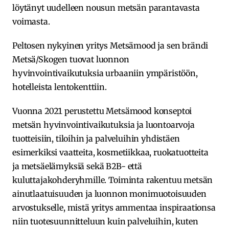
löytänyt uudelleen nousun metsän parantavasta
voimasta.
Peltosen nykyinen yritys Metsämood ja sen brändi
Metsä/Skogen tuovat luonnon
hyvinvointivaikutuksia urbaaniin ympäristöön,
hotelleista lentokenttiin.
Vuonna 2021 perustettu Metsämood konseptoi
metsän hyvinvointivaikutuksia ja luontoarvoja
tuotteisiin, tiloihin ja palveluihin yhdistäen
esimerkiksi vaatteita, kosmetiikkaa, ruokatuotteita
ja metsäelämyksiä sekä B2B- että
kuluttajakohderyhmille. Toiminta rakentuu metsän
ainutlaatuisuuden ja luonnon monimuotoisuuden
arvostukselle, mistä yritys ammentaa inspiraationsa
niin tuotesuunnitteluun kuin palveluihin, kuten