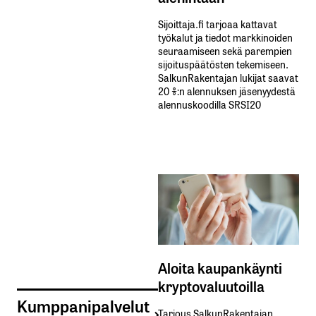
Sijoittaja.fi tarjoaa kattavat
työkalut ja tiedot markkinoiden
seuraamiseen sekä parempien
sijoituspäätösten tekemiseen.
SalkunRakentajan lukijat saavat
20 %:n alennuksen jäsenyydestä
alennuskoodilla SRSI20
Aloita kaupankäynti
kryptovaluutoilla
Kumppanipalvelut
Tarjous SalkunRakentajan