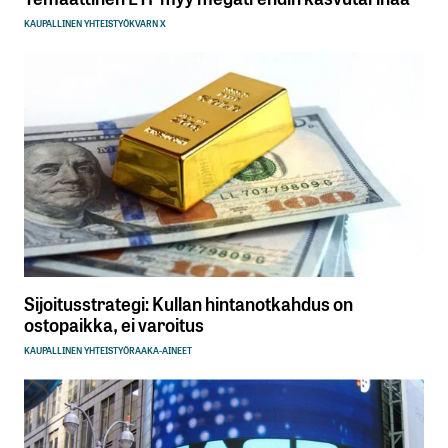
KAUPALLINEN YHTEISTYÖ
KVARN X
Sijoitusstrategi: Kullan hintanotkahdus on
ostopaikka, ei varoitus
KAUPALLINEN YHTEISTYÖ
RAAKA-AINEET