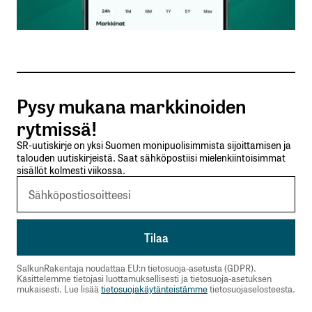
Sähköpostiosoitteesi
*
Tilaa SalkunRakentajan uutiskirje
Pysy mukana markkinoiden
Lähetä kommentti
rytmissä!
SR-uutiskirje on yksi Suomen monipuolisimmista sijoittamisen ja
talouden uutiskirjeistä. Saat sähköpostiisi mielenkiintoisimmat
sisällöt kolmesti viikossa.
SalkunRakentaja noudattaa EU:n tietosuoja-asetusta (GDPR).
Käsittelemme tietojasi luottamuksellisesti ja tietosuoja-asetuksen
mukaisesti. Lue lisää
tietosuojakäytänteistämme
tietosuojaselosteesta.