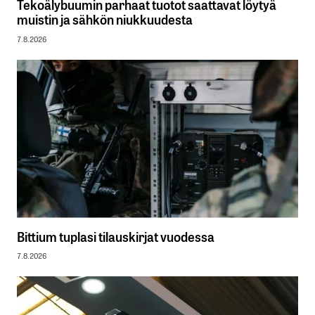
Tekoälybuumin parhaat tuotot saattavat löytyä
muistin ja sähkön niukkuudesta
7.8.2026
Bittium tuplasi tilauskirjat vuodessa
7.8.2026