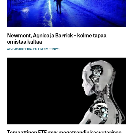
Newmont, Agnico ja Barrick – kolme tapaa
omistaa kultaa
ARVO-OSAKKEET
KAUPALLINEN YHTEISTYÖ
Temaattinen ETF myy megatrendin kasvutarinaa