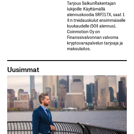
Tarjous SalkunRakentajan
lukijoille: Käyttämällä​ ​
alennuskoodia​ ​SRFI17X,​ ​saat​ ​1
%:n treidauskulut​ ​ensimmäiselle​ ​
kuukaudelle​ ​(50%​ ​alennus).
Coinmotion Oy on
Finanssivalvonnan valvoma
kryptovarapalvelun tarjoaja ja
maksulaitos.
Uusimmat