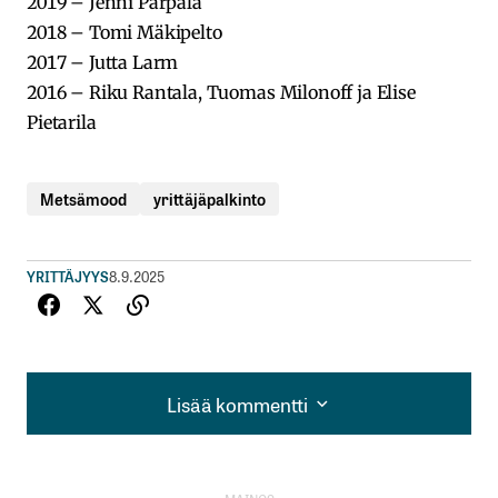
2019 – Jenni Parpala
2018 – Tomi Mäkipelto
2017 – Jutta Larm
2016 – Riku Rantala, Tuomas Milonoff ja Elise
Pietarila
Metsämood
yrittäjäpalkinto
YRITTÄJYYS
8.9.2025
Lisää kommentti
Lisää kommentti