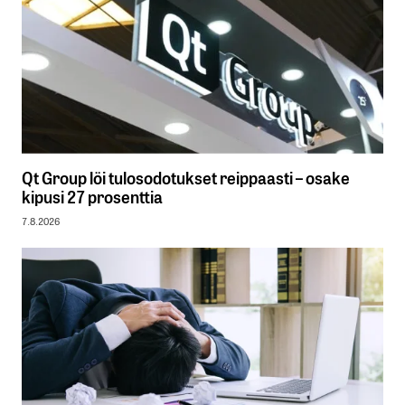
Qt Group löi tulosodotukset reippaasti – osake
kipusi 27 prosenttia
7.8.2026