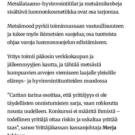
Metsälataamo-hyvinvointitilat ja metsämikrobeja
sisältävä luonnonkosmetiikka ovat osa tarjontaa.
Metsämood pyrkii toiminnassaan vastuullisuuteen
ja tukee myös ikimetsien suojelua; osa tuotteista
ohjaa varoja luonnonsuojelun edistämiseen.
Yritys toimii pääosin verkkokaupan ja
jälleenmyyjien kautta, ja tähtää metsästä
kumpuavien arvojen viemiseen laajalle yleisölle
elämys- ja hyvinvointituotteiden muodossa
”Caritan tarina osoittaa, että yrittäjyys ei ole
täydellisten onnistumisten sarja, vaan rohkeutta
nousta uudelleen. Konkurssi ei määritä ihmistä –
todellinen yrittäjä ottaa riskin ja uskaltaa yrittää
taas”, sanoo Yrittäjäkassan kassanjohtaja
Merja