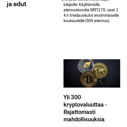
ja edut
lukijoille: Käyttämällä​ ​
alennuskoodia​ ​SRFI17X,​ ​saat​ ​1
%:n treidauskulut​ ​ensimmäiselle​ ​
kuukaudelle​ ​(50%​ ​alennus).
Yli 300
kryptovaluuttaa -
Rajattomasti
mahdollisuuksia