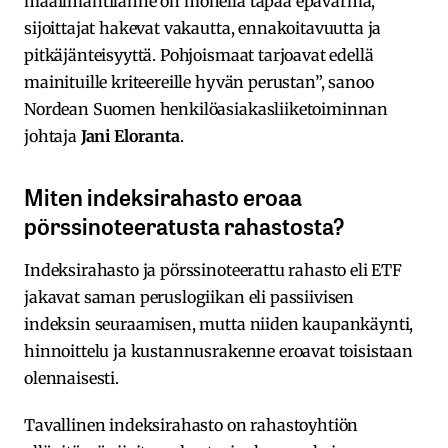
maailmantilanne on monella tapaa epävarma,
sijoittajat hakevat vakautta, ennakoitavuutta ja
pitkäjänteisyyttä. Pohjoismaat tarjoavat edellä
mainituille kriteereille hyvän perustan”, sanoo
Nordean Suomen henkilöasiakasliiketoiminnan
johtaja
Jani Eloranta
.
Miten indeksirahasto eroaa
pörssinoteeratusta rahastosta?
Indeksirahasto ja pörssinoteerattu rahasto eli ETF
jakavat saman peruslogiikan eli passiivisen
indeksin seuraamisen, mutta niiden kaupankäynti,
hinnoittelu ja kustannusrakenne eroavat toisistaan
olennaisesti.
Tavallinen indeksirahasto on rahastoyhtiön