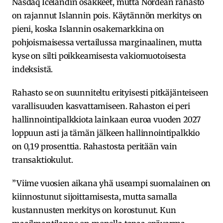
Nasdaq Icelandin osakkeet, mutta Nordean rahasto
on rajannut Islannin pois. Käytännön merkitys on
pieni, koska Islannin osakemarkkina on
pohjoismaisessa vertailussa marginaalinen, mutta
kyse on silti poikkeamisesta vakiomuotoisesta
indeksistä.
Rahasto se on suunniteltu erityisesti pitkäjänteiseen
varallisuuden kasvattamiseen. Rahaston ei peri
hallinnointipalkkiota lainkaan euroa vuoden 2027
loppuun asti ja tämän jälkeen hallinnointipalkkio
on 0,19 prosenttia. Rahastosta peritään vain
transaktiokulut.
”Viime vuosien aikana yhä useampi suomalainen on
kiinnostunut sijoittamisesta, mutta samalla
kustannusten merkitys on korostunut. Kun