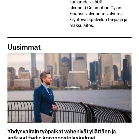
kuukaudelle​ ​(50%​ ​
alennus).Coinmotion Oy on
Finanssivalvonnan valvoma
kryptovarapalvelun tarjoaja ja
maksulaitos.
Uusimmat
Yhdysvaltain työpaikat vähenivät yllättäen ja
sotkivat Fedin koronnostolaskelmat