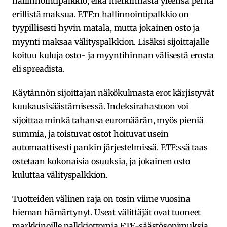
hallinnointipalkkio, eikä merkinnästä yleensä peritä
erillistä maksua. ETF:n hallinnointipalkkio on
tyypillisesti hyvin matala, mutta jokainen osto ja
myynti maksaa välityspalkkion. Lisäksi sijoittajalle
koituu kuluja osto- ja myyntihinnan välisestä erosta
eli spreadista.
Käytännön sijoittajan näkökulmasta erot kärjistyvät
kuukausisäästämisessä. Indeksirahastoon voi
sijoittaa minkä tahansa euromäärän, myös pieniä
summia, ja toistuvat ostot hoituvat usein
automaattisesti pankin järjestelmissä. ETF:ssä taas
ostetaan kokonaisia osuuksia, ja jokainen osto
kuluttaa välityspalkkion.
Tuotteiden välinen raja on tosin viime vuosina
hieman hämärtynyt. Useat välittäjät ovat tuoneet
markkinoille palkkiottomia ETF-säästösopimuksia,