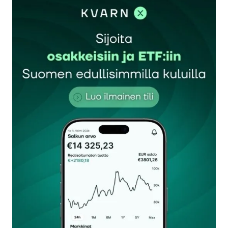
sisään
rekisteröityä
Sähköpostiosoitettasi ei julkaista.
Pakolliset
kentät on merkitty
*
Kommentti
*
Nimesi tai nimimerkkisi
*
Sähköpostiosoitteesi
*