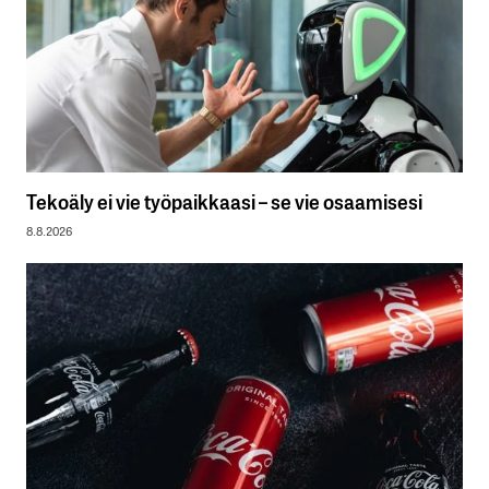
Tekoäly ei vie työpaikkaasi – se vie osaamisesi
8.8.2026