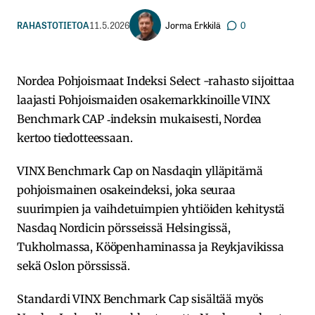
Jorma Erkkilä
RAHASTOTIETOA
11.5.2026
0
Nordea Pohjoismaat Indeksi Select -rahasto sijoittaa
laajasti Pohjoismaiden osakemarkkinoille VINX
Benchmark CAP ‑indeksin mukaisesti, Nordea
kertoo tiedotteessaan.
VINX Benchmark Cap on Nasdaqin ylläpitämä
pohjoismainen osakeindeksi, joka seuraa
suurimpien ja vaihdetuimpien yhtiöiden kehitystä
Nasdaq Nordicin pörsseissä Helsingissä,
Tukholmassa, Kööpenhaminassa ja Reykjavikissa
sekä Oslon pörssissä.
Standardi VINX Benchmark Cap sisältää myös