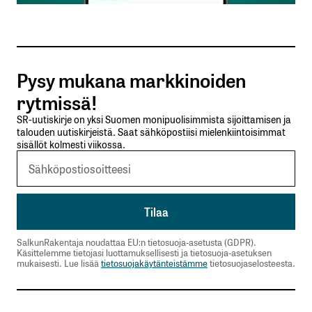
Tilaa SalkunRakentajan uutiskirje
Pysy mukana markkinoiden
Lähetä kommentti
rytmissä!
SR-uutiskirje on yksi Suomen monipuolisimmista sijoittamisen ja
talouden uutiskirjeistä. Saat sähköpostiisi mielenkiintoisimmat
sisällöt kolmesti viikossa.
SalkunRakentaja noudattaa EU:n tietosuoja-asetusta (GDPR).
Käsittelemme tietojasi luottamuksellisesti ja tietosuoja-asetuksen
mukaisesti. Lue lisää
tietosuojakäytänteistämme
tietosuojaselosteesta.