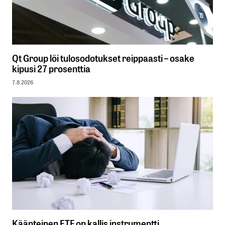
Qt Group löi tulosodotukset reippaasti – osake
kipusi 27 prosenttia
7.8.2026
Käänteinen ETF on kallis instrumentti