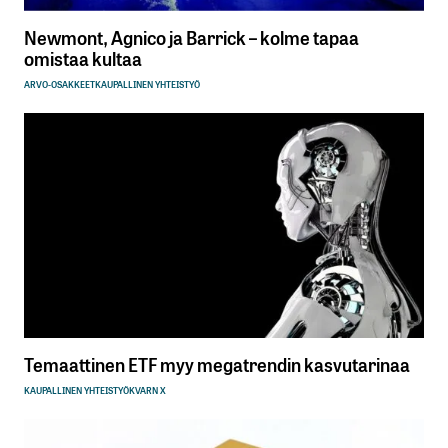
Newmont, Agnico ja Barrick – kolme tapaa
omistaa kultaa
ARVO-OSAKKEET
KAUPALLINEN YHTEISTYÖ
Temaattinen ETF myy megatrendin kasvutarinaa
KAUPALLINEN YHTEISTYÖ
KVARN X