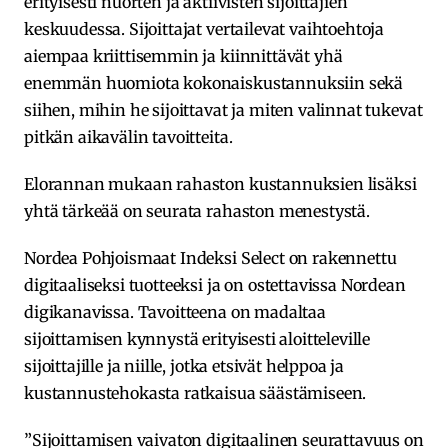
erityisesti nuorten ja aktiivisten sijoittajien
keskuudessa. Sijoittajat vertailevat vaihtoehtoja
aiempaa kriittisemmin ja kiinnittävät yhä
enemmän huomiota kokonaiskustannuksiin sekä
siihen, mihin he sijoittavat ja miten valinnat tukevat
pitkän aikavälin tavoitteita.
Elorannan mukaan rahaston kustannuksien lisäksi
yhtä tärkeää on seurata rahaston menestystä.
Nordea Pohjoismaat Indeksi Select on rakennettu
digitaaliseksi tuotteeksi ja on ostettavissa Nordean
digikanavissa. Tavoitteena on madaltaa
sijoittamisen kynnystä erityisesti aloitteleville
sijoittajille ja niille, jotka etsivät helppoa ja
kustannustehokasta ratkaisua säästämiseen.
”Sijoittamisen vaivaton digitaalinen seurattavuus on