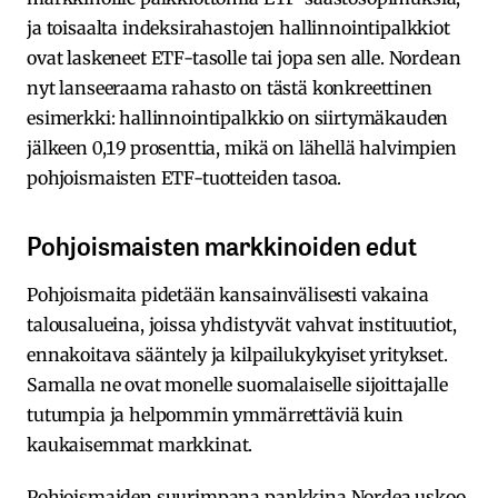
ja toisaalta indeksirahastojen hallinnointipalkkiot
ovat laskeneet ETF-tasolle tai jopa sen alle. Nordean
nyt lanseeraama rahasto on tästä konkreettinen
esimerkki: hallinnointipalkkio on siirtymäkauden
jälkeen 0,19 prosenttia, mikä on lähellä halvimpien
pohjoismaisten ETF-tuotteiden tasoa.
Pohjoismaisten markkinoiden edut
Pohjoismaita pidetään kansainvälisesti vakaina
talousalueina, joissa yhdistyvät vahvat instituutiot,
ennakoitava sääntely ja kilpailukykyiset yritykset.
Samalla ne ovat monelle suomalaiselle sijoittajalle
tutumpia ja helpommin ymmärrettäviä kuin
kaukaisemmat markkinat.
Pohjoismaiden suurimpana pankkina Nordea uskoo