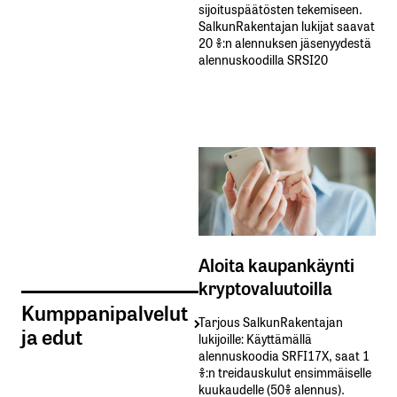
sijoituspäätösten tekemiseen.
SalkunRakentajan lukijat saavat
20 %:n alennuksen jäsenyydestä
alennuskoodilla SRSI20
Aloita kaupankäynti
kryptovaluutoilla
Kumppanipalvelut
Tarjous SalkunRakentajan
ja edut
lukijoille: Käyttämällä​ ​
alennuskoodia​ ​SRFI17X,​ ​saat​ ​1
%:n treidauskulut​ ​ensimmäiselle​ ​
kuukaudelle​ ​(50%​ ​alennus).