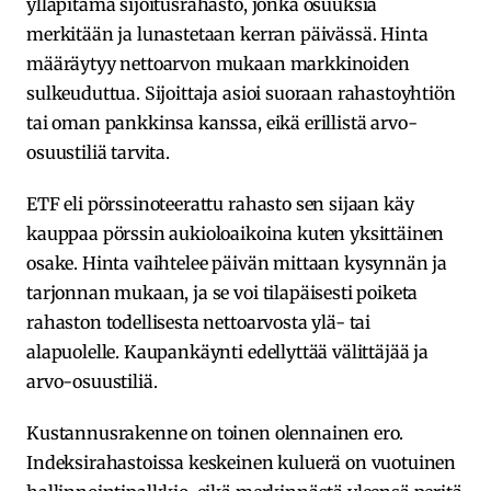
ylläpitämä sijoitusrahasto, jonka osuuksia
merkitään ja lunastetaan kerran päivässä. Hinta
määräytyy nettoarvon mukaan markkinoiden
sulkeuduttua. Sijoittaja asioi suoraan rahastoyhtiön
tai oman pankkinsa kanssa, eikä erillistä arvo-
osuustiliä tarvita.
ETF eli pörssinoteerattu rahasto sen sijaan käy
kauppaa pörssin aukioloaikoina kuten yksittäinen
osake. Hinta vaihtelee päivän mittaan kysynnän ja
tarjonnan mukaan, ja se voi tilapäisesti poiketa
rahaston todellisesta nettoarvosta ylä- tai
alapuolelle. Kaupankäynti edellyttää välittäjää ja
arvo-osuustiliä.
Kustannusrakenne on toinen olennainen ero.
Indeksirahastoissa keskeinen kuluerä on vuotuinen