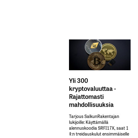
Yli 300
kryptovaluuttaa -
Rajattomasti
mahdollisuuksia
Tarjous SalkunRakentajan
lukijoille: Käyttämällä​ ​
alennuskoodia​ ​SRFI17X,​ ​saat​ ​1
%:n treidauskulut​ ​ensimmäiselle​ ​