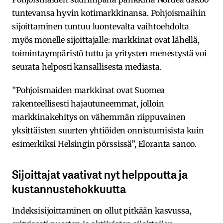
tuntevansa hyvin kotimarkkinansa. Pohjoismaihin
sijoittaminen tuntuu luontevalta vaihtoehdolta
myös monelle sijoittajalle: markkinat ovat lähellä,
toimintaympäristö tuttu ja yritysten menestystä voi
seurata helposti kansallisesta mediasta.
”Pohjoismaiden markkinat ovat Suomea
rakenteellisesti hajautuneemmat, jolloin
markkinakehitys on vähemmän riippuvainen
yksittäisten suurten yhtiöiden onnistumisista kuin
esimerkiksi Helsingin pörssissä”, Eloranta sanoo.
Sijoittajat vaativat nyt helppoutta ja
kustannustehokkuutta
Indeksisijoittaminen on ollut pitkään kasvussa,