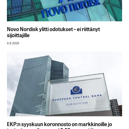
Novo Nordisk ylitti odotukset – ei riittänyt
sijoittajille
6.8.2026
EKP:n syyskuun koronnosto on markkinoille jo