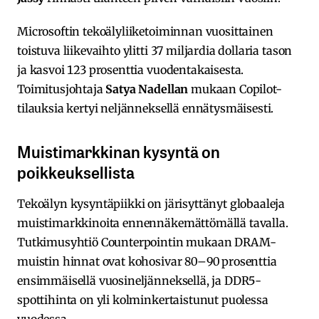
Microsoftin tekoälyliiketoiminnan vuosittainen
toistuva liikevaihto ylitti 37 miljardia dollaria tason
ja kasvoi 123 prosenttia vuodentakaisesta.
Toimitusjohtaja
Satya Nadellan
mukaan Copilot-
tilauksia kertyi neljänneksellä ennätysmäisesti.
Muistimarkkinan kysyntä on
poikkeuksellista
Tekoälyn kysyntäpiikki on järisyttänyt globaaleja
muistimarkkinoita ennennäkemättömällä tavalla.
Tutkimusyhtiö Counterpointin mukaan DRAM-
muistin hinnat ovat kohosivar 80–90 prosenttia
ensimmäisellä vuosineljänneksellä, ja DDR5-
spottihinta on yli kolminkertaistunut puolessa
vuodessa.