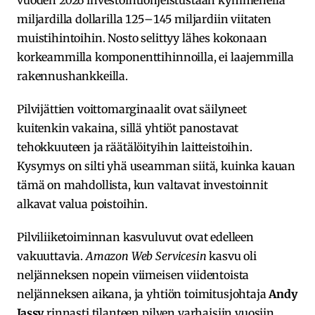
miljardilla dollarilla 125–145 miljardiin viitaten
muistihintoihin. Nosto selittyy lähes kokonaan
korkeammilla komponenttihinnoilla, ei laajemmilla
rakennushankkeilla.
Pilvijättien voittomarginaalit ovat säilyneet
kuitenkin vakaina, sillä yhtiöt panostavat
tehokkuuteen ja räätälöityihin laitteistoihin.
Kysymys on silti yhä useamman siitä, kuinka kauan
tämä on mahdollista, kun valtavat investoinnit
alkavat valua poistoihin.
Pilviliiketoiminnan kasvuluvut ovat edelleen
vakuuttavia.
Amazon Web Servicesin
kasvu oli
neljänneksen nopein viimeisen viidentoista
neljänneksen aikana, ja yhtiön toimitusjohtaja
Andy
Jassy
rinnasti tilanteen pilven varhaisiin vuosiin.