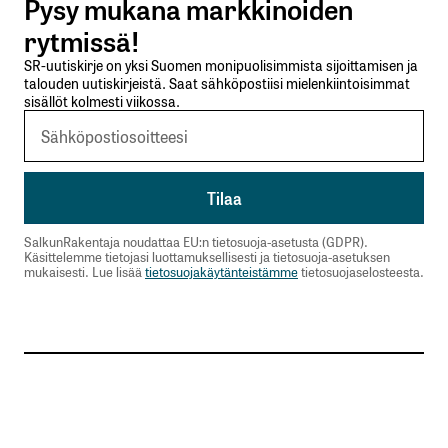
Pysy mukana markkinoiden
Lähetä kommentti
rytmissä!
SR-uutiskirje on yksi Suomen monipuolisimmista sijoittamisen ja
talouden uutiskirjeistä. Saat sähköpostiisi mielenkiintoisimmat
sisällöt kolmesti viikossa.
SalkunRakentaja noudattaa EU:n tietosuoja-asetusta (GDPR).
Käsittelemme tietojasi luottamuksellisesti ja tietosuoja-asetuksen
mukaisesti. Lue lisää
tietosuojakäytänteistämme
tietosuojaselosteesta.