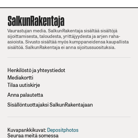
Vaurastujan media. SalkunRakentaja sisältää sisältöjä
sijoittamisesta, taloudesta, yrittäjyydesta ja arjen raha-
asioista. Sivusto sisältää myös kumppaneidensa kaupallista
sisältöä. SalkunRakentaja ei anna sijoitussuosituksia.
Henkilöstö ja yhteystiedot
Mediakortti
Tilaa uutiskirje
Anna palautetta
Sisällöntuottajaksi SalkunRakentajaan
Kuvapankkikuvat:
Depositphotos
Seuraa meitä somessa