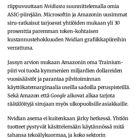
riippuvuuttaan
Nvidiasta
suunnittelemalla omia
ASIC-piirejään. Microsoftin ja Amazonin uusimmat
siru-ratkaisut tarjoavat yhtiöiden mukaan yli 30
prosenttia paremman token-kohtaisen
kustannustehokkuuden Nvidian grafiikkapiireihin
verrattuna.
Jassyn arvion mukaan Amazonin oma Trainium-
piiri voi tuoda kymmenien miljardien dollareiden
vuosisäästöt ja parantaa pilvitoiminnan
käyttökatemarginaalia useilla sadoilla peruspisteillä.
Sekä Amazon että
Google
aikovat alkaa tarjota
räätälöityjä sirujaan myös ulkopuolisille asiakkaille.
Nvidian asema ei kuitenkaan järky hetkessä. Yhtiön
tuotteet pystyvät käsittelemään käytännössä mitä
tahansa tekoälykuormaa, ja koko sektorin