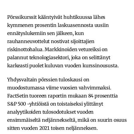
Pörssikurssit kääntyivät huhtikuussa lähes
kymmenen prosentin laskuasennosta uusiin
ennätyslukemiin sen jälkeen, kun
rauhanneuvottelut nostivat sijoittajien
riskinottohalua. Markkinoiden vetureiksi on
palannut teknologiasektori, joka on selittänyt
karkeasti puolet kuluvan vuoden kurssinoususta.
Yhdysvaltain pörssien tuloskausi on
muodostumassa viime vuosien vahvimmaksi.
FactSetin tuoreen raportin mukaan 84 prosenttia
S&P 500 -yhtiöistä on toistaiseksi ylittänyt
analyytikoiden tulosodotukset vuoden
ensimmäiseltä neljännekseltä, mikä on suurin osuus
sitten vuoden 2021 toisen neljänneksen.