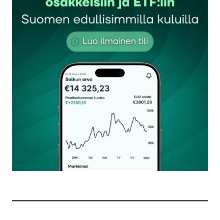
Sähköpostiosoitettasi ei julkaista.
Pakolliset
kentät on merkitty
*
Kommentti
*
Nimesi tai nimimerkkisi
*
Sähköpostiosoitteesi
*
Tilaa SalkunRakentajan uutiskirje