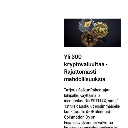
Yli 300
kryptovaluuttaa -
Rajattomasti
mahdollisuuksia
Tarjous SalkunRakentajan
lukijoille: Käyttämällä​ ​
alennuskoodia​ ​SRFI17X,​ ​saat​ ​1
%:n treidauskulut​ ​ensimmäiselle​ ​
kuukaudelle​ ​(50%​ ​alennus).
Coinmotion Oy on
Finanssivalvonnan valvoma
kryptovarapalvelun tarjoaja ja