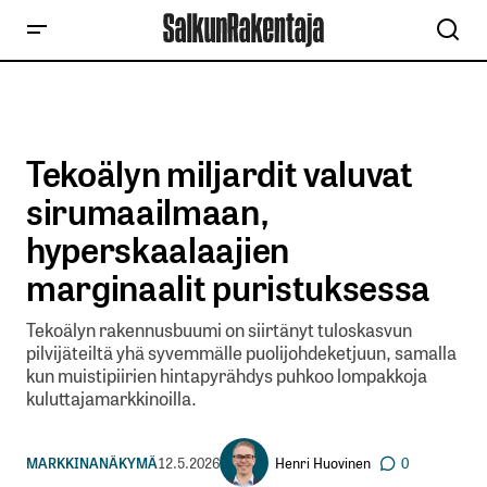
Tekoälyn miljardit valuvat
sirumaailmaan,
hyperskaalaajien
marginaalit puristuksessa
Tekoälyn rakennusbuumi on siirtänyt tuloskasvun
pilvijäteiltä yhä syvemmälle puolijohdeketjuun, samalla
kun muistipiirien hintapyrähdys puhkoo lompakkoja
kuluttajamarkkinoilla.
Henri Huovinen
MARKKINANÄKYMÄ
12.5.2026
0