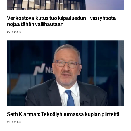
Verkostovaikutus tuo kilpailuedun – viisi yhtiötä
nojaa tähän vallihautaan
27.7.2026
Seth Klarman: Tekoälyhuumassa kuplan piirteitä
21.7.2026