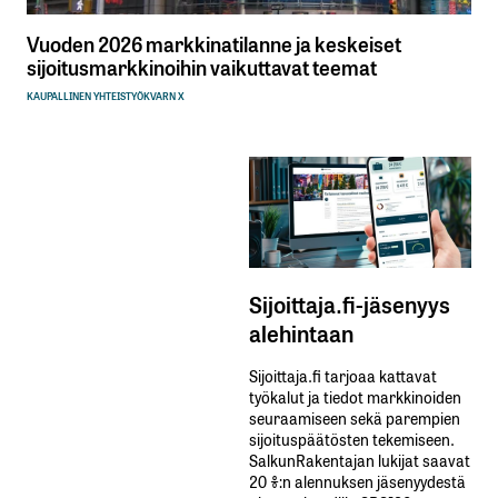
Vuoden 2026 markkinatilanne ja keskeiset
sijoitusmarkkinoihin vaikuttavat teemat
KAUPALLINEN YHTEISTYÖ
KVARN X
Sijoittaja.fi-jäsenyys
alehintaan
Sijoittaja.fi tarjoaa kattavat
työkalut ja tiedot markkinoiden
seuraamiseen sekä parempien
sijoituspäätösten tekemiseen.
SalkunRakentajan lukijat saavat
20 %:n alennuksen jäsenyydestä