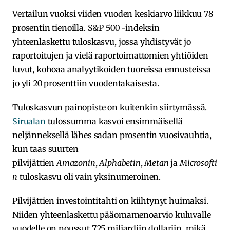
Vertailun vuoksi viiden vuoden keskiarvo liikkuu 78
prosentin tienoilla. S&P 500 -indeksin
yhteenlaskettu tuloskasvu, jossa yhdistyvät jo
raportoitujen ja vielä raportoimattomien yhtiöiden
luvut, kohoaa analyytikoiden tuoreissa ennusteissa
jo yli 20 prosenttiin vuodentakaisesta.
Tuloskasvun painopiste on kuitenkin siirtymässä.
Sirualan
tulossumma kasvoi ensimmäisellä
neljänneksellä lähes sadan prosentin vuosivauhtia,
kun taas suurten
pilvijättien
Amazonin
,
Alphabetin
,
Metan
ja
Microsofti
n
tuloskasvu oli vain yksinumeroinen.
Pilvijättien investointitahti on kiihtynyt huimaksi.
Niiden yhteenlaskettu pääomamenoarvio kuluvalle
vuodelle on noussut 725 miljardiin dollariin, mikä