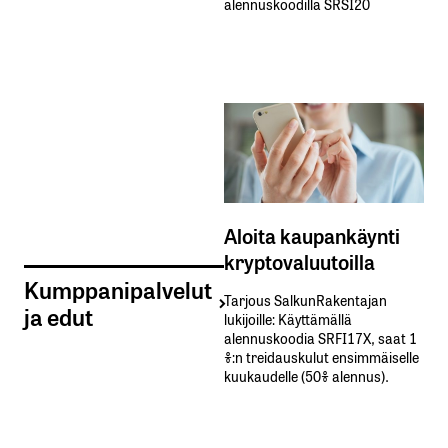
alennuskoodilla SRSI20
Aloita kaupankäynti
kryptovaluutoilla
Kumppanipalvelut
Tarjous SalkunRakentajan
ja edut
lukijoille: Käyttämällä​ ​
alennuskoodia​ ​SRFI17X,​ ​saat​ ​1
%:n treidauskulut​ ​ensimmäiselle​ ​
kuukaudelle​ ​(50%​ ​alennus).