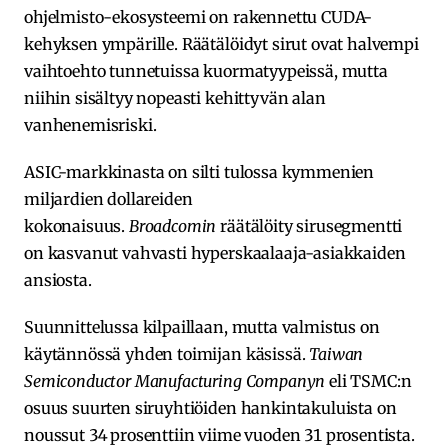
ohjelmisto-ekosysteemi on rakennettu CUDA-
kehyksen ympärille. Räätälöidyt sirut ovat halvempi
vaihtoehto tunnetuissa kuormatyypeissä, mutta
niihin sisältyy nopeasti kehittyvän alan
vanhenemisriski.
ASIC-markkinasta on silti tulossa kymmenien
miljardien dollareiden
kokonaisuus.
Broadcomin
räätälöity sirusegmentti
on kasvanut vahvasti hyperskaalaaja-asiakkaiden
ansiosta.
Suunnittelussa kilpaillaan, mutta valmistus on
käytännössä yhden toimijan käsissä.
Taiwan
Semiconductor Manufacturing Companyn
eli TSMC:n
osuus suurten siruyhtiöiden hankintakuluista on
noussut 34 prosenttiin viime vuoden 31 prosentista.