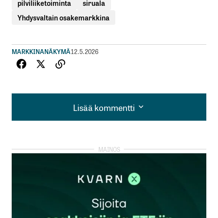
pilviliiketoiminta
siruala
Yhdysvaltain osakemarkkina
MARKKINANÄKYMÄ
12.5.2026
Lisää kommentti
Lisää kommentti
kirjautua
sisään
rekisteröityä