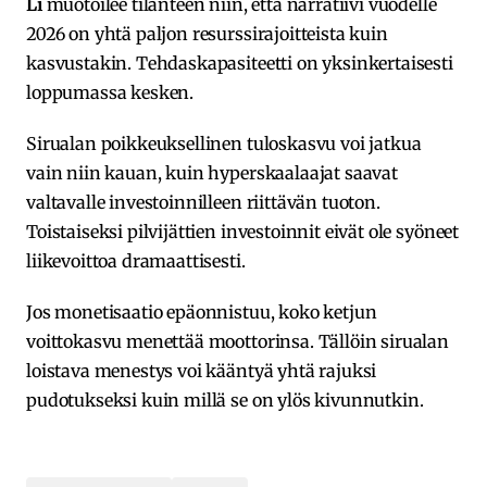
Li
muotoilee tilanteen niin, että narratiivi vuodelle
2026 on yhtä paljon resurssirajoitteista kuin
kasvustakin. Tehdaskapasiteetti on yksinkertaisesti
loppumassa kesken.
Sirualan poikkeuksellinen tuloskasvu voi jatkua
vain niin kauan, kuin hyperskaalaajat saavat
valtavalle investoinnilleen riittävän tuoton.
Toistaiseksi pilvijättien investoinnit eivät ole syöneet
liikevoittoa dramaattisesti.
Jos monetisaatio epäonnistuu, koko ketjun
voittokasvu menettää moottorinsa. Tällöin sirualan
loistava menestys voi kääntyä yhtä rajuksi
pudotukseksi kuin millä se on ylös kivunnutkin.