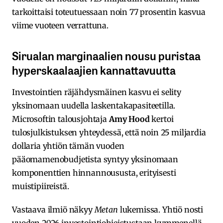
tarkoittaisi toteutuessaan noin 77 prosentin kasvua
viime vuoteen verrattuna.
Sirualan marginaalien nousu puristaa
hyperskaalaajien kannattavuutta
Investointien räjähdysmäinen kasvu ei selity
yksinomaan uudella laskentakapasiteetilla.
Microsoftin talousjohtaja
Amy Hood
kertoi
tulosjulkistuksen yhteydessä, että noin 25 miljardia
dollaria yhtiön tämän vuoden
pääomamenobudjetista syntyy yksinomaan
komponenttien hinnannoususta, erityisesti
muistipiireistä.
Vastaava ilmiö näkyy
Metan
lukemissa. Yhtiö nosti
vuoden 2026 investointiohjeistustaan kymmenellä