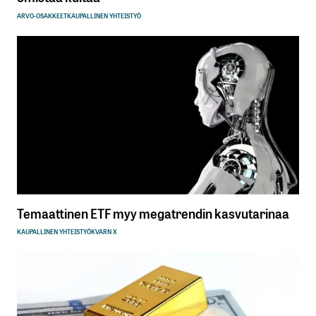
ARVO-OSAKKEET
KAUPALLINEN YHTEISTYÖ
Temaattinen ETF myy megatrendin kasvutarinaa
KAUPALLINEN YHTEISTYÖ
KVARN X