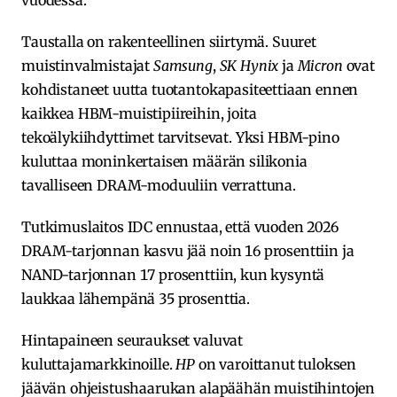
Taustalla on rakenteellinen siirtymä. Suuret
muistinvalmistajat
Samsung
,
SK Hynix
ja
Micron
ovat
kohdistaneet uutta tuotantokapasiteettiaan ennen
kaikkea HBM-muistipiireihin, joita
tekoälykiihdyttimet tarvitsevat. Yksi HBM-pino
kuluttaa moninkertaisen määrän silikonia
tavalliseen DRAM-moduuliin verrattuna.
Tutkimuslaitos IDC ennustaa, että vuoden 2026
DRAM-tarjonnan kasvu jää noin 16 prosenttiin ja
NAND-tarjonnan 17 prosenttiin, kun kysyntä
laukkaa lähempänä 35 prosenttia.
Hintapaineen seuraukset valuvat
kuluttajamarkkinoille.
HP
on varoittanut tuloksen
jäävän ohjeistushaarukan alapäähän muistihintojen