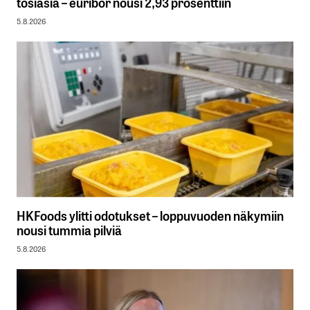
tosiasia – euribor nousi 2,93 prosenttiin
5.8.2026
HKFoods ylitti odotukset – loppuvuoden näkymiin
nousi tummia pilviä
5.8.2026