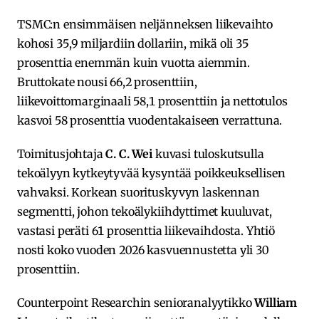
TSMC:n ensimmäisen neljänneksen liikevaihto
kohosi 35,9 miljardiin dollariin, mikä oli 35
prosenttia enemmän kuin vuotta aiemmin.
Bruttokate nousi 66,2 prosenttiin,
liikevoittomarginaali 58,1 prosenttiin ja nettotulos
kasvoi 58 prosenttia vuodentakaiseen verrattuna.
Toimitusjohtaja
C. C. Wei
kuvasi tuloskutsulla
tekoälyyn kytkeytyvää kysyntää poikkeuksellisen
vahvaksi. Korkean suorituskyvyn laskennan
segmentti, johon tekoälykiihdyttimet kuuluvat,
vastasi peräti 61 prosenttia liikevaihdosta. Yhtiö
nosti koko vuoden 2026 kasvuennustetta yli 30
prosenttiin.
Counterpoint Researchin senioranalyytikko
William