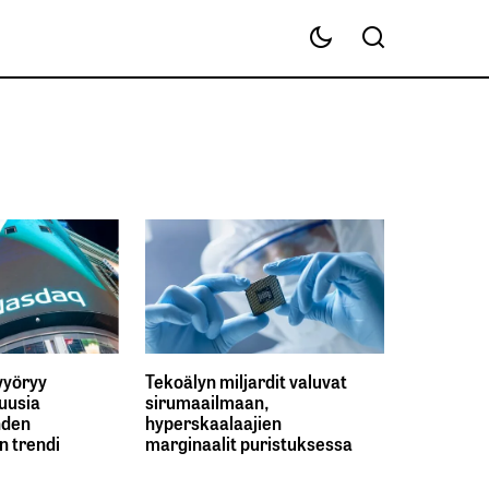
 vyöryy
Tekoälyn miljardit valuvat
uusia
sirumaailmaan,
hden
hyperskaalaajien
 trendi
marginaalit puristuksessa