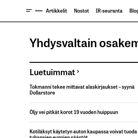
Artikkelit
Nostot
IR-seuranta
Blog
Yhdysvaltain osake
Luetuimmat
Tokmanni tekee mittavat alaskirjaukset – syynä
Dollarstore
Öljy vei pitkät korot 19 vuoden huippuun
Kotiläksyt käytetyn auton kaupassa voivat tuoda
tuhansien eurojen säästöt