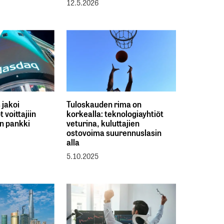
12.5.2026
jakoi
Tuloskauden rima on
 voittajiin
korkealla: teknologiayhtiöt
äin pankki
veturina, kuluttajien
ostovoima suurennuslasin
alla
5.10.2025