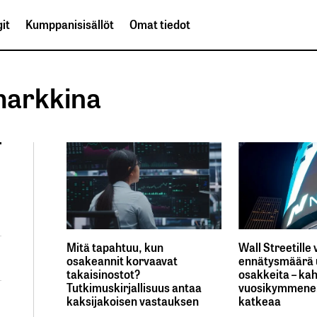
it
Kumppanisisällöt
Omat tiedot
markkina
Mitä tapahtuu, kun
Wall Streetille
osakeannit korvaavat
ennätysmäärä 
takaisinostot?
osakkeita – ka
Tutkimuskirjallisuus antaa
vuosikymmenen
kaksijakoisen vastauksen
katkeaa