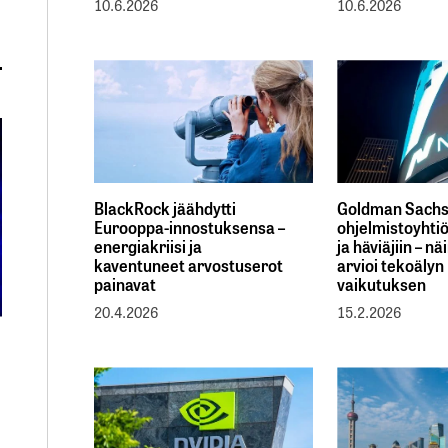
10.6.2026
10.6.2026
BlackRock jäähdytti
Goldman Sachs 
Eurooppa-innostuksensa –
ohjelmistoyhtiöt
energiakriisi ja
ja häviäjiin – n
kaventuneet arvostuserot
arvioi tekoälyn
painavat
vaikutuksen
20.4.2026
15.2.2026