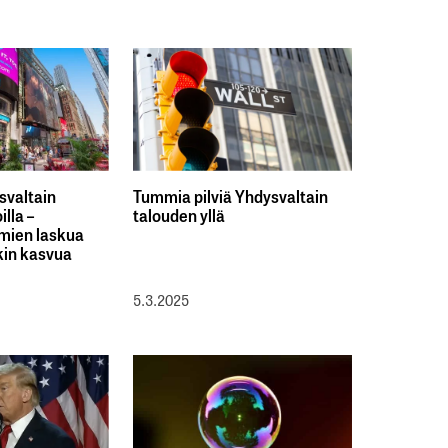
svaltain
Tummia pilviä Yhdysvaltain
lla –
talouden yllä
mien laskua
kin kasvua
5.3.2025