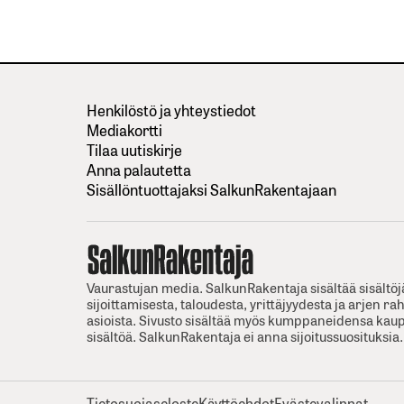
Henkilöstö ja yhteystiedot
Mediakortti
Tilaa uutiskirje
Anna palautetta
Sisällöntuottajaksi SalkunRakentajaan
Vaurastujan media. SalkunRakentaja sisältää sisältöj
sijoittamisesta, taloudesta, yrittäjyydesta ja arjen ra
asioista. Sivusto sisältää myös kumppaneidensa kaup
sisältöä. SalkunRakentaja ei anna sijoitussuosituksia.
Tietosuojaseloste
Käyttöehdot
Evästevalinnat