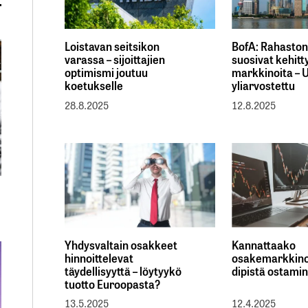
Loistavan seitsikon
BofA: Rahaston
varassa – sijoittajien
suosivat kehitt
optimismi joutuu
markkinoita – 
koetukselle
yliarvostettu
28.8.2025
12.8.2025
Yhdysvaltain osakkeet
Kannattaako
hinnoittelevat
osakemarkkin
täydellisyyttä – löytyykö
dipistä ostami
tuotto Euroopasta?
13.5.2025
12.4.2025