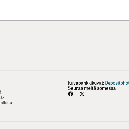
Kuvapankkikuvat:
Depositpho
Seuraa meitä somessa
ä
ha-
allista