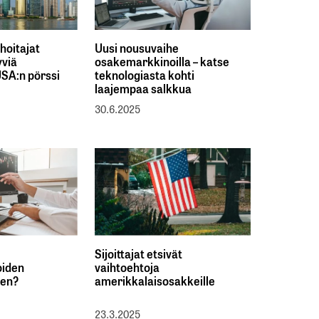
hoitajat
Uusi nousuvaihe
yviä
osakemarkkinoilla – katse
USA:n pörssi
teknologiasta kohti
laajempaa salkkua
30.6.2025
Sijoittajat etsivät
oiden
vaihtoehtoja
nen?
amerikkalaisosakkeille
23.3.2025