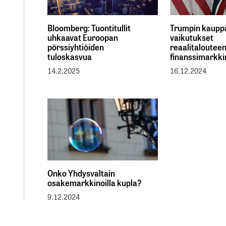
Bloomberg: Tuontitullit
Trumpin kauppa
uhkaavat Euroopan
vaikutukset
pörssiyhtiöiden
reaalitalouteen
tuloskasvua
finanssimarkki
14.2.2025
16.12.2024
Onko Yhdysvaltain
osakemarkkinoilla kupla?
9.12.2024