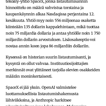
tekoäly-yhtiö SpaceX, jonka listautumisannin
hinnoittelu on määrä vahvistua torstaina ja
kaupankäynnin alkaa Nasdaqissa perjantaina 12.
kesäkuuta. Yhtiö myy noin 556 miljoonaa osaketta
kiinteään 135 dollarin kappalehintaan, mikä tuottaa
noin 75 miljardia dollaria ja antaa yhtiölle noin 1 750
miljardin dollarin arvostuksen. Lisäosakeoptio voi
nostaa annin koon jopa 86 miljardiin dollariin.
Kyseessä on historian suurin listautumisanti, ja
kysyntä on ollut vahvaa. Instituutiosijoittajien
merkinnät ovat ylittäneet tarjolla olevien osakkeiden
määrän moninkertaisesti.
SpaceX ei jää yksin. OpenAI valmistelee
luottamuksellista listautumishakemusta
lähiviikkoina, ja Anthropic harkitsee