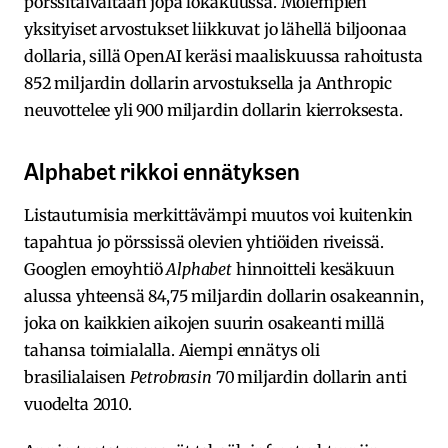
pörssitaivaltaan jopa lokakuussa. Molempien
yksityiset arvostukset liikkuvat jo lähellä biljoonaa
dollaria, sillä OpenAI keräsi maaliskuussa rahoitusta
852 miljardin dollarin arvostuksella ja Anthropic
neuvottelee yli 900 miljardin dollarin kierroksesta.
Alphabet rikkoi ennätyksen
Listautumisia merkittävämpi muutos voi kuitenkin
tapahtua jo pörssissä olevien yhtiöiden riveissä.
Googlen emoyhtiö
Alphabet
hinnoitteli kesäkuun
alussa yhteensä 84,75 miljardin dollarin osakeannin,
joka on kaikkien aikojen suurin osakeanti millä
tahansa toimialalla. Aiempi ennätys oli
brasilialaisen
Petrobrasin
70 miljardin dollarin anti
vuodelta 2010.