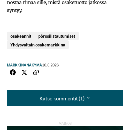
nostaa rimaa sille, mistä osaketuotto jatkossa
syntyy.
osakeannit
pörssilistautumiset
Yhdysvaltain osakemarkkina
MARKKINANÄKYMÄ
10.6.2026
Katso kommentit (1)
Katso kommentit (1)
Pieni korjaus muuten erinomaiseen analyysiin:
Berkshire Hathaway ei ole enää ”Buffettin