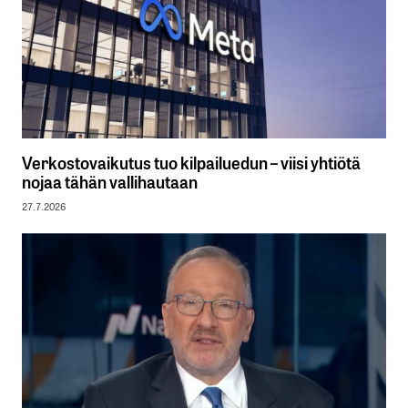
Verkostovaikutus tuo kilpailuedun – viisi yhtiötä
nojaa tähän vallihautaan
27.7.2026