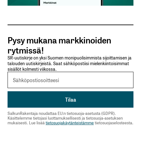
Sähköpostiosoitettasi ei julkaista.
Pakolliset
kentät on merkitty
*
Kommentti
*
Pysy mukana markkinoiden
rytmissä!
SR-uutiskirje on yksi Suomen monipuolisimmista sijoittamisen ja
talouden uutiskirjeistä. Saat sähköpostiisi mielenkiintoisimmat
sisällöt kolmesti viikossa.
Nimesi tai nimimerkkisi
*
Sähköpostiosoitteesi
*
SalkunRakentaja noudattaa EU:n tietosuoja-asetusta (GDPR).
Tilaa SalkunRakentajan uutiskirje
Käsittelemme tietojasi luottamuksellisesti ja tietosuoja-asetuksen
mukaisesti. Lue lisää
tietosuojakäytänteistämme
tietosuojaselosteesta.
Lähetä kommentti