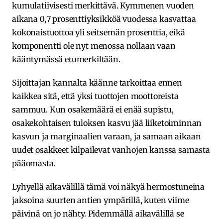
kumulatiivisesti merkittävä. Kymmenen vuoden
aikana 0,7 prosenttiyksikköä vuodessa kasvattaa
kokonaistuottoa yli seitsemän prosenttia, eikä
komponentti ole nyt menossa nollaan vaan
kääntymässä etumerkiltään.
Sijoittajan kannalta käänne tarkoittaa ennen
kaikkea sitä, että yksi tuottojen moottoreista
sammuu. Kun osakemäärä ei enää supistu,
osakekohtaisen tuloksen kasvu jää liiketoiminnan
kasvun ja marginaalien varaan, ja samaan aikaan
uudet osakkeet kilpailevat vanhojen kanssa samasta
pääomasta.
Lyhyellä aikavälillä tämä voi näkyä hermostuneina
jaksoina suurten antien ympärillä, kuten viime
päivinä on jo nähty. Pidemmällä aikavälillä se