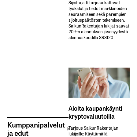
Sijoittaja.fi tarjoaa kattavat
työkalut ja tiedot markkinoiden
seuraamiseen sekä parempien
sijoituspäätösten tekemiseen.
SalkunRakentajan lukijat saavat
20 %:n alennuksen jäsenyydestä
alennuskoodilla SRSI20
Aloita kaupankäynti
kryptovaluutoilla
Kumppanipalvelut
Tarjous SalkunRakentajan
ja edut
lukijoille: Käyttämällä​ ​