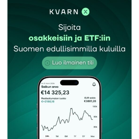
Berkshire Hathaway” kuin siinä mielessä että hän
lienee yhä suurin osakkeenomistaja. Hän siirtyi
vuodenvaihteessa operatiivisesta johdosta eikä
siten todennäköisesti ole päättänyt Alphabetin
osakeantiin osallistumisesta.
kr70
10.6.2026 at 14:53
Vastaa
kirjautua
sisään
rekisteröityä