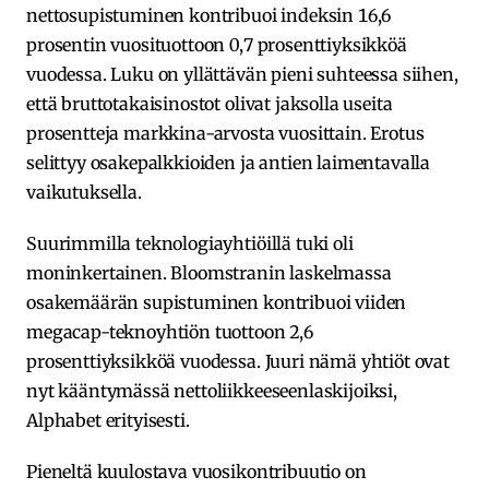
nettosupistuminen kontribuoi indeksin 16,6
prosentin vuosituottoon 0,7 prosenttiyksikköä
vuodessa. Luku on yllättävän pieni suhteessa siihen,
että bruttotakaisinostot olivat jaksolla useita
prosentteja markkina-arvosta vuosittain. Erotus
selittyy osakepalkkioiden ja antien laimentavalla
vaikutuksella.
Suurimmilla teknologiayhtiöillä tuki oli
moninkertainen. Bloomstranin laskelmassa
osakemäärän supistuminen kontribuoi viiden
megacap-teknoyhtiön tuottoon 2,6
prosenttiyksikköä vuodessa. Juuri nämä yhtiöt ovat
nyt kääntymässä nettoliikkeeseenlaskijoiksi,
Alphabet erityisesti.
Pieneltä kuulostava vuosikontribuutio on