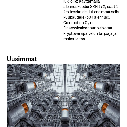
lukijoille: Käyttämällä​ ​
alennuskoodia​ ​SRFI17X,​ ​saat​ ​1
%:n treidauskulut​ ​ensimmäiselle​ ​
kuukaudelle​ ​(50%​ ​alennus).
Coinmotion Oy on
Finanssivalvonnan valvoma
kryptovarapalvelun tarjoaja ja
maksulaitos.
Uusimmat