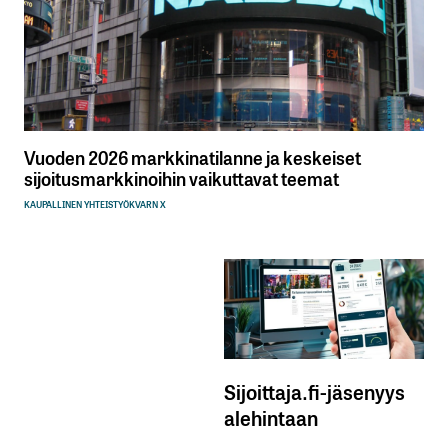
Vuoden 2026 markkinatilanne ja keskeiset
sijoitusmarkkinoihin vaikuttavat teemat
KAUPALLINEN YHTEISTYÖ
KVARN X
Sijoittaja.fi-jäsenyys
alehintaan