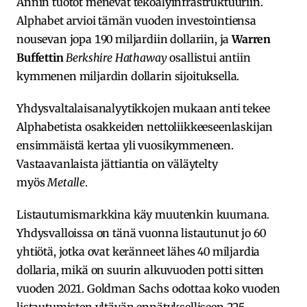
Annin tuotot menevät tekoälyinfrastruktuuriin.
Alphabet arvioi tämän vuoden investointiensa
nousevan jopa 190 miljardiin dollariin, ja
Warren
Buffettin
Berkshire Hathaway
osallistui antiin
kymmenen miljardin dollarin sijoituksella.
Yhdysvaltalaisanalyytikkojen mukaan anti tekee
Alphabetista osakkeiden nettoliikkeeseenlaskijan
ensimmäistä kertaa yli vuosikymmeneen.
Vastaavanlaista jättiantia on väläytelty
myös
Metalle
.
Listautumismarkkina käy muutenkin kuumana.
Yhdysvalloissa on tänä vuonna listautunut jo 60
yhtiötä, jotka ovat keränneet lähes 40 miljardia
dollaria, mikä on suurin alkuvuoden potti sitten
vuoden 2021. Goldman Sachs odottaa koko vuoden
listautumisten yltävän ennätykselliseen 225