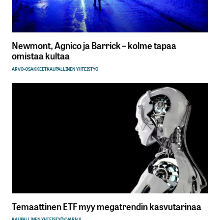
Newmont, Agnico ja Barrick – kolme tapaa
omistaa kultaa
ARVO-OSAKKEET
KAUPALLINEN YHTEISTYÖ
Temaattinen ETF myy megatrendin kasvutarinaa
KAUPALLINEN YHTEISTYÖ
KVARN X