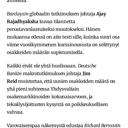
anneissa.
Barclaysin
globaalin tutkimuksen johtaja
Ajay
Rajadhyaksha
kuvaa tilannetta
perustavanlaatuiseksi muutokseksi. Hänen
mukaansa edessä on aito testi sille, kuinka suuri osa
viime vuosikymmenen kurssinoususta on selittynyt
osakkeiden määrän supistumisella.
Kaikki eivät ole yhtä huolissaan.
Deutsche
Bankin
makrotutkimuksen johtaja
Jim
Reid
muistuttaa, että uusien osakkeiden määrä on
yhä pieni suhteessa Yhdysvaltain
osakemarkkinoiden kokonaisarvoon, ja
tekoälysijoitusten kysyntä on poikkeuksellisen
vahvaa.
Varovaisempaa näkemystä edustaa
Richard Bernstein