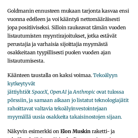
Goldmanin ennusteen mukaan tarjonta kasvaa ensi
vuonna edelleen ja voi kääntyä nettomääräisesti
jopa positiiviseksi. Silloin raukeavat tämän vuoden
listautumisten myyntirajoitukset, jotka estävät
perustajia ja varhaisia sijoittajia myymästä
osakkeitaan tyypillisesti puolen vuoden ajan
listautumisesta.
Käänteen taustalla on kaksi voimaa.
Tekoälyyn
kytkeytyvät
jättiyhtiöt
SpaceX
,
OpenAI
ja
Anthropic
ovat tulossa
pörssiin, ja samaan aikaan jo listatut teknologiajätit
rahoittavat valtavia tekoälyinvestointejaan
myymällä uusia osakkeita takaisinostojen sijaan.
Näkyvin esimerkki on
Elon Muskin
raketti- ja