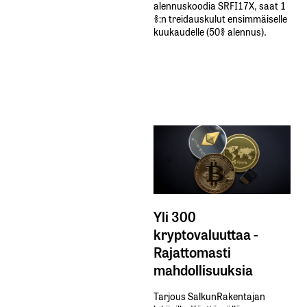
alennuskoodia​ ​SRFI17X,​ ​saat​ ​1
%:n treidauskulut​ ​ensimmäiselle​ ​
kuukaudelle​ ​(50%​ ​alennus).
Yli 300
kryptovaluuttaa -
Rajattomasti
mahdollisuuksia
Tarjous SalkunRakentajan