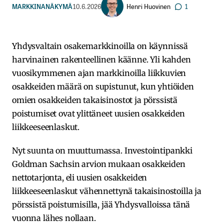
Henri Huovinen
MARKKINANÄKYMÄ
10.6.2026
1
Yhdysvaltain osakemarkkinoilla on käynnissä
harvinainen rakenteellinen käänne. Yli kahden
vuosikymmenen ajan markkinoilla liikkuvien
osakkeiden määrä on supistunut, kun yhtiöiden
omien osakkeiden takaisinostot ja pörssistä
poistumiset ovat ylittäneet uusien osakkeiden
liikkeeseenlaskut.
Nyt suunta on muuttumassa. Investointipankki
Goldman Sachsin arvion mukaan osakkeiden
nettotarjonta, eli uusien osakkeiden
liikkeeseenlaskut vähennettynä takaisinostoilla ja
pörssistä poistumisilla, jää Yhdysvalloissa tänä
vuonna lähes nollaan.