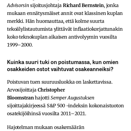
Advisorsin
sijoitusjohtaja
Richard Bernstein
, jonka
mukaan ennätysmäiset annit ovat klassinen kuplan
merkki. Hän huomauttaa, että kolme suurta
tekoälylistautumista ylittävät inflaatiokorjattunakin
koko teknokuplan aikaisen antivolyymin vuosilta
1999–2000.
Kuinka suuri tuki on poistumassa, kun omien
osakkeiden ostot vaihtuvat osakeanneiksi?
Poistuvan tuen suuruusluokka on laskettavissa.
Arvosijoittaja
Christopher
Bloomstran
hajotti
Semper Augustuksen
sijoittajakirjeessä S&P 500 -indeksin kokonaistuoton
osatekijöihinsä vuosilta 2011–2021.
Hajotelman mukaan osakemäärän