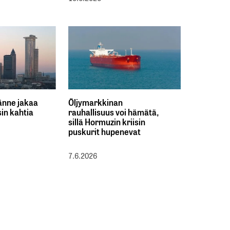
änne jakaa
Öljymarkkinan
in kahtia
rauhallisuus voi hämätä,
sillä Hormuzin kriisin
puskurit hupenevat
7.6.2026