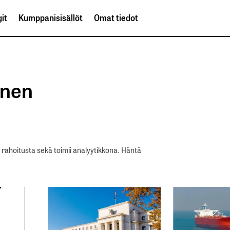
it
Kumppanisisällöt
Omat tiedot
inen
rahoitusta sekä toimii analyytikkona. Häntä