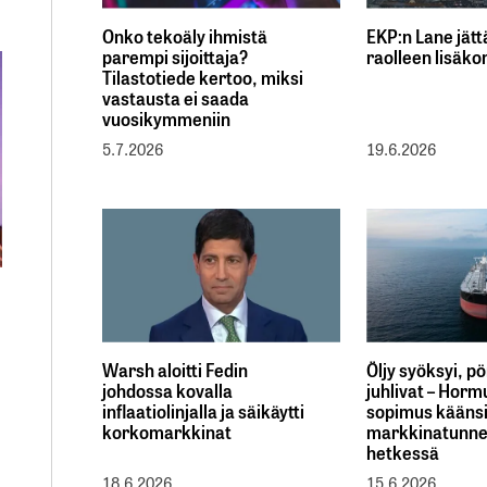
Onko tekoäly ihmistä
EKP:n Lane jät
parempi sijoittaja?
raolleen lisäko
Tilastotiede kertoo, miksi
vastausta ei saada
vuosikymmeniin
5.7.2026
19.6.2026
Warsh aloitti Fedin
Öljy syöksyi, pö
johdossa kovalla
juhlivat – Hor
inflaatiolinjalla ja säikäytti
sopimus kääns
korkomarkkinat
markkinatunn
hetkessä
18.6.2026
15.6.2026