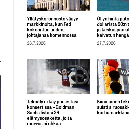
Yllätyskoronnosto väijyy
Öljyn hinta put
markkinoita, kun Fed
dollarista 90:n
kokoontuu uuden
ja keskuspankit
johtajansa komennossa
kaivatun heng
28.7.2026
27.7.2026
Tekoäly ei käy puolestasi
Kiinalainen tek
konsertissa – Goldman
suisti siruosak
Sachs listasi 36
karhumarkkin
elämysosaketta, joita
murros ei uhkaa