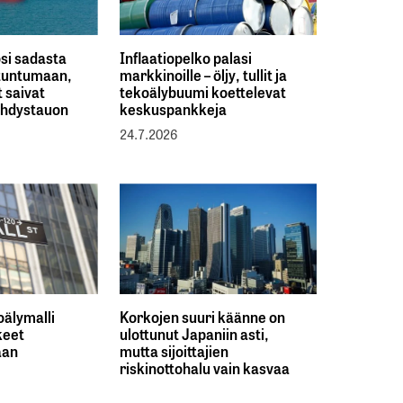
osi sadasta
Inflaatiopelko palasi
 tuntumaan,
markkinoille – öljy, tullit ja
 saivat
tekoälybuumi koettelevat
ähdystauon
keskuspankkeja
24.7.2026
oälymalli
Korkojen suuri käänne on
keet
ulottunut Japaniin asti,
aan
mutta sijoittajien
riskinottohalu vain kasvaa