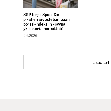
S&P torjui SpaceX:n
pikatien arvostetuimpaan
pörssi-indeksiin – syynä
yksinkertainen sääntö
5.6.2026
Lisää arti
Lisää arti