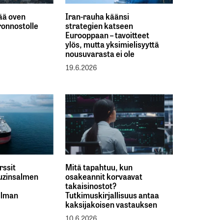
tää oven
Iran-rauha käänsi
ronnostolle
strategien katseen
Eurooppaan – tavoitteet
ylös, mutta yksimielisyyttä
nousuvarasta ei ole
19.6.2026
rssit
Mitä tapahtuu, kun
muzinsalmen
osakeannit korvaavat
i
takaisinostot?
elman
Tutkimuskirjallisuus antaa
kaksijakoisen vastauksen
10.6.2026