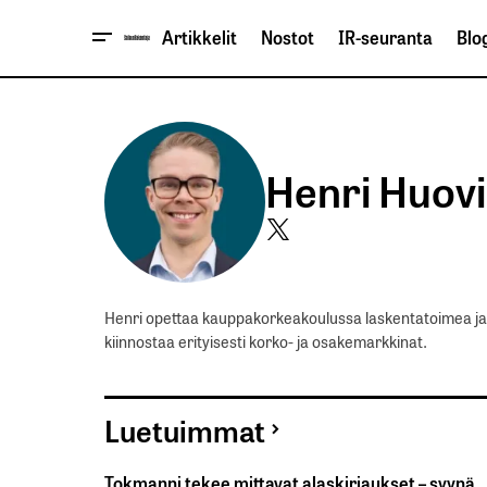
Artikkelit
Nostot
IR-seuranta
Blog
Henri Huov
Henri opettaa kauppakorkeakoulussa laskentatoimea ja 
kiinnostaa erityisesti korko- ja osakemarkkinat.
Luetuimmat
Tokmanni tekee mittavat alaskirjaukset – syynä