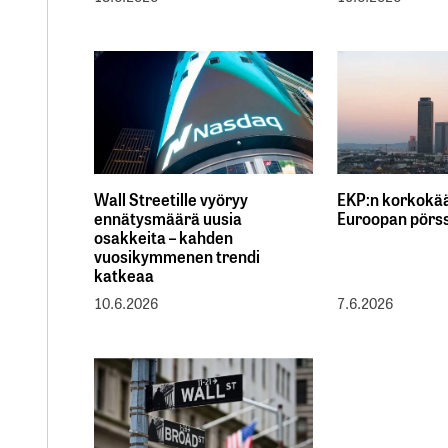
Wall Streetille vyöryy
EKP:n korkokä
ennätysmäärä uusia
Euroopan pörss
osakkeita – kahden
vuosikymmenen trendi
katkeaa
10.6.2026
7.6.2026