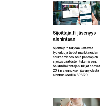
Sijoittaja.fi-jäsenyys
alehintaan
Sijoittaja.fi tarjoaa kattavat
työkalut ja tiedot markkinoiden
seuraamiseen sekä parempien
sijoituspäätösten tekemiseen.
SalkunRakentajan lukijat saavat
20 %:n alennuksen jäsenyydestä
alennuskoodilla SRSI20