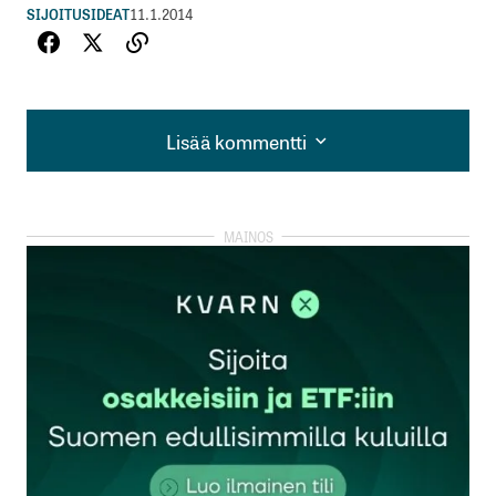
SIJOITUSIDEAT
11.1.2014
Lisää kommentti
Lisää kommentti
kirjautua
sisään
rekisteröityä
Sähköpostiosoitettasi ei julkaista.
Pakolliset
kentät on merkitty
*