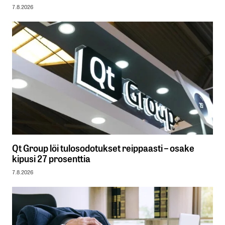
7.8.2026
Qt Group löi tulosodotukset reippaasti – osake
kipusi 27 prosenttia
7.8.2026