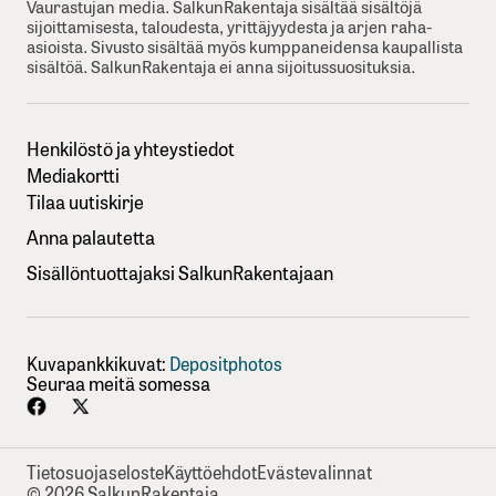
Vaurastujan media. SalkunRakentaja sisältää sisältöjä
sijoittamisesta, taloudesta, yrittäjyydesta ja arjen raha-
asioista. Sivusto sisältää myös kumppaneidensa kaupallista
sisältöä. SalkunRakentaja ei anna sijoitussuosituksia.
Henkilöstö ja yhteystiedot
Mediakortti
Tilaa uutiskirje
Anna palautetta
Sisällöntuottajaksi SalkunRakentajaan
Kuvapankkikuvat:
Depositphotos
Seuraa meitä somessa
Tietosuojaseloste
Käyttöehdot
Evästevalinnat
© 2026 SalkunRakentaja