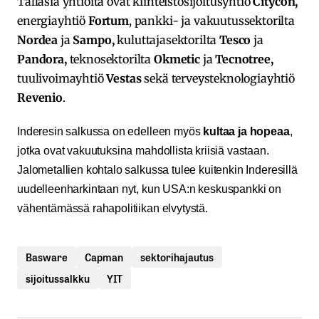
Tälläsia yhtiöitä ovat kiinteistösijoitusyhtiö
Citycon,
energiayhtiö
Fortum
, pankki- ja vakuutussektorilta
Nordea
ja
Sampo,
kuluttajasektorilta
Tesco
ja
Pandora,
teknosektorilta
Okmetic
ja
Tecnotree,
tuulivoimayhtiö
Vestas
sekä terveysteknologiayhtiö
Revenio
.
Inderesin salkussa on edelleen myös
kultaa ja hopeaa
,
jotka ovat vakuutuksina mahdollista kriisiä vastaan.
Jalometallien kohtalo salkussa tulee kuitenkin Inderesillä
uudelleenharkintaan nyt, kun USA:n keskuspankki on
vähentämässä rahapolitiikan elvytystä.
Basware
Capman
sektorihajautus
sijoitussalkku
YIT