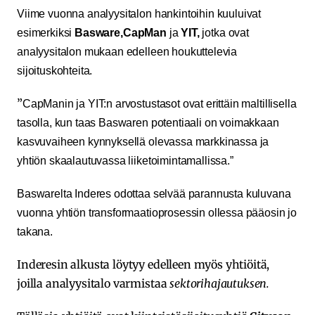
Viime vuonna analyysitalon hankintoihin kuuluivat
esimerkiksi
Basware,
CapMan
ja
YIT,
jotka ovat
analyysitalon mukaan edelleen houkuttelevia
sijoituskohteita.
”
CapManin ja YIT:n arvostustasot ovat erittäin maltillisella
tasolla, kun taas Baswaren potentiaali on voimakkaan
kasvuvaiheen kynnyksellä olevassa markkinassa ja
yhtiön skaalautuvassa liiketoimintamallissa.”
Baswarelta Inderes odottaa selvää parannusta kuluvana
vuonna yhtiön transformaatioprosessin ollessa pääosin jo
takana.
Inderesin alkusta löytyy edelleen myös yhtiöitä,
joilla analyysitalo varmistaa
sektorihajautuksen.