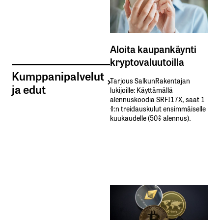
Aloita kaupankäynti
kryptovaluutoilla
Kumppanipalvelut
Tarjous SalkunRakentajan
ja edut
lukijoille: Käyttämällä​ ​
alennuskoodia​ ​SRFI17X,​ ​saat​ ​1
%:n treidauskulut​ ​ensimmäiselle​ ​
kuukaudelle​ ​(50%​ ​alennus).