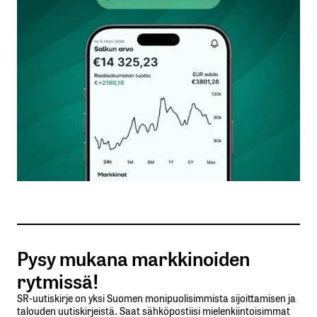
Kommentti
*
Nimesi tai nimimerkkisi
*
Sähköpostiosoitteesi
*
Tilaa SalkunRakentajan uutiskirje
Pysy mukana markkinoiden
Lähetä kommentti
rytmissä!
SR-uutiskirje on yksi Suomen monipuolisimmista sijoittamisen ja
talouden uutiskirjeistä. Saat sähköpostiisi mielenkiintoisimmat