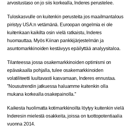
arvostustaso on jo siis korkealla, Inderes perustelee.
Tuloskasvulle on kuitenkin perusteita jos maailmantalous
piristyy USA:n vetämänä. Euroopan ongelmia ei ole
kuitenkaan kaikilta osin vielä ratkaistu, Inderes
huomauttaa. Myös Kiinan pankkijärjestelmän ja
asuntomarkkinoiden kestävyys epäilyttää analyysitaloa.
Tilanteessa jossa osakemarkkinoiden optimismi on
epävakaalla pohjalla, tulee osakemarkkinoiden
volatiliteetti luultavasti kasvamaan, Inderes ennustaa.
”Nousutrendin jatkuessa haluamme kuitenkin olla
mukana korkealla osakepainolla.”
Kaikesta huolimatta kotimarkkinoilta löytyy kuitenkin vielä
Inderesin mielestä osakkeita, joissa on tuottopotentiaalia
vuonna 2014.