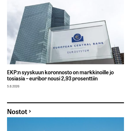
EKP:n syyskuun koronnosto on markkinoille jo
tosiasia – euribor nousi 2,93 prosenttiin
5.8.2026
Nostot