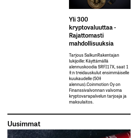
Yli 300
kryptovaluuttaa -
Rajattomasti
mahdollisuuksia
Tarjous SalkunRakentajan
lukijoille: Käyttämällä​ ​
alennuskoodia​ ​SRFI17X,​ ​saat​ ​1
%:n treidauskulut​ ​ensimmäiselle​ ​
kuukaudelle​ ​(50%​ ​
alennus).Coinmotion Oy on
Finanssivalvonnan valvoma
kryptovarapalvelun tarjoaja ja
maksulaitos.
Uusimmat