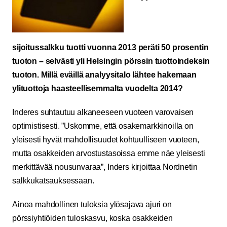
sijoitussalkku tuotti vuonna 2013 peräti 50 prosentin
tuoton – selvästi yli Helsingin pörssin tuottoindeksin
tuoton. Millä eväillä analyysitalo lähtee hakemaan
ylituottoja haasteellisemmalta vuodelta 2014?
Inderes suhtautuu alkaneeseen vuoteen varovaisen
optimistisesti. ”
Uskomme, että osakemarkkinoilla on
yleisesti hyvät mahdollisuudet kohtuulliseen vuoteen,
mutta osakkeiden arvostustasoissa emme näe yleisesti
merkittävää nousunvaraa”, Inders kirjoittaa Nordnetin
salkkukatsauksessaan.
Ainoa mahdollinen tuloksia ylösajava ajuri on
pörssiyhtiöiden tuloskasvu, koska osakkeiden