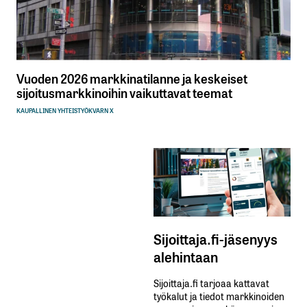
Vuoden 2026 markkinatilanne ja keskeiset
sijoitusmarkkinoihin vaikuttavat teemat
KAUPALLINEN YHTEISTYÖ
KVARN X
Sijoittaja.fi-jäsenyys
alehintaan
Sijoittaja.fi tarjoaa kattavat
työkalut ja tiedot markkinoiden