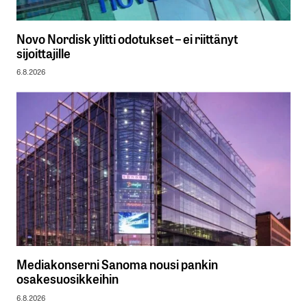
Novo Nordisk ylitti odotukset – ei riittänyt
sijoittajille
6.8.2026
Mediakonserni Sanoma nousi pankin
osakesuosikkeihin
6.8.2026