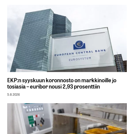
EKP:n syyskuun koronnosto on markkinoille jo
tosiasia – euribor nousi 2,93 prosenttiin
5.8.2026