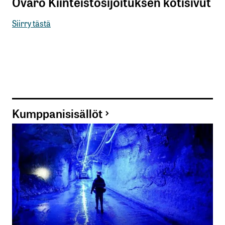
Ovaro Kiinteistösijoituksen kotisivut
Siirry tästä
Kumppanisisällöt