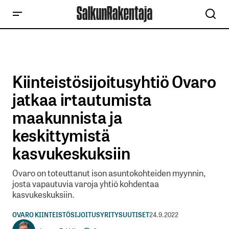
Kiinteistösijoitusyhtiö Ovaro
jatkaa irtautumista
maakunnista ja
keskittymistä
kasvukeskuksiin
Ovaro on toteuttanut ison asuntokohteiden myynnin,
josta vapautuvia varoja yhtiö kohdentaa
kasvukeskuksiin.
OVARO KIINTEISTÖSIJOITUS
YRITYSUUTISET
24.9.2022