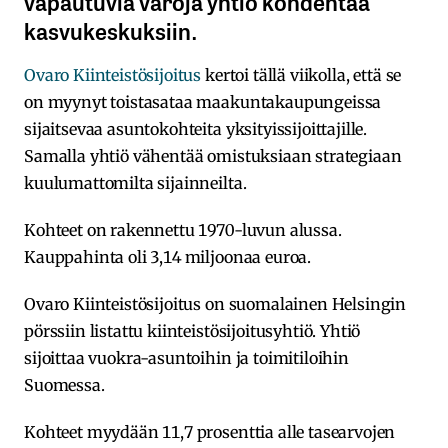
vapautuvia varoja yhtiö kohdentaa
kasvukeskuksiin.
Ovaro Kiinteistösijoitus
kertoi tällä viikolla, että se
on myynyt toistasataa maakuntakaupungeissa
sijaitsevaa asuntokohteita yksityissijoittajille.
Samalla yhtiö vähentää omistuksiaan strategiaan
kuulumattomilta sijainneilta.
Kohteet on rakennettu 1970-luvun alussa.
Kauppahinta oli 3,14 miljoonaa euroa.
Ovaro Kiinteistösijoitus on suomalainen Helsingin
pörssiin listattu kiinteistösijoitusyhtiö. Yhtiö
sijoittaa vuokra-asuntoihin ja toimitiloihin
Suomessa.
Kohteet myydään 11,7 prosenttia alle tasearvojen