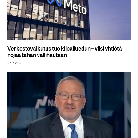
Verkostovaikutus tuo kilpailuedun – viisi yhtiötä
nojaa tähän vallihautaan
27.7.2026