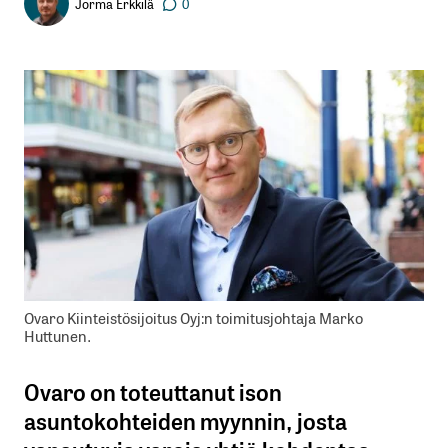
Jorma Erkkilä
0
Ovaro Kiinteistösijoitus Oyj:n toimitusjohtaja Marko
Huttunen.
Ovaro on toteuttanut ison
asuntokohteiden myynnin, josta