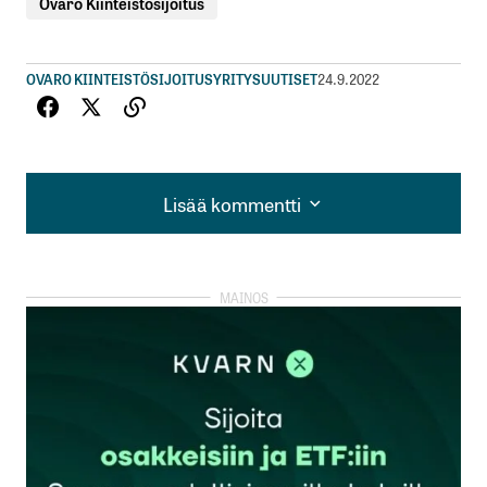
Ovaro Kiinteistösijoitus
OVARO KIINTEISTÖSIJOITUS
YRITYSUUTISET
24.9.2022
Lisää kommentti
Lisää kommentti
kirjautua
sisään
rekisteröityä