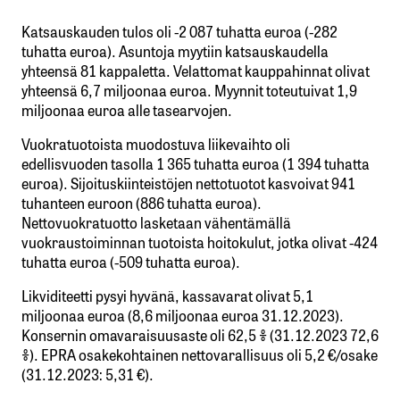
Katsauskauden tulos oli -2 087 tuhatta euroa (-282
tuhatta euroa). Asuntoja myytiin katsauskaudella
yhteensä 81 kappaletta. Velattomat kauppahinnat olivat
yhteensä 6,7 miljoonaa euroa. Myynnit toteutuivat 1,9
miljoonaa euroa alle tasearvojen.
Vuokratuotoista muodostuva liikevaihto oli
edellisvuoden tasolla 1 365 tuhatta euroa (1 394 tuhatta
euroa). Sijoituskiinteistöjen nettotuotot kasvoivat 941
tuhanteen euroon (886 tuhatta euroa).
Nettovuokratuotto lasketaan vähentämällä
vuokraustoiminnan tuotoista hoitokulut, jotka olivat -424
tuhatta euroa (-509 tuhatta euroa).
Likviditeetti pysyi hyvänä, kassavarat olivat 5,1
miljoonaa euroa (8,6 miljoonaa euroa 31.12.2023).
Konsernin omavaraisuusaste oli 62,5 % (31.12.2023 72,6
%). EPRA osakekohtainen nettovarallisuus oli 5,2 €/osake
(31.12.2023: 5,31 €).