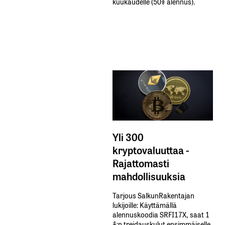
kuukaudelle​ ​(50%​ ​alennus).
Yli 300
kryptovaluuttaa -
Rajattomasti
mahdollisuuksia
Tarjous SalkunRakentajan
lukijoille: Käyttämällä​ ​
alennuskoodia​ ​SRFI17X,​ ​saat​ ​1
%:n treidauskulut​ ​ensimmäiselle​ ​