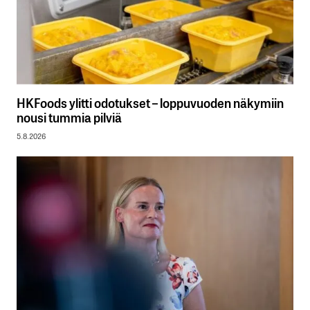
HKFoods ylitti odotukset – loppuvuoden näkymiin
nousi tummia pilviä
5.8.2026