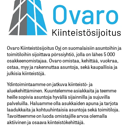
Ovaro Kiinteistösijoitus Oyj on suomalaisiin asuntoihin ja
toimitiloihin sijoittava pörssiyhtiö, jolla on lähes 5 000
osakkeenomistajaa. Ovaro omistaa, kehittää, vuokraa,
ostaa, myy ja rakennuttaa asuntoja, sekä kaupallisia ja
julkisia kiinteistöjä.
Ydintoimintaamme on jatkuva kiinteistö- ja
aluekehittäminen. Kuuntelemme asiakkaita ja teemme
heille sopivia asuntoja hyvällä sijainnilla ja sujuvilla
palveluilla. Haluamme olla asukkaiden apuna ja tarjota
laadukkaita ja kohtuuhintaisia asuntoja sekä toimitiloja.
Tavoitteemme on luoda omistajille arvoa olemalla
aktiivinen ja osaava kiinteistökehittäjä.