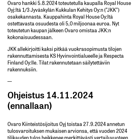
Ovaro hankki 5.8.2024 toteutetulla kaupalla Royal House
Oyj:ltä 1/3 Jyväskylän Kukkulan Kehitys Oy:n (”JKK”)
osakekannasta. Kauppahinta Royal House Oy:ltä
ostettavasta osuudesta oli 5,0 miljoonaa euroa. Nyt
toteutetun kaupan jälkeen Ovaro omistaa JKK:n
kokonaisuudessaan.
JKK allekirjoitti kaksi pitkää vuokrasopimusta tilojen
rakennuttamisesta KS Hyvinvointialueelle ja Respecta
Finland Oy:lle. Tilat rakennutetaan säilytettäviin
rakennuksiin.
—
Ohjeistus 14.11.2024
(ennallaan)
Ovaro Kiinteistösijoitus Oyj toistaa 27.9.2024 annetun
tulosvaroituksen mukaisen arvionsa, että vuoden 2024
tilikauden tulos heikkenee merkittävästi vertailuvuoteen