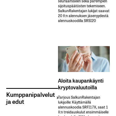
seuraamiseen sekä parempien
sijoituspäätösten tekemiseen.
SalkunRakentajan lukijat saavat
20 %:n alennuksen jäsenyydestä
alennuskoodilla SRSI20
Aloita kaupankäynti
kryptovaluutoilla
Kumppanipalvelut
Tarjous SalkunRakentajan
ja edut
lukijoille: Käyttämällä​ ​
alennuskoodia​ ​SRFI17X,​ ​saat​ ​1
%:n treidauskulut​ ​ensimmäiselle​ ​