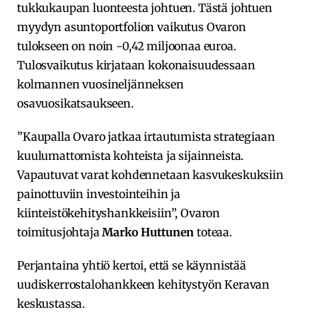
tukkukaupan luonteesta johtuen. Tästä johtuen
myydyn asuntoportfolion vaikutus Ovaron
tulokseen on noin -0,42 miljoonaa euroa.
Tulosvaikutus kirjataan kokonaisuudessaan
kolmannen vuosineljänneksen
osavuosikatsaukseen.
”Kaupalla Ovaro jatkaa irtautumista strategiaan
kuulumattomista kohteista ja sijainneista.
Vapautuvat varat kohdennetaan kasvukeskuksiin
painottuviin investointeihin ja
kiinteistökehityshankkeisiin”, Ovaron
toimitusjohtaja
Marko Huttunen
toteaa.
Perjantaina yhtiö kertoi, että se käynnistää
uudiskerrostalohankkeen kehitystyön Keravan
keskustassa.