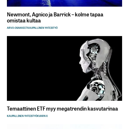
Newmont, Agnico ja Barrick – kolme tapaa
omistaa kultaa
ARVO-OSAKKEET
KAUPALLINEN YHTEISTYÖ
Temaattinen ETF myy megatrendin kasvutarinaa
KAUPALLINEN YHTEISTYÖ
KVARN X