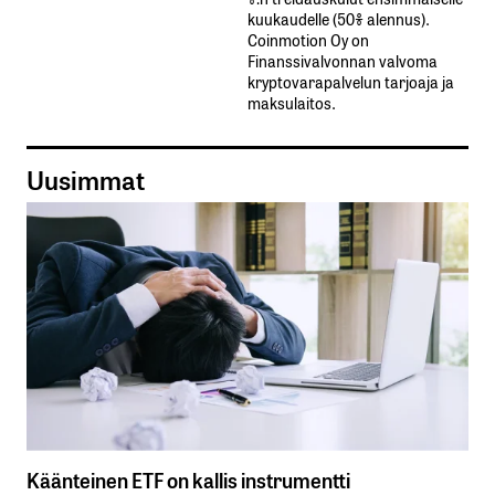
kuukaudelle​ ​(50%​ ​alennus).
Coinmotion Oy on
Finanssivalvonnan valvoma
kryptovarapalvelun tarjoaja ja
maksulaitos.
Uusimmat
Käänteinen ETF on kallis instrumentti