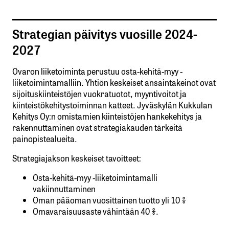
Strategian päivitys vuosille 2024-
2027
Ovaron liiketoiminta perustuu osta-kehitä-myy -
liiketoimintamalliin. Yhtiön keskeiset ansaintakeinot ovat
sijoituskiinteistöjen vuokratuotot, myyntivoitot ja
kiinteistökehitystoiminnan katteet. Jyväskylän Kukkulan
Kehitys Oy:n omistamien kiinteistöjen hankekehitys ja
rakennuttaminen ovat strategiakauden tärkeitä
painopistealueita.
Strategiajakson keskeiset tavoitteet:
Osta-kehitä-myy -liiketoimintamalli
vakiinnuttaminen
Oman pääoman vuosittainen tuotto yli 10 %
Omavaraisuusaste vähintään 40 %.