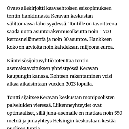
Ovaro allekirjoitti kaavaehtoisen esisopimuksen
tontin hankinnasta Keravan keskustan
välittömässä läheisyydessä. Tontille on tavoitteena
saada uutta asuntorakennusoikeutta noin 1 700
kerrosneliömetriä ja noin 30 asuntoa. Hankkeen
koko on arviolta noin kahdeksan miljoona euroa.
Kiinteisösijoitusyhtiö toteuttaa tontin
asemakaavoituksen yhteistyössä Keravan
kaupungin kanssa. Kohteen rakentaminen voisi
alkaa aikaisintaan vuoden 2023 lopulla.
Tontti sijaitsee Keravan keskustan monipuolisten
palveluiden vieressä. Liikenneyhteydet ovat
optimaaliset, sillä juna-asemalle on matkaa noin 550
metriä ja junayhteys Helsingin keskustaan kestää
puolisen tuntia.