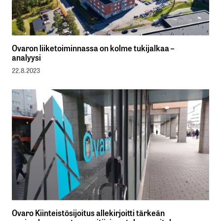
Ovaron liiketoiminnassa on kolme tukijalkaa –
analyysi
22.8.2023
Ovaro Kiinteistösijoitus allekirjoitti tärkeän