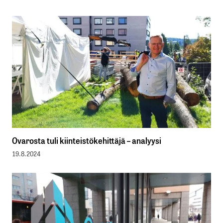
Ovarosta tuli kiinteistökehittäjä – analyysi
19.8.2024