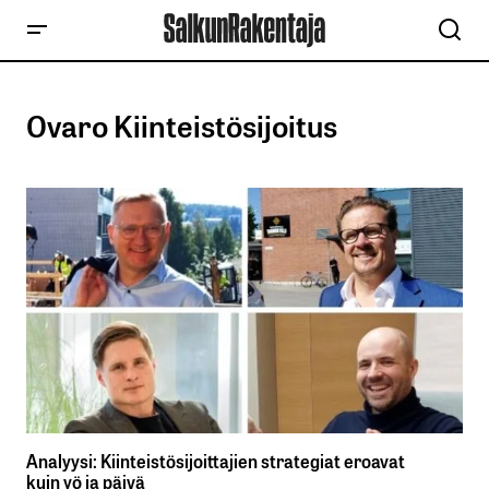
Ovaro Kiinteistösijoitus
Analyysi: Kiinteistösijoittajien strategiat eroavat
kuin yö ja päivä