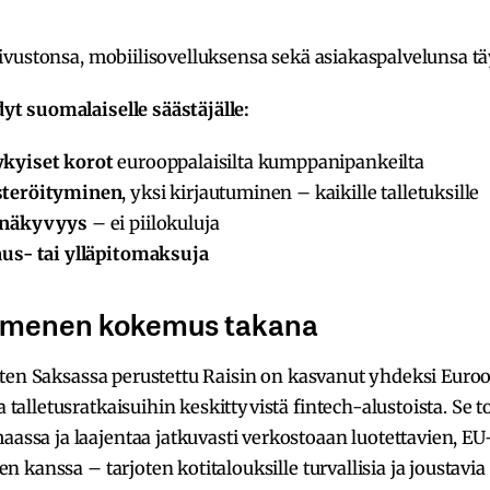
sivustonsa, mobiilisovelluksensa sekä asiakaspalvelunsa t
yt suomalaiselle säästäjälle:
ykyiset korot
eurooppalaisilta kumppanipankeilta
steröityminen
, yksi kirjautuminen – kaikille talletuksille
pinäkyvyys
– ei piilokuluja
aus- tai ylläpitomaksuja
menen kokemus takana
itten Saksassa perustettu Raisin on kasvanut yhdeksi Euro
talletusratkaisuihin keskittyvistä fintech-alustoista. Se to
ssa ja laajentaa jatkuvasti verkostoaan luotettavien, EU
n kanssa – tarjoten kotitalouksille turvallisia ja joustavia