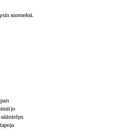
äysin suomeksi.
opan
imii jo
-sääntelyn
 tapoja