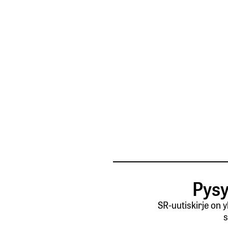
Sähköpostiosoitettasi ei jul
Kommentti
*
Nimesi tai nimimerkkisi
*
Tilaa SalkunRakentajan u
Pysy
Lähetä kommentti
SR-uutiskirje on 
s