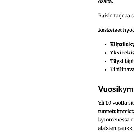
osalta.
Raisin tarjoaa 
Keskeiset hyöd
Kilpailuk
Yksi reki
Täysi lä
Ei tilinav
Vuosikym
Yli 10 vuotta s
tunnetuimmista 
kymmenessä maa
alaisten pankkie