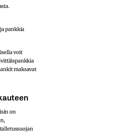
sta.
 ja pankkia
sella voit
äivittäispankkia
ipankit maksavat
akauteen
isin on
en,
talletussuojan