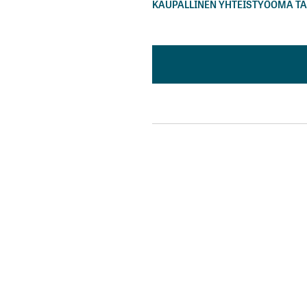
KAUPALLINEN YHTEISTYÖ
OMA TA
Korot ovat huonot. Mainos tuo
koron mutta raisin kautta kier
Muiden pankkien korot ovat vi
selvästi paremmat korot suor
rekisteröintivaihekin väliin.
seppo
24.5.2025 at 12:22
Vastaa
kirjau