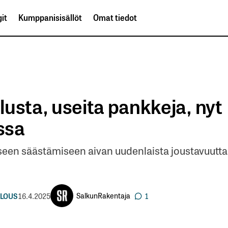
it
Kumppanisisällöt
Omat tiedot
alusta, useita pankkeja, nyt
ssa
seen säästämiseen aivan uudenlaista joustavuutta 
SalkunRakentaja
LOUS
16.4.2025
1