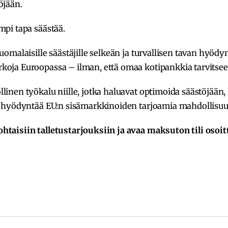
öjään.
mpi tapa säästää.
suomalaisille säästäjille selkeän ja turvallisen tavan hyödy
koja Euroopassa – ilman, että omaa kotipankkia tarvitsee
linen työkalu niille, jotka haluavat optimoida säästöjään,
ja hyödyntää EU:n sisämarkkinoiden tarjoamia mahdollisuu
htaisiin talletustarjouksiin ja avaa maksuton tili osoit