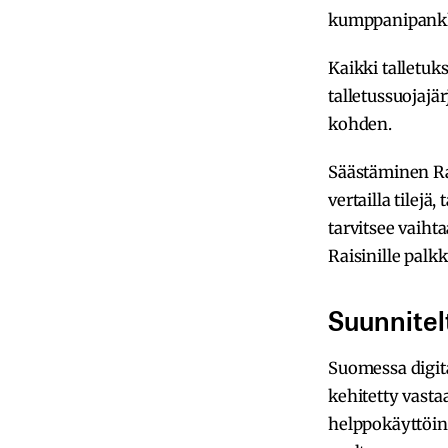
kumppanipankkej
Kaikki talletuk
talletussuojajä
kohden.
Säästäminen Rai
vertailla tilejä
tarvitsee vaiht
Raisinille palkk
Suunnitel
Suomessa digit
kehitetty vasta
helppokäyttöine