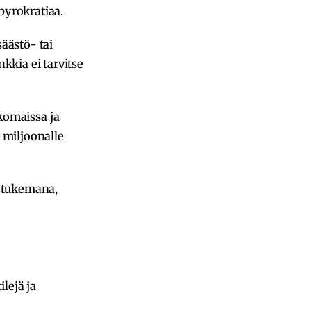
 byrokratiaa.
säästö- tai
nkkia ei tarvitse
komaissa ja
i miljoonalle
tukemana,
lejä ja