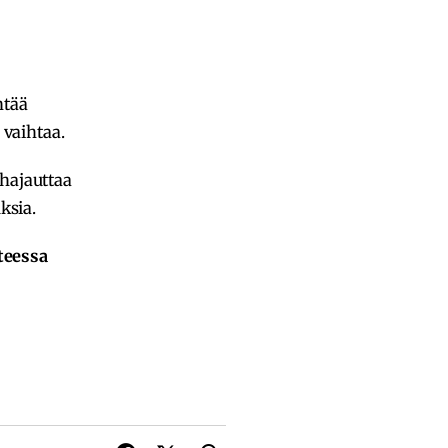
ntää
 vaihtaa.
 hajauttaa
ksia.
teessa