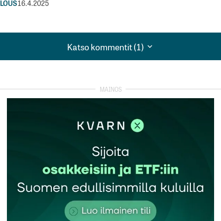
LOUS
16.4.2025
Katso kommentit (1)
Katso kommentit (1)
toista on harhaanjohtava. Suoraan collectorin asiakkaana 
rätettyä van 2,35% koron. Prosentti häviää välistä ei rahat 
elä huonommat. Ruotsista, Norjasta, virosta ja Liettuasta
aan pankkiin sijoitettuna, pankki tunnuksia hyväksi käyt
tua sisään
rekisteröityä