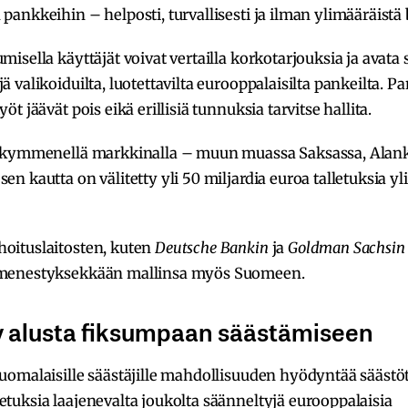
 pankkeihin – helposti, turvallisesti ja ilman ylimääräistä
misella käyttäjät voivat vertailla korkotarjouksia ja avata 
ä valikoiduilta, luotettavilta eurooppalaisilta pankeilta. Pa
yöt jäävät pois eikä erillisiä tunnuksia tarvitse hallita.
o kymmenellä markkinalla – muun muassa Saksassa, Alan
en kautta on välitetty yli 50 miljardia euroa talletuksia yl
hoituslaitosten, kuten
Deutsche Bankin
ja
Goldman Sachsin
t menestyksekkään mallinsa myös Suomeen.
y alusta fiksumpaan säästämiseen
suomalaisille säästäjille mahdollisuuden hyödyntää säästöti
etuksia laajenevalta joukolta säänneltyjä eurooppalaisia