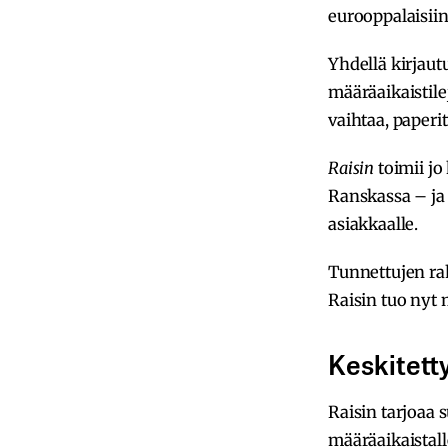
eurooppalaisiin
Yhdellä kirjautu
määräaikaistilej
vaihtaa, paperit
Raisin
toimii j
Ranskassa – ja s
asiakkaalle.
Tunnettujen ra
Raisin tuo ny
Keskitett
Raisin tarjoaa 
määräaikaistall