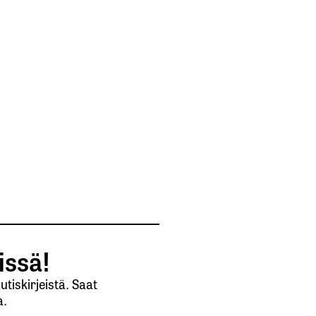
issä!
tiskirjeistä. Saat
a.