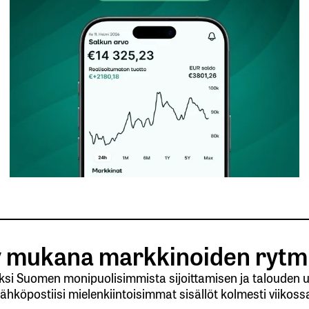
kaista.
Pakolliset kentät on merkitty
*
Sähköpostiosoitteesi
*
utiskirje
 mukana markkinoiden rytm
yksi Suomen monipuolisimmista sijoittamisen ja talouden uu
ähköpostiisi mielenkiintoisimmat sisällöt kolmesti viikoss