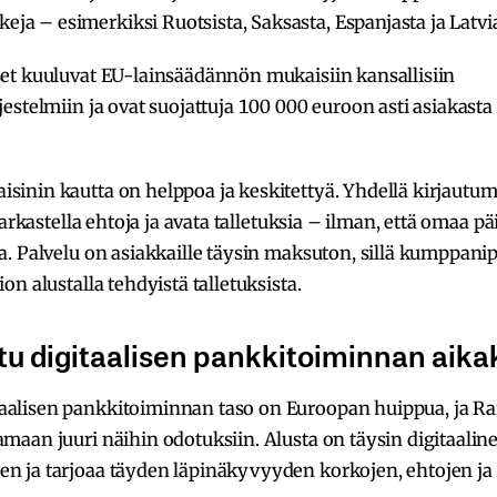
a – esimerkiksi Ruotsista, Saksasta, Espanjasta ja Latvia
set kuuluvat EU-lainsäädännön mukaisiin kansallisiin
rjestelmiin ja ovat suojattuja 100 000 euroon asti asiakasta
sinin kautta on helppoa ja keskitettyä. Yhdellä kirjautumi
, tarkastella ehtoja ja avata talletuksia – ilman, että omaa p
aa. Palvelu on asiakkaille täysin maksuton, sillä kumppan
ion alustalla tehdyistä talletuksista.
tu digitaalisen pankkitoiminnan aik
aalisen pankkitoiminnan taso on Euroopan huippua, ja Ra
amaan juuri näihin odotuksiin. Alusta on täysin digitaalin
n ja tarjoaa täyden läpinäkyvyyden korkojen, ehtojen ja 