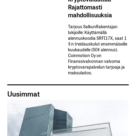
Rajattomasti
mahdollisuuksia
Tarjous SalkunRakentajan
lukijoille: Käyttämällä​ ​
alennuskoodia​ ​SRFI17X,​ ​saat​ ​1
%:n treidauskulut​ ​ensimmäiselle​ ​
kuukaudelle​ ​(50%​ ​alennus).
Coinmotion Oy on
Finanssivalvonnan valvoma
kryptovarapalvelun tarjoaja ja
maksulaitos.
Uusimmat