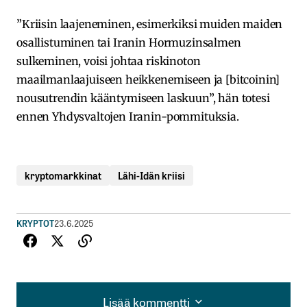
”Kriisin laajeneminen, esimerkiksi muiden maiden
osallistuminen tai Iranin Hormuzinsalmen
sulkeminen, voisi johtaa riskinoton
maailmanlaajuiseen heikkenemiseen ja [bitcoinin]
nousutrendin kääntymiseen laskuun”, hän totesi
ennen Yhdysvaltojen Iranin-pommituksia.
kryptomarkkinat
Lähi-Idän kriisi
KRYPTOT
23.6.2025
Lisää kommentti