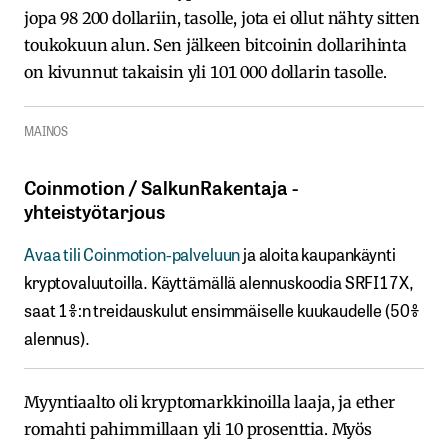
jopa 98 200 dollariin, tasolle, jota ei ollut nähty sitten
toukokuun alun. Sen jälkeen bitcoinin dollarihinta
on kivunnut takaisin yli 101 000 dollarin tasolle.
MAINOS
Coinmotion​ / ​SalkunRakentaja ​-​​
yhteistyötarjous
Avaa​ ​tili​ ​Coinmotion-palveluun
ja aloita kaupankäynti
kryptovaluutoilla.​ ​Käyttämällä​ ​alennuskoodia​ ​SRFI17X,​ ​
saat​ ​1%:n treidauskulut​ ​ensimmäiselle​ ​kuukaudelle​ ​(50%​ ​
alennus).
Myyntiaalto oli kryptomarkkinoilla laaja, ja ether
romahti pahimmillaan yli 10 prosenttia. Myös