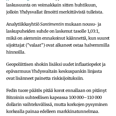
laskusuunta on voimakkain sitten huhtikuun,
jolloin Yhdysvallat ilmoitti merkittävistä tulleista.
Analytiikkayhtiö
Santimentin
mukaan nousu- ja
laskupuheiden suhde on laskenut tasolle 1,03:1,
mikä on aiemmin ennakoinut käännettä, kun suuret
sijoittajat (”valaat”) ovat alkaneet ostaa halvemmilla
hinnoilla.
Geopoliittisen shokin lisäksi uudet inflaatiopelot ja
epävarmuus Yhdysvaltain keskuspankin linjasta
ovat lisänneet painetta riskisijoituksiin.
Fedin tuore päätös pitää korot ennallaan on pitänyt
Bitcoinin suhteellisen kapeassa 100 000–110 000
dollarin vaihteluvälissä, mutta korkojen pysyminen
korkealla painaa edelleen markkinatunnelmaa.