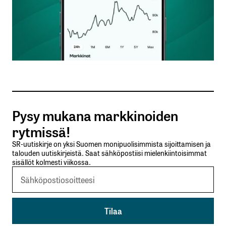
Nimesi tai nimimerkkisi
*
Sähköpostiosoitteesi
*
Tilaa SalkunRakentajan uutiskirje
Pysy mukana markkinoiden
Lähetä kommentti
rytmissä!
SR-uutiskirje on yksi Suomen monipuolisimmista sijoittamisen ja
talouden uutiskirjeistä. Saat sähköpostiisi mielenkiintoisimmat
sisällöt kolmesti viikossa.