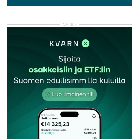
Lisää kommentti
kirjautua
sisään
rekisteröityä
Sähköpostiosoitettasi ei julkaista.
Pakolliset
kentät on merkitty
*
Kommentti
*