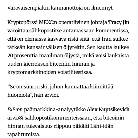
Varovaisempiakin kannanottoja on ilmennyt.
Kryptopörssi MEXC:n operatiivinen johtaja
Tracy Jin
varoittaa sähköpostitse antamassaan kommentissa,
että on olemassa kasvava riski siitä, että Iran sulkee
tärkeän kansainvälisen öljyreitin. Sen kautta kulkee
20 prosenttia maailman öljystä, mikä voisi laukaista
uuden kierroksen bitcoinin hinnan ja
kryptomarkkinoiden volatiliteetissa.
”Se on suuri riski, johon kannattaa kiinnittää
huomiota”, hän arvioi.
FxPron
päämarkkina-analyytikko
Alex Kuptsikevich
arvio8i sähköpostikommenteissaan, että bitcoinin
hinnan tulevaisuus riippuu pitkälti Lähi-idän
tapahtumista.