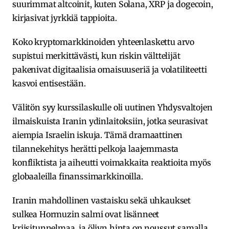
suurimmat altcoinit, kuten Solana, XRP ja dogecoin,
kirjasivat jyrkkiä tappioita.
Koko kryptomarkkinoiden yhteenlaskettu arvo
supistui merkittävästi, kun riskin välttelijät
pakenivat digitaalisia omaisuuseriä ja volatiliteetti
kasvoi entisestään.
Välitön syy kurssilaskulle oli uutinen Yhdysvaltojen
ilmaiskuista Iranin ydinlaitoksiin, jotka seurasivat
aiempia Israelin iskuja. Tämä dramaattinen
tilannekehitys herätti pelkoja laajemmasta
konfliktista ja aiheutti voimakkaita reaktioita myös
globaaleilla finanssimarkkinoilla.
Iranin mahdollinen vastaisku sekä uhkaukset
sulkea Hormuzin salmi ovat lisänneet
kriisitunnelmaa, ja öljyn hinta on noussut samalla.