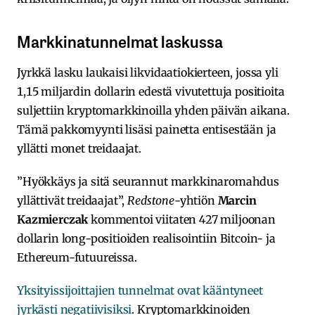
Markkinatunnelmat laskussa
Jyrkkä lasku laukaisi likvidaatiokierteen, jossa yli
1,15 miljardin dollarin edestä vivutettuja positioita
suljettiin kryptomarkkinoilla yhden päivän aikana.
Tämä pakkomyynti lisäsi painetta entisestään ja
yllätti monet treidaajat.
”Hyökkäys ja sitä seurannut markkinaromahdus
yllättivät treidaajat”,
Redstone
-yhtiön
Marcin
Kazmierczak
kommentoi viitaten 427 miljoonan
dollarin long-positioiden realisointiin Bitcoin- ja
Ethereum-futuureissa.
Yksityissijoittajien tunnelmat ovat kääntyneet
jyrkästi negatiivisiksi
. Kryptomarkkinoiden