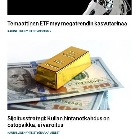
Temaattinen ETF myy megatrendin kasvutarinaa
KAUPALLINEN YHTEISTYÖ
KVARN X
Sijoitusstrategi: Kullan hintanotkahdus on
ostopaikka, ei varoitus
KAUPALLINEN YHTEISTYÖ
RAAKA-AINEET