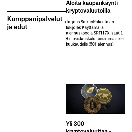
Aloita kaupankäynti
kryptovaluutoilla
Kumppanipalvelut
Tarjous SalkunRakentajan
ja edut
lukijoille: Käyttämällä​ ​
alennuskoodia​ ​SRFI17X,​ ​saat​ ​1
%:n treidauskulut​ ​ensimmäiselle​ ​
kuukaudelle​ ​(50%​ ​alennus).
Yli 300
kryptovaluuttaa -