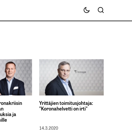
ronakriisin
Yrittäjien toimitusjohtaja:
an
”Koronahelvetti on irti”
ksia ja
ille
14.3.2020