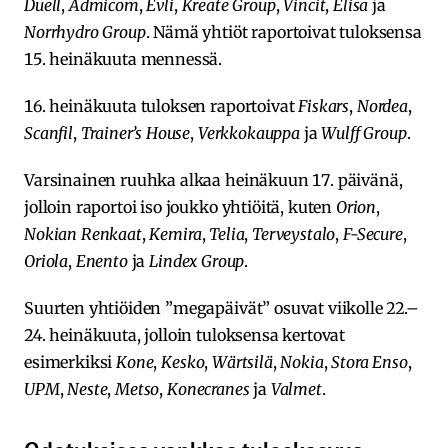
Duell
,
Admicom
,
Evli
,
Kreate Group
,
Vincit
,
Elisa
ja
Norrhydro Group
. Nämä yhtiöt raportoivat tuloksensa
15. heinäkuuta mennessä.
16. heinäkuuta tuloksen raportoivat
Fiskars
,
Nordea
,
Scanfil
,
Trainer’s House
,
Verkkokauppa
ja
Wulff Group
.
Varsinainen ruuhka alkaa heinäkuun 17. päivänä,
jolloin raportoi iso joukko yhtiöitä, kuten
Orion
,
Nokian Renkaat
,
Kemira
,
Telia
,
Terveystalo
,
F-Secure
,
Oriola
,
Enento
ja
Lindex Group
.
Suurten yhtiöiden ”megapäivät” osuvat viikolle 22.–
24. heinäkuuta, jolloin tuloksensa kertovat
esimerkiksi
Kone
,
Kesko
,
Wärtsilä
,
Nokia
,
Stora Enso
,
UPM
,
Neste
,
Metso
,
Konecranes
ja
Valmet
.