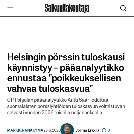
Helsingin pörssin tuloskausi
käynnistyy – pääanalyytikko
ennustaa ”poikkeuksellisen
vahvaa tuloskasvua”
OP Pohjolan pääanalyytikko Antti Saari odottaa
suomalaisten pörssiyhtiöiden tuloskasvun voimistuvan
selvästi vuoden 2026 toisella neljänneksellä.
Jorma Erkkilä
MARKKINANÄKYMÄ
23.6.2026
0