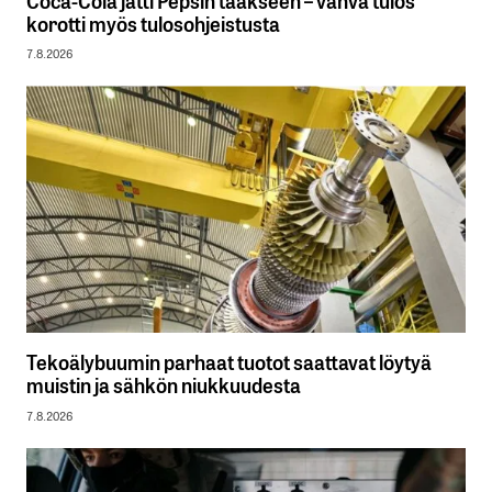
Coca-Cola jätti Pepsin taakseen – vahva tulos
korotti myös tulosohjeistusta
7.8.2026
Tekoälybuumin parhaat tuotot saattavat löytyä
muistin ja sähkön niukkuudesta
7.8.2026