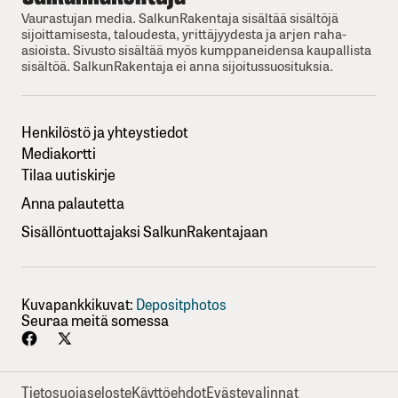
Vaurastujan media. SalkunRakentaja sisältää sisältöjä
sijoittamisesta, taloudesta, yrittäjyydesta ja arjen raha-
asioista. Sivusto sisältää myös kumppaneidensa kaupallista
sisältöä. SalkunRakentaja ei anna sijoitussuosituksia.
Henkilöstö ja yhteystiedot
Mediakortti
Tilaa uutiskirje
Anna palautetta
Sisällöntuottajaksi SalkunRakentajaan
Kuvapankkikuvat:
Depositphotos
Seuraa meitä somessa
Tietosuojaseloste
Käyttöehdot
Evästevalinnat