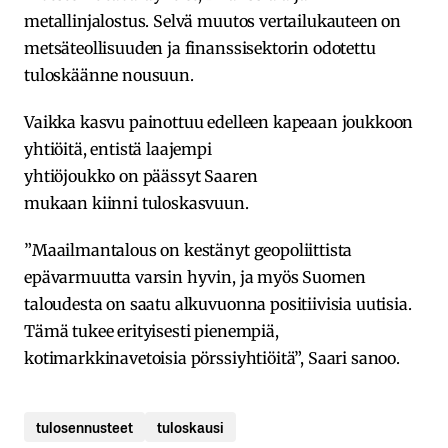
metallinjalostus. Selvä muutos vertailukauteen on
metsäteollisuuden ja finanssisektorin odotettu
tuloskäänne nousuun.
Vaikka kasvu painottuu edelleen kapeaan joukkoon
yhtiöitä, entistä laajempi
yhtiöjoukko on päässyt Saaren
mukaan kiinni tuloskasvuun.
”Maailmantalous on kestänyt geopoliittista
epävarmuutta varsin hyvin, ja myös Suomen
taloudesta on saatu alkuvuonna positiivisia uutisia.
Tämä tukee erityisesti pienempiä,
kotimarkkinavetoisia pörssiyhtiöitä”, Saari sanoo.
tulosennusteet
tuloskausi