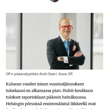
OP:n pääanalyytikko Antti Saari. Kuva: OP.
Kuluvan vuoden toisen vuosineljänneksen
tuloskausi on alkamassa pian. Huhti-kesäkuun
tulokset raportoidaan pääosin heinäkuussa.
Helsingin pörssissä ensimmäisinä liikkeellä ovat