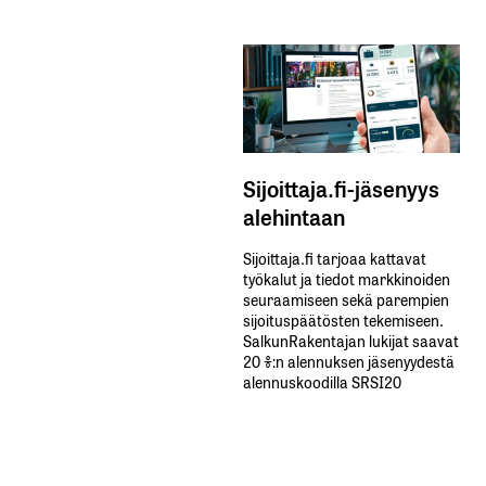
Sijoittaja.fi-jäsenyys
alehintaan
Sijoittaja.fi tarjoaa kattavat
työkalut ja tiedot markkinoiden
seuraamiseen sekä parempien
sijoituspäätösten tekemiseen.
SalkunRakentajan lukijat saavat
20 %:n alennuksen jäsenyydestä
alennuskoodilla SRSI20