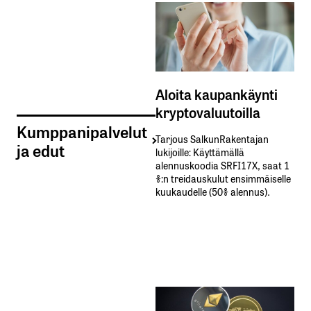
Aloita kaupankäynti
kryptovaluutoilla
Kumppanipalvelut
Tarjous SalkunRakentajan
ja edut
lukijoille: Käyttämällä​ ​
alennuskoodia​ ​SRFI17X,​ ​saat​ ​1
%:n treidauskulut​ ​ensimmäiselle​ ​
kuukaudelle​ ​(50%​ ​alennus).