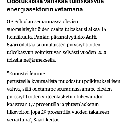
Odotuksissa vankkaa tuloskasvua
energiasektorin vetämänä
OP Pohjolan seurannassa olevien
suomalaisyhtiöiden osalta tuloskausi alkaa 14.
heinäkuuta. Pankin pääanalyytikko
Antti
Saari
odottaa suomalaisten pörssiyhtiöiden
tuloskasvun voimistuvan selvästi vuoden 2026
toisella neljänneksellä.
”Ennusteidemme
perusteella kvartaalista muodostuu poikkeuksellisen
vahva, sillä odotamme seurannassamme olevien
pörssiyhtiöiden yhteenlasketun liikevaihdon
kasvavan 6,7 prosentilla ja yhteenlasketun
liikevoiton jopa 29 prosentilla vuoden takaiseen
verrattuna”, Saari kertoo.