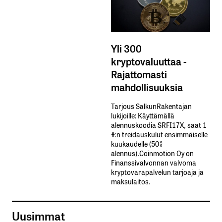
Yli 300
kryptovaluuttaa -
Rajattomasti
mahdollisuuksia
Tarjous SalkunRakentajan
lukijoille: Käyttämällä​ ​
alennuskoodia​ ​SRFI17X,​ ​saat​ ​1
%:n treidauskulut​ ​ensimmäiselle​ ​
kuukaudelle​ ​(50%​ ​
alennus).Coinmotion Oy on
Finanssivalvonnan valvoma
kryptovarapalvelun tarjoaja ja
maksulaitos.
Uusimmat