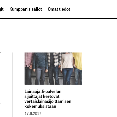
it
Kumppanisisällöt
Omat tiedot
Lainaaja.fi-palvelun
sijoittajat kertovat
vertaislainasijoittamisen
kokemuksistaan
17.6.2017