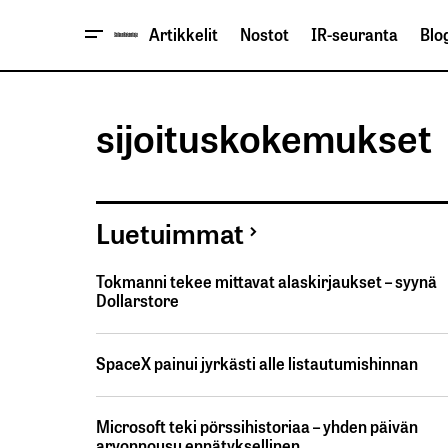
Artikkelit
Nostot
IR-seuranta
Blog
sijoituskokemukset
Luetuimmat
Tokmanni tekee mittavat alaskirjaukset – syynä
Dollarstore
SpaceX painui jyrkästi alle listautumishinnan
Microsoft teki pörssihistoriaa – yhden päivän
arvonnousu ennätyksellinen