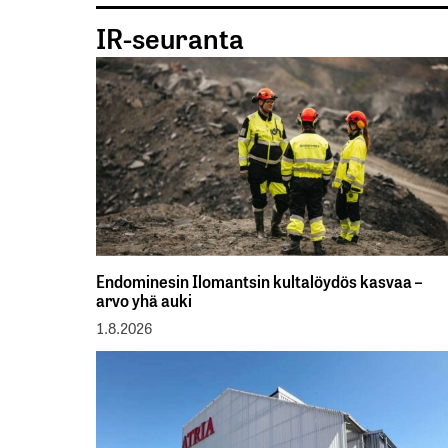
IR-seuranta
Endominesin Ilomantsin kultalöydös kasvaa –
arvo yhä auki
1.8.2026