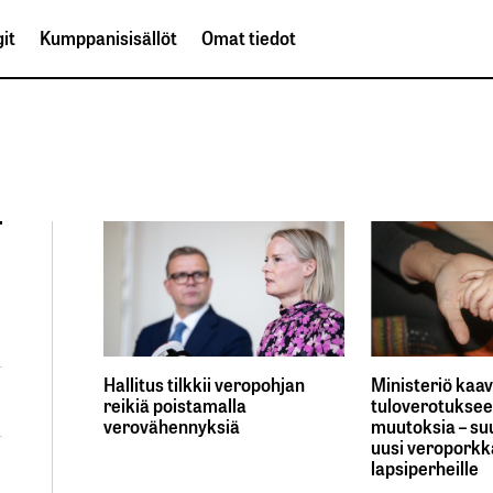
it
Kumppanisisällöt
Omat tiedot
Hallitus tilkkii veropohjan
Ministeriö kaav
reikiä poistamalla
tuloverotuksee
verovähennyksiä
muutoksia – suu
uusi veropork
lapsiperheille