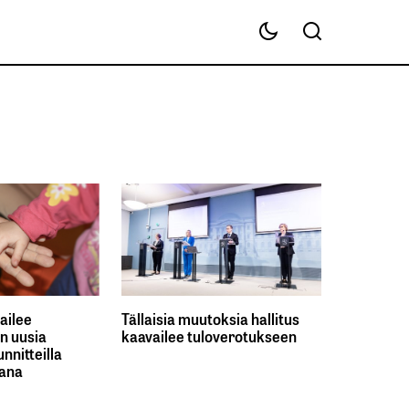
ailee
Tällaisia muutoksia hallitus
n uusia
kaavailee tuloverotukseen
nnitteilla
kana