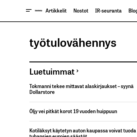
Artikkelit
Nostot
IR-seuranta
Blog
työtulovähennys
Luetuimmat
Tokmanni tekee mittavat alaskirjaukset – syynä
Dollarstore
Öljy vei pitkät korot 19 vuoden huippuun
Kotiläksyt käytetyn auton kaupassa voivat tuoda
tuhansien eurojen säästöt