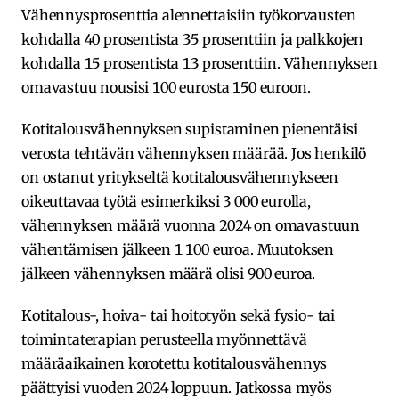
Vähennysprosenttia alennettaisiin työkorvausten
kohdalla 40 prosentista 35 prosenttiin ja palkkojen
kohdalla 15 prosentista 13 prosenttiin. Vähennyksen
omavastuu nousisi 100 eurosta 150 euroon.
Kotitalousvähennyksen supistaminen pienentäisi
verosta tehtävän vähennyksen määrää. Jos henkilö
on ostanut yritykseltä kotitalousvähennykseen
oikeuttavaa työtä esimerkiksi 3 000 eurolla,
vähennyksen määrä vuonna 2024 on omavastuun
vähentämisen jälkeen 1 100 euroa. Muutoksen
jälkeen vähennyksen määrä olisi 900 euroa.
Kotitalous-, hoiva- tai hoitotyön sekä fysio- tai
toimintaterapian perusteella myönnettävä
määräaikainen korotettu kotitalousvähennys
päättyisi vuoden 2024 loppuun. Jatkossa myös