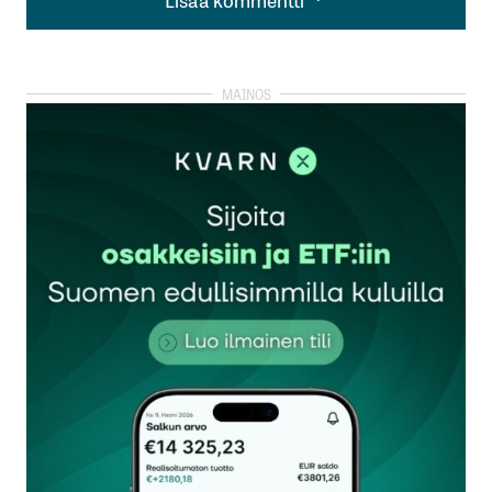
Lisää kommentti
kirjautua
sisään
rekisteröityä
Sähköpostiosoitettasi ei julkaista.
Pakolliset
kentät on merkitty
*
Kommentti
*