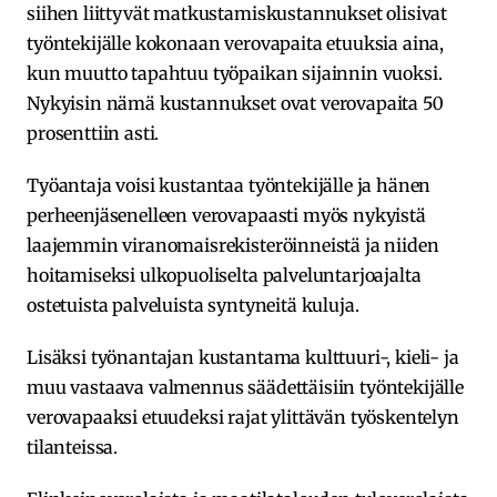
siihen liittyvät matkustamiskustannukset olisivat
työntekijälle kokonaan verovapaita etuuksia aina,
kun muutto tapahtuu työpaikan sijainnin vuoksi.
Nykyisin nämä kustannukset ovat verovapaita 50
prosenttiin asti.
Työantaja voisi kustantaa työntekijälle ja hänen
perheenjäsenelleen verovapaasti myös nykyistä
laajemmin viranomaisrekisteröinneistä ja niiden
hoitamiseksi ulkopuoliselta palveluntarjoajalta
ostetuista palveluista syntyneitä kuluja.
Lisäksi työnantajan kustantama kulttuuri-, kieli- ja
muu vastaava valmennus säädettäisiin työntekijälle
verovapaaksi etuudeksi rajat ylittävän työskentelyn
tilanteissa.