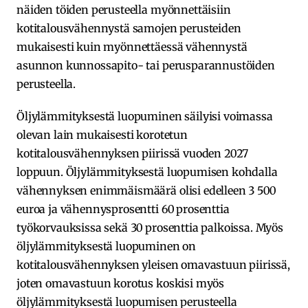
näiden töiden perusteella myönnettäisiin
kotitalousvähennystä samojen perusteiden
mukaisesti kuin myönnettäessä vähennystä
asunnon kunnossapito- tai perusparannustöiden
perusteella.
Öljylämmityksestä luopuminen säilyisi voimassa
olevan lain mukaisesti korotetun
kotitalousvähennyksen piirissä vuoden 2027
loppuun. Öljylämmityksestä luopumisen kohdalla
vähennyksen enimmäismäärä olisi edelleen 3 500
euroa ja vähennysprosentti 60 prosenttia
työkorvauksissa sekä 30 prosenttia palkoissa. Myös
öljylämmityksestä luopuminen on
kotitalousvähennyksen yleisen omavastuun piirissä,
joten omavastuun korotus koskisi myös
öljylämmityksestä luopumisen perusteella