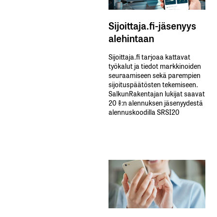
Sijoittaja.fi-jäsenyys
alehintaan
Sijoittaja.fi tarjoaa kattavat
työkalut ja tiedot markkinoiden
seuraamiseen sekä parempien
sijoituspäätösten tekemiseen.
SalkunRakentajan lukijat saavat
20 %:n alennuksen jäsenyydestä
alennuskoodilla SRSI20