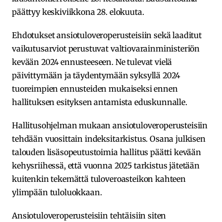
päättyy keskiviikkona 28. elokuuta.
Ehdotukset ansiotuloveroperusteisiin sekä laaditut
vaikutusarviot perustuvat valtiovarainministeriön
kevään 2024 ennusteeseen. Ne tulevat vielä
päivittymään ja täydentymään syksyllä 2024
tuoreimpien ennusteiden mukaiseksi ennen
hallituksen esityksen antamista eduskunnalle.
Hallitusohjelman mukaan ansiotuloveroperusteisiin
tehdään vuosittain indeksitarkistus. Osana julkisen
talouden lisäsopeutustoimia hallitus päätti kevään
kehysriihessä, että vuonna 2025 tarkistus jätetään
kuitenkin tekemättä tuloveroasteikon kahteen
ylimpään tuloluokkaan.
Ansiotuloveroperusteisiin tehtäisiin siten