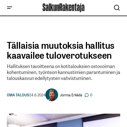
Tällaisia muutoksia hallitus
kaavailee tuloverotukseen
Hallituksen tavoitteena on kotitalouksien ostovoiman
kohentuminen, työnteon kannustimien parantuminen ja
talouskasvun edellytysten vahvistuminen.
Jorma Erkkilä
OMA TALOUS
24.6.2024
0