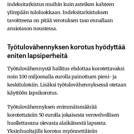
indeksitarkistus muihin kuin asteikon kahteen
ylimpään tuloluokkaan. Indeksitarkistuksen
tavoitteena on pitää verotuksen taso ennallaan
ansiotason noustessa.
Työtulovähennyksen korotus hyödyttää
eniten lapsiperheitä
Työtulovähennystä hallitus ehdottaa korotettavaksi
noin 100 miljoonalla eurolla painottuen pieni- ja
keskituloisiin. Lisäksi työtulovähennyksessä otetaan
käyttöön lapsikorotus.
Työtulovähennyksen enimmäismäärää
korotettaisiin 50 eurolla jokaisesta verovelvollisen
huollettavana olevasta alaikäisestä lapsesta.
Yksinhuoltajille korotus myönnettäisiin