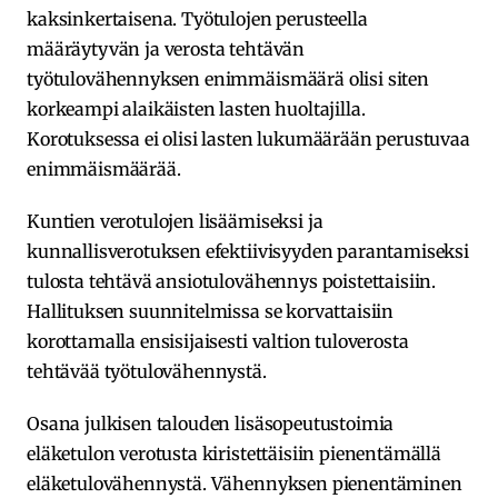
kaksinkertaisena. Työtulojen perusteella
määräytyvän ja verosta tehtävän
työtulovähennyksen enimmäismäärä olisi siten
korkeampi alaikäisten lasten huoltajilla.
Korotuksessa ei olisi lasten lukumäärään perustuvaa
enimmäismäärää.
Kuntien verotulojen lisäämiseksi ja
kunnallisverotuksen efektiivisyyden parantamiseksi
tulosta tehtävä ansiotulovähennys poistettaisiin.
Hallituksen suunnitelmissa se korvattaisiin
korottamalla ensisijaisesti valtion tuloverosta
tehtävää työtulovähennystä.
Osana julkisen talouden lisäsopeutustoimia
eläketulon verotusta kiristettäisiin pienentämällä
eläketulovähennystä. Vähennyksen pienentäminen