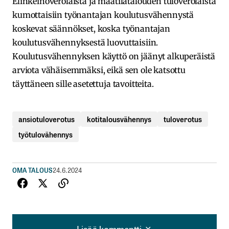
Elinkeinoverolaista ja maatilatalouden tuloverolaista
kumottaisiin työnantajan koulutusvähennystä
koskevat säännökset, koska työnantajan
koulutusvähennyksestä luovuttaisiin.
Koulutusvähennyksen käyttö on jäänyt alkuperäistä
arviota vähäisemmäksi, eikä sen ole katsottu
täyttäneen sille asetettuja tavoitteita.
ansiotuloverotus
kotitalousvähennys
tuloverotus
työtulovähennys
OMA TALOUS
24.6.2024
Lisää kommentti