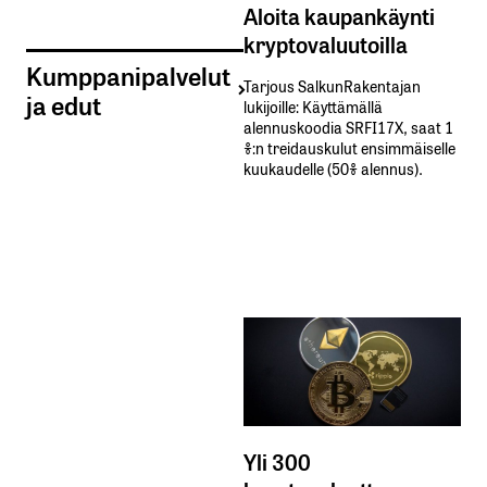
Aloita kaupankäynti
kryptovaluutoilla
Kumppanipalvelut
Tarjous SalkunRakentajan
ja edut
lukijoille: Käyttämällä​ ​
alennuskoodia​ ​SRFI17X,​ ​saat​ ​1
%:n treidauskulut​ ​ensimmäiselle​ ​
kuukaudelle​ ​(50%​ ​alennus).
Yli 300