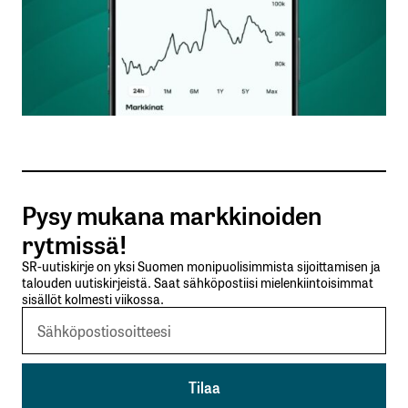
Nimesi tai nimimerkkisi
*
Sähköpostiosoitteesi
*
Tilaa SalkunRakentajan uutiskirje
Pysy mukana markkinoiden
Lähetä kommentti
rytmissä!
SR-uutiskirje on yksi Suomen monipuolisimmista sijoittamisen ja
talouden uutiskirjeistä. Saat sähköpostiisi mielenkiintoisimmat
sisällöt kolmesti viikossa.