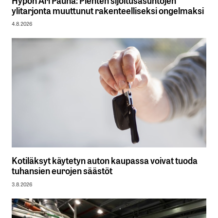
Hypon Ari Pauna: Pienten sijoitusasuntojen
ylitarjonta muuttunut rakenteelliseksi ongelmaksi
4.8.2026
Kotiläksyt käytetyn auton kaupassa voivat tuoda
tuhansien eurojen säästöt
3.8.2026