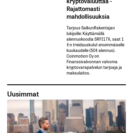
kryptovaluuttaa -
Rajattomasti
mahdollisuuksia
Tarjous SalkunRakentajan
lukijoille: Käyttämällä​ ​
alennuskoodia​ ​SRFI17X,​ ​saat​ ​1
%:n treidauskulut​ ​ensimmäiselle​ ​
kuukaudelle​ ​(50%​ ​alennus).
Coinmotion Oy on
Finanssivalvonnan valvoma
kryptovarapalvelun tarjoaja ja
maksulaitos.
Uusimmat