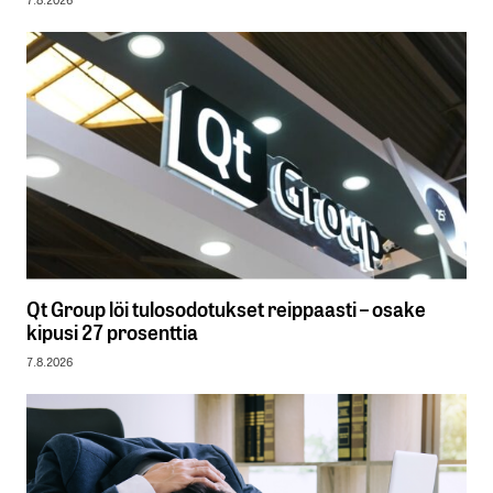
Qt Group löi tulosodotukset reippaasti – osake
kipusi 27 prosenttia
7.8.2026