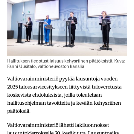
Hallituksen tiedotustilaisuus kehysriihen päätöksistä. Kuva:
Fanni Uusitalo, valtioneuvoston kanslia.
Valtiovarainministeriö pyytää lausuntoja vuoden
2025 talousarvioesitykseen liittyvistä tuloverotusta
koskevista ehdotuksista, joilla toteutetaan
hallitusohjelman tavoitteita ja kevään kehysriihen
päätöksiä.
Valtiovarainministeriö lähetti lakiluonnokset
lausuntokierrokselle 20. kesäkuuta. Lausuntoaika