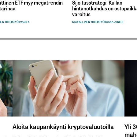
ttinen ETF myy megatrendin
Sijoitusstrategi: Kullan
tarinaa
hintanotkahdus on ostopaikka
varoitus
EN YHTEISTYÖ
KVARN X
KAUPALLINEN YHTEISTYÖ
RAAKA-AINEET
Aloita kaupankäynti kryptovaluutoilla
Yli 
mahd