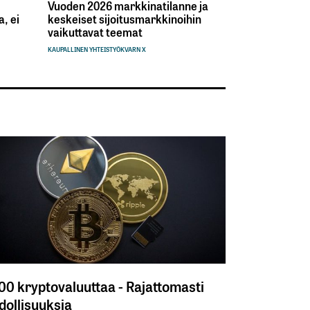
Vuoden 2026 markkinatilanne ja
, ei
keskeiset sijoitusmarkkinoihin
vaikuttavat teemat
KAUPALLINEN YHTEISTYÖ
KVARN X
300 kryptovaluuttaa - Rajattomasti
ollisuuksia