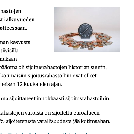
ahastojen
ti alkuvuoden
otteessaan.
oman kasvusta
iivisilla
 mukaan
äoma oli sijoitusrahastojen historian suurin,
kotimaisiin sijoitusrahastoihin ovat olleet
iimeisen 12 kuukauden ajan.
nna sijoittaneet innokkaasti sijoitusrahastoihin.
rahastojen varoista on sijoitettu euroalueen
% sijoitetetusta varallisuudesta jää kotimaahan.