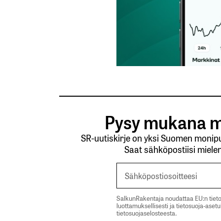
Pysy mukana m
SR-uutiskirje on yksi Suomen monipuo
Saat sähköpostiisi mielen
SalkunRakentaja noudattaa EU:n tieto
luottamuksellisesti ja tietosuoja-aset
tietosuojaselosteesta.