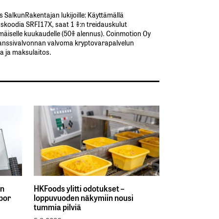
s SalkunRakentajan lukijoille: Käyttämällä​ ​
koodia​ ​SRFI17X,​ ​saat​ ​1 %:n treidauskulut​ ​
äiselle​ ​kuukaudelle​ ​(50%​ ​alennus). Coinmotion Oy
anssivalvonnan valvoma kryptovarapalvelun
ja ja maksulaitos.
on
HKFoods ylitti odotukset –
ibor
loppuvuoden näkymiin nousi
tummia pilviä