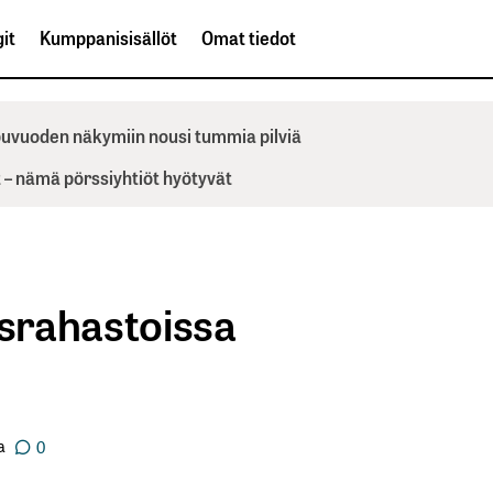
it
Kumppanisisällöt
Omat tiedot
ppuvuoden näkymiin nousi tummia pilviä
– nämä pörssiyhtiöt hyötyvät
usrahastoissa
a
0