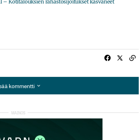
 Kotitalouksien rahastosijoitukset kasvaneet
isää kommentti
isää kommentti
autua sisään
rekisteröityä