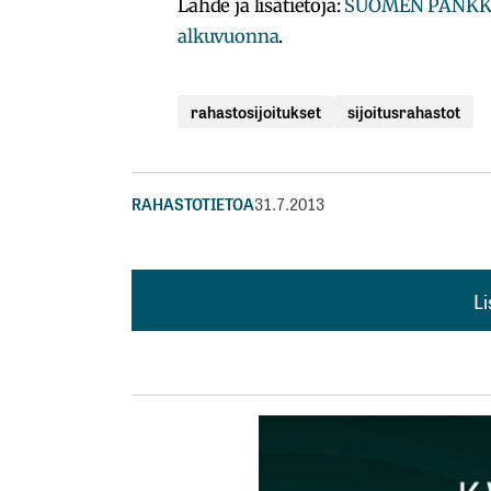
Lähde ja lisätietoja:
SUOMEN PANKKI –
alkuvuonna
.
rahastosijoitukset
sijoitusrahastot
RAHASTOTIETOA
31.7.2013
L
L
kirj