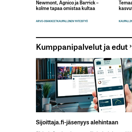
Newmont, Agnico ja Barrick –
Temaa
kolme tapaa omistaa kultaa
kasvu
ARVO-OSAKKEET
KAUPALLINEN YHTEISTYÖ
KAUPALLIN
Kumppanipalvelut ja edut
Sijoittaja.fi-jäsenyys alehintaan