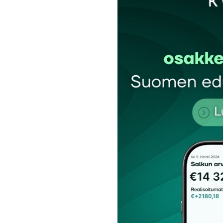
Sähköpostiosoitettasi ei julkaista.
Pakollis
Kommentti
*
Nimesi tai nimimerkkisi
*
Tilaa SalkunRakentajan uutiskirje
Lähetä kommentti