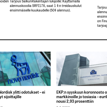
inoiden
Tarjous SalkunRakentajan lukijoille: Käyttämällä​ ​
alennuskoodia​ ​SRFI17X,​ ​saat​ ​1 %:n treidauskulut​ ​
Tarjou
ensimmäiselle​ ​kuukaudelle​ ​(50%​ ​alennus).
alennus
ensimm
on Fin
tarjoa
ordisk ylitti odotukset – ei
EKP:n syyskuun koronnosto 
yt sijoittajille
markkinoille jo tosiasia – eur
nousi 2,93 prosenttiin