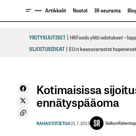
Artikkelit
Nostot
IR-seuranta
Blog
|
YRITYSUUTISET
HKFoods ylitti odotukset – lo
|
SIJOITUSIDEAT
EU:n kaasuvarastot hupenevat 
Kotimaisissa sijoit
ennätyspääoma
SalkunRakentaj
RAHASTOTIETOA
31.7.2013