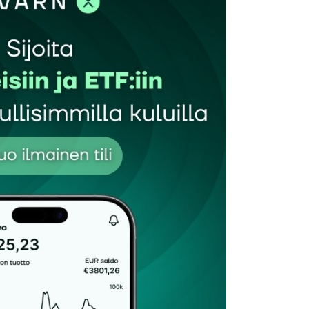
et kentät on merkitty
*
Sähköpostiosoitteesi
*