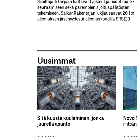
Sijoittaja.fi tarjoaa kattavat työkalut ja tiedot markk
seuraamiseen sekä parempien sijoituspäätösten
tekemiseen. SalkunRakentajan lukijat saavat 20 %:n
alennuksen jäsenyydestä alennuskoodilla SRSI20
Uusimmat
Sitä kuusta kuuleminen, jonka
Novo N
juurella asunto
riittän