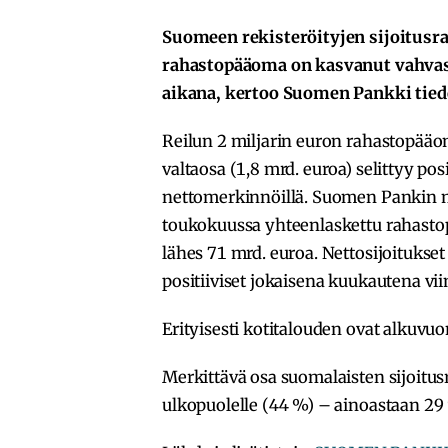
Suomeen rekisteröityjen sijoitusr
rahastopääoma on kasvanut vahvas
aikana, kertoo Suomen Pankki tied
Reilun 2 miljarin euron rahastopää
valtaosa (1,8 mrd. euroa) selittyy posit
nettomerkinnöillä. Suomen Pankin
toukokuussa yhteenlaskettu rahastopä
lähes 71 mrd. euroa. Nettosijoitukset 
positiiviset jokaisena kuukautena v
Erityisesti kotitalouden ovat alkuvuo
Merkittävä osa suomalaisten sijoitus
ulkopuolelle (44 %) – ainoastaan 29 