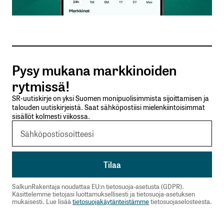
Sähköpostiosoitteesi
*
Tilaa SalkunRakentajan uutiskirje
Pysy mukana markkinoiden
Lähetä kommentti
rytmissä!
SR-uutiskirje on yksi Suomen monipuolisimmista sijoittamisen ja
talouden uutiskirjeistä. Saat sähköpostiisi mielenkiintoisimmat
sisällöt kolmesti viikossa.
SalkunRakentaja noudattaa EU:n tietosuoja-asetusta (GDPR).
Käsittelemme tietojasi luottamuksellisesti ja tietosuoja-asetuksen
mukaisesti. Lue lisää
tietosuojakäytänteistämme
tietosuojaselosteesta.