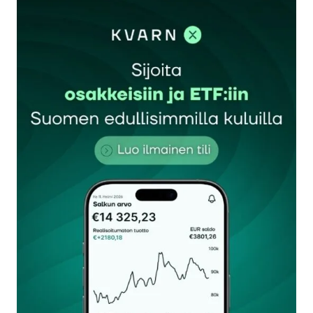
kirjautua
sisään
rekisteröityä
Sähköpostiosoitettasi ei julkaista.
Pakolliset
kentät on merkitty
*
Kommentti
*
Nimesi tai nimimerkkisi
*