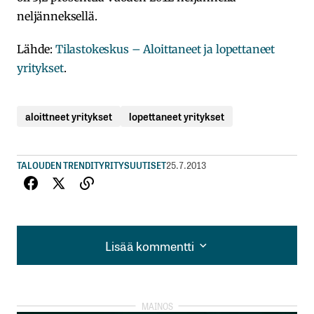
neljänneksellä.
Lähde:
Tilastokeskus – Aloittaneet ja lopettaneet
yritykset
.
aloittneet yritykset
lopettaneet yritykset
TALOUDEN TRENDIT
YRITYSUUTISET
25.7.2013
Lisää kommentti
Lisää kommentti