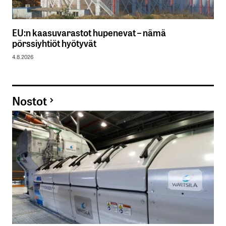
EU:n kaasuvarastot hupenevat – nämä
pörssiyhtiöt hyötyvät
4.8.2026
Nostot