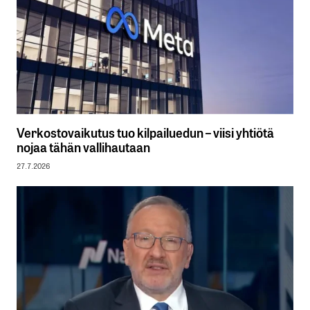
Verkostovaikutus tuo kilpailuedun – viisi yhtiötä
nojaa tähän vallihautaan
27.7.2026