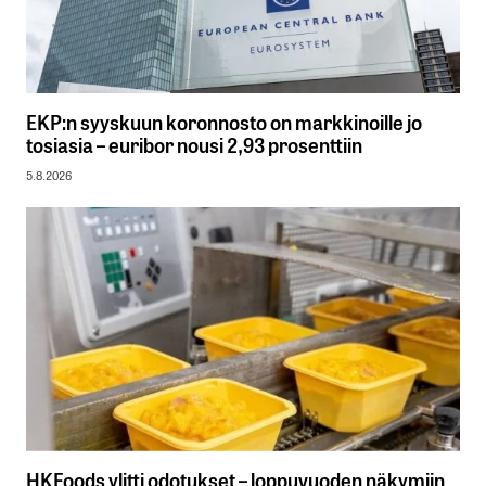
EKP:n syyskuun koronnosto on markkinoille jo
tosiasia – euribor nousi 2,93 prosenttiin
5.8.2026
HKFoods ylitti odotukset – loppuvuoden näkymiin