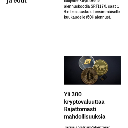
lukijoille: Käyttämällä​ ​
alennuskoodia​ ​SRFI17X,​ ​saat​ ​1
%:n treidauskulut​ ​ensimmäiselle​ ​
kuukaudelle​ ​(50%​ ​alennus).
Yli 300
kryptovaluuttaa -
Rajattomasti
mahdollisuuksia
Tarjous SalkunRakentajan