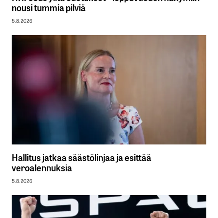
nousi tummia pilviä
5.8.2026
Hallitus jatkaa säästölinjaa ja esittää
veroalennuksia
5.8.2026