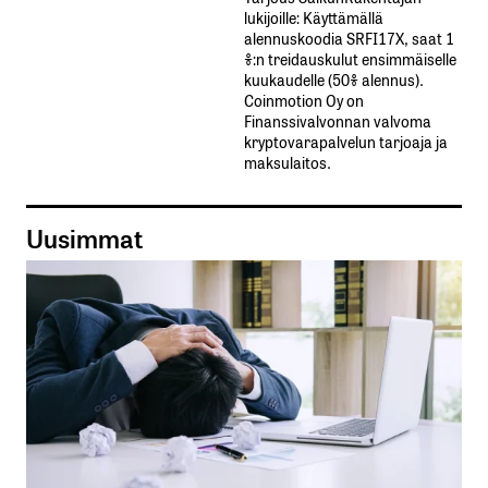
lukijoille: Käyttämällä​ ​
alennuskoodia​ ​SRFI17X,​ ​saat​ ​1
%:n treidauskulut​ ​ensimmäiselle​ ​
kuukaudelle​ ​(50%​ ​alennus).
Coinmotion Oy on
Finanssivalvonnan valvoma
kryptovarapalvelun tarjoaja ja
maksulaitos.
Uusimmat