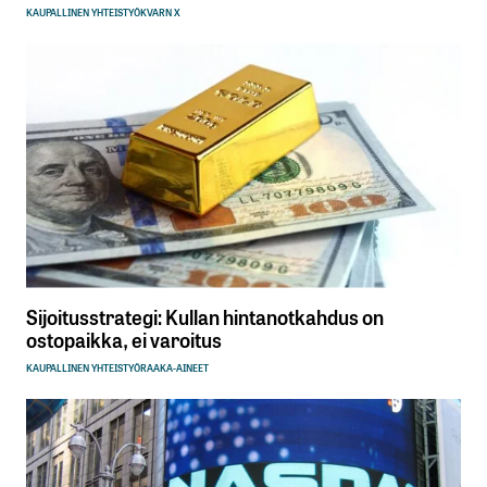
KAUPALLINEN YHTEISTYÖ
KVARN X
Sijoitusstrategi: Kullan hintanotkahdus on
ostopaikka, ei varoitus
KAUPALLINEN YHTEISTYÖ
RAAKA-AINEET