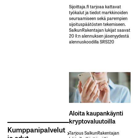
Sijoittaja.fi tarjoaa kattavat
työkalut ja tiedot markkinoiden
seuraamiseen sekä parempien
sijoituspäätösten tekemiseen.
SalkunRakentajan lukijat saavat
20 %:n alennuksen jäsenyydestä
alennuskoodilla SRSI20
Aloita kaupankäynti
kryptovaluutoilla
Kumppanipalvelut
Tarjous SalkunRakentajan
ja edut