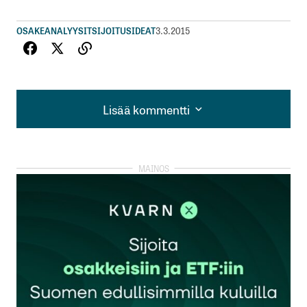
OSAKEANALYYSIT
SIJOITUSIDEAT
3.3.2015
Lisää kommentti
Lisää kommentti
kirjautua
sisään
rekisteröityä