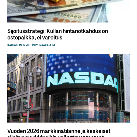
Sijoitusstrategi: Kullan hintanotkahdus on
ostopaikka, ei varoitus
KAUPALLINEN YHTEISTYÖ
RAAKA-AINEET
Vuoden 2026 markkinatilanne ja keskeiset
sijoitusmarkkinoihin vaikuttavat teemat