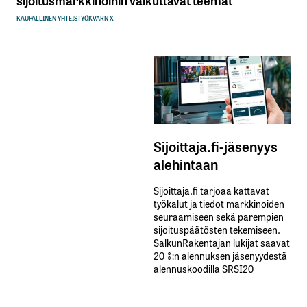
KAUPALLINEN YHTEISTYÖ
KVARN X
Sijoittaja.fi-jäsenyys
alehintaan
Sijoittaja.fi tarjoaa kattavat
työkalut ja tiedot markkinoiden
seuraamiseen sekä parempien
sijoituspäätösten tekemiseen.
SalkunRakentajan lukijat saavat
20 %:n alennuksen jäsenyydestä
alennuskoodilla SRSI20