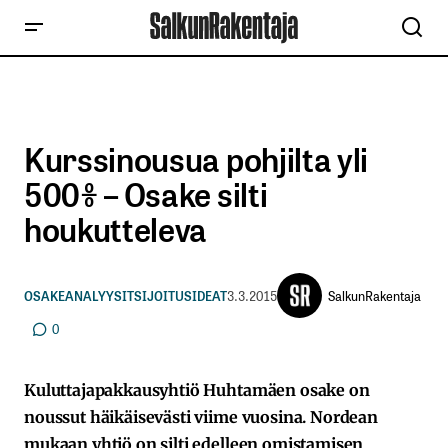
Kurssinousua pohjilta yli
500% – Osake silti
houkutteleva
SalkunRakentaja
OSAKEANALYYSIT
SIJOITUSIDEAT
3.3.2015
0
Kuluttajapakkausyhtiö Huhtamäen osake on
noussut häikäisevästi viime vuosina. Nordean
mukaan yhtiö on silti edelleen omistamisen