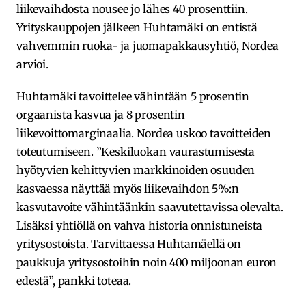
liikevaihdosta nousee jo lähes 40 prosenttiin.
Yrityskauppojen jälkeen Huhtamäki on entistä
vahvemmin ruoka- ja juomapakkausyhtiö, Nordea
arvioi.
Huhtamäki tavoittelee vähintään 5 prosentin
orgaanista kasvua ja 8 prosentin
liikevoittomarginaalia. Nordea uskoo tavoitteiden
toteutumiseen. ”Keskiluokan vaurastumisesta
hyötyvien kehittyvien markkinoiden osuuden
kasvaessa näyttää myös liikevaihdon 5%:n
kasvutavoite vähintäänkin saavutettavissa olevalta.
Lisäksi yhtiöllä on vahva historia onnistuneista
yritysostoista. Tarvittaessa Huhtamäellä on
paukkuja yritysostoihin noin 400 miljoonan euron
edestä”, pankki toteaa.