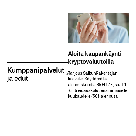
Aloita kaupankäynti
kryptovaluutoilla
Kumppanipalvelut
Tarjous SalkunRakentajan
ja edut
lukijoille: Käyttämällä​ ​
alennuskoodia​ ​SRFI17X,​ ​saat​ ​1
%:n treidauskulut​ ​ensimmäiselle​ ​
kuukaudelle​ ​(50%​ ​alennus).