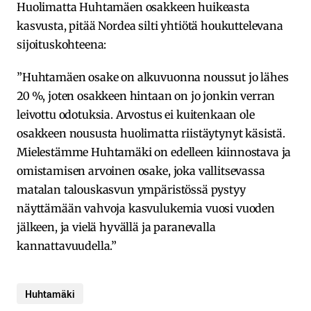
Huolimatta Huhtamäen osakkeen huikeasta
kasvusta, pitää Nordea silti yhtiötä houkuttelevana
sijoituskohteena:
”Huhtamäen osake on alkuvuonna noussut jo lähes
20 %, joten osakkeen hintaan on jo jonkin verran
leivottu odotuksia. Arvostus ei kuitenkaan ole
osakkeen noususta huolimatta riistäytynyt käsistä.
Mielestämme Huhtamäki on edelleen kiinnostava ja
omistamisen arvoinen osake, joka vallitsevassa
matalan talouskasvun ympäristössä pystyy
näyttämään vahvoja kasvulukemia vuosi vuoden
jälkeen, ja vielä hyvällä ja paranevalla
kannattavuudella.”
Huhtamäki