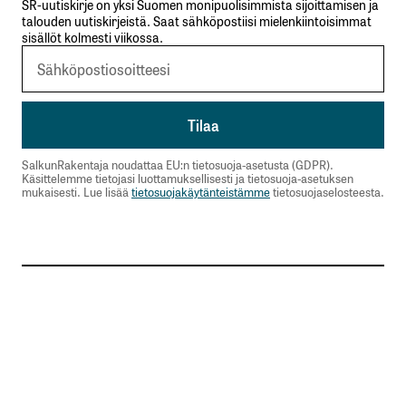
SR-uutiskirje on yksi Suomen monipuolisimmista sijoittamisen ja
talouden uutiskirjeistä. Saat sähköpostiisi mielenkiintoisimmat
sisällöt kolmesti viikossa.
SalkunRakentaja noudattaa EU:n tietosuoja-asetusta (GDPR).
Käsittelemme tietojasi luottamuksellisesti ja tietosuoja-asetuksen
mukaisesti. Lue lisää
tietosuojakäytänteistämme
tietosuojaselosteesta.