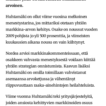
arvoinen.
Huhtamäki on ollut viime vuosina melkoinen
menestystarina, jos mittariksi otetaan yhtiön
markkina-arvon kehitys. Osake on noussut vuoden
2009 pohjista jo yli 500 prosenttia, ja viimeisten
kuukausien aikana nousu on vain kiihtynyt.
Nordea arvioi markkinakommenteissaan, että
osakkeen vahvasta menestyksestä voidaan kiittää
yhtiön strategian onnistumista. Kasvun lisäksi
Huhtamäki on omilla toimillaan vahvistanut
asemaansa arvoketjussa ja vähentänyt
riippuvuuttaan raaka-ainehintojen heilahteluista.
Viime vuonna Huhtamäki teki yritysjärjestelyitä,
joiden ansiosta kehittyvien markkinoiden osuus