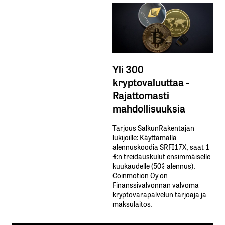
Yli 300
kryptovaluuttaa -
Rajattomasti
mahdollisuuksia
Tarjous SalkunRakentajan
lukijoille: Käyttämällä​ ​
alennuskoodia​ ​SRFI17X,​ ​saat​ ​1
%:n treidauskulut​ ​ensimmäiselle​ ​
kuukaudelle​ ​(50%​ ​alennus).
Coinmotion Oy on
Finanssivalvonnan valvoma
kryptovarapalvelun tarjoaja ja
maksulaitos.