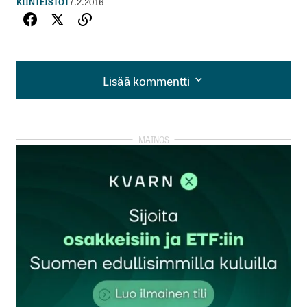
KIINTEISTÖT
7.2.2016
Lisää kommentti
Lisää kommentti
kirjautua
sisään
rekisteröityä
Sähköpostiosoitettasi ei julkaista.
Pakolliset
kentät on merkitty
*