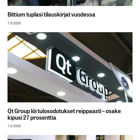
Bittium tuplasi tilauskirjat vuodessa
7.8.2026
Qt Group löi tulosodotukset reippaasti – osake
kipusi 27 prosenttia
7.8.2026