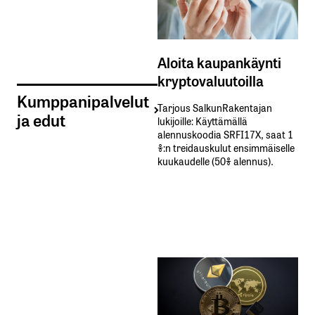
Aloita kaupankäynti
kryptovaluutoilla
Kumppanipalvelut
Tarjous SalkunRakentajan
ja edut
lukijoille: Käyttämällä​ ​
alennuskoodia​ ​SRFI17X,​ ​saat​ ​1
%:n treidauskulut​ ​ensimmäiselle​ ​
kuukaudelle​ ​(50%​ ​alennus).