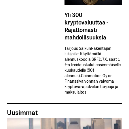
Yli 300
kryptovaluuttaa -
Rajattomasti
mahdollisuuksia
Tarjous SalkunRakentajan
lukijoille: Käyttämällä​ ​
alennuskoodia​ ​SRFI17X,​ ​saat​ ​1
%:n treidauskulut​ ​ensimmäiselle​ ​
kuukaudelle​ ​(50%​ ​
alennus).Coinmotion Oy on
Finanssivalvonnan valvoma
kryptovarapalvelun tarjoaja ja
maksulaitos.
Uusimmat