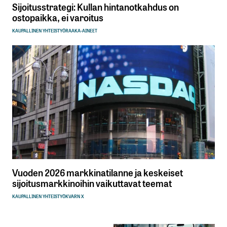
Sijoitusstrategi: Kullan hintanotkahdus on
ostopaikka, ei varoitus
KAUPALLINEN YHTEISTYÖ
RAAKA-AINEET
Vuoden 2026 markkinatilanne ja keskeiset
sijoitusmarkkinoihin vaikuttavat teemat
KAUPALLINEN YHTEISTYÖ
KVARN X