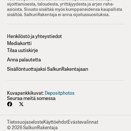
sijoittamisesta, taloudesta, yrittäjyydesta ja arjen raha-
asioista. Sivusto sisältää myös kumppaneidensa kaupallista
sisältöä. SalkunRakentaja ei anna sijoitussuosituksia.
Henkilöstö ja yhteystiedot
Mediakortti
Tilaa uutiskirje
Anna palautetta
Sisällöntuottajaksi SalkunRakentajaan
Kuvapankkikuvat:
Depositphotos
Seuraa meitä somessa
Tietosuojaseloste
Käyttöehdot
Evästevalinnat
© 2026 SalkunRakentaja