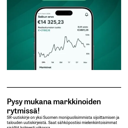
Kommentti
*
Nimesi tai nimimerkkisi
*
Sähköpostiosoitteesi
*
Tilaa SalkunRakentajan uutiskirje
Pysy mukana markkinoiden
Lähetä kommentti
rytmissä!
SR-uutiskirje on yksi Suomen monipuolisimmista sijoittamisen ja
talouden uutiskirjeistä. Saat sähköpostiisi mielenkiintoisimmat
sisällöt kolmesti viikossa.