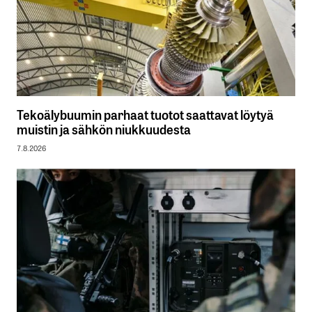
Tekoälybuumin parhaat tuotot saattavat löytyä
muistin ja sähkön niukkuudesta
7.8.2026