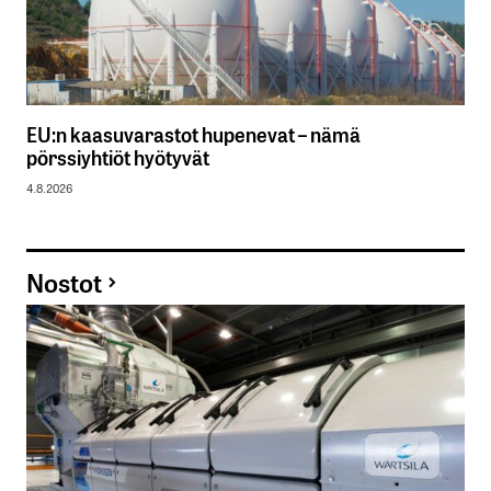
EU:n kaasuvarastot hupenevat – nämä
pörssiyhtiöt hyötyvät
4.8.2026
Nostot