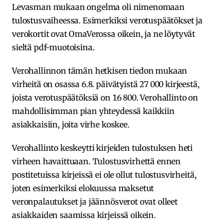
Levasman mukaan ongelma oli nimenomaan
tulostusvaiheessa. Esimerkiksi verotuspäätökset ja
verokortit ovat OmaVerossa oikein, ja ne löytyvät
sieltä pdf-muotoisina.
Verohallinnon tämän hetkisen tiedon mukaan
virheitä on osassa 6.8. päivätyistä 27 000 kirjeestä,
joista verotuspäätöksiä on 16 800. Verohallinto on
mahdollisimman pian yhteydessä kaikkiin
asiakkaisiin, joita virhe koskee.
Verohallinto keskeytti kirjeiden tulostuksen heti
virheen havaittuaan. Tulostusvirhettä ennen
postitetuissa kirjeissä ei ole ollut tulostusvirheitä,
joten esimerkiksi elokuussa maksetut
veronpalautukset ja jäännösverot ovat olleet
asiakkaiden saamissa kirjeissä oikein.