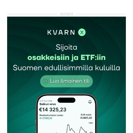
kirjautua
sisään
rekisteröityä
Sähköpostiosoitettasi ei julkaista.
Pakolliset
kentät on merkitty
*
Kommentti
*