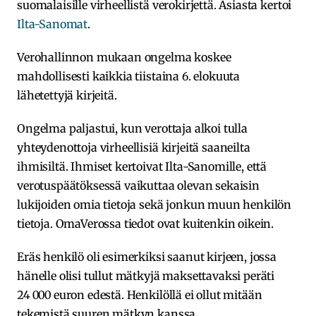
suomalaisille virheellistä verokirjettä. Asiasta kertoi
Ilta-Sanomat
.
Verohallinnon mukaan ongelma koskee
mahdollisesti kaikkia tiistaina 6. elokuuta
lähetettyjä kirjeitä.
Ongelma paljastui, kun verottaja alkoi tulla
yhteydenottoja virheellisiä kirjeitä saaneilta
ihmisiltä. Ihmiset kertoivat Ilta-Sanomille, että
verotuspäätöksessä vaikuttaa olevan sekaisin
lukijoiden omia tietoja sekä jonkun muun henkilön
tietoja. OmaVerossa tiedot ovat kuitenkin oikein.
Eräs henkilö oli esimerkiksi saanut kirjeen, jossa
hänelle olisi tullut mätkyjä maksettavaksi peräti
24 000 euron edestä. Henkilöllä ei ollut mitään
tekemistä suuren mätkyn kanssa.