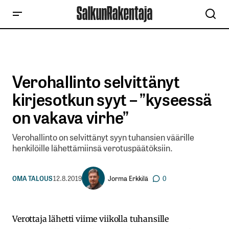
Verohallinto selvittänyt
kirjesotkun syyt – ”kyseessä
on vakava virhe”
Verohallinto on selvittänyt syyn tuhansien väärille
henkilöille lähettämiinsä verotuspäätöksiin.
Jorma Erkkilä
OMA TALOUS
12.8.2019
0
Verottaja lähetti viime viikolla tuhansille