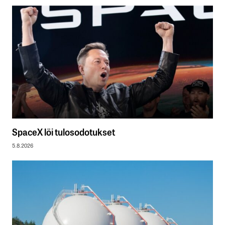
SpaceX löi tulosodotukset
5.8.2026