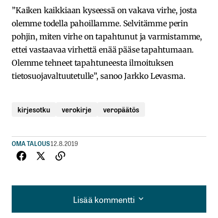
”Kaiken kaikkiaan kyseessä on vakava virhe, josta
olemme todella pahoillamme. Selvitämme perin
pohjin, miten virhe on tapahtunut ja varmistamme,
ettei vastaavaa virhettä enää pääse tapahtumaan.
Olemme tehneet tapahtuneesta ilmoituksen
tietosuojavaltuutetulle”, sanoo Jarkko Levasma.
kirjesotku
verokirje
veropäätös
OMA TALOUS
12.8.2019
Lisää kommentti
Lisää kommentti