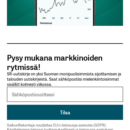
Nimesi tai nimimerkkisi
*
Sähköpostiosoitteesi
*
Tilaa SalkunRakentajan uutiskirje
Pysy mukana markkinoiden
Lähetä kommentti
rytmissä!
SR-uutiskirje on yksi Suomen monipuolisimmista sijoittamisen ja
talouden uutiskirjeistä. Saat sähköpostiisi mielenkiintoisimmat
sisällöt kolmesti viikossa.
SalkunRakentaja noudattaa EU:n tietosuoja-asetusta (GDPR).
Käsittelemme tietojasi luottamuksellisesti ja tietosuoja-asetuksen