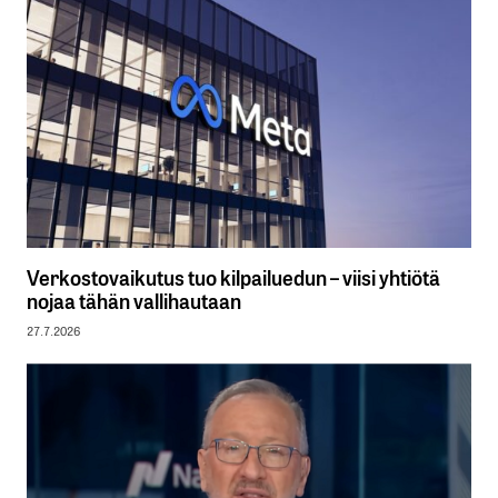
Verkostovaikutus tuo kilpailuedun – viisi yhtiötä
nojaa tähän vallihautaan
27.7.2026