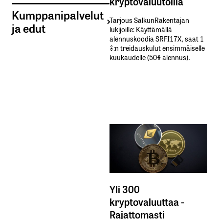
kryptovaluutoilla
Kumppanipalvelut
Tarjous SalkunRakentajan
ja edut
lukijoille: Käyttämällä​ ​
alennuskoodia​ ​SRFI17X,​ ​saat​ ​1
%:n treidauskulut​ ​ensimmäiselle​ ​
kuukaudelle​ ​(50%​ ​alennus).
Yli 300
kryptovaluuttaa -
Rajattomasti