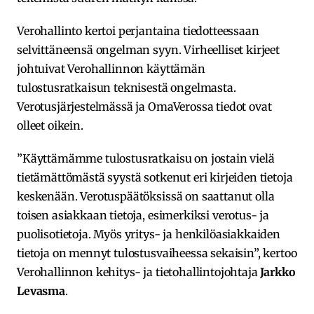
Verohallinto kertoi perjantaina tiedotteessaan
selvittäneensä ongelman syyn. Virheelliset kirjeet
johtuivat Verohallinnon käyttämän
tulostusratkaisun teknisestä ongelmasta.
Verotusjärjestelmässä ja OmaVerossa tiedot ovat
olleet oikein.
”Käyttämämme tulostusratkaisu on jostain vielä
tietämättömästä syystä sotkenut eri kirjeiden tietoja
keskenään. Verotuspäätöksissä on saattanut olla
toisen asiakkaan tietoja, esimerkiksi verotus- ja
puolisotietoja. Myös yritys- ja henkilöasiakkaiden
tietoja on mennyt tulostusvaiheessa sekaisin”, kertoo
Verohallinnon kehitys- ja tietohallintojohtaja
Jarkko
Levasma
.