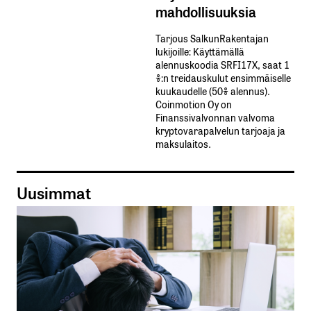
mahdollisuuksia
Tarjous SalkunRakentajan
lukijoille: Käyttämällä​ ​
alennuskoodia​ ​SRFI17X,​ ​saat​ ​1
%:n treidauskulut​ ​ensimmäiselle​ ​
kuukaudelle​ ​(50%​ ​alennus).
Coinmotion Oy on
Finanssivalvonnan valvoma
kryptovarapalvelun tarjoaja ja
maksulaitos.
Uusimmat