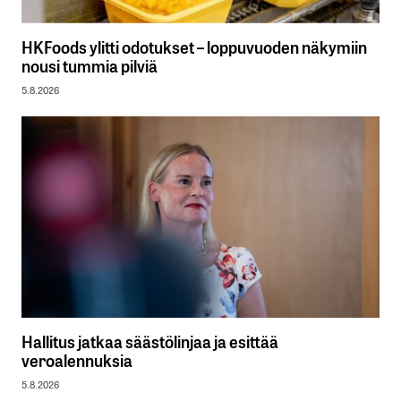
HKFoods ylitti odotukset – loppuvuoden näkymiin
nousi tummia pilviä
5.8.2026
Hallitus jatkaa säästölinjaa ja esittää
veroalennuksia
5.8.2026