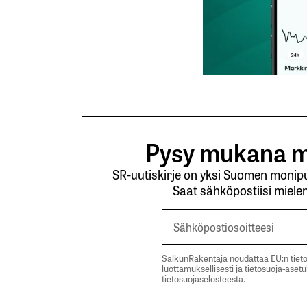
Lähetä kommentti
Pysy mukana m
SR-uutiskirje on yksi Suomen monipuo
Saat sähköpostiisi mielen
SalkunRakentaja noudattaa EU:n tieto
luottamuksellisesti ja tietosuoja-aset
tietosuojaselosteesta.