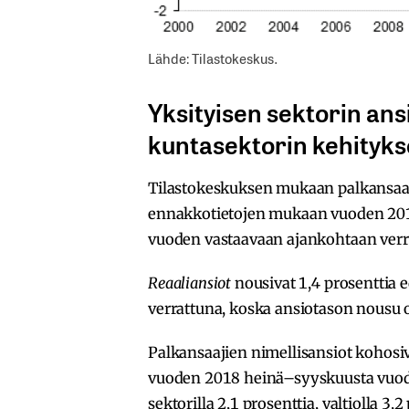
Lähde: Tilastokeskus.
Yksityisen sektorin ansi
kuntasektorin kehityks
Tilastokeskuksen mukaan palkansaa
ennakkotietojen mukaan vuoden 2019
vuoden vastaavaan ajankohtaan verr
Reaaliansiot
nousivat 1,4 prosenttia
verrattuna, koska ansiotason nousu 
Palkansaajien nimellisansiot kohos
vuoden 2018 heinä–syyskuusta vuode
sektorilla 2,1 prosenttia, valtiolla 3,