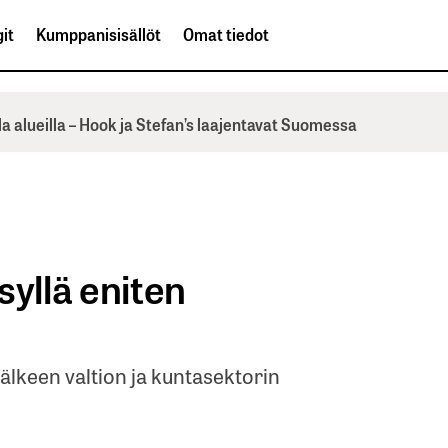
it
Kumppanisisällöt
Omat tiedot
la alueilla – Hook ja Stefan’s laajentavat Suomessa
syllä eniten
jälkeen valtion ja kuntasektorin