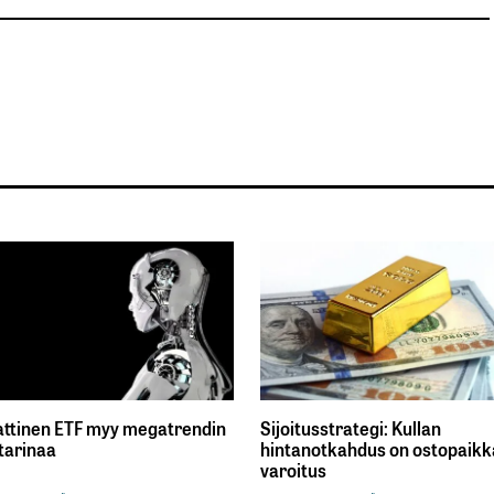
ttinen ETF myy megatrendin
Sijoitusstrategi: Kullan
tarinaa
hintanotkahdus on ostopaikka
varoitus