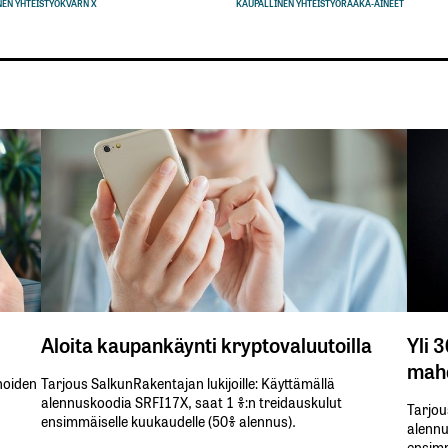
EN YHTEISTYÖ
KVARN X
KAUPALLINEN YHTEISTYÖ
RAAKA-AINEET
Aloita kaupankäynti kryptovaluutoilla
Yli 
mahd
inoiden
Tarjous SalkunRakentajan lukijoille: Käyttämällä​ ​
alennuskoodia​ ​SRFI17X,​ ​saat​ ​1 %:n treidauskulut​ ​
Tarjou
ensimmäiselle​ ​kuukaudelle​ ​(50%​ ​alennus).
alennus
ensimm