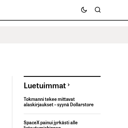
Luetuimmat
Tokmanni tekee mittavat
alaskirjaukset – syynä Dollarstore
SpaceX painui jyrkästi alle
listautumishinnan