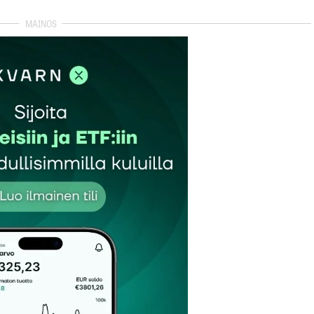
autua sisään
rekisteröityä
et kentät on merkitty
*
Sähköpostiosoitteesi
*