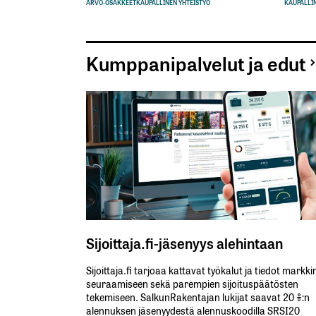
ARVO-OSAKKEET
KAUPALLINEN YHTEISTYÖ
KAUPALLIN
Kumppanipalvelut ja edut
Sijoittaja.fi-jäsenyys alehintaan
Sijoittaja.fi tarjoaa kattavat työkalut ja tiedot markk
seuraamiseen sekä parempien sijoituspäätösten
tekemiseen. SalkunRakentajan lukijat saavat 20 %:n
alennuksen jäsenyydestä alennuskoodilla SRSI20