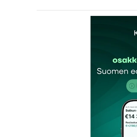
kirj
Sähköpostiosoitettasi ei julkaista.
Pakollis
Kommentti
*
Nimesi tai nimimerkkisi
*
Tilaa SalkunRakentajan uutiskirje