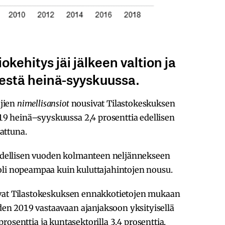
okehitys jäi jälkeen valtion ja
estä heinä-syyskuussa.
jien
nimellisansiot
nousivat Tilastokeskuksen
 heinä–syyskuussa 2,4 prosenttia edellisen
attuna.
 edellisen vuoden kolmanteen neljännekseen
oli nopeampaa kuin kuluttajahintojen nousu.
ivat Tilastokeskuksen ennakkotietojen mukaan
n 2019 vastaavaan ajanjaksoon yksityisellä
2 prosenttia ja kuntasektorilla 3,4 prosenttia.