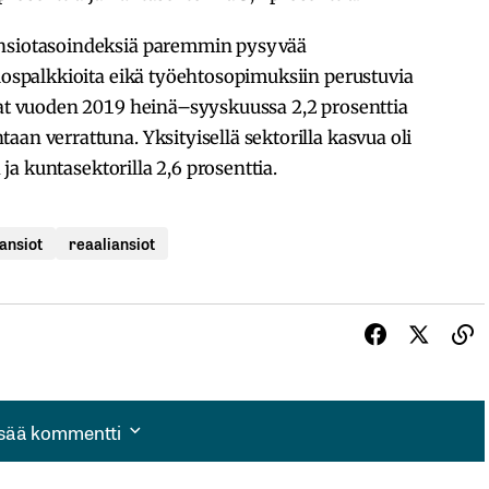
ansiotasoindeksiä paremmin pysyvää
ulospalkkioita eikä työehtosopimuksiin perustuvia
ivat vuoden 2019 heinä–syyskuussa 2,2 prosenttia
an verrattuna. Yksityisellä sektorilla kasvua oli
a ja kuntasektorilla 2,6 prosenttia.
ansiot
reaaliansiot
isää kommentti
isää kommentti