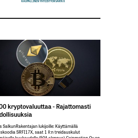
KAUPALLINEN YHTEISTYÖ
KVARN X
300 kryptovaluuttaa - Rajattomasti
ollisuuksia
s SalkunRakentajan lukijoille: Käyttämällä​ ​
koodia​ ​SRFI17X,​ ​saat​ ​1 %:n treidauskulut​ ​
äiselle​ ​kuukaudelle​ ​(50%​ ​alennus).Coinmotion Oy on