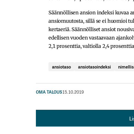
Säännöllisen ansion indeksi kuvaa 
ansiomuutosta, sillä se ei huomioi t
kertaeriä. Säännölliset ansiot nous
edellisen vuoden vastaavaan ajankohta
2,1 prosenttia, valtiolla 2,4 prosentti
ansiotaso
ansiotasoindeksi
nimellis
OMA TALOUS
15.10.2019
L
L