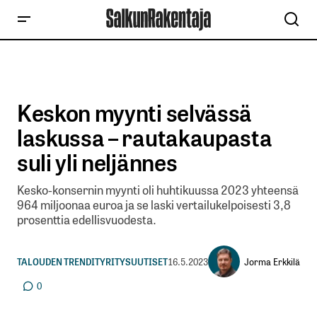
Keskon myynti selvässä
laskussa – rautakaupasta
suli yli neljännes
Kesko-konsernin myynti oli huhtikuussa 2023 yhteensä
964 miljoonaa euroa ja se laski vertailukelpoisesti 3,8
prosenttia edellisvuodesta.
Jorma Erkkilä
TALOUDEN TRENDIT
YRITYSUUTISET
16.5.2023
0