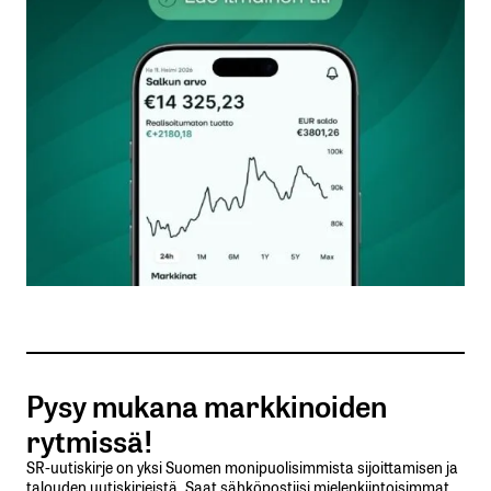
kentät on merkitty
*
Kommentti
*
Nimesi tai nimimerkkisi
*
Sähköpostiosoitteesi
*
Tilaa SalkunRakentajan uutiskirje
Pysy mukana markkinoiden
Lähetä kommentti
rytmissä!
SR-uutiskirje on yksi Suomen monipuolisimmista sijoittamisen ja
talouden uutiskirjeistä. Saat sähköpostiisi mielenkiintoisimmat