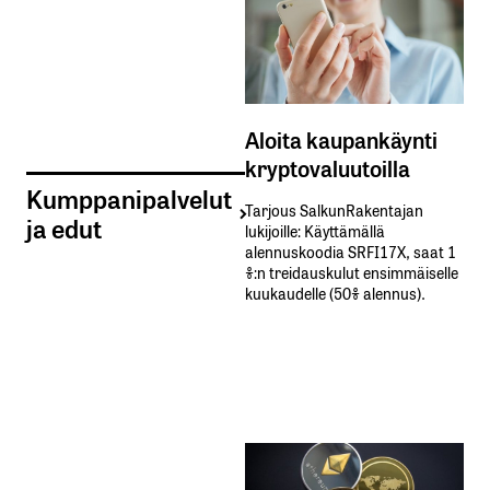
Aloita kaupankäynti
kryptovaluutoilla
Kumppanipalvelut
Tarjous SalkunRakentajan
ja edut
lukijoille: Käyttämällä​ ​
alennuskoodia​ ​SRFI17X,​ ​saat​ ​1
%:n treidauskulut​ ​ensimmäiselle​ ​
kuukaudelle​ ​(50%​ ​alennus).