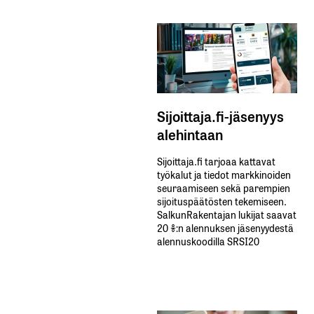
Sijoittaja.fi-jäsenyys
alehintaan
Sijoittaja.fi tarjoaa kattavat
työkalut ja tiedot markkinoiden
seuraamiseen sekä parempien
sijoituspäätösten tekemiseen.
SalkunRakentajan lukijat saavat
20 %:n alennuksen jäsenyydestä
alennuskoodilla SRSI20