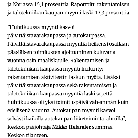
ja Norjassa 15,1 prosenttia. Raportoitu rakentamisen
ja talotekniikan kaupan myynti laski 17,3 prosenttia.
”Huhtikuussa myynti kasvoi
päivittäistavarakaupassa ja autokaupassa.
Päivittäistavarakaupassa myyntiä heikensi osaltaan
pääsiäisen toimitusten ajoittuminen kuluvana
vuonna osin maaliskuulle. Rakentamisen ja
talotekniikan kaupassa myynti heikentyi
rakentamisen aktiviteetin laskun myötä. Lisäksi
päivittäistavarakaupassa sekä rakentamisen ja
talotekniikan kaupassa myyntiä laski se, että
huhtikuussa oli yksi toimituspäivä vähemmän kuin
edellisenä vuonna. Autokaupan myynti kasvoi
selvästi kaikilla autokaupan liiketoiminta-alueilla”,
Keskon pääjohtaja
Mikko Helander
summaa
Keskon tilanteen.