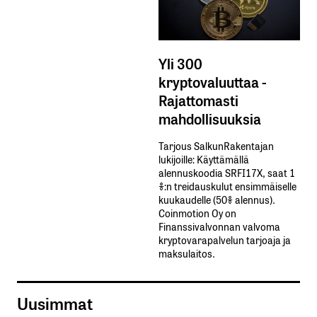
Yli 300
kryptovaluuttaa -
Rajattomasti
mahdollisuuksia
Tarjous SalkunRakentajan
lukijoille: Käyttämällä​ ​
alennuskoodia​ ​SRFI17X,​ ​saat​ ​1
%:n treidauskulut​ ​ensimmäiselle​ ​
kuukaudelle​ ​(50%​ ​alennus).
Coinmotion Oy on
Finanssivalvonnan valvoma
kryptovarapalvelun tarjoaja ja
maksulaitos.
Uusimmat