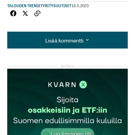
TALOUDEN TRENDIT
YRITYSUUTISET
16.5.2023
Lisää kommentti
Lisää kommentti
kirjautua
sisään
rekisteröityä
Sähköpostiosoitettasi ei julkaista.
Pakolliset