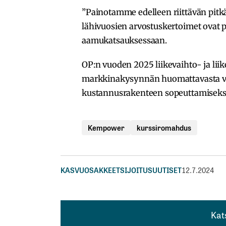
”Painotamme edelleen riittävän pitk
lähivuosien arvostuskertoimet ovat p
aamukatsauksessaan.
OP:n vuoden 2025 liikevaihto- ja liik
markkinakysynnän huomattavasta vah
kustannusrakenteen sopeuttamiseks
Kempower
kurssiromahdus
KASVUOSAKKEET
SIJOITUSUUTISET
12.7.2024
Kat