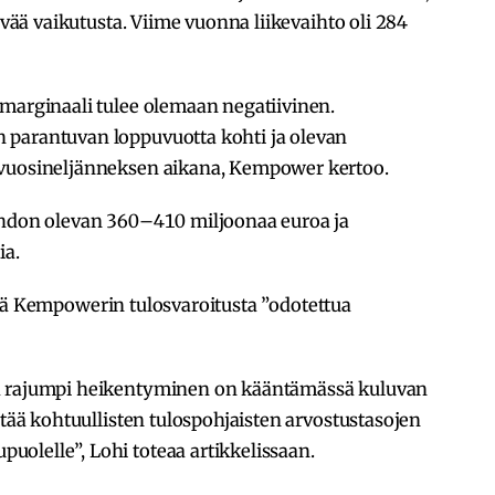
tävää vaikutusta. Viime vuonna liikevaihto oli 284
smarginaali tulee olemaan negatiivinen.
 parantuvan loppuvuotta kohti ja olevan
 vuosineljänneksen aikana, Kempower kertoo.
ihdon olevan 360–410 miljoonaa euroa ja
ia.
ä Kempowerin tulosvaroitusta ”odotettua
ia rajumpi heikentyminen on kääntämässä kuluvan
rtää kohtuullisten tulospohjaisten arvostustasojen
olelle”, Lohi toteaa artikkelissaan.