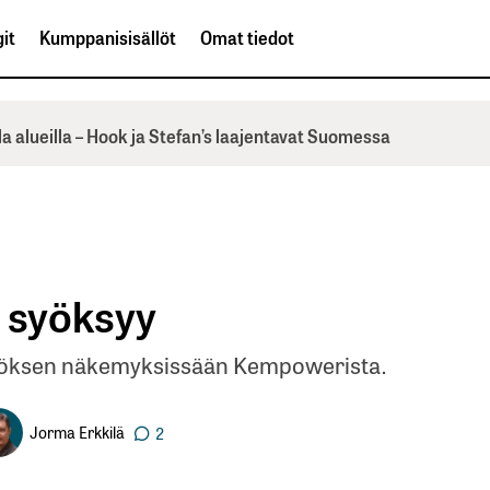
it
Kumppanisisällöt
Omat tiedot
la alueilla – Hook ja Stefan’s laajentavat Suomessa
 syöksyy
nnöksen näkemyksissään Kempowerista.
Jorma Erkkilä
2