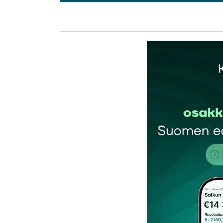
Kat
kun toi näköjään putos puusta, ei sihen tus
Rami Routa
12.7.2024 at 13:15
Vastaa
Saman ovat kokeneet jo viime vuonna muu
Kotamikko
21.7.2024 at 17:15
Vastaa
kirj