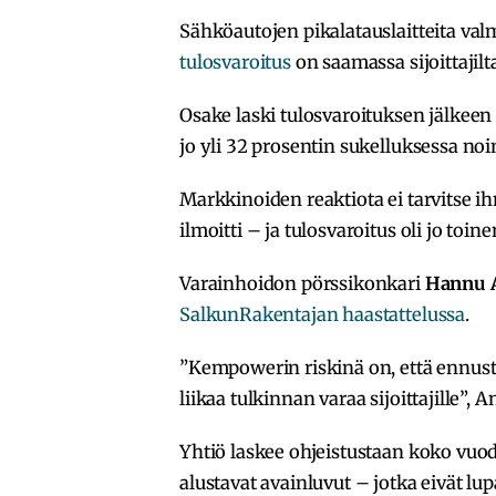
Sähköautojen pikalatauslaitteita va
tulosvaroitus
on saamassa sijoittajil
Osake laski tulosvaroituksen jälkeen 
jo yli 32 prosentin sukelluksessa noi
Markkinoiden reaktiota ei tarvitse i
ilmoitti – ja tulosvaroitus oli jo toine
Varainhoidon pörssikonkari
Hannu 
SalkunRakentajan haastattelussa
.
”Kempowerin riskinä on, että ennuste 
liikaa tulkinnan varaa sijoittajille”, 
Yhtiö laskee ohjeistustaan koko vuod
alustavat avainluvut – jotka eivät l