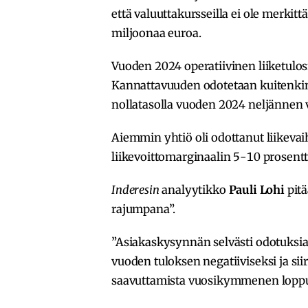
että valuuttakursseilla ei ole merkit
miljoonaa euroa.
Vuoden 2024 operatiivinen liiketulo
Kannattavuuden odotetaan kuitenkin
nollatasolla vuoden 2024 neljännen
Aiemmin yhtiö oli odottanut liikeva
liikevoittomarginaalin 5-10 prosentt
Inderesin
analyytikko
Pauli Lohi
pitä
rajumpana”.
”Asiakaskysynnän selvästi odotuks
vuoden tuloksen negatiiviseksi ja sii
saavuttamista vuosikymmenen loppupu