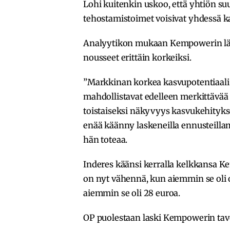
Lohi kuitenkin uskoo, että yhtiön s
tehostamistoimet voisivat yhdessä k
Analyytikon mukaan Kempowerin lähi
nousseet erittäin korkeiksi.
”Markkinan korkea kasvupotentiaali 
mahdollistavat edelleen merkittävää a
toistaiseksi näkyvyys kasvukehityk
enää käänny laskeneilla ennusteilla
hän toteaa.
Inderes käänsi kerralla kelkkansa 
on nyt vähennä, kun aiemmin se oli 
aiemmin se oli 28 euroa.
OP puolestaan laski Kempowerin tav