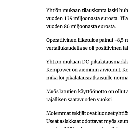
Yhtiön mukaan tilauskanta laski hu
vuoden 139 miljoonasta eurosta. Til
vuoden 86 miljoonasta eurosta.
Operatiivinen liiketulos painui -8,5
vertailukaudella se oli positiivinen l
Yhtiön mukaan DC-pikalatausmarkki
Kempower on aiemmin arvioinut. Kor
mikä loi pikalatausratkaisuille no
Myös laturien käyttöönotto on ollu
rajallisen saatavuuden vuoksi.
Molemmat tekijät ovat luoneet yhtiö
Useat asiakkaat odottavat myös seur