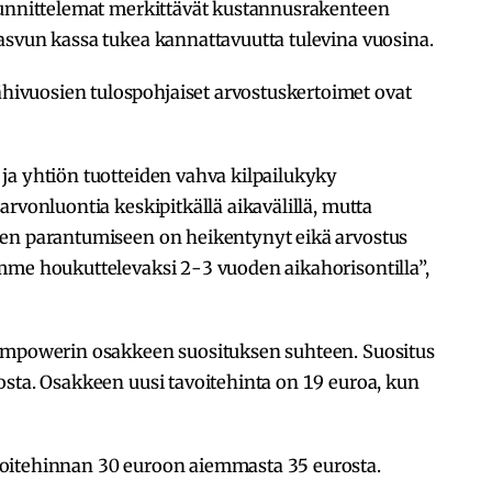
uunnittelemat merkittävät kustannusrakenteen
asvun kassa tukea kannattavuutta tulevina vuosina.
vuosien tulospohjaiset arvostuskertoimet ovat
ja yhtiön tuotteiden vahva kilpailukyky
rvonluontia keskipitkällä aikavälillä, mutta
sen parantumiseen on heikentynyt eikä arvostus
mme houkuttelevaksi 2-3 vuoden aikahorisontilla”,
Kempowerin osakkeen suosituksen suhteen. Suositus
osta. Osakkeen uusi tavoitehinta on 19 euroa, kun
oitehinnan 30 euroon aiemmasta 35 eurosta.