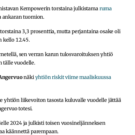
lmistavan Kempowerin torstaina julkistama
ruma
ta ankaran tuomion.
torstaina 3,3 prosenttia, mutta perjantaina osake oli
n kello 12.45.
hmetellä, sen verran karun tulosvaroituksen yhtiö
n tälle vuodelle.
Angervuo
näki
yhtiön riskit viime maaliskuussa
yhtiön liikevoiton tasosta kuluvalle vuodelle jättää
Angervuo totesi.
elle 2024 ja julkisti toisen vuosineljänneksen
upaa käännettä parempaan.