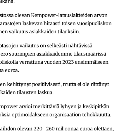
aikana.
stossa olevan Kempower-latauslaitteiden arvon
arastojen laskevan hitaasti toisen vuosipuoliskon
nen vaikutus asiakkaiden tilauksiin.
tasojen vaikutus on selkeästi nähtävissä
lä ero suurimpien asiakkaidemme tilausmäärissä
oliskolla verrattuna vuoden 2023 ensimmäiseen
a euroa.
 kehittynyt positiivisesti, mutta ei ole riittänyt
aiden tilausten laskua.
power arvioi merkittäviä lyhyen ja keskipitkän
ksia optimoidakseen organisaation tehokkuutta.
vaihdon olevan 220–260 miljoonaa euroa olettaen,