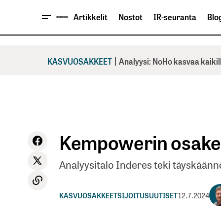
Artikkelit
Nostot
IR-seuranta
Blog
|
KASVUOSAKKEET
Analyysi: NoHo kasvaa kaikil
Kempowerin osake
Analyysitalo Inderes teki täyskää
KASVUOSAKKEET
SIJOITUSUUTISET
12.7.2024