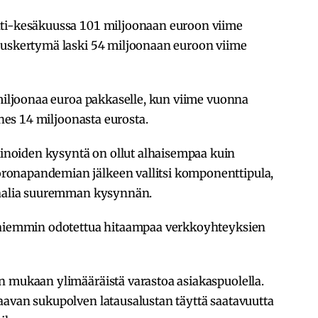
hti-kesäkuussa 101 miljoonaan euroon viime
auskertymä laski 54 miljoonaan euroon viime
 miljoonaa euroa pakkaselle, kun viime vuonna
ähes 14 miljoonasta eurosta.
noiden kysyntä on ollut alhaisempaa kuin
onapandemian jälkeen vallitsi komponenttipula,
rmaalia suuremman kysynnän.
t aiemmin odotettua hitaampaa verkkoyhteyksien
n mukaan ylimääräistä varastoa asiakaspuolella.
aavan sukupolven latausalustan täyttä saatavuutta