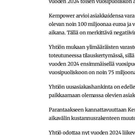
vuoden 2024 toisen vuosipuoliskon 
Kempower arvioi asiakkaidensa vara
olevan noin 100 miljoonaa euroa ja v
aikana. Tällä on merkittävä negatiivi
Yhtiön mukaan ylimääräisten varasto
toteutuneessa tilauskertymässä, sil
vuoden 2024 ensimmäisellä vuosipu
vuosipuoliskoon on noin 75 miljoona
Yhtiön uusasiakashankinta on edelleen
paikkaamaan olemassa olevien asiakk
Parantaakseen kannattavuuttaan Kem
aikavälin kustannusrakenteen muuto
Yhtiö odottaa nyt vuoden 2024 liike