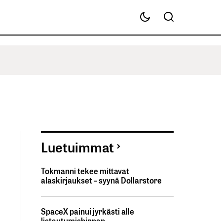
Luetuimmat
Tokmanni tekee mittavat
alaskirjaukset – syynä Dollarstore
SpaceX painui jyrkästi alle
listautumishinnan