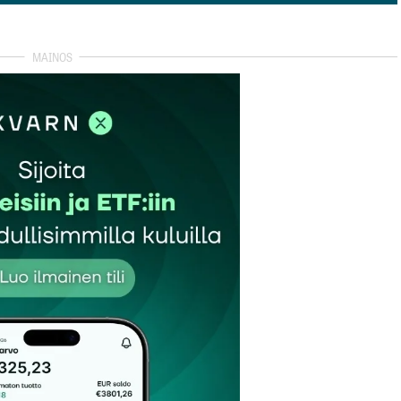
so kommentit (2)
kin ole enää paluuta..eli…target 0 euroo
tkin puhtaan siirtymän yritykset…
autua sisään
rekisteröityä