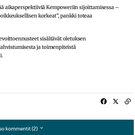
ää aikaperspektiiviä Kempoweriin sijoittamisessa –
oikkeuksellisen korkeat”, pankki toteaa
evoittoennusteet sisältävät oletuksen
vistumisesta ja toimenpiteistä
i.
so kommentit (2)