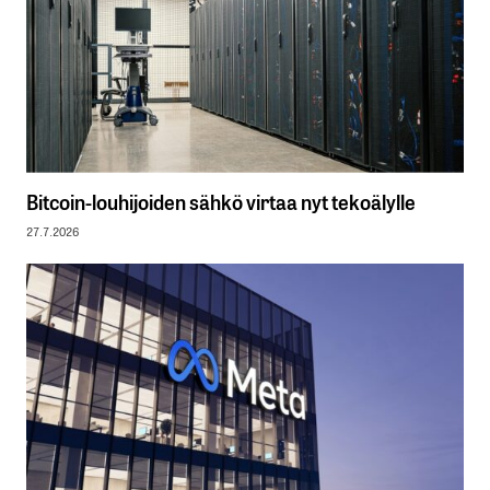
Bitcoin-louhijoiden sähkö virtaa nyt tekoälylle
27.7.2026