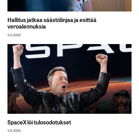
Hallitus jatkaa säästölinjaa ja esittää
veroalennuksia
5.8.2026
SpaceX löi tulosodotukset
5.8.2026