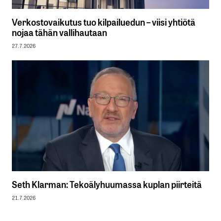
Verkostovaikutus tuo kilpailuedun – viisi yhtiötä
nojaa tähän vallihautaan
27.7.2026
Seth Klarman: Tekoälyhuumassa kuplan piirteitä
21.7.2026