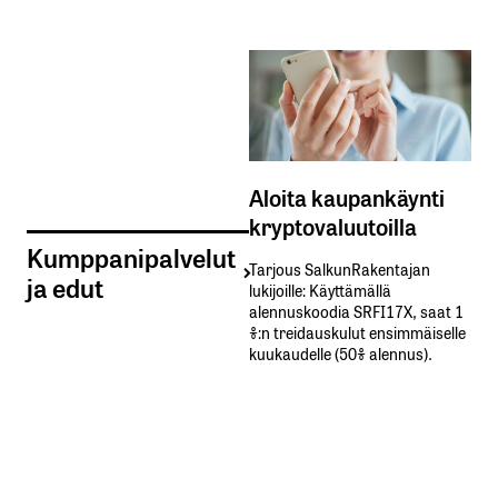
Aloita kaupankäynti
kryptovaluutoilla
Kumppanipalvelut
Tarjous SalkunRakentajan
ja edut
lukijoille: Käyttämällä​ ​
alennuskoodia​ ​SRFI17X,​ ​saat​ ​1
%:n treidauskulut​ ​ensimmäiselle​ ​
kuukaudelle​ ​(50%​ ​alennus).