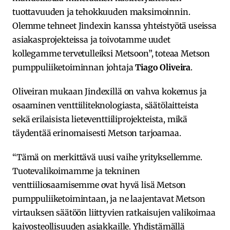
tuottavuuden ja tehokkuuden maksimoinnin.
Olemme tehneet Jindexin kanssa yhteistyötä useissa
asiakasprojekteissa ja toivotamme uudet
kollegamme tervetulleiksi Metsoon”, toteaa Metson
pumppuliiketoiminnan johtaja
Tiago Oliveira
.
Oliveiran mukaan Jindexillä on vahva kokemus ja
osaaminen venttiiliteknologiasta, säätölaitteista
sekä erilaisista lieteventtiiliprojekteista, mikä
täydentää erinomaisesti Metson tarjoamaa.
“Tämä on merkittävä uusi vaihe yrityksellemme.
Tuotevalikoimamme ja tekninen
venttiiliosaamisemme ovat hyvä lisä Metson
pumppuliiketoimintaan, ja ne laajentavat Metson
virtauksen säätöön liittyvien ratkaisujen valikoimaa
kaivosteollisuuden asiakkaille. Yhdistämällä