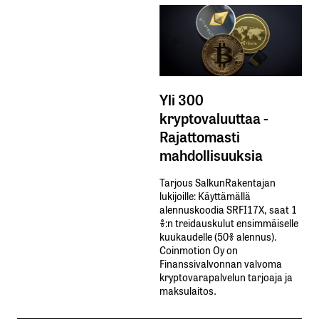
Yli 300
kryptovaluuttaa -
Rajattomasti
mahdollisuuksia
Tarjous SalkunRakentajan
lukijoille: Käyttämällä​ ​
alennuskoodia​ ​SRFI17X,​ ​saat​ ​1
%:n treidauskulut​ ​ensimmäiselle​ ​
kuukaudelle​ ​(50%​ ​alennus).
Coinmotion Oy on
Finanssivalvonnan valvoma
kryptovarapalvelun tarjoaja ja
maksulaitos.