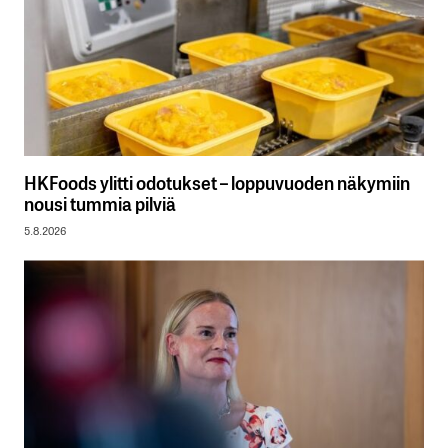
HKFoods ylitti odotukset – loppuvuoden näkymiin
nousi tummia pilviä
5.8.2026