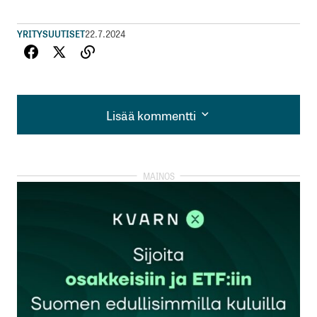
YRITYSUUTISET
22.7.2024
Lisää kommentti
Lisää kommentti
kirjautua
sisään
rekisteröityä