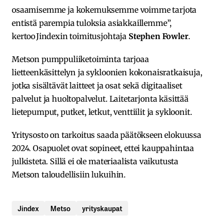
osaamisemme ja kokemuksemme voimme tarjota
entistä parempia tuloksia asiakkaillemme”,
kertoo Jindexin toimitusjohtaja
Stephen Fowler
.
Metson pumppuliiketoiminta tarjoaa
lietteenkäsittelyn ja sykloonien kokonaisratkaisuja,
jotka sisältävät laitteet ja osat sekä digitaaliset
palvelut ja huoltopalvelut. Laitetarjonta käsittää
lietepumput, putket, letkut, venttiilit ja sykloonit.
Yritysosto on tarkoitus saada päätökseen elokuussa
2024. Osapuolet ovat sopineet, ettei kauppahintaa
julkisteta. Sillä ei ole materiaalista vaikutusta
Metson taloudellisiin lukuihin.
Jindex
Metso
yrityskaupat