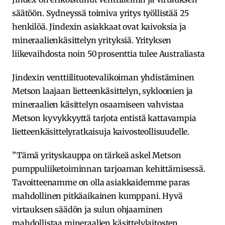
säätöön. Sydneyssä toimiva yritys työllistää 25
henkilöä. Jindexin asiakkaat ovat kaivoksia ja
mineraalienkäsittelyn yrityksiä. Yrityksen
liikevaihdosta noin 50 prosenttia tulee Australiasta
Jindexin venttiilituotevalikoiman yhdistäminen
Metson laajaan lietteenkäsittelyn, sykloonien ja
mineraalien käsittelyn osaamiseen vahvistaa
Metson kyvykkyyttä tarjota entistä kattavampia
lietteenkäsittelyratkaisuja kaivosteollisuudelle.
”Tämä yrityskauppa on tärkeä askel Metson
pumppuliiketoiminnan tarjoaman kehittämisessä.
Tavoitteenamme on olla asiakkaidemme paras
mahdollinen pitkäaikainen kumppani. Hyvä
virtauksen säädön ja sulun ohjaaminen
mahdollistaa mineraalien käsittelylaitosten