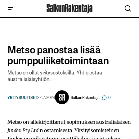
Metso panostaa lisää
pumppuliiketoimintaan
Metso on ollut yritysostoksilla. Yhtiö ostaa
australialaisyhtiön.
SalkunRakentaja
YRITYSUUTISET
22.7.2024
0
Metso on allekirjoittanut sopimuksen australialaisen
Jindex Pty Ltd
:n ostamisesta. Yksityisomisteinen
Jindex on erikoistunut venttiileihin ja virtauksen