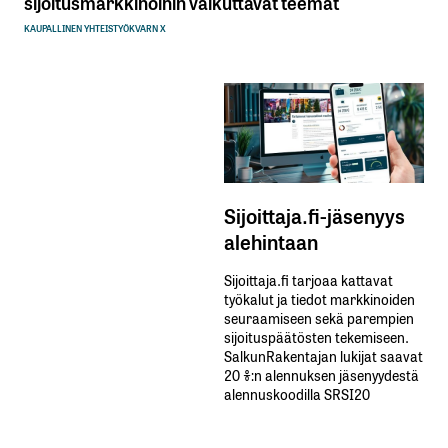
sijoitusmarkkinoihin vaikuttavat teemat
KAUPALLINEN YHTEISTYÖ
KVARN X
Sijoittaja.fi-jäsenyys
alehintaan
Sijoittaja.fi tarjoaa kattavat
työkalut ja tiedot markkinoiden
seuraamiseen sekä parempien
sijoituspäätösten tekemiseen.
SalkunRakentajan lukijat saavat
20 %:n alennuksen jäsenyydestä
alennuskoodilla SRSI20