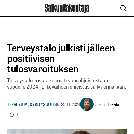
Terveystalo julkisti jälleen
positiivisen
tulosvaroituksen
Terveystalo nostaa kannattavuusohjeistustaan
vuodelle 2024. Liikevaihdon ohjeistus säilyy ennallaan.
Jorma Erkkilä
TERVEYSTALO
YRITYSUUTISET
25.11.2024
0