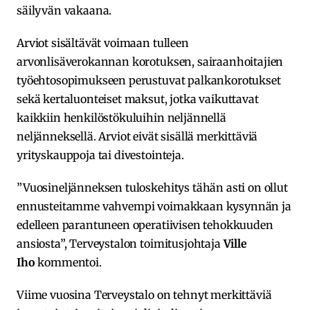
säilyvän vakaana.
Arviot sisältävät voimaan tulleen
arvonlisäverokannan korotuksen, sairaanhoitajien
työehtosopimukseen perustuvat palkankorotukset
sekä kertaluonteiset maksut, jotka vaikuttavat
kaikkiin henkilöstökuluihin neljännellä
neljänneksellä. Arviot eivät sisällä merkittäviä
yrityskauppoja tai divestointeja.
”Vuosineljänneksen tuloskehitys tähän asti on ollut
ennusteitamme vahvempi voimakkaan kysynnän ja
edelleen parantuneen operatiivisen tehokkuuden
ansiosta”, Terveystalon toimitusjohtaja
Ville
Iho
kommentoi.
Viime vuosina Terveystalo on tehnyt merkittäviä