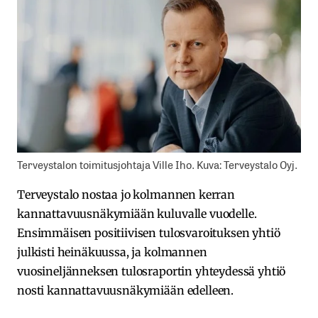
Terveystalon toimitusjohtaja Ville Iho. Kuva: Terveystalo Oyj.
Terveystalo nostaa jo kolmannen kerran
kannattavuusnäkymiään kuluvalle vuodelle.
Ensimmäisen positiivisen tulosvaroituksen yhtiö
julkisti heinäkuussa, ja kolmannen
vuosineljänneksen tulosraportin yhteydessä yhtiö
nosti kannattavuusnäkymiään edelleen.