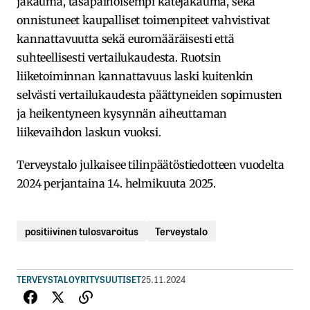
jakauma, tasapainoisempi katejakauma, sekä
onnistuneet kaupalliset toimenpiteet vahvistivat
kannattavuutta sekä euromääräisesti että
suhteellisesti vertailukaudesta. Ruotsin
liiketoiminnan kannattavuus laski kuitenkin
selvästi vertailukaudesta päättyneiden sopimusten
ja heikentyneen kysynnän aiheuttaman
liikevaihdon laskun vuoksi.
Terveystalo julkaisee tilinpäätöstiedotteen vuodelta
2024 perjantaina 14. helmikuuta 2025.
positiivinen tulosvaroitus
Terveystalo
TERVEYSTALO
YRITYSUUTISET
25.11.2024