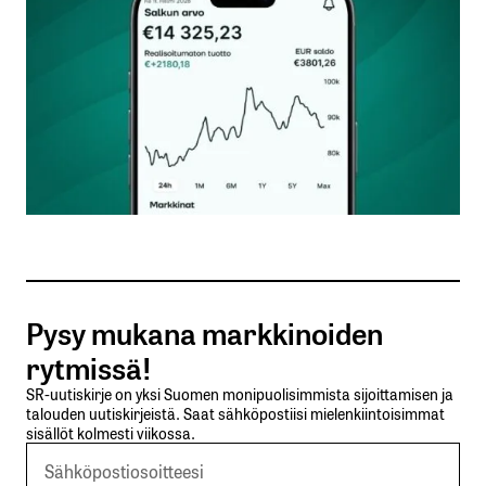
Nimesi tai nimimerkkisi
*
Sähköpostiosoitteesi
*
Tilaa SalkunRakentajan uutiskirje
Pysy mukana markkinoiden
Lähetä kommentti
rytmissä!
SR-uutiskirje on yksi Suomen monipuolisimmista sijoittamisen ja
talouden uutiskirjeistä. Saat sähköpostiisi mielenkiintoisimmat
sisällöt kolmesti viikossa.