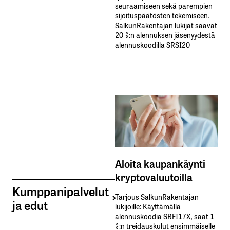
seuraamiseen sekä parempien
sijoituspäätösten tekemiseen.
SalkunRakentajan lukijat saavat
20 %:n alennuksen jäsenyydestä
alennuskoodilla SRSI20
Aloita kaupankäynti
kryptovaluutoilla
Kumppanipalvelut
Tarjous SalkunRakentajan
ja edut
lukijoille: Käyttämällä​ ​
alennuskoodia​ ​SRFI17X,​ ​saat​ ​1
%:n treidauskulut​ ​ensimmäiselle​ ​