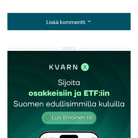
Lisää kommentti
Lisää kommentti
kirjautua
sisään
rekisteröityä
Sähköpostiosoitettasi ei julkaista.
Pakolliset
kentät on merkitty
*
Kommentti
*