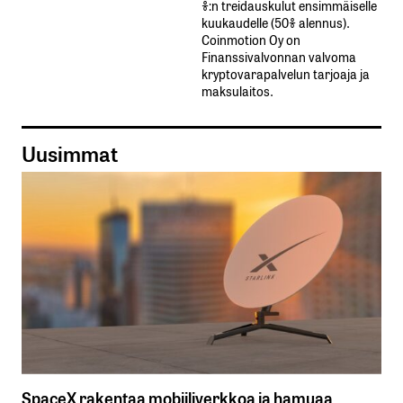
%:n treidauskulut​ ​ensimmäiselle​ ​
kuukaudelle​ ​(50%​ ​alennus).
Coinmotion Oy on
Finanssivalvonnan valvoma
kryptovarapalvelun tarjoaja ja
maksulaitos.
Uusimmat
SpaceX rakentaa mobiiliverkkoa ja hamuaa