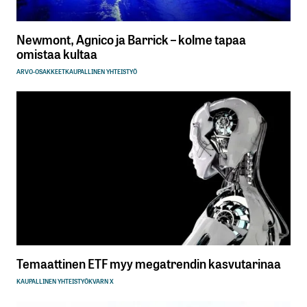
Newmont, Agnico ja Barrick – kolme tapaa
omistaa kultaa
ARVO-OSAKKEET
KAUPALLINEN YHTEISTYÖ
Temaattinen ETF myy megatrendin kasvutarinaa
KAUPALLINEN YHTEISTYÖ
KVARN X