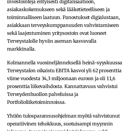
investointeja erityisesti digitalisaatioon,
asiakaskokemukseen sekä lääketieteelliseen ja
toiminnalliseen laatuun. Panostukset digialustaan,
asiakkaan terveyskumppanuuden vahvistamiseen
sekä laajentuminen yritysostoin ovat luoneet
Terveystalolle hyvän aseman kasvavalla
markkinalla.
Kolmannella vuosineljänneksellä heinä-syyskuussa
Terveystalon oikaistu EBITA kasvoi yli 62 prosenttia
viime vuodesta 34,3 miljoonaan euroon ja oli 11,6
prosenttia liikevaihdosta. Kannattavuus vahvistui
Terveydenhuollon palveluissa ja
Portfolioliiketoiminnoissa.
Yhtiön tulosparannusohjelman myötä vahvistunut
operatiivinen tehokkuus, suotuisampi myynnin