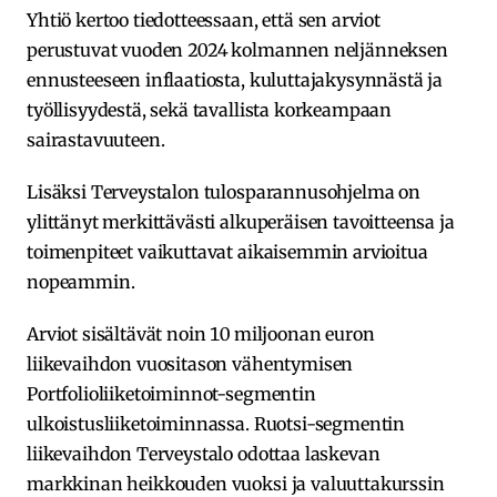
Yhtiö kertoo tiedotteessaan, että sen arviot
perustuvat vuoden 2024 kolmannen neljänneksen
ennusteeseen inflaatiosta, kuluttajakysynnästä ja
työllisyydestä, sekä tavallista korkeampaan
sairastavuuteen.
Lisäksi Terveystalon tulosparannusohjelma on
ylittänyt merkittävästi alkuperäisen tavoitteensa ja
toimenpiteet vaikuttavat aikaisemmin arvioitua
nopeammin.
Arviot sisältävät noin 10 miljoonan euron
liikevaihdon vuositason vähentymisen
Portfolioliiketoiminnot-segmentin
ulkoistusliiketoiminnassa. Ruotsi-segmentin
liikevaihdon Terveystalo odottaa laskevan
markkinan heikkouden vuoksi ja valuuttakurssin