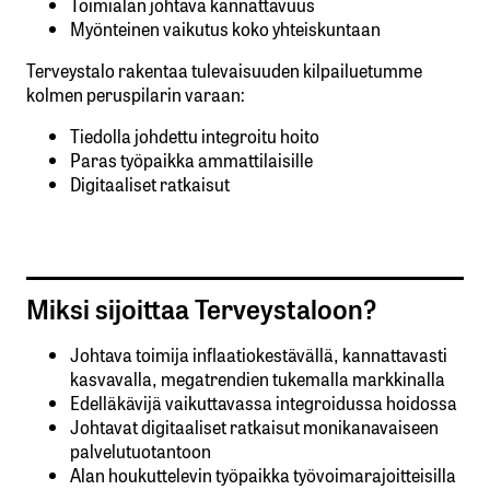
Toimialan johtava kannattavuus
Myönteinen vaikutus koko yhteiskuntaan
Terveystalo rakentaa tulevaisuuden kilpailuetumme
kolmen peruspilarin varaan:
Tiedolla johdettu integroitu hoito
Paras työpaikka ammattilaisille
Digitaaliset ratkaisut
Miksi sijoittaa Terveystaloon?
Johtava toimija inflaatiokestävällä, kannattavasti
kasvavalla, megatrendien tukemalla markkinalla
Edelläkävijä vaikuttavassa integroidussa hoidossa
Johtavat digitaaliset ratkaisut monikanavaiseen
palvelutuotantoon
Alan houkuttelevin työpaikka työvoimarajoitteisilla